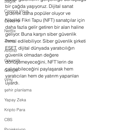
Sağlık
bir çağda yaşıyoruz. Dijital sanat 
Corona Virus
giderek daha popüler oluyor ve 
Nitelikli Fikri Tapu (NFT) sanatçılar için 
Covid19
daha fazla gelir getiren bir alan haline 
Netflix
geliyor. Buna karşın siber güvenlik 
Zoom
ihmal edilebiliyor. Siber güvenlik şirketi 
ESET, dijital dünyada yaratıcılığın 
Airbnb
güvenlik olmadan değere 
Güvenlik
dönüşemeyeceğini, NFT’lerin de 
çalınabileceğini paylaşarak hem 
Google
yaratıcıları hem de yatırım yapanları 
VPN
uyardı. 
şehir planlama
Yapay Zeka
Kripto Para
CBS
Projeksiyon