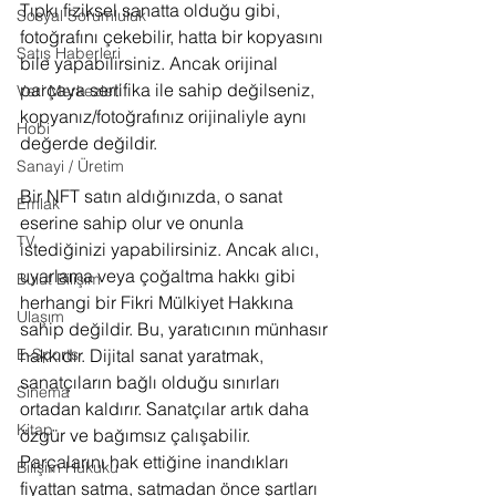
Tıpkı fiziksel sanatta olduğu gibi, 
Sosyal Sorumluluk
fotoğrafını çekebilir, hatta bir kopyasını 
Satış Haberleri
bile yapabilirsiniz. Ancak orijinal 
parçaya sertifika ile sahip değilseniz, 
Veri Merkezleri
kopyanız/fotoğrafınız orijinaliyle aynı 
Hobi
değerde değildir.
Sanayi / Üretim
Bir NFT satın aldığınızda, o sanat 
Emlak
eserine sahip olur ve onunla 
TV
istediğinizi yapabilirsiniz. Ancak alıcı, 
uyarlama veya çoğaltma hakkı gibi 
Bulut Bilişim
herhangi bir Fikri Mülkiyet Hakkına 
Ulaşım
sahip değildir. Bu, yaratıcının münhasır 
E-Sports
hakkıdır. Dijital sanat yaratmak, 
sanatçıların bağlı olduğu sınırları 
Sinema
ortadan kaldırır. Sanatçılar artık daha 
Kitap
özgür ve bağımsız çalışabilir. 
Parçalarını hak ettiğine inandıkları 
Bilişim Hukuku
fiyattan satma, satmadan önce şartları 