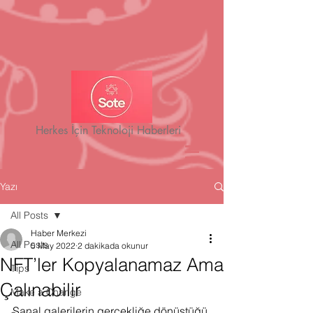
Herkes İçin Teknoloji Haberleri
Yazı
All Posts
Haber Merkezi
All Posts
5 May 2022
2 dakikada okunur
NFT’ler Kopyalanamaz Ama
Tips
Çalınabilir
Make a Change
Sanal galerilerin gerçekliğe dönüştüğü 