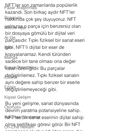
NFT’ler son zamanlarda popülerlik 
Pazar Araştırması
kazandı. Son birkaç aydır NFT'ler 
Donanım
hakkında çok şey duyuyoruz. NFT 
yalnızca o parça için benzersiz olan 
Mobile App
bir dosyaya gömülü bir dijital veri 
Ar-Ge
parçasıdır. Tıpkı fiziksel bir sanat eseri 
gibi, NFT'li dijital bir eser de 
Bilim
kopyalanamaz. Kendi türünden 
Manga
sadece bir tane olması ona değer 
Fraud Detection
katan özelliğidir. Bu parçalar 
değiştirilemez. Tıpkı fiziksel sanatın 
Etkinlik
aynı değere sahip benzer bir eserle 
Eğitim
değiştirilemeyeceği gibi.
Kişisel Gelişim
Bu yeni gelişme, sanat dünyasında 
Otomotiv
devrim yaratma potansiyeline sahip. 
Kurumsal Yazılımlar
NFT'ler, bir sanat eserinin dijital sahip 
olma sertifikası görevi görür. Bir NFT 
On-Line Reklam