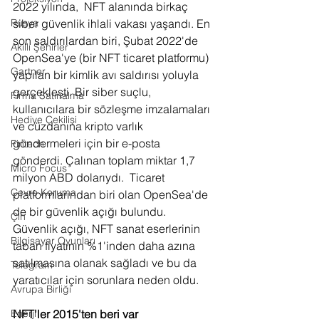
2022 yılında,  NFT alanında birkaç 
Rusya
siber güvenlik ihlali vakası yaşandı. En 
son saldırılardan biri, Şubat 2022'de 
Akıllı Şehirler
OpenSea'ye (bir NFT ticaret platformu) 
Gartner
yapılan bir kimlik avı saldırısı yoluyla 
gerçekleşti. Bir siber suçlu, 
Firma Satınalma
kullanıcılara bir sözleşme imzalamaları 
Hediye Çekilişi
ve cüzdanına kripto varlık 
göndermeleri için bir e-posta 
Fintech
gönderdi. Çalınan toplam miktar 1,7 
Micro Focus
milyon ABD dolarıydı.  Ticaret 
Çevre Koruma
platformlarından biri olan OpenSea'de 
de bir güvenlik açığı bulundu. 
Çin
Güvenlik açığı, NFT sanat eserlerinin 
Bilgisayar Oyunları
taban fiyatının %1'inden daha azına 
satılmasına olanak sağladı ve bu da 
Telegram
yaratıcılar için sorunlara neden oldu.
Avrupa Birliği
Enerji
NFT'ler 2015'ten beri var