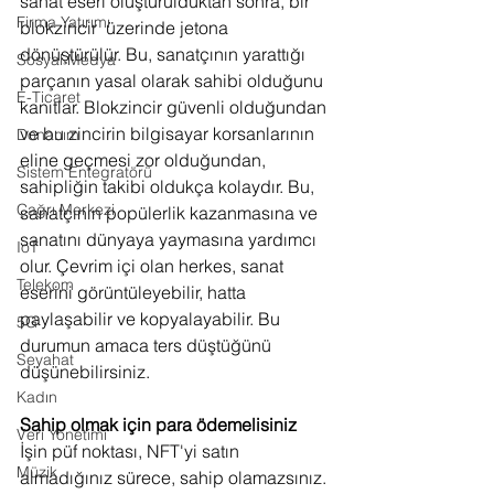
sanat eseri oluşturulduktan sonra, bir 
Firma Yatırımı
blokzincir  üzerinde jetona 
dönüştürülür. Bu, sanatçının yarattığı 
Sosyal Medya
parçanın yasal olarak sahibi olduğunu 
E-Ticaret
kanıtlar. Blokzincir güvenli olduğundan 
ve bu zincirin bilgisayar korsanlarının 
Donanım
eline geçmesi zor olduğundan, 
Sistem Entegratörü
sahipliğin takibi oldukça kolaydır. Bu, 
Çağrı Merkezi
sanatçının popülerlik kazanmasına ve 
sanatını dünyaya yaymasına yardımcı 
IoT
olur. Çevrim içi olan herkes, sanat 
Telekom
eserini görüntüleyebilir, hatta 
paylaşabilir ve kopyalayabilir. Bu 
5G
durumun amaca ters düştüğünü 
Seyahat
düşünebilirsiniz. 
Kadın
Sahip olmak için para ödemelisiniz
Veri Yönetimi
İşin püf noktası, NFT'yi satın 
Müzik
almadığınız sürece, sahip olamazsınız. 