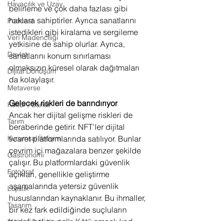
Havacılık ve Uzay
belirleme ve çok daha fazlası gibi 
haklara sahiptirler. Ayrıca sanatlarını 
Podcast
istedikleri gibi kiralama ve sergileme 
Veri Madenciliği
yetkisine de sahip olurlar. Ayrıca, 
Devlet
sanatlarını konum sınırlaması 
olmaksızın küresel olarak dağıtmaları 
Dijital Dönüşüm
da kolaylaşır.
Metaverse
Gelecek riskleri de barındırıyor 
Kültür / Sanat
Ancak her dijital gelişme riskleri de 
Tarım
beraberinde getirir. NFT'ler dijital 
Kurumsal İletişim
ticaret platformlarında satılıyor. Bunlar 
çevrim içi mağazalara benzer şekilde 
Gastronomi
çalışır. Bu platformlardaki güvenlik 
Fotoğraf
açıkları, genellikle geliştirme 
aşamalarında yetersiz güvenlik 
Lojistik
hususlarından kaynaklanır. Bu ihmaller, 
Tasarım
bir kez fark edildiğinde suçluların 