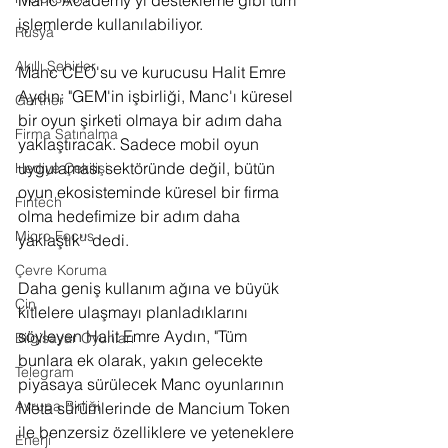
işlemlerde kullanılabiliyor.
Rusya
Akıllı Şehirler
Manc CEO'su ve kurucusu Halit Emre 
Aydın; "GEM'in işbirliği, Manc'ı küresel 
Gartner
bir oyun şirketi olmaya bir adım daha 
Firma Satınalma
yaklaştıracak. Sadece mobil oyun 
uygulaması sektöründe değil, bütün 
Hediye Çekilişi
oyun ekosisteminde küresel bir firma 
Fintech
olma hedefimize bir adım daha 
Micro Focus
yaklaştık'' dedi.
Çevre Koruma
Daha geniş kullanım ağına ve büyük 
Çin
kitlelere ulaşmayı planladıklarını 
söyleyen Halit Emre Aydın, "Tüm 
Bilgisayar Oyunları
bunlara ek olarak, yakın gelecekte 
Telegram
piyasaya sürülecek Manc oyunlarının 
Avrupa Birliği
Meta sürümlerinde de Mancium Token 
ile benzersiz özelliklere ve yeteneklere 
Enerji