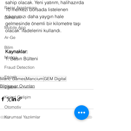
sahip olacak. Yeni yatırım, halihazırda 
Pazar Araştırması
10 merkezi borsada listelenen 
tokenımızı daha yaygın hale 
Donanım
gelmesinde önemli bir kilometre taşı 
Mobile App
olacak" ifadelerini kullandı.
Ar-Ge
Bilim
Kaynaklar:
Manga
1. Basın Bülteni
Fraud Detection
Etkinlik
Manc Games
Mancium
GEM Digital
Bilgisayar Oyunları
Eğitim
Kişisel Gelişim
Otomotiv
Kurumsal Yazılımlar
On-Line Reklam