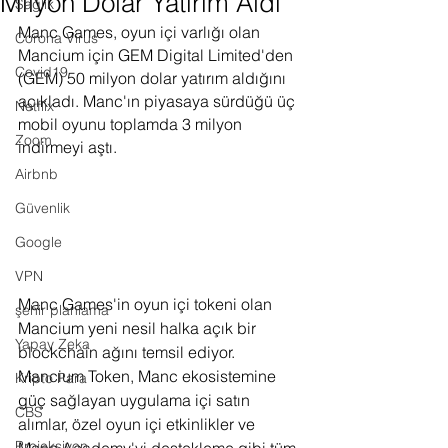
Milyon Dolar Yatırım Aldı
Sağlık
Manc Games, oyun içi varlığı olan 
Corona Virus
Mancium için GEM Digital Limited'den 
Covid19
(GEM) 50 milyon dolar yatırım aldığını 
açıkladı. Manc'ın piyasaya sürdüğü üç 
Netflix
mobil oyunu toplamda 3 milyon 
Zoom
indirmeyi aştı.
Airbnb
Güvenlik
Google
VPN
Manc Games'in oyun içi tokeni olan 
şehir planlama
Mancium yeni nesil halka açık bir 
Yapay Zeka
blockchain ağını temsil ediyor. 
Mancium Token, Manc ekosistemine 
Kripto Para
güç sağlayan uygulama içi satın 
CBS
alımlar, özel oyun içi etkinlikler ve 
Projeksiyon
Manc Academy'yi destekleme gibi tüm 