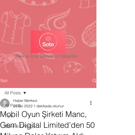
Herkes İçin Teknoloji Haberleri
Yazı
All Posts
Haber Merkezi
All Posts
25 Eki 2022
1 dakikada okunur
Mobil Oyun Şirketi Manc,
Tips
Gem Digital Limited’den 50
Make a Change