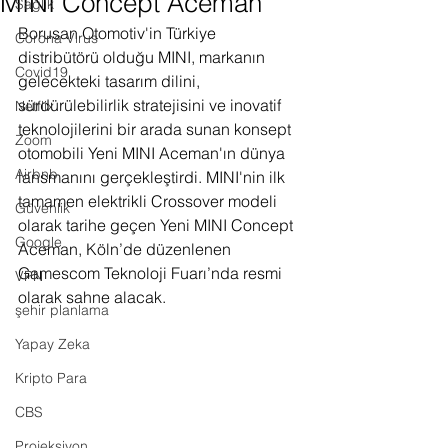
MINI Concept Aceman
Sağlık
Borusan Otomotiv'in Türkiye 
Corona Virus
distribütörü olduğu MINI, markanın 
Covid19
gelecekteki tasarım dilini, 
sürdürülebilirlik stratejisini ve inovatif 
Netflix
teknolojilerini bir arada sunan konsept 
Zoom
otomobili Yeni MINI Aceman'ın dünya 
Airbnb
lansmanını gerçekleştirdi. MINI'nin ilk 
tamamen elektrikli Crossover modeli 
Güvenlik
olarak tarihe geçen Yeni MINI Concept 
Google
Aceman, Köln’de düzenlenen 
Gamescom Teknoloji Fuarı’nda resmi 
VPN
olarak sahne alacak.
şehir planlama
Yapay Zeka
Kripto Para
CBS
Projeksiyon