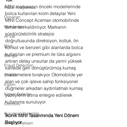
MINI markasının önceki modellerinde 
Pazar Araştırması
bolca kullanılan krom detaylar Yeni 
Donanım
MINI Concept Aceman otomobilinde 
tamamen kaldırılıyor. Markanın 
Mobile App
sürdürülebilirlik stratejisi 
Ar-Ge
doğrultusunda direksiyon, koltuk, ön 
Bilim
konsol ve benzeri gibi alanlarda bolca 
kullanılan ve premium ile lüks algısını 
Manga
artıran detay unsurlar da yerini yüksek 
Fraud Detection
kalitede geri dönüştürülmüş kumaş 
malzemelere bırakıyor. Otomobilde yer 
Etkinlik
alan ve çok işleve sahip fonksiyonel 
Eğitim
düğmeler arkadan aydınlatmalı kumaş 
Kişisel Gelişim
yüzeylerin altına entegre edilerek 
kullanıma sunuluyor.
Otomotiv
Kurumsal Yazılımlar
İkonik MINI Tasarımında Yeni Dönem 
Başlıyor
On-Line Reklam