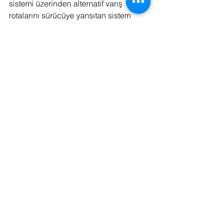
sistemi üzerinden alternatif varış 
rotalarını sürücüye yansıtan sistem 
örnek olarak Adventure kategorisinde 
outdoor etkinliklerin gerçekleşeceği 
lokasyonlar öne çıkarırken, Tasty 
kategorisinde de popüler restoranları 
gösteriliyor. 
Bir diğer mod olan Vivid Mode ise 
OLED ekran ve etrafındaki yüzeylerin 
birbiriyle etkileşimini sağlayan 
eğlenceli bir iç mekân yaratıyor. Vivid 
Mode aktifken Aceman yazısının 
harflerinden OLED ekran üzerinde 
oluşan balonlar dokunmatik ekrana 
temas edilerek hareket ettirilebiliyor. Bu 
esnada araç ile kullanıcı arasındaki 
etkileşim sürekli değişken ve deneysel 
seslerle vurgulanıyor. Ayrıca eğlenceli 