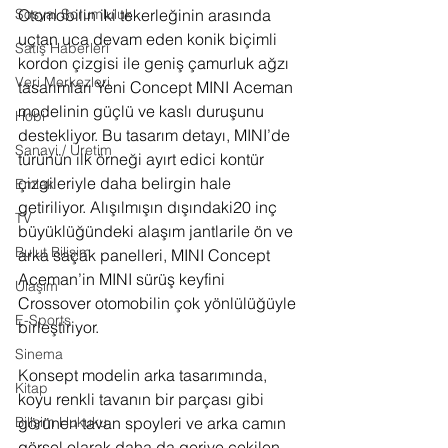
Otomobilin iki tekerleğinin arasında 
Sosyal Sorumluluk
uçtan uca devam eden konik biçimli 
Satış Haberleri
kordon çizgisi ile geniş çamurluk ağzı 
Veri Merkezleri
tasarımları Yeni Concept MINI Aceman 
modelinin güçlü ve kaslı duruşunu 
Hobi
destekliyor. Bu tasarım detayı, MINI’de 
Sanayi / Üretim
türünün ilk örneği ayırt edici kontür 
çizgileriyle daha belirgin hale 
Emlak
getiriliyor. Alışılmışın dışındaki20 inç 
TV
büyüklüğündeki alaşım jantlarile ön ve 
Bulut Bilişim
arka saçak panelleri, MINI Concept 
Aceman’in MINI sürüş keyfini 
Ulaşım
Crossover otomobilin çok yönlülüğüyle 
E-Sports
birleştiriyor.
Sinema
Konsept modelin arka tasarımında, 
Kitap
koyu renkli tavanın bir parçası gibi 
görünen tavan spoyleri ve arka camın 
Bilişim Hukuku
görsel olarak daha da geriye çekilen 