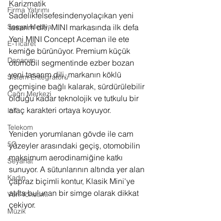
Karizmatik 
Firma Yatırımı
Sadelikfelsefesindenyolaçıkan yeni 
tasarım dili, MINI markasında ilk defa 
Sosyal Medya
Yeni MINI Concept Aceman ile ete 
E-Ticaret
kemiğe bürünüyor. Premium küçük 
Donanım
otomobil segmentinde ezber bozan 
yeni tasarım dili, markanın köklü 
Sistem Entegratörü
geçmişine bağlı kalarak, sürdürülebilir 
Çağrı Merkezi
olduğu kadar teknolojik ve tutkulu bir 
araç karakteri ortaya koyuyor.
IoT
Telekom
Yeniden yorumlanan gövde ile cam 
5G
yüzeyler arasındaki geçiş, otomobilin 
maksimum aerodinamiğine katkı 
Seyahat
sunuyor. A sütunlarının altında yer alan 
Kadın
çapraz biçimli kontur, Klasik Mini'ye 
atıfta bulunan bir simge olarak dikkat 
Veri Yönetimi
çekiyor.
Müzik