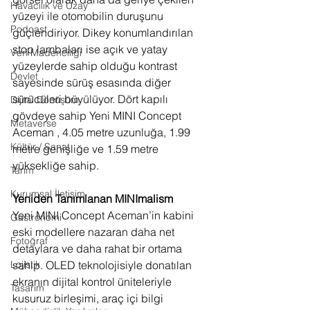
Havacılık ve Uzay
yüzeyi ile otomobilin duruşunu 
Podcast
güçlendiriyor. Dikey konumlandırılan 
stop lambaları ise açık ve yatay 
Veri Madenciliği
yüzeylerde sahip olduğu kontrast 
Devlet
sayesinde sürüş esasında diğer 
sürücüleri büyülüyor. Dört kapılı 
Dijital Dönüşüm
gövdeye sahip Yeni MINI Concept 
Metaverse
Aceman , 4.05 metre uzunluğa, 1.99 
Kültür / Sanat
metre genişliğe ve 1.59 metre 
yüksekliğe sahip.
Tarım
Kurumsal İletişim
Yeniden Tanımlanan MINImalism
Yeni MINI Concept Aceman’in kabini 
Gastronomi
eski modellere nazaran daha net 
Fotoğraf
detaylara ve daha rahat bir ortama 
sahip. OLED teknolojisiyle donatılan 
Lojistik
ekranın dijital kontrol üniteleriyle 
Tasarım
kusuruz birleşimi, araç içi bilgi 