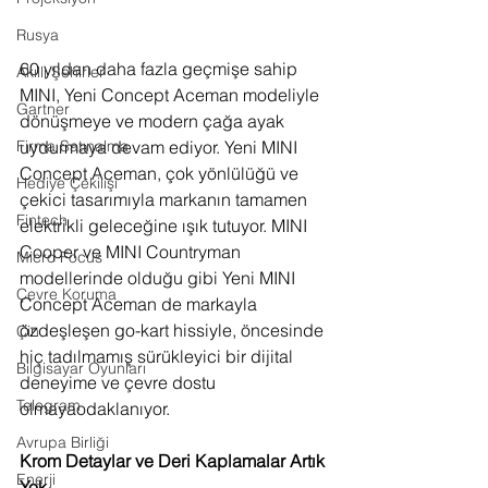
Rusya
60 yıldan daha fazla geçmişe sahip 
Akıllı Şehirler
MINI, Yeni Concept Aceman modeliyle 
Gartner
dönüşmeye ve modern çağa ayak 
uydurmaya devam ediyor. Yeni MINI 
Firma Satınalma
Concept Aceman, çok yönlülüğü ve 
Hediye Çekilişi
çekici tasarımıyla markanın tamamen 
Fintech
elektrikli geleceğine ışık tutuyor. MINI 
Cooper ve MINI Countryman 
Micro Focus
modellerinde olduğu gibi Yeni MINI 
Çevre Koruma
Concept Aceman de markayla 
özdeşleşen go-kart hissiyle, öncesinde 
Çin
hiç tadılmamış sürükleyici bir dijital 
Bilgisayar Oyunları
deneyime ve çevre dostu 
Telegram
olmayaodaklanıyor. 
Avrupa Birliği
Krom Detaylar ve Deri Kaplamalar Artık 
Enerji
Yok