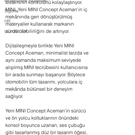
Mühendislik Yazılımları
sisteminin kontrolünü kolaylaştırıyor. 
MINI, Yeni MINI Concept Aceman’in iç 
Sigorta
mekânında geri dönüştürülmüş 
HR
materyaller kullanarak markanın 
sürdürülebilirliğini de artırıyor. 
UI / UX / CX
Dijitalleşmeyle birlikte Yeni MINI 
Concept Aceman, minimalist tarzda ve 
aynı zamanda maksimum seviyede 
alışılmış MINI tecrübesini kullanıcısına 
bir arada sunmayı başarıyor. Böylece 
otomobilin tüm tasarımı, yolculara iç 
mekânda bütünsel bir deneyim 
sağlıyor. 
Yeni MINI Concept Aceman’in sürücü 
ve ön yolcu koltuklarının önündeki 
konsol boyunca uzanan, ses çubuğu 
gibi tasarlanmış düz bir tasarım öğesi, 