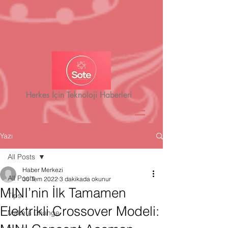
Herkes İçin Teknoloji Haberleri
Yazı
All Posts
Haber Merkezi
All Posts
30 Tem 2022
3 dakikada okunur
MINI’nin İlk Tamamen
Tips
Elektrikli Crossover Modeli:
Make a Change