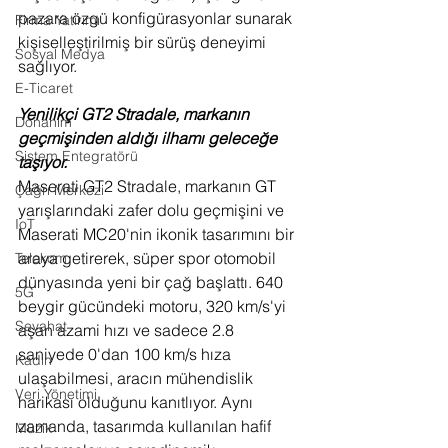
pazara özgü konfigürasyonlar sunarak 
Firma Yatırımı
kişiselleştirilmiş bir sürüş deneyimi 
Sosyal Medya
sağlıyor.
E-Ticaret
Yenilikçi GT2 Stradale, markanın 
Donanım
geçmişinden aldığı ilhamı geleceğe 
Sistem Entegratörü
taşıyor.
Maserati GT2 Stradale, markanın GT 
Çağrı Merkezi
yarışlarındaki zafer dolu geçmişini ve 
IoT
Maserati MC20'nin ikonik tasarımını bir 
araya getirerek, süper spor otomobil 
Telekom
dünyasında yeni bir çağ başlattı. 640 
5G
beygir gücündeki motoru, 320 km/s'yi 
Seyahat
aşan azami hızı ve sadece 2.8 
saniyede 0'dan 100 km/s hıza 
Kadın
ulaşabilmesi, aracın mühendislik 
Veri Yönetimi
harikası olduğunu kanıtlıyor. Aynı 
zamanda, tasarımda kullanılan hafif 
Müzik