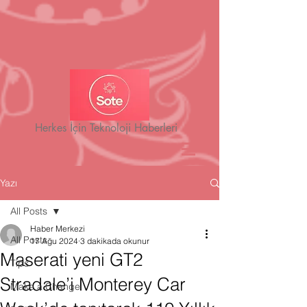
Herkes İçin Teknoloji Haberleri
Yazı
All Posts
Haber Merkezi
All Posts
17 Ağu 2024
3 dakikada okunur
Maserati yeni GT2
Tips
Stradale’i Monterey Car
Make a Change