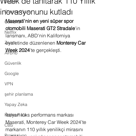
Week’de tanıtarak 110 Yıllık
Sağlık
inovasyonunu kutladı
Corona Virus
Maserati'nin en yeni süper spor 
Covid19
otomobili Maserati GT2 Stradale
'in 
Netflix
lansmanı, ABD'nin Kaliforniya 
Zoom
eyaletinde düzenlenen 
Monterey Car 
Week 2024
'te gerçekleşti.
Airbnb
Güvenlik
Google
VPN
şehir planlama
Yapay Zeka
İtalyan lüks performans markası 
Kripto Para
Maserati, Monterey Car Week 2024’te 
CBS
markanın 110 yıllık yenilikçi mirasını 
Projeksiyon