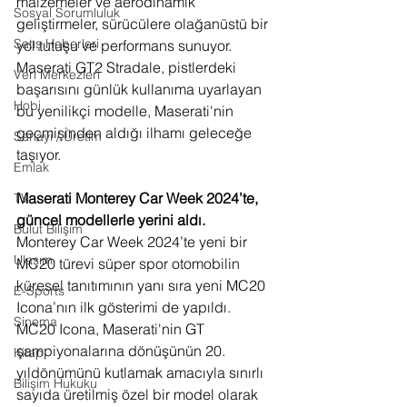
malzemeler ve aerodinamik 
Sosyal Sorumluluk
geliştirmeler, sürücülere olağanüstü bir 
Satış Haberleri
yol tutuşu ve performans sunuyor. 
Maserati GT2 Stradale, pistlerdeki 
Veri Merkezleri
başarısını günlük kullanıma uyarlayan 
Hobi
bu yenilikçi modelle, Maserati'nin 
geçmişinden aldığı ilhamı geleceğe 
Sanayi / Üretim
taşıyor.
Emlak
Maserati Monterey Car Week 2024’te, 
TV
güncel modellerle yerini aldı.
Bulut Bilişim
Monterey Car Week 2024’te yeni bir 
Ulaşım
MC20 türevi süper spor otomobilin 
küresel tanıtımının yanı sıra yeni MC20 
E-Sports
Icona’nın ilk gösterimi de yapıldı. 
Sinema
MC20 Icona, Maserati'nin GT 
şampiyonalarına dönüşünün 20. 
Kitap
yıldönümünü kutlamak amacıyla sınırlı 
Bilişim Hukuku
sayıda üretilmiş özel bir model olarak 