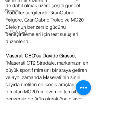
Mühendislik Yazılımları
de dahil olmak üzere çeşitli güncel 
Sigorta
modeller sergilendi. GranCabrio 
Folgore, GranCabrio Trofeo ve MC20 
HR
Cielo'nun benzersiz gücünü 
UI / UX / CX
deneyimlemeleri için test sürüşleri 
düzenlendi.
Maserati CEO'su Davide Grasso, 
“
Maserati GT2 Stradale, markamızın en 
büyük sportif mirasını bir araya getiren 
ve aynı zamanda Maserati'nin sınırlı 
sayıda üretilen en ikonik araçlarından 
biri olan MC20'nin evrimini temsil eden 
benzersiz bir ürün olarak öne çıkıyor. 
Günlük sürüş için tasarlanan bu model, 
müşterilerimize yol sürüşünde teknik 
ustalık, yenilik ve tasarımdan daha 
fazlasını sunma amacıyla tasarlandı. 