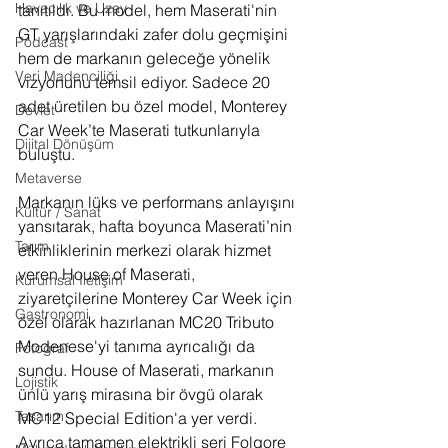
Havacılık ve Uzay
tanıtıldı. Bu model, hem Maserati'nin 
GT yarışlarındaki zafer dolu geçmişini 
Podcast
hem de markanın geleceğe yönelik 
Veri Madenciliği
vizyonunu temsil ediyor. Sadece 20 
adet üretilen bu özel model, Monterey 
Devlet
Car Week’te Maserati tutkunlarıyla 
Dijital Dönüşüm
buluştu.
Metaverse
Markanın lüks ve performans anlayışını 
Kültür / Sanat
yansıtarak, hafta boyunca Maserati’nin 
Tarım
etkinliklerinin merkezi olarak hizmet 
veren House of Maserati, 
Kurumsal İletişim
ziyaretçilerine 
Monterey Car Week için 
Gastronomi
özel olarak hazırlanan MC20 Tributo 
Modenese'yi tanıma ayrıcalığı da 
Fotoğraf
sundu.
House of Maserati, markanın 
Lojistik
ünlü yarış mirasına bir övgü olarak 
Tasarım
MC12 Special Edition'a yer verdi. 
Ayrıca tamamen elektrikli seri Folgore 