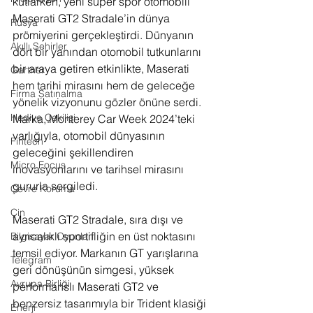
kutlarken, yeni süper spor otomobili 
Maserati GT2 Stradale’in dünya 
Rusya
prömiyerini gerçekleştirdi. Dünyanın 
Akıllı Şehirler
dört bir yanından otomobil tutkunlarını 
bir araya getiren etkinlikte, Maserati 
Gartner
hem tarihi mirasını hem de geleceğe 
Firma Satınalma
yönelik vizyonunu gözler önüne serdi. 
Hediye Çekilişi
Marka, Monterey Car Week 2024’teki 
varlığıyla, otomobil dünyasının 
Fintech
geleceğini şekillendiren 
Micro Focus
inovasyonlarını ve tarihsel mirasını 
gururla sergiledi.
Çevre Koruma
Çin
Maserati GT2 Stradale, sıra dışı ve 
ayrıcalıklı sportifliğin en üst noktasını 
Bilgisayar Oyunları
temsil ediyor. Markanın GT yarışlarına 
Telegram
geri dönüşünün simgesi, yüksek 
Avrupa Birliği
performanslı Maserati GT2 ve 
benzersiz tasarımıyla bir Trident klasiği 
Enerji