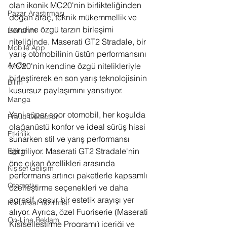
olan ikonik MC20'nin birlikteliğinden 
Pazar Araştırması
doğan araç, teknik mükemmellik ve 
kendine özgü tarzın birleşimi 
Donanım
niteliğinde. Maserati GT2 Stradale, bir 
Mobile App
yarış otomobilinin üstün performansını 
Ar-Ge
MC20'nin kendine özgü nitelikleriyle 
birleştirerek en son yarış teknolojisinin 
Bilim
kusursuz paylaşımını yansıtıyor.
Manga
Yeni süper spor otomobil, her koşulda 
Fraud Detection
olağanüstü konfor ve ideal sürüş hissi 
Etkinlik
sunarken stil ve yarış performansı 
sergiliyor. Maserati GT2 Stradale'nin 
Eğitim
öne çıkan özellikleri arasında 
Kişisel Gelişim
performans artırıcı paketlerle kapsamlı 
Otomotiv
özelleştirme seçenekleri ve daha 
agresif, cesur bir estetik arayışı yer 
Kurumsal Yazılımlar
alıyor. Ayrıca, özel Fuoriserie (Maserati 
On-Line Reklam
Kişiselleştirme Programı) içeriği ve 