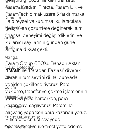
Param, Kredim, Finrota, Param UK ve 
Pazar Araştırması
ParamTech olmak üzere 5 farklı marka 
Donanım
ile bireysel ve kurumsal kullanıcılara 
Mobile App
geliştirilen çözümlere değinerek, tüm 
finansal deneyimi değiştirdiklerini ve 
Ar-Ge
kullanıcı sayılarının günden güne 
Bilim
arttığına dikkat çekti.
Manga
Param Group CTO’su Bahadır Aktan: 
Fraud Detection
“
Param
 ile ‘Paradan Fazlası’ diyerek 
paranın tüm seyrini dijital dünyada 
Etkinlik
yeniden şekillendiriyoruz. Para 
Eğitim
yükleme, transfer ve çekme işlemlerinin 
Kişisel Gelişim
yanı sıra para harcarken, para 
kazanmayı sağlıyoruz. Param ile 
Otomotiv
alışveriş yaparken para kazandırıyoruz. 
Kurumsal Yazılımlar
E-ticarette en üst seviyede 
operasyonel mükemmeliyette ödeme 
On-Line Reklam