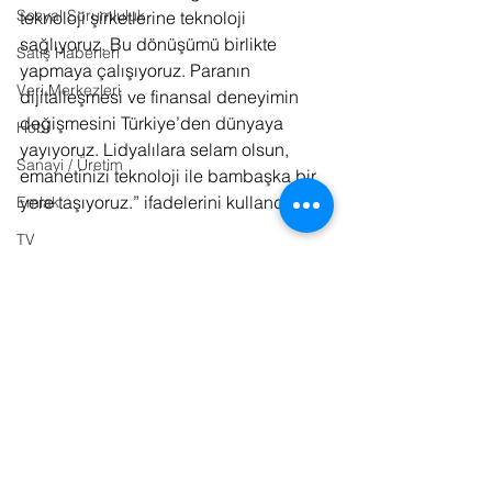
Sosyal Sorumluluk
teknoloji şirketlerine teknoloji 
sağlıyoruz. Bu dönüşümü birlikte 
Satış Haberleri
yapmaya çalışıyoruz. Paranın 
Veri Merkezleri
dijitalleşmesi ve finansal deneyimin 
değişmesini Türkiye’den dünyaya 
Hobi
yayıyoruz. Lidyalılara selam olsun, 
Sanayi / Üretim
emanetinizi teknoloji ile bambaşka bir 
yere taşıyoruz.” ifadelerini kullandı.
Emlak
TV
Bulut Bilişim
Kaynaklar:
1. Basın Bülteni
Ulaşım
E-Sports
Param
Sinema
Fintech
Kitap
Bilişim Hukuku