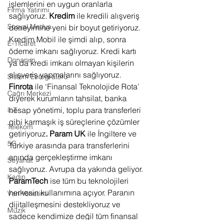
işlemlerini en uygun oranlarla 
Firma Yatırımı
sağlıyoruz. 
Kredim
 ile kredili alışveriş 
Sosyal Medya
deneyimine yeni bir boyut getiriyoruz. 
Kredim Mobil ile şimdi alıp, sonra 
E-Ticaret
ödeme imkanı sağlıyoruz. Kredi kartı 
Donanım
ya da kredi imkanı olmayan kişilerin 
alışveriş yapmalarını sağlıyoruz. 
Sistem Entegratörü
Finrota
 ile ‘Finansal Teknolojide Rota’ 
Çağrı Merkezi
diyerek kurumların tahsilat, banka 
hesap yönetimi, toplu para transferleri 
IoT
gibi karmaşık iş süreçlerine çözümler 
Telekom
getiriyoruz
. Param UK
 ile İngiltere ve 
5G
Türkiye arasında para transferlerini 
anında gerçekleştirme imkanı 
Seyahat
sağlıyoruz. Avrupa da yakında geliyor.
Kadın
ParamTech
 ise tüm bu teknolojileri 
herkesin kullanımına açıyor. Paranın 
Veri Yönetimi
dijitalleşmesini destekliyoruz ve 
Müzik
sadece kendimize değil tüm finansal 