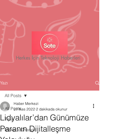
Herkes İçin Teknoloji Haberleri
Yazı
All Posts
Haber Merkezi
All Posts
27 Kas 2022
2 dakikada okunur
Lidyalılar’dan Günümüze
Tips
Paranın Dijitalleşme
Make a Change