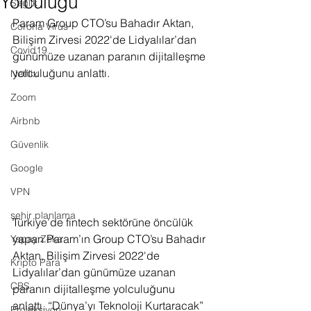
Yolculuğu
Sağlık
Param Group CTO’su Bahadır Aktan, 
Corona Virus
Bilişim Zirvesi 2022'de Lidyalılar’dan 
Covid19
günümüze uzanan paranın dijitalleşme 
yolculuğunu anlattı.
Netflix
Zoom
Airbnb
Güvenlik
Google
VPN
şehir planlama
Türkiye’de fintech sektörüne öncülük 
yapan Param’ın Group CTO’su Bahadır 
Yapay Zeka
Aktan, Bilişim Zirvesi 2022'de 
Kripto Para
Lidyalılar’dan günümüze uzanan 
CBS
paranın dijitalleşme yolculuğunu 
anlattı. “Dünya’yı Teknoloji Kurtaracak” 
Projeksiyon