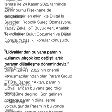
teması ile 24 Kasım 2022 tarihinde 
Rusya
Zeytinburnu Fişekhane’de 
gerçekleştirilen etkinlikte Dijital İş 
Akıllı Şehirler
Süreçleri, Robotik Süreç Otomasyonu, 
Gartner
Yapay Zekâ, IoT, Büyük Veri, Analitik 
Firma Satınalma
Teknolojiler, Bulut Çözümleri ve Dijital 
Dönüşüm başlıklı konular konuşuldu. 
Hediye Çekilişi
Fintech
“Lidyalılar’dan bu yana paranın 
kullanımı birçok kez değişti; artık 
Micro Focus
paranın dijitalleşme dönemindeyiz.”
Çevre Koruma
Bilişim Zirvesi 2022’nin önemli 
konuşmacılarından olan Param Group 
Çin
CTO’su Bahadır Aktan, paranın 
Bilgisayar Oyunları
Lidyalılar’dan bu yana geçirdiği 
Telegram
dönüşüme değindi. Son gelinen 
noktada paranın dijitalleşme 
Avrupa Birliği
yolculuğunda Param’ın bu yönde 
Enerji
geliştirdiği çözümlerden bahsetti. 