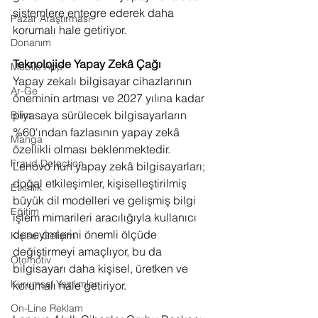
sistemlere entegre ederek daha 
Pazar Araştırması
korumalı hale getiriyor.
Donanım
Teknolojide Yapay Zekâ Çağı
Mobile App
Yapay zekalı bilgisayar cihazlarının 
Ar-Ge
öneminin artması ve 2027 yılına kadar 
piyasaya sürülecek bilgisayarların 
Bilim
%60'ından fazlasının yapay zekâ 
Manga
özellikli olması beklenmektedir. 
Fraud Detection
Lenovo'nun yapay zekâ bilgisayarları; 
doğal etkileşimler, kişiselleştirilmiş 
Etkinlik
büyük dil modelleri ve gelişmiş bilgi 
Eğitim
işlem mimarileri aracılığıyla kullanıcı 
deneyimlerini önemli ölçüde 
Kişisel Gelişim
değiştirmeyi amaçlıyor, bu da 
Otomotiv
bilgisayarı daha kişisel, üretken ve 
Kurumsal Yazılımlar
korumalı hale getiriyor.
On-Line Reklam