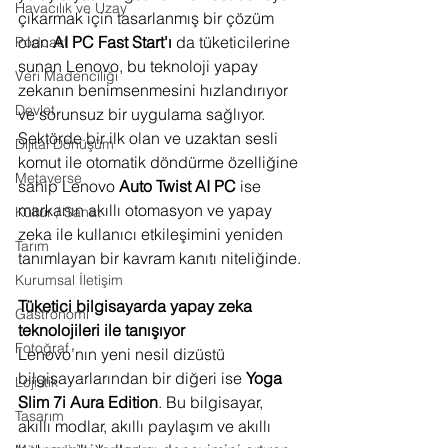
Havacılık ve Uzay
çıkarmak için tasarlanmış bir çözüm 
olan 
AI PC Fast Start'ı
 da tüketicilerine 
Podcast
sunan Lenovo, bu teknoloji yapay 
Veri Madenciliği
zekanın benimsenmesini hızlandırıyor 
Devlet
ve sorunsuz bir uygulama sağlıyor. 
Sektörde bir ilk olan ve uzaktan sesli 
Dijital Dönüşüm
komut ile otomatik döndürme özelliğine 
Metaverse
sahip Lenovo 
Auto Twist AI PC
 ise 
markanın akıllı otomasyon ve yapay 
Kültür / Sanat
zeka ile kullanıcı etkileşimini yeniden 
Tarım
tanımlayan bir kavram kanıtı niteliğinde.
Kurumsal İletişim
Tüketici bilgisayarda yapay zeka 
Gastronomi
teknolojileri ile tanışıyor
Fotoğraf
Lenovo’nın yeni nesil dizüstü 
bilgisayarlarından bir diğeri ise 
Yoga 
Lojistik
Slim 7i Aura Edition
. Bu bilgisayar, 
Tasarım
akıllı modlar, akıllı paylaşım ve akıllı 