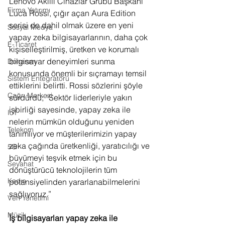
Lenovo Akıllı Cihazlar Grubu Başkanı 
Firma Yatırımı
Luca Rossi, çığır açan Aura Edition 
serisi de dahil olmak üzere en yeni 
Sosyal Medya
yapay zeka bilgisayarlarının, daha çok 
E-Ticaret
kişiselleştirilmiş, üretken ve korumalı 
bilgisayar deneyimleri sunma 
Donanım
konusunda önemli bir sıçramayı temsil 
Sistem Entegratörü
ettiklerini belirtti. Rossi sözlerini şöyle 
Çağrı Merkezi
sürdürdü; “Sektör liderleriyle yakın 
işbirliği sayesinde, yapay zeka ile 
IoT
nelerin mümkün olduğunu yeniden 
Telekom
tanımlıyor ve müşterilerimizin yapay 
zeka çağında üretkenliği, yaratıcılığı ve 
5G
büyümeyi teşvik etmek için bu 
Seyahat
dönüştürücü teknolojilerin tüm 
Kadın
potansiyelinden yararlanabilmelerini 
sağlıyoruz.”
Veri Yönetimi
Müzik
İş bilgisayarları yapay zeka ile 