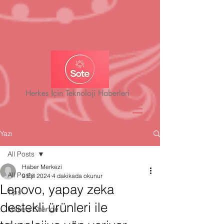
Herkes İçin Teknoloji Haberleri
Yazı
All Posts
Haber Merkezi
All Posts
9 Eyl 2024
4 dakikada okunur
Lenovo, yapay zeka
Tips
destekli ürünleri ile
Make a Change