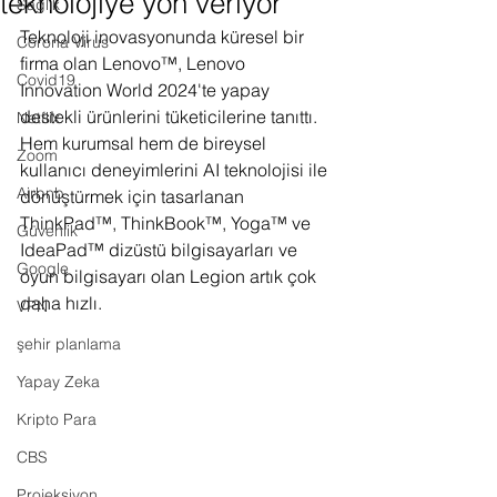
teknolojiye yön veriyor
Sağlık
Teknoloji inovasyonunda küresel bir 
Corona Virus
firma olan Lenovo™, Lenovo 
Covid19
Innovation World 2024'te yapay 
destekli ürünlerini tüketicilerine tanıttı. 
Netflix
Hem kurumsal hem de bireysel 
Zoom
kullanıcı deneyimlerini AI teknolojisi ile 
Airbnb
dönüştürmek için tasarlanan 
ThinkPad™, ThinkBook™, Yoga™ ve 
Güvenlik
IdeaPad™ dizüstü bilgisayarları ve 
Google
oyun bilgisayarı olan Legion artık çok 
daha hızlı.
VPN
şehir planlama
Yapay Zeka
Kripto Para
CBS
Projeksiyon