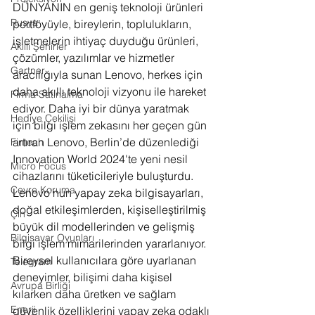
DÜNYANIN en geniş teknoloji ürünleri 
Rusya
portföyüyle, bireylerin, toplulukların, 
işletmelerin ihtiyaç duyduğu ürünleri, 
Akıllı Şehirler
çözümler, yazılımlar ve hizmetler 
Gartner
aracılığıyla sunan Lenovo, herkes için 
daha akıllı teknoloji vizyonu ile hareket 
Firma Satınalma
ediyor. Daha iyi bir dünya yaratmak 
Hediye Çekilişi
için bilgi işlem zekasını her geçen gün 
artıran Lenovo, Berlin’de düzenlediği 
Fintech
Innovation World 2024'te yeni nesil 
Micro Focus
cihazlarını tüketicileriyle buluşturdu. 
Çevre Koruma
Lenovo'nun yapay zeka bilgisayarları, 
doğal etkileşimlerden, kişiselleştirilmiş 
Çin
büyük dil modellerinden ve gelişmiş 
Bilgisayar Oyunları
bilgi işlem mimarilerinden yararlanıyor. 
Bireysel kullanıcılara göre uyarlanan 
Telegram
deneyimler, bilişimi daha kişisel 
Avrupa Birliği
kılarken daha üretken ve sağlam 
Enerji
güvenlik özelliklerini yapay zeka odaklı 