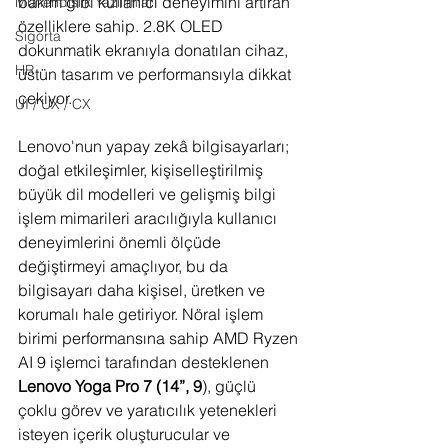
bakım gibi kullanıcı deneyimini artıran 
Mühendislik Yazılımları
özelliklere sahip. 2.8K OLED 
Sigorta
dokunmatik ekranıyla donatılan cihaz, 
HR
üstün tasarım ve performansıyla dikkat 
çekiyor.
UI / UX / CX
Lenovo'nun yapay zekâ bilgisayarları; 
doğal etkileşimler, kişiselleştirilmiş 
büyük dil modelleri ve gelişmiş bilgi 
işlem mimarileri aracılığıyla kullanıcı 
deneyimlerini önemli ölçüde 
değiştirmeyi amaçlıyor, bu da 
bilgisayarı daha kişisel, üretken ve 
korumalı hale getiriyor. Nöral işlem 
birimi performansına sahip AMD Ryzen 
AI 9 işlemci tarafından desteklenen 
Lenovo Yoga Pro 7 (14”, 9
), güçlü 
çoklu görev ve yaratıcılık yetenekleri 
isteyen içerik oluşturucular ve 