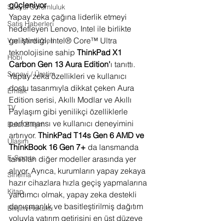
güçleniyor
Sosyal Sorumluluk
Yapay zeka çağına liderlik etmeyi 
Satış Haberleri
hedefleyen Lenovo, Intel ile birlikte 
geliştirdiği, Intel® Core™ Ultra 
Veri Merkezleri
teknolojisine sahip 
ThinkPad X1 
Hobi
Carbon Gen 13 Aura Edition'
ı tanıttı. 
Sanayi / Üretim
Yapay zeka özellikleri ve kullanıcı 
dostu tasarımıyla dikkat çeken Aura 
Emlak
Edition serisi, Akıllı Modlar ve Akıllı 
TV
Paylaşım gibi yenilikçi özelliklerle 
performansı ve kullanıcı deneyimini 
Bulut Bilişim
artırıyor. 
ThinkPad T14s Gen 6 AMD ve 
Ulaşım
ThinkBook 16 Gen 7+ 
da lansmanda 
E-Sports
tanıtılan diğer modeller arasında yer 
alıyor. Ayrıca, kurumların yapay zekaya 
Sinema
hazır cihazlara hızla geçiş yapmalarına 
Kitap
yardımcı olmak, yapay zeka destekli 
danışmanlık ve basitleştirilmiş dağıtım 
Bilişim Hukuku
yoluyla yatırım getirisini en üst düzeye 