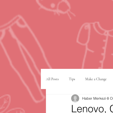
All Posts
Tips
Make a Change
Haber Merkezi
8 O
Google
VPN
şehir planlam
Lenovo, 