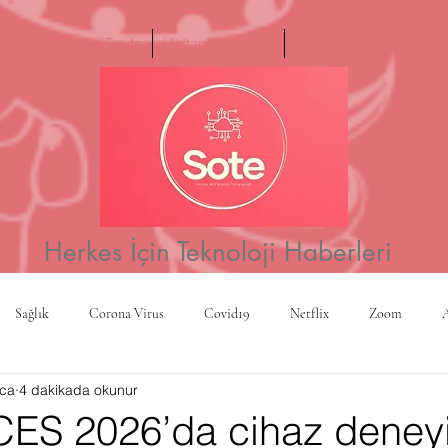
Ana Sayfa
Haftanın Videosu
Hakkımızda
Herkes İçin Teknoloji Haberleri
Sağlık
Corona Virus
Covid19
Netflix
Zoom
ca
4 dakikada okunur
a
Yapay Zeka
Kripto Para
CBS
Projeksiyon
Rusy
CES 2026’da cihaz deney