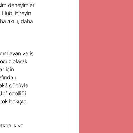
işim deneyimleri 
 Hub, bireyin 
a akıllı, daha 
nımlayan ve iş 
losuz olarak 
r için 
afından 
zekâ gücüyle 
Up” özelliği 
 tek bakışta 
tkenlik ve 