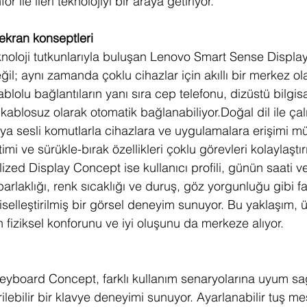
 ile ileri teknolojiyi bir araya getiriyor.
ekran konseptleri
oloji tutkunlarıyla buluşan Lenovo Smart Sense Displa
ğil; aynı zamanda çoklu cihazlar için akıllı bir merkez ol
lolu bağlantıların yanı sıra cep telefonu, dizüstü bilgisa
 kablosuz olarak otomatik bağlanabiliyor.Doğal dil ile çalı
a sesli komutlarla cihazlara ve uygulamalara erişimi m
i ve sürükle-bırak özellikleri çoklu görevleri kolaylaştırı
zed Display Concept ise kullanıcı profili, günün saati ve
laklığı, renk sıcaklığı ve duruş, göz yorgunluğu gibi fa
iselleştirilmiş bir görsel deneyim sunuyor. Bu yaklaşım, ü
ın fiziksel konforunu ve iyi oluşunu da merkeze alıyor.
yboard Concept, farklı kullanım senaryolarına uyum sa
ilebilir bir klavye deneyimi sunuyor. Ayarlanabilir tuş me