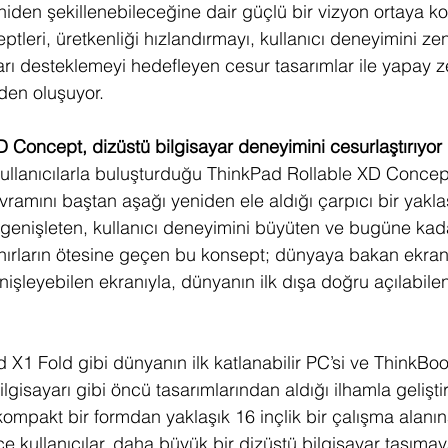
niden şekillenebileceğine dair güçlü bir vizyon ortaya ko
leri, üretkenliği hızlandırmayı, kullanıcı deneyimini zen
ları desteklemeyi hedefleyen cesur tasarımlar ile yapay z
den oluşuyor.
 Concept, dizüstü bilgisayar deneyimini cesurlaştırıyor
ullanıcılarla buluşturduğu ThinkPad Rollable XD Concep
vramını baştan aşağı yeniden ele aldığı çarpıcı bir yakla
ı genişleten, kullanıcı deneyimini büyüten ve bugüne k
nırların ötesine geçen bu konsept; dünyaya bakan ekran
işleyebilen ekranıyla, dünyanın ilk dışa doğru açılabilen
X1 Fold gibi dünyanın ilk katlanabilir PC’si ve ThinkBo
ilgisayarı gibi öncü tasarımlarından aldığı ilhamla geliştir
kompakt bir formdan yaklaşık 16 inçlik bir çalışma alanın
e kullanıcılar, daha büyük bir dizüstü bilgisayar taşıma