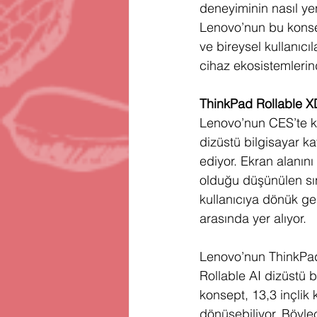
deneyiminin nasıl ye
Lenovo’nun bu konsept
ve bireysel kullanıcı
cihaz ekosistemlerin
ThinkPad Rollable XD
Lenovo’nun CES’te k
dizüstü bilgisayar ka
ediyor. Ekran alanın
olduğu düşünülen sı
kullanıcıya dönük gen
arasında yer alıyor.
Lenovo’nun ThinkPad 
Rollable AI dizüstü b
konsept, 13,3 inçlik 
dönüşebiliyor. Böylec