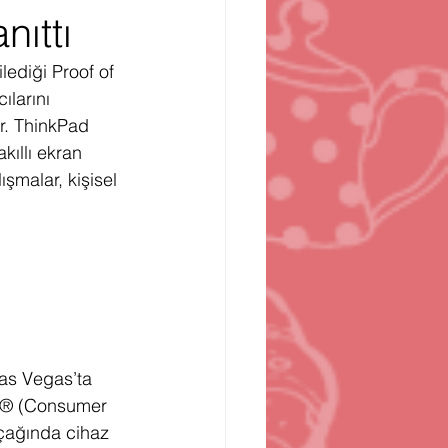
nıttı
n
Bilgisayar Oyunları
ediği Proof of 
ılarını 
r. ThinkPad 
ıllı ekran 
malar, kişisel 
Las Vegas’ta 
ES® (Consumer 
 çağında cihaz 