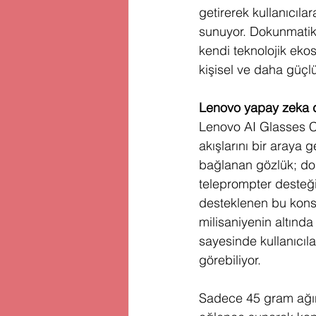
getirerek kullanıcıla
sunuyor. Dokunmatik v
kendi teknolojik eko
kişisel ve daha güçl
Lenovo yapay zeka de
Lenovo AI Glasses Con
akışlarını bir araya g
bağlanan gözlük; dok
teleprompter desteği
desteklenen bu konse
milisaniyenin altında
sayesinde kullanıcıla
görebiliyor.
Sadece 45 gram ağır