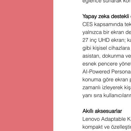
eğlence sunarak konfor
Yapay zeka destekli 
CES kapsamında tekn
yalnızca bir ekran de
27 inç UHD ekran; kab
gibi kişisel cihazlara
asistan, dokunma vey
esnek pencere yönetim
AI-Powered Personali
konuma göre ekran par
zamanlı izleyerek kiş
yanı sıra kullanıcılar
Akıllı aksesuarlar
Lenovo Adaptable Ke
kompakt ve özelleştir