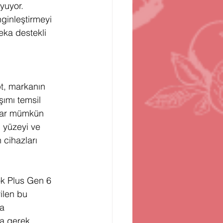
yuyor. 
ginleştirmeyi 
eka destekli 
t, markanın 
şımı temsil 
adar mümkün 
 yüzeyi ve 
 cihazları 
ok Plus Gen 6 
ilen bu 
a 
ya gerek 