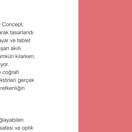
y Concept, 
arak tasarlandı. 
yar ve tablet 
şan akıllı 
ümkün kılarken; 
yor.
 coğrafi 
ktörleri gerçek 
retkenliğin 
ğlayabilen 
safesi ve optik 