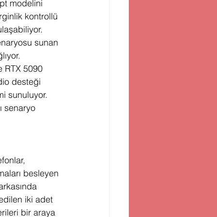
pt modelini 
inlik kontrollü 
aşabiliyor. 
enaryosu sunan 
lıyor.
ce RTX 5090 
io desteği 
i sunuluyor. 
ı senaryo 
fonlar, 
amaları besleyen 
 arkasında 
ilen iki adet 
ileri bir araya 