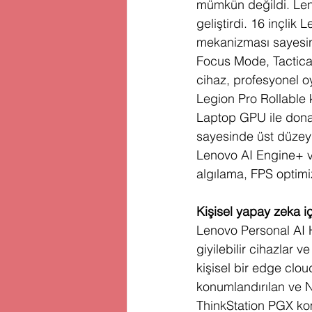
mümkün değildi. Leno
geliştirdi. 16 inçlik
mekanizması sayesind
Focus Mode, Tactica
cihaz, profesyonel 
Legion Pro Rollable 
Laptop GPU ile donat
sayesinde üst düzey 
Lenovo AI Engine+ v
algılama, FPS optimi
Kişisel yapay zeka i
Lenovo Personal AI Hu
giyilebilir cihazlar 
kişisel bir edge clo
konumlandırılan ve 
ThinkStation PGX komp