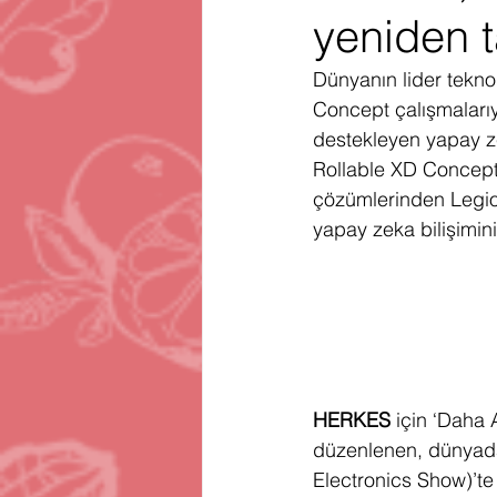
yeniden t
Gartner
Firma Satınalma
H
Dünyanın lider tekno
Concept çalışmalarıyl
Telegram
Avrupa Birliği
En
destekleyen yapay ze
Rollable XD Concept’
çözümlerinden Legion
yapay zeka bilişimini
HERKES
 için ‘Daha 
düzenlenen, dünyadak
Electronics Show)’te