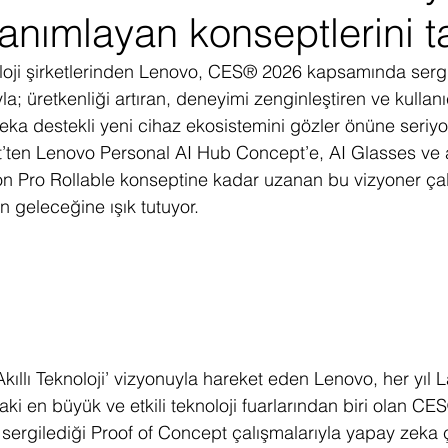
anımlayan konseptlerini ta
ediye Çekilişi
Fintech
Micro Focus
Çevre Koruma
Çi
loji şirketlerinden Lenovo, CES® 2026 kapsamında sergil
a; üretkenliği artıran, deneyimi zenginleştiren ve kullanıc
erji
Pazar Araştırması
ka destekli yeni cihaz ekosistemini gözler önüne seriyo
ten Lenovo Personal AI Hub Concept’e, AI Glasses ve ak
 Pro Rollable konseptine kadar uzanan bu vizyoner çalış
n geleceğine ışık tutuyor.
Akıllı Teknoloji’ vizyonuyla hareket eden Lenovo, her yıl 
i en büyük ve etkili teknoloji fuarlarından biri olan C
 sergilediği Proof of Concept çalışmalarıyla yapay zeka