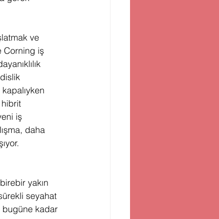
şlatmak ve 
 Corning iş 
ayanıklılık 
islik 
k kapalıyken 
hibrit 
eni iş 
alışma, daha 
şıyor.
birebir yakın 
ürekli seyahat 
ak bugüne kadar 