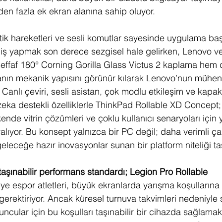
n fazla ek ekran alanına sahip oluyor.
ik hareketleri ve sesli komutlar sayesinde uygulama ba
iş yapmak son derece sezgisel hale gelirken, Lenovo ve
en şeffaf 180° Corning Gorilla Glass Victus 2 kaplama hem d
nın mekanik yapısını görünür kılarak Lenovo’nun mühend
or. Canlı çeviri, sesli asistan, çok modlu etkileşim ve kapa
eka destekli özelliklerle ThinkPad Rollable XD Concept; 
ende vitrin çözümleri ve çoklu kullanıcı senaryoları için y
aralıyor. Bu konsept yalnızca bir PC değil; daha verimli ç
eleceğe hazır inovasyonlar sunan bir platform niteliği ta
taşınabilir performans standardı; Legion Pro Rollable
e espor atletleri, büyük ekranlarda yarışma koşullarına 
rektiriyor. Ancak küresel turnuva takvimleri nedeniyle s
ncular için bu koşulları taşınabilir bir cihazda sağlam