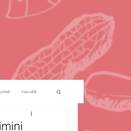
Airbnb
Güvenlik
a
Akıllı Şehirler
imini