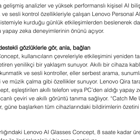
ra gelişmiş analizler ve yüksek performanslı kişisel AI bil
e sesli kontrol özellikleriyle çalışan Lenovo Personal AI
sistemiyle kurduğu günlük etkileşimlerden beslenerek dah
ü yapay zeka deneyimlerinin önünü açıyor.
stekli gözlüklerle gör, anla, bağlan
cept, kullanıcıların çevreleriyle etkileşimini yeniden ta
etiren yenilikçi bir yaklaşım sunuyor. Akıllı bir cihaza kab
unmatik ve sesli kontroller, eller serbest arama, sunumla
 ve müzik çalma gibi özellikler sunuyor. Lenovo Qira tar
pt, eşleştirilen akıllı telefon veya PC’den aldığı yapay 
 canlı çeviri ve akıllı görüntü tanıma sağlıyor. “Catch Me 
r, güne başlarken tüm cihazlarındaki bildirimlerin özetini
lığındaki Lenovo AI Glasses Concept, 8 saate kadar üre