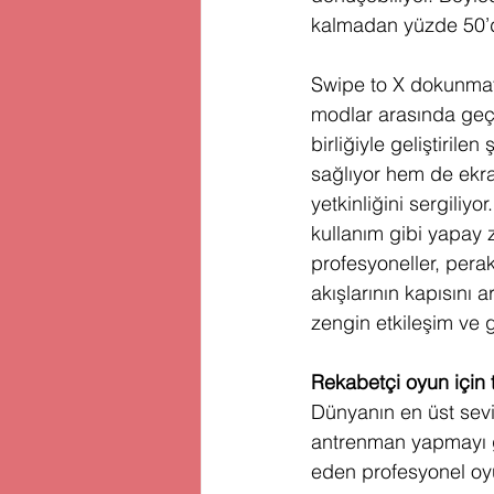
kalmadan yüzde 50’de
Swipe to X dokunmat
modlar arasında geç
birliğiyle geliştiril
sağlıyor hem de ekra
yetkinliğini sergiliy
kullanım gibi yapay z
profesyoneller, perak
akışlarının kapısını 
zengin etkileşim ve g
Rekabetçi oyun için 
Dünyanın en üst seviy
antrenman yapmayı ge
eden profesyonel oyu