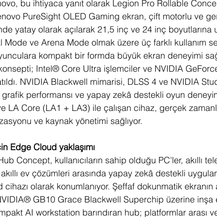
vo, bu ihtiyaca yanıt olarak Legion Pro Rollable Conce
 Lenovo PureSight OLED Gaming ekran, çift motorlu ve gerg
e yatay olarak açılarak 21,5 inç ve 24 inç boyutlarına ul
l Mode ve Arena Mode olmak üzere üç farklı kullanım s
oyunculara kompakt bir formda büyük ekran deneyimi sağ
konsepti; Intel® Core Ultra işlemciler ve NVIDIA GeFor
ıldı. NVIDIA Blackwell mimarisi, DLSS 4 ve NVIDIA Stud
grafik performansı ve yapay zekâ destekli oyun deneyim
e LA Core (LA1 + LA3) ile çalışan cihaz, gerçek zamanl
zasyonu ve kaynak yönetimi sağlıyor.
çin Edge Cloud yaklaşımı
b Concept, kullanıcıların sahip olduğu PC’ler, akıllı tele
ve akıllı ev çözümleri arasında yapay zekâ destekli uygul
ud cihazı olarak konumlanıyor. Şeffaf dokunmatik ekranın
NVIDIA® GB10 Grace Blackwell Superchip üzerine inşa ed
akt AI workstation barındıran hub; platformlar arası ver