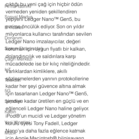
çıktığı bu yeni çağ için hiçbir ödün 
Firma Yatırımı
vermeden yeniden şekillendiren 
Sosyal Medya
yepyeni Ledger Nano™ Gen5, bu 
evrime öncülük ediyor. Son on yıldır 
E-Ticaret
milyonlarca kullanıcı tarafından sevilen 
Donanım
Ledger Nano imzalayıcılar, değeri 
korumak için uygun fiyatlı bir kalkan, 
Sistem Entegratörü
dolandırıcılık ve saldırılara karşı 
Çağrı Merkezi
mücadelede ise bir kılıç niteliğindedir. 
IoT
Varlıklardan kimliklere, akıllı 
sözleşmelerden yarının protokollerine 
Telekom
kadar her şeyi güvence altına almak 
5G
için tasarlanan Ledger Nano™ Gen5, 
şimdiye kadar üretilen en güçlü ve en 
Seyahat
eğlenceli Ledger Nano haline geliyor. 
Kadın
iPod®’un mucidi ve Ledger yönetim 
Veri Yönetimi
kurulu üyesi Tony Fadell, Ledger 
Nano’ya daha fazla eğlence katmak 
Müzik
için Apple Macintosh® bilgisayarın 