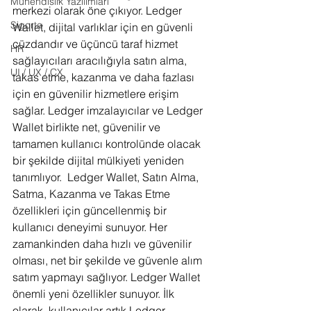
Mühendislik Yazılımları
merkezi olarak öne çıkıyor. Ledger 
Sigorta
Wallet, dijital varlıklar için en güvenli 
cüzdandır ve üçüncü taraf hizmet 
HR
sağlayıcıları aracılığıyla satın alma, 
UI / UX / CX
takas etme, kazanma ve daha fazlası 
için en güvenilir hizmetlere erişim 
sağlar. Ledger imzalayıcılar ve Ledger 
Wallet birlikte net, güvenilir ve 
tamamen kullanıcı kontrolünde olacak 
bir şekilde dijital mülkiyeti yeniden 
tanımlıyor.  Ledger Wallet, Satın Alma, 
Satma, Kazanma ve Takas Etme 
özellikleri için güncellenmiş bir 
kullanıcı deneyimi sunuyor. Her 
zamankinden daha hızlı ve güvenilir 
olması, net bir şekilde ve güvenle alım 
satım yapmayı sağlıyor. Ledger Wallet 
önemli yeni özellikler sunuyor. İlk 
olarak, kullanıcılar artık Ledger 