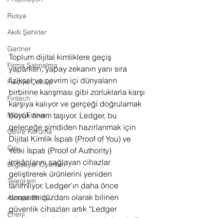
Rusya
Akıllı Şehirler
Gartner
Toplum dijital kimliklere geçiş 
Firma Satınalma
yaparken, yapay zekanın yanı sıra 
fiziksel ve çevrim içi dünyaların 
Hediye Çekilişi
birbirine karışması gibi zorluklarla karşı 
Fintech
karşıya kalıyor ve gerçeği doğrulamak 
büyük önem taşıyor. Ledger, bu 
Micro Focus
geleceğe şimdiden hazırlanmak için 
Çevre Koruma
Dijital Kimlik İspatı (Proof of You) ve 
Çin
Yetki İspatı (Proof of Authority) 
imkânlarını sağlayan cihazlar 
Bilgisayar Oyunları
geliştirerek ürünlerini yeniden 
Telegram
tanımlıyor. Ledger'ın daha önce 
donanım cüzdanı olarak bilinen 
Avrupa Birliği
güvenlik cihazları artık “Ledger 
Enerji