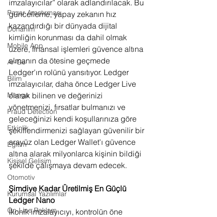
imzalayıcılar” olarak adlandırılacak. Bu 
Pazar Araştırması
güncelleme, yapay zekanın hız 
kazandırdığı bir dünyada dijital 
Donanım
kimliğin korunması da dahil olmak 
Mobile App
üzere, finansal işlemleri güvence altına 
almanın da ötesine geçmede 
Ar-Ge
Ledger'ın rolünü yansıtıyor. Ledger 
Bilim
imzalayıcılar, daha önce Ledger Live 
olarak bilinen ve değerinizi 
Manga
yönetmenizi, fırsatlar bulmanızı ve 
Fraud Detection
geleceğinizi kendi koşullarınıza göre 
Etkinlik
şekillendirmenizi sağlayan güvenilir bir 
arayüz olan Ledger Wallet'ı güvence 
Eğitim
altına alarak milyonlarca kişinin bildiği 
Kişisel Gelişim
şekilde çalışmaya devam edecek. 
Otomotiv
Şimdiye Kadar Üretilmiş En Güçlü 
Kurumsal Yazılımlar
Ledger Nano
On-Line Reklam
İkonik imzalayıcıyı, kontrolün öne 