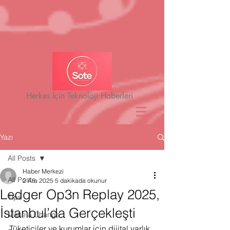
Herkes İçin Teknoloji Haberleri
Yazı
All Posts
Haber Merkezi
All Posts
2 Ara 2025
5 dakikada okunur
Ledger Op3n Replay 2025,
Tips
İstanbul’da Gerçekleşti
Make a Change
Tüketiciler ve kurumlar için dijital varlık 