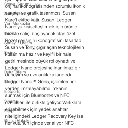
Sosyal Sorumluluk
orijinal ikonografisinden sorumlu ikonik 
sanatçı ve grafik tasarımcısı Susan 
Satış Haberleri
Kare’i ekibe kattı. Susan, Ledger 
Veri Merkezleri
Nano’yu kişiselleştirmek için ürünle 
birlikte satışı başlayacak olan özel 
Hobi
Rozet serisinin ikonografisini tasarladı. 
Sanayi / Üretim
Susan ve Tony, çığır açan teknolojilerin 
Emlak
kullanıma hazır ve keyifli bir hale 
getirilmesinde büyük rol oynadı ve 
TV
Ledger Nano projesine inanılmaz bir 
Bulut Bilişim
deneyim ve uzmanlık kazandırdı. 
Ledger Nano™ Gen5, işlemleri her 
Ulaşım
yerden imzalayabilme imkanını 
E-Sports
sunmak için Bluetooth
 ve NFC 
®
Sinema
özellikleri ile birlikte geliyor. Varlıklara 
erişebilmek için yedek anahtar 
Kitap
niteliğindeki Ledger Recovery Key ise 
Bilişim Hukuku
her kutunun içinde yer alıyor. NFC 