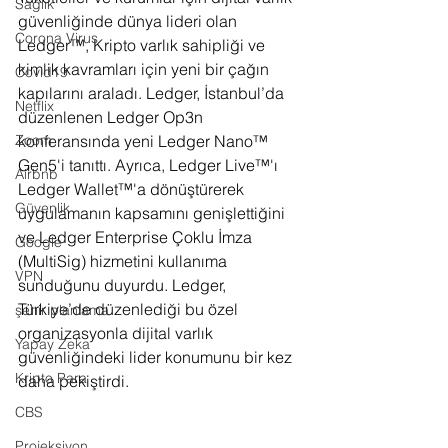
Sağlık
güvenliğinde dünya lideri olan 
Corona Virus
Ledger™, Kripto varlık sahipliği ve 
kimlik kavramları için yeni bir çağın 
Covid19
kapılarını araladı. Ledger, İstanbul’da 
Netflix
düzenlenen Ledger Op3n 
Zoom
konferansında yeni Ledger Nano™ 
Gen5'i tanıttı. Ayrıca, Ledger Live™'ı 
Airbnb
Ledger Wallet™'a dönüştürerek 
Güvenlik
uygulamanın kapsamını genişlettiğini 
ve Ledger Enterprise Çoklu İmza 
Google
(MultiSig) hizmetini kullanıma 
VPN
sunduğunu duyurdu. Ledger, 
Türkiye’de düzenlediği bu özel 
şehir planlama
organizasyonla dijital varlık 
Yapay Zeka
güvenliğindeki lider konumunu bir kez 
Kripto Para
daha pekiştirdi.
CBS
Projeksiyon