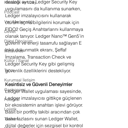
desteği ayrıca Ledger Security Key 
Havacılık ve Uzay
uygulamasını da kullanıma sunarken, 
Podcast
Ledger imzalayıcısını kullanarak 
Veri Madenciliği
oturum açma bilgilerini korumak için 
FIDO2 Geçiş Anahtarlarını kullanmaya 
Devlet
olanak tanıyor. Ledger Nano™ Gen5’in 
Dijital Dönüşüm
güvenli ve enerji tasarrufu sağlayan E 
Ink
 dokunmatik ekranı, Şeffaf 
®
Metaverse
İmzalama, Transaction Check ve 
Kültür / Sanat
Ledger Security Key gibi gelişmiş 
güvenlik özelliklerini destekliyor.
Tarım
Kurumsal İletişim
Kesintisiz ve Güvenli Deneyimler
Gastronomi
Ledger Wallet uygulaması sayesinde, 
Ledger imzalayıcısı gittikçe güçlenen 
Fotoğraf
bir ekosistemin anahtarı işlevi görüyor. 
Lojistik
Basit bir portföy takibi aracından çok 
daha fazlasını sunan Ledger Wallet, 
Tasarım
dijital değerler için sezgisel bir kontrol 