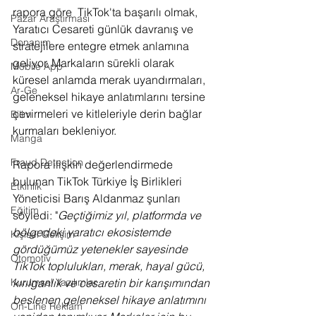
rapora göre  TikTok'ta başarılı olmak, 
Pazar Araştırması
Yaratıcı Cesareti günlük davranış ve 
Donanım
stratejilere entegre etmek anlamına 
geliyor. Markaların sürekli olarak 
Mobile App
küresel anlamda merak uyandırmaları, 
Ar-Ge
geleneksel hikaye anlatımlarını tersine 
çevirmeleri ve kitleleriyle derin bağlar 
Bilim
kurmaları bekleniyor.
Manga
Fraud Detection
Rapora ilişkin değerlendirmede 
bulunan TikTok Türkiye İş Birlikleri 
Etkinlik
Yöneticisi Barış Aldanmaz şunları 
Eğitim
söyledi: "
Geçtiğimiz yıl, platformda ve 
bölgedeki yaratıcı ekosistemde 
Kişisel Gelişim
gördüğümüz yetenekler sayesinde 
Otomotiv
TikTok toplulukları, merak, hayal gücü, 
kırılganlık ve cesaretin bir karışımından 
Kurumsal Yazılımlar
beslenen geleneksel hikaye anlatımını 
On-Line Reklam