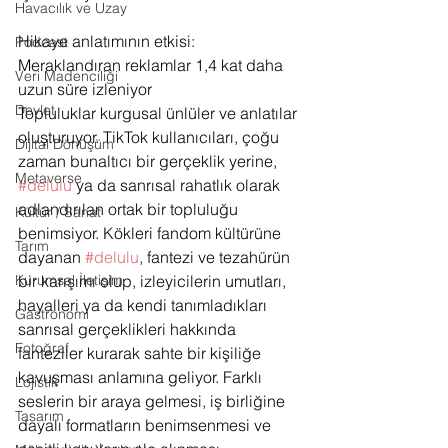
Havacılık ve Uzay
Hikaye anlatımının etkisi: 
Podcast
Meraklandıran reklamlar 1,4 kat daha 
Veri Madenciliği
uzun süre izleniyor
Devlet
Topluluklar kurgusal ünlüler ve anlatılar 
oluşturuyor. TikTok kullanıcıları, çoğu 
Dijital Dönüşüm
zaman bunaltıcı bir gerçeklik yerine, 
Metaverse
#delulu
 ya da sanrısal rahatlık olarak 
adlandırılan ortak bir topluluğu 
Kültür / Sanat
benimsiyor. Kökleri fandom kültürüne 
Tarım
dayanan 
#delulu
, fantezi ve tezahürün 
bir karışımı olup, izleyicilerin umutları, 
Kurumsal İletişim
hayalleri ya da kendi tanımladıkları 
Gastronomi
sanrısal gerçeklikleri hakkında 
Fotoğraf
fanteziler kurarak sahte bir kişiliğe 
kavuşması anlamına geliyor. Farklı 
Lojistik
seslerin bir araya gelmesi, iş birliğine 
Tasarım
dayalı formatların benimsenmesi ve 