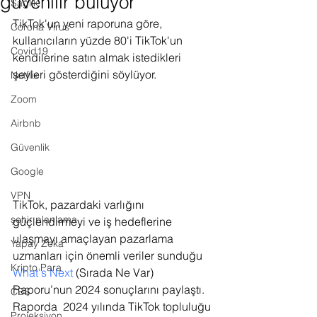
güvenilir buluyor
Sağlık
TikTok'un yeni raporuna göre, 
Corona Virus
kullanıcıların yüzde 80'i TikTok'un 
Covid19
kendilerine satın almak istedikleri 
şeyleri gösterdiğini söylüyor.
Netflix
Zoom
Airbnb
Güvenlik
Google
VPN
TikTok, pazardaki varlığını 
şehir planlama
güçlendirmeyi ve iş hedeflerine 
ulaşmayı amaçlayan pazarlama 
Yapay Zeka
uzmanları için önemli veriler sunduğu 
Kripto Para
What's Next
 (Sırada Ne Var) 
Raporu’nun 2024 sonuçlarını paylaştı. 
CBS
Raporda  2024 yılında TikTok topluluğu 
Projeksiyon