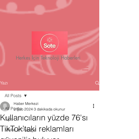
Herkes İçin Teknoloji Haberleri
Yazı
All Posts
Haber Merkezi
All Posts
2 Şub 2024
3 dakikada okunur
Kullanıcıların yüzde 76'sı
Tips
TikTok’taki reklamları
Make a Change