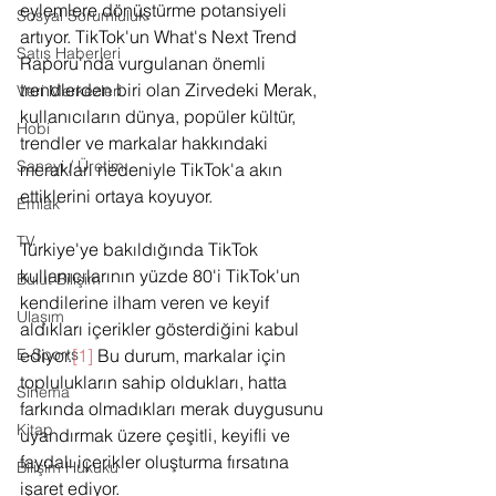
eylemlere dönüştürme potansiyeli 
Sosyal Sorumluluk
artıyor. TikTok'un What's Next Trend 
Satış Haberleri
Raporu'nda vurgulanan önemli 
trendlerden biri olan Zirvedeki Merak, 
Veri Merkezleri
kullanıcıların dünya, popüler kültür, 
Hobi
trendler ve markalar hakkındaki 
Sanayi / Üretim
merakları nedeniyle TikTok'a akın 
ettiklerini ortaya koyuyor.
Emlak
TV
Türkiye'ye bakıldığında TikTok 
kullanıcılarının yüzde 80'i TikTok'un 
Bulut Bilişim
kendilerine ilham veren ve keyif 
Ulaşım
aldıkları içerikler gösterdiğini kabul 
ediyor.
[1]
 Bu durum, markalar için 
E-Sports
toplulukların sahip oldukları, hatta 
Sinema
farkında olmadıkları merak duygusunu 
Kitap
uyandırmak üzere çeşitli, keyifli ve 
faydalı içerikler oluşturma fırsatına 
Bilişim Hukuku
işaret ediyor.