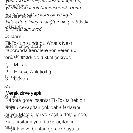
yeniden tanımlıyor. Markalar için bu, 
Firma Yatırımı
yaratıcı cesareti benimsemek, derin 
topluluk bağları kurmak ve ilgili 
Sosyal Medya
kitlelerle etkileşim sağlamak için büyük 
E-Ticaret
bir fırsat sunuyor.
"
Donanım
TikTok'un sunduğu What's Next 
Sistem Entegratörü
raporunda trendlere yön veren üç 
Çağrı Merkezi
önemli faktör de dikkat çekiyor:
1.    Merak
IoT
2.    Hikaye Anlatıcılığı
Telekom
3.    Güven 
5G
Merak zirve yaptı
Seyahat
Rapora göre İnsanlar TikTok'ta "tek bir 
doğru cevap"tan çok daha fazlasını 
Kadın
arıyor. Merak, ilgi ve keşif birleştiğinde, 
Veri Yönetimi
kullanıcıların yeni bakış açılarını 
Müzik
keşfetme ve bunları gerçek hayatta 