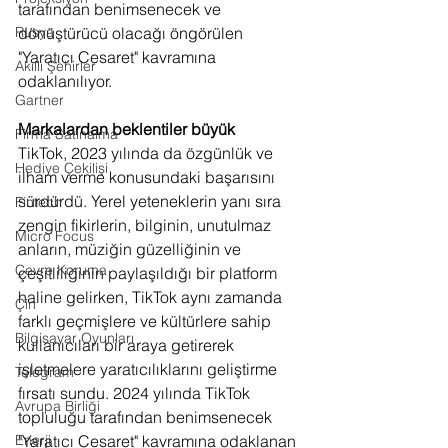
tarafından benimsenecek ve 
dönüştürücü olacağı öngörülen 
Rusya
"Yaratıcı Cesaret" kavramına 
Akıllı Şehirler
odaklanılıyor.
Gartner
Markalardan beklentiler büyük
Firma Satınalma
TikTok, 2023 yılında da özgünlük ve 
Hediye Çekilişi
ilham verme konusundaki başarısını 
sürdürdü. Yerel yeteneklerin yanı sıra 
Fintech
zengin fikirlerin, bilginin, unutulmaz 
Micro Focus
anların, müziğin güzelliğinin ve 
Çevre Koruma
çeşitliliğinin paylaşıldığı bir platform 
haline gelirken, TikTok aynı zamanda 
Çin
farklı geçmişlere ve kültürlere sahip 
Bilgisayar Oyunları
kullanıcıları bir araya getirerek 
işletmelere yaratıcılıklarını geliştirme 
Telegram
fırsatı sundu. 2024 yılında TikTok 
Avrupa Birliği
topluluğu tarafından benimsenecek 
"Yaratıcı Cesaret" kavramına odaklanan 
Enerji