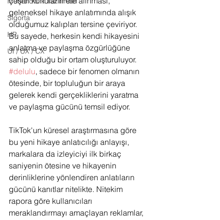
çeşitli konuların ele alınması, 
Mühendislik Yazılımları
geleneksel hikaye anlatımında alışık 
Sigorta
olduğumuz kalıpları tersine çeviriyor. 
HR
Bu sayede, herkesin kendi hikayesini 
anlatma ve paylaşma özgürlüğüne 
UI / UX / CX
sahip olduğu bir ortam oluşturuluyor. 
#delulu
, sadece bir fenomen olmanın 
ötesinde, bir topluluğun bir araya 
gelerek kendi gerçekliklerini yaratma 
ve paylaşma gücünü temsil ediyor.
TikTok'un küresel araştırmasına göre 
bu yeni hikaye anlatıcılığı anlayışı, 
markalara da izleyiciyi ilk birkaç 
saniyenin ötesine ve hikayenin 
derinliklerine yönlendiren anlatıların 
gücünü kanıtlar nitelikte. Nitekim 
rapora göre kullanıcıları 
meraklandırmayı amaçlayan reklamlar, 