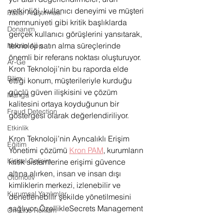
yetkinliği, kullanıcı deneyimi ve müşteri 
Pazar Araştırması
memnuniyeti gibi kritik başlıklarda 
Donanım
gerçek kullanıcı görüşlerini yansıtarak, 
teknoloji satın alma süreçlerinde 
Mobile App
önemli bir referans noktası oluşturuyor. 
Ar-Ge
Kron Teknoloji’nin bu raporda elde 
Bilim
ettiği konum, müşterileriyle kurduğu 
güçlü güven ilişkisini ve çözüm 
Manga
kalitesini ortaya koyduğunun bir 
Fraud Detection
göstergesi olarak değerlendiriliyor.
Etkinlik
Kron Teknoloji’nin Ayrıcalıklı Erişim 
Eğitim
Yönetimi çözümü 
Kron PAM
, kurumların 
Kişisel Gelişim
kritik sistemlerine erişimi güvence 
altına alırken, insan ve insan dışı 
Otomotiv
kimliklerin merkezi, izlenebilir ve 
Kurumsal Yazılımlar
denetlenebilir şekilde yönetilmesini 
sağlıyor. ÖzellikleSecrets Management 
On-Line Reklam