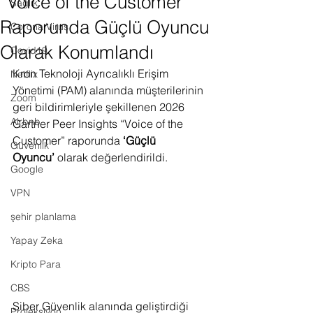
“Voice of the Customer”
Sağlık
Raporunda Güçlü Oyuncu
Corona Virus
Olarak Konumlandı
Covid19
Kron Teknoloji Ayrıcalıklı Erişim 
Netflix
Yönetimi (PAM) alanında müşterilerinin 
Zoom
geri bildirimleriyle şekillenen 2026 
Airbnb
Gartner Peer Insights “Voice of the 
Customer” raporunda 
‘Güçlü 
Güvenlik
Oyuncu’
 olarak değerlendirildi.
Google
VPN
şehir planlama
Yapay Zeka
Kripto Para
CBS
Siber Güvenlik alanında geliştirdiği 
Projeksiyon