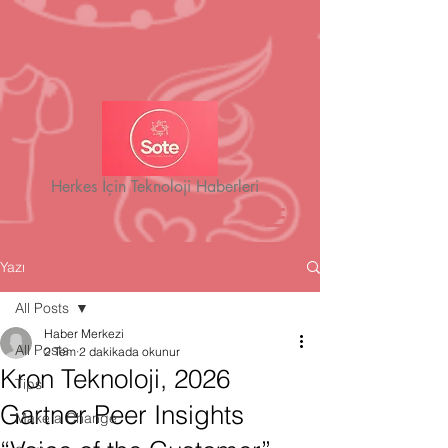
Herkes İçin Teknoloji Haberleri
Yazı
All Posts
Haber Merkezi
All Posts
2 Tem
2 dakikada okunur
Kron Teknoloji, 2026
Tips
Gartner Peer Insights
Make a Change