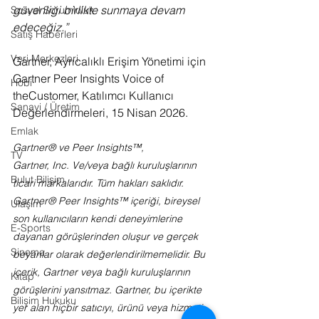
güvenliği birlikte sunmaya devam 
Sosyal Sorumluluk
edeceğiz.”
Satış Haberleri
Veri Merkezleri
Gartner, Ayrıcalıklı Erişim Yönetimi için 
Gartner Peer Insights Voice of 
Hobi
theCustomer, Katılımcı Kullanıcı 
Sanayi / Üretim
Değerlendirmeleri, 15 Nisan 2026.
Emlak
Gartner® ve Peer Insights™, 
TV
Gartner, Inc. Ve/veya bağlı kuruluşlarının 
Bulut Bilişim
ticari markalarıdır. Tüm hakları saklıdır. 
Gartner® Peer Insights™ içeriği, bireysel 
Ulaşım
son kullanıcıların kendi deneyimlerine 
E-Sports
dayanan görüşlerinden oluşur ve gerçek 
Sinema
beyanlar olarak değerlendirilmemelidir. Bu 
içerik, Gartner veya bağlı kuruluşlarının 
Kitap
görüşlerini yansıtmaz. Gartner, bu içerikte 
Bilişim Hukuku
yer alan hiçbir satıcıyı, ürünü veya hizmeti 