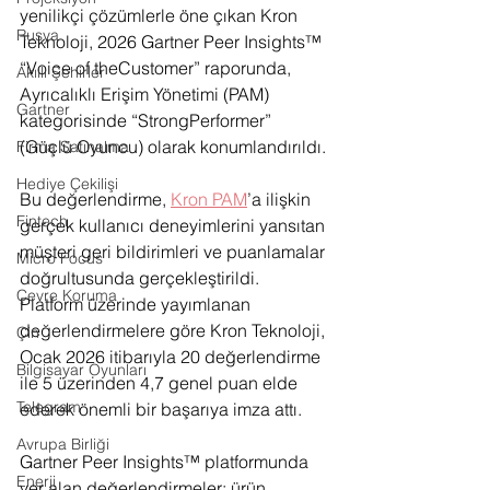
yenilikçi çözümlerle öne çıkan Kron 
Rusya
Teknoloji, 2026 Gartner Peer Insights™ 
“Voice of theCustomer” raporunda, 
Akıllı Şehirler
Ayrıcalıklı Erişim Yönetimi (PAM) 
Gartner
kategorisinde “StrongPerformer” 
(Güçlü Oyuncu) olarak konumlandırıldı. 
Firma Satınalma
Hediye Çekilişi
Bu değerlendirme, 
Kron PAM
’a ilişkin 
Fintech
gerçek kullanıcı deneyimlerini yansıtan 
müşteri geri bildirimleri ve puanlamalar 
Micro Focus
doğrultusunda gerçekleştirildi. 
Çevre Koruma
Platform üzerinde yayımlanan 
değerlendirmelere göre Kron Teknoloji, 
Çin
Ocak 2026 itibarıyla 20 değerlendirme 
Bilgisayar Oyunları
ile 5 üzerinden 4,7 genel puan elde 
Telegram
ederek önemli bir başarıya imza attı.
Avrupa Birliği
Gartner Peer Insights™ platformunda 
Enerji
yer alan değerlendirmeler; ürün 