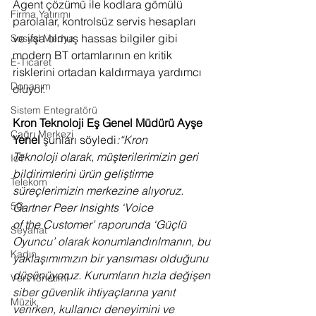
Agent çözümü ile kodlara gömülü 
Firma Yatırımı
parolalar, kontrolsüz servis hesapları 
ve ifşa olmuş hassas bilgiler gibi 
Sosyal Medya
modern BT ortamlarının en kritik 
E-Ticaret
risklerini ortadan kaldırmaya yardımcı 
Donanım
oluyor. 
Sistem Entegratörü
Kron Teknoloji Eş Genel Müdürü Ayşe 
Çağrı Merkezi
Yenel 
şunları söyledi
:“Kron 
Teknoloji olarak, müşterilerimizin geri 
IoT
bildirimlerini ürün geliştirme 
Telekom
süreçlerimizin merkezine alıyoruz. 
5G
Gartner Peer Insights ‘Voice 
of the Customer’ raporunda ‘Güçlü 
Seyahat
Oyuncu’ olarak konumlandırılmanın, bu 
Kadın
yaklaşımımızın bir yansıması olduğunu 
düşünüyoruz. Kurumların hızla değişen 
Veri Yönetimi
siber güvenlik ihtiyaçlarına yanıt 
Müzik
verirken, kullanıcı deneyimini ve 