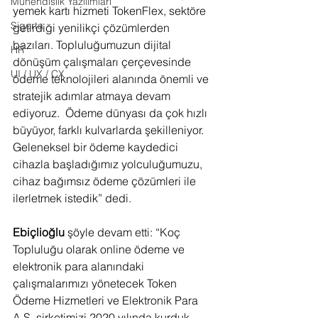
Mühendislik Yazılımları
yemek kartı hizmeti TokenFlex, sektöre 
Sigorta
getirdiği yenilikçi çözümlerden 
bazıları. Topluluğumuzun dijital 
HR
dönüşüm çalışmaları çerçevesinde 
UI / UX / CX
ödeme teknolojileri alanında önemli ve 
stratejik adımlar atmaya devam 
ediyoruz. 
Ödeme dünyası da çok hızlı 
büyüyor, farklı kulvarlarda şekilleniyor. 
Geleneksel bir ödeme kaydedici 
cihazla başladığımız yolculuğumuzu, 
cihaz bağımsız ödeme çözümleri ile 
ilerletmek istedik” dedi. 
Ebiçlioğlu
 şöyle devam etti: “Koç 
Topluluğu olarak online ödeme ve 
elektronik para alanındaki 
çalışmalarımızı yönetecek Token 
Ödeme Hizmetleri ve Elektronik Para 
A.Ş. şirketimizi 2020 yılında kurduk. 