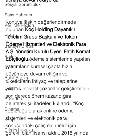
Sosyal Sorumluluk
Satış Haberleri
Konuya ilişkin değerlendirmede 
Veri Merkezleri
bulunan 
Koç Holding Dayanıklı 
Hobi
Tüketim Grubu Başkanı ve Token 
Ödeme Hizmetleri ve Elektronik Para 
Sanayi / Üretim
A.Ş. Yönetim Kurulu Üyesi Fatih Kemal 
Emlak
Ebiçlioğlu,
ödeme sistemlerine yapılan 
yatırımların küresel çapta hızla 
TV
büyümeye devam ettiğini ve 
Bulut Bilişim
tüketicilerin ihtiyaç ve taleplerine 
Ulaşım
yönelik inovatif çözümler geliştirmenin 
son derece önem kazandığını 
E-Sports
belirterek şu ifadeleri kullandı: “Koç 
Sinema
Topluluğu olarak online ödeme 
sistemleri ve elektronik para 
Kitap
konusundaki çalışmalarımız için 
Bilişim Hukuku
gerekli olan lisansı aldık.
2018 yılında 