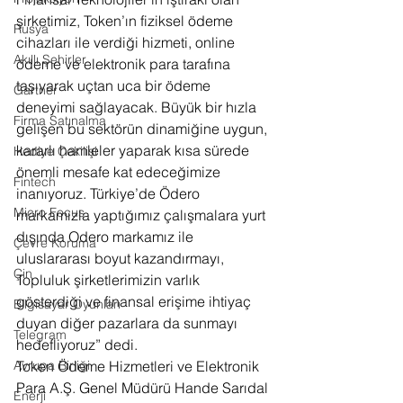
şirketimiz, Token’ın fiziksel ödeme 
Rusya
cihazları ile verdiği hizmeti, online 
Akıllı Şehirler
ödeme ve elektronik para tarafına 
taşıyarak uçtan uca bir ödeme 
Gartner
deneyimi sağlayacak. Büyük bir hızla 
Firma Satınalma
gelişen bu sektörün dinamiğine uygun, 
kararlı hamleler yaparak kısa sürede 
Hediye Çekilişi
önemli mesafe kat edeceğimize 
Fintech
inanıyoruz. Türkiye’de Ödero 
Micro Focus
markamızla yaptığımız çalışmalara yurt 
dışında Odero markamız ile 
Çevre Koruma
uluslararası boyut kazandırmayı, 
Çin
Topluluk şirketlerimizin varlık 
gösterdiği ve finansal erişime ihtiyaç 
Bilgisayar Oyunları
duyan diğer pazarlara da sunmayı 
Telegram
hedefliyoruz” dedi.
Avrupa Birliği
Token Ödeme Hizmetleri ve Elektronik 
Para A.Ş. Genel Müdürü Hande Sarıdal 
Enerji