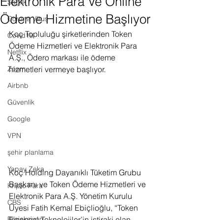
Elektronik Para Ve Online
Sağlık
Ödeme Hizmetine Başlıyor
Corona Virus
Koç Topluluğu şirketlerinden Token 
Covid19
Ödeme Hizmetleri ve Elektronik Para 
Netflix
A.Ş., Ödero markası ile ödeme 
Zoom
hizmetleri vermeye başlıyor. 
Airbnb
Güvenlik
Google
VPN
şehir planlama
Yapay Zeka
Koç Holding Dayanıklı Tüketim Grubu 
Başkanı ve Token Ödeme Hizmetleri ve 
Kripto Para
Elektronik Para A.Ş. Yönetim Kurulu 
CBS
Üyesi Fatih Kemal Ebiçlioğlu, “Token 
Projeksiyon
Finansal Teknolojiler’in iştiraki olan 