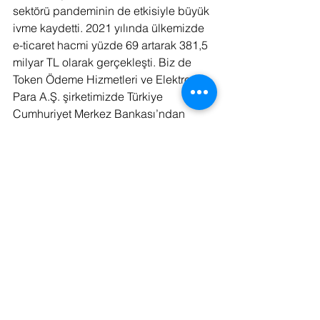
sektörü pandeminin de etkisiyle büyük 
ivme kaydetti. 2021 yılında ülkemizde 
e-ticaret hacmi yüzde 69 artarak 381,5 
milyar TL olarak gerçekleşti. Biz de 
Token Ödeme Hizmetleri ve Elektronik 
Para A.Ş. şirketimizde Türkiye 
Cumhuriyet Merkez Bankası’ndan 
aldığımız lisans ile bu alandaki 
çalışmalarımıza hız veriyoruz. Ödero 
markamızla sanal POS, e-cüzdan, link 
ile ödeme, kart saklama gibi hizmetleri 
sunacağız. Yenilikçi hizmetlerimizle e-
ticarete başlamak isteyen küçük ve 
orta ölçekli şirketlerin faaliyetlerini 
kolaylaştırmayı ve büyütmeyi ayrıca 
son kullanıcının güvenli bir şekilde 
ödeme yapabilmesini amaçlıyoruz. 
Gizlilik ve veri güvenliğimizi global 
standartlara uygun PCI-DSS 