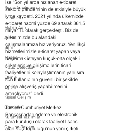
ise “Son yıllarda hızlanan e-ticaret 
Pazar Araştırması
sektörü pandeminin de etkisiyle büyük 
ivme kaydetti. 2021 yılında ülkemizde 
Donanım
e-ticaret hacmi yüzde 69 artarak 381,5 
Mobile App
milyar TL olarak gerçekleşti. Biz de 
şirketimizde bu alandaki 
Ar-Ge
çalışmalarımıza hız veriyoruz. Yenilikçi 
Bilim
hizmetlerimizle e-ticaret yapan veya 
Manga
başlamak isteyen küçük-orta ölçekli 
şirketlerin ve girişimcilerin ticari 
Fraud Detection
faaliyetlerini kolaylaştırmanın yanı sıra 
Etkinlik
son kullanıcının güvenli bir şekilde 
online alışveriş yapabilmesini 
Eğitim
amaçlıyoruz” dedi. 
Kişisel Gelişim
Otomotiv
Türkiye Cumhuriyet Merkez 
Bankası’ndan ödeme ve elektronik 
Kurumsal Yazılımlar
para kuruluşu olarak faaliyet lisansı 
On-Line Reklam
alan Koç Topluluğu’nun yeni şirketi 