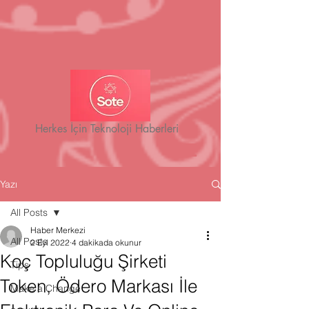
Herkes İçin Teknoloji Haberleri
Yazı
All Posts
Haber Merkezi
All Posts
2 Eyl 2022
4 dakikada okunur
Koç Topluluğu Şirketi
Tips
Token, Ödero Markası İle
Make a Change