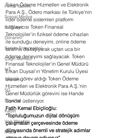
Token Ödeme Hizmetleri ve Elektronik 
Firma Yatırımı
Para A.Ş., Ödero markası ile Türkiye’nin 
Sosyal Medya
lider ödeme sistemleri platform 
sağlayıcısı Token Finansal 
E-Ticaret
Teknolojiler’in fiziksel ödeme cihazları 
Donanım
ile sunduğu deneyimi, online ödeme 
Sistem Entegratörü
tarafına da taşıyarak uçtan uca bir 
ödeme deneyimi sağlayacak. Token 
Çağrı Merkezi
Finansal Teknolojiler’in Genel Müdürü 
IoT
Erkan Duysal’ın Yönetim Kurulu Üyesi 
olarak görev aldığı Token Ödeme 
Telekom
Hizmetleri ve Elektronik Para
A.Ş.’nin 
5G
Genel Müdürlük görevini ise Hande 
Seyahat
Sarıdal üstleniyor. 
Fatih Kemal Ebiçlioğlu: 
Kadın
“Topluluğumuzun dijital dönüşüm 
Veri Yönetimi
çalışmaları çerçevesinde ödeme 
dünyasında önemli ve stratejik adımlar 
Müzik
atmaya devam ediyoruz”