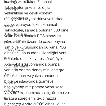
kurduğumuz Token Finansal 
Havacılık ve Uzay
Teknolojiler şirketimiz, dijital 
Podcast
yetkinlikleri ve çevik yönetim 
Veri Madenciliği
anlayışıyla bu yeni dünyaya hızlıca 
ayak uyduruyor. Token Finansal 
Devlet
Teknolojiler, sahada bulunan 800 bine 
Dijital Dönüşüm
yakın Beko markalı POS cihazı ile 
yüzde 50’nin üzerinde pazar payına 
Metaverse
sahip ve kuruluşundan bu yana POS 
Kültür / Sanat
cihazları konusundaki liderliğini yeni 
Tarım
ürünlerle destekleyerek sürdürüyor. 
Akaryakıt istasyonlarında pompa 
Kurumsal İletişim
yanında ödeme deneyimini entegre 
Gastronomi
olarak sunan ve yakın zamanda 
binlerce istasyonda görmeye 
Fotoğraf
başlayacağımız pompa yazar kasa, 
Lojistik
VUK 507 kapsamında satış, ödeme ve 
e-fatura süreçlerini tek cihazda 
Tasarım
birleştiren Android POS cihazı, dijital 