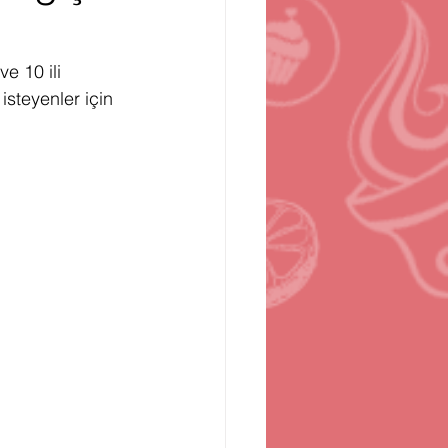
n
Bilgisayar Oyunları
e 10 ili 
steyenler için 