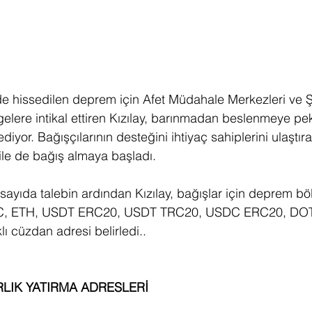
ilde hissedilen deprem için Afet Müdahale Merkezleri ve 
gelere intikal ettiren Kızılay, barınmadan beslenmeye pe
iyor. Bağışçılarının desteğini ihtiyaç sahiplerini ulaştıran
 ile de bağış almaya başladı.  
ayıda talebin ardından Kızılay, bağışlar için deprem bö
BTC, ETH, USDT ERC20, USDT TRC20, USDC ERC20, DOT
lı cüzdan adresi belirledi.. 
RLIK YATIRMA ADRESLERİ
   