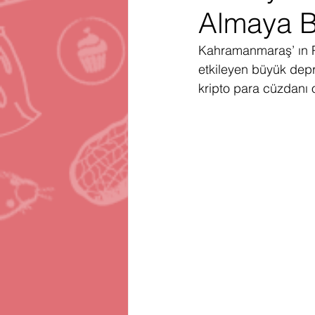
Almaya B
Gartner
Firma Satınalma
H
Kahramanmaraş’ ın Pa
etkileyen büyük dep
Telegram
Avrupa Birliği
En
kripto para cüzdanı 