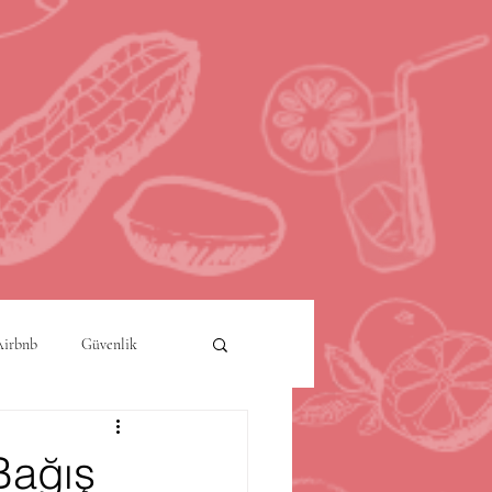
Airbnb
Güvenlik
a
Akıllı Şehirler
 Bağış