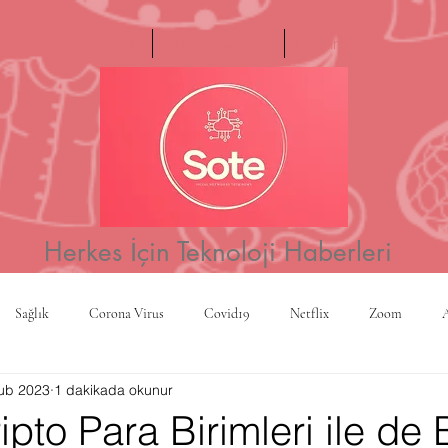
Ana Sayfa
Haftanın Videosu
Hakkımızda
Herkes İçin Teknoloji Haberleri
Sağlık
Corona Virus
Covid19
Netflix
Zoom
ub 2023
1 dakikada okunur
a
Yapay Zeka
Kripto Para
CBS
Projeksiyon
Rusy
ripto Para Birimleri ile de