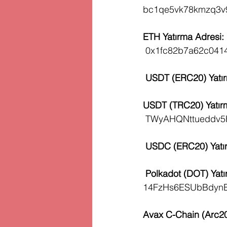
bc1qe5vk78kmzq3v9
ETH Yatırma Adresi:
0x1fc82b7a62c041
 USDT (ERC20) Yatır
USDT (TRC20) Yatır
TWyAHQNttueddv5
 USDC (ERC20) Yatır
 Polkadot (DOT) Yatırm
14FzHs6ESUbBdyn
Avax C-Chain (Arc20)