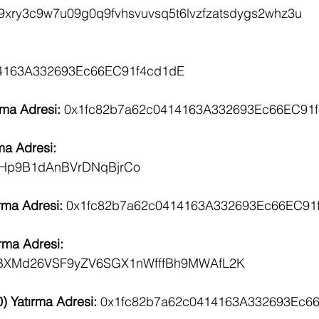
xry3c9w7u09g0q9fvhsvuvsq5t6lvzfzatsdygs2whz3u 
4163A332693Ec66EC91f4cd1dE 
ma Adresi: 
0x1fc82b7a62c0414163A332693Ec66EC91f
ma Adresi:
Hp9B1dAnBVrDNqBjrCo 
ma Adresi: 
0x1fc82b7a62c0414163A332693Ec66EC91
a Adresi:           
BXMd26VSF9yZV6SGX1nWfffBh9MWAfL2K
 Yatırma Adresi: 
0x1fc82b7a62c0414163A332693Ec6