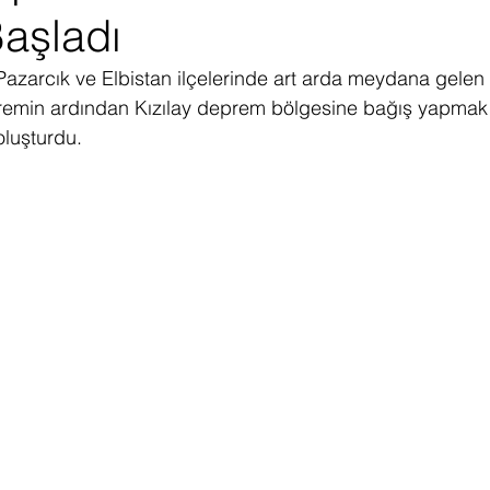
aşladı
ediye Çekilişi
Fintech
Micro Focus
Çevre Koruma
Çi
zarcık ve Elbistan ilçelerinde art arda meydana gelen v
remin ardından Kızılay deprem bölgesine bağış yapmak i
erji
Pazar Araştırması
oluşturdu.