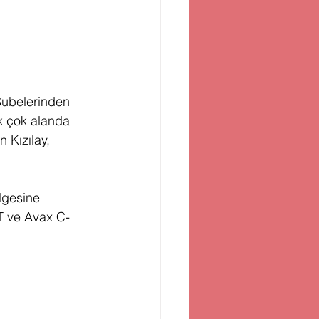
Şubelerinden 
k çok alanda 
 Kızılay, 
lgesine 
 ve Avax C-