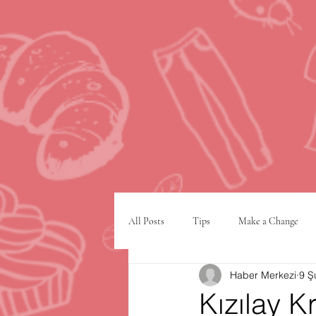
All Posts
Tips
Make a Change
Haber Merkezi
9 Ş
Google
VPN
şehir planlam
Kızılay K