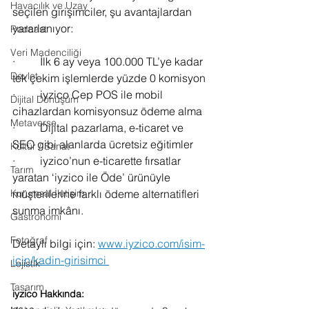
Havacılık ve Uzay
seçilen girişimciler, şu avantajlardan 
yararlanıyor:
Podcast
Veri Madenciliği
·         İlk 6 ay veya 100.000 TL’ye kadar 
Devlet
tek çekim işlemlerde yüzde 0 komisyon
·         iyzico Cep POS ile mobil 
Dijital Dönüşüm
cihazlardan komisyonsuz ödeme alma
Metaverse
·         Dijital pazarlama, e-ticaret ve 
SEO gibi alanlarda ücretsiz eğitimler
Kültür / Sanat
·         iyzico’nun e-ticarette fırsatlar 
Tarım
yaratan ‘iyzico ile Öde’ ürünüyle 
müşterilerine farklı ödeme alternatifleri 
Kurumsal İletişim
sunma imkânı.
Gastronomi
Fotoğraf
Detaylı bilgi için: 
www.iyzico.com/isim-
icin/kadin-girisimci
Lojistik
Tasarım
iyzico Hakkında: