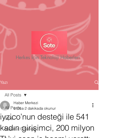
Herkes İçin Teknoloji Haberleri
Yazı
All Posts
Haber Merkezi
All Posts
8 Oca
2 dakikada okunur
iyzico’nun desteği ile 541
Tips
kadın girişimci, 200 milyon
Make a Change