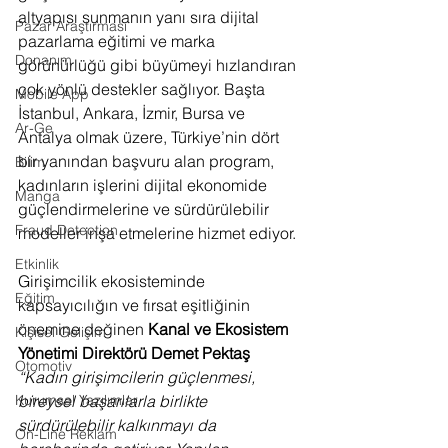
altyapısı sunmanın yanı sıra dijital 
Pazar Araştırması
pazarlama eğitimi ve marka 
Donanım
görünürlüğü gibi büyümeyi hızlandıran 
çok yönlü destekler sağlıyor. Başta 
Mobile App
İstanbul, Ankara, İzmir, Bursa ve 
Ar-Ge
Antalya olmak üzere, Türkiye’nin dört 
bir yanından başvuru alan program, 
Bilim
kadınların işlerini dijital ekonomide 
Manga
güçlendirmelerine ve sürdürülebilir 
Fraud Detection
modeller inşa etmelerine hizmet ediyor.
Etkinlik
Girişimcilik ekosisteminde 
Eğitim
kapsayıcılığın ve fırsat eşitliğinin 
önemine değinen 
Kanal ve Ekosistem 
Kişisel Gelişim
Yönetimi Direktörü Demet Pektaş 
Otomotiv
“Kadın girişimcilerin güçlenmesi, 
bireysel başarılarla birlikte 
Kurumsal Yazılımlar
sürdürülebilir kalkınmayı da 
On-Line Reklam