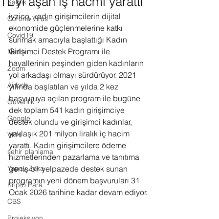
TL’yi aşan iş hacmi yarattı
Sağlık
iyzico, kadın girişimcilerin dijital 
Corona Virus
ekonomide güçlenmelerine katkı 
Covid19
sunmak amacıyla başlattığı Kadın 
Girişimci Destek Programı ile 
Netflix
hayallerinin peşinden giden kadınların 
Zoom
yol arkadaşı olmayı sürdürüyor. 2021 
Airbnb
yılında başlatılan ve yılda 2 kez 
başvuruya açılan program ile bugüne 
Güvenlik
dek toplam 541 kadın girişimciye 
Google
destek olundu ve girişimci kadınlar, 
yaklaşık 201 milyon liralık iç hacim 
VPN
yarattı. Kadın girişimcilere ödeme 
şehir planlama
hizmetlerinden pazarlama ve tanıtıma 
Yapay Zeka
geniş bir yelpazede destek sunan 
programın yeni dönem başvuruları 31 
Kripto Para
Ocak 2026 tarihine kadar devam ediyor.
CBS
Projeksiyon