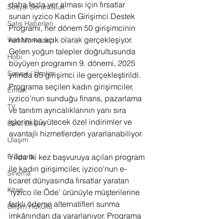
daha fazla yer alması için fırsatlar 
Sosyal Sorumluluk
sunan iyzico Kadın Girişimci Destek 
Satış Haberleri
Programı, her dönem 50 girişimcinin 
katılımına açık olarak gerçekleşiyor. 
Veri Merkezleri
Gelen yoğun talepler doğrultusunda 
Hobi
büyüyen programın 9. dönemi, 2025 
Sanayi / Üretim
yılında 65 girişimci ile gerçekleştirildi. 
Programa seçilen kadın girişimciler, 
Emlak
iyzico’nun sunduğu finans, pazarlama 
TV
ve tanıtım ayrıcalıklarının yanı sıra 
işlerini büyütecek özel indirimler ve 
Bulut Bilişim
avantajlı hizmetlerden yararlanabiliyor.
Ulaşım
Yılda iki kez başvuruya açılan program 
E-Sports
ile kadın girişimciler, iyzico’nun e-
Sinema
ticaret dünyasında fırsatlar yaratan 
Kitap
‘iyzico ile Öde’ ürünüyle müşterilerine 
farklı ödeme alternatifleri sunma 
Bilişim Hukuku
imkânından da yararlanıyor. Programa 