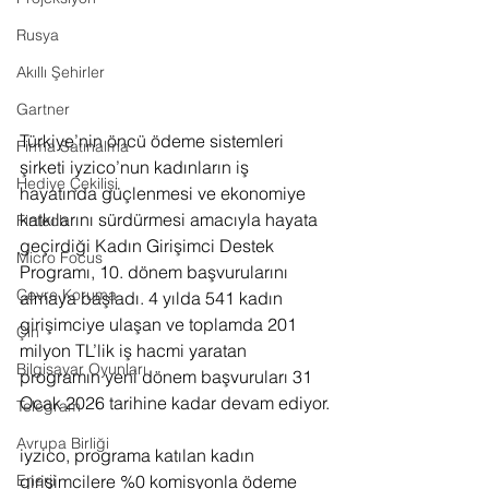
Rusya
Akıllı Şehirler
Gartner
Türkiye’nin öncü ödeme sistemleri 
Firma Satınalma
şirketi iyzico’nun kadınların iş 
Hediye Çekilişi
hayatında güçlenmesi ve ekonomiye 
katkılarını sürdürmesi amacıyla hayata 
Fintech
geçirdiği Kadın Girişimci Destek 
Micro Focus
Programı, 10. dönem başvurularını 
Çevre Koruma
almaya başladı. 4 yılda 541 kadın 
girişimciye ulaşan ve toplamda 201 
Çin
milyon TL’lik iş hacmi yaratan 
Bilgisayar Oyunları
programın yeni dönem başvuruları 31 
Ocak 2026 tarihine kadar devam ediyor.
Telegram
Avrupa Birliği
iyzico, programa katılan kadın 
girişimcilere %0 komisyonla ödeme 
Enerji