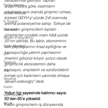
beraberinde getiriyor. Yapılan 
Firma Yatırımı
araştırmalara göre, kadınların 
erkeklerle aynı oranda girişimci olması, 
Sosyal Medya
küresel GSYH’yi yüzde 3-6 oranında 
E-Ticaret
artırma potansiyeline sahip. Türkiye’de 
ise kadın girişimcilerin toplam 
Donanım
girişimciler içindeki oranı hâlâ yüzde 
Sistem Entegratörü
20’nin altında. Bu tablo, ekonominin 
Çağrı Merkezi
tüm paydaşlarının fırsat eşitliğine ve 
kapsayıcılığa yatırım yapmasının 
IoT
önemini görünür kılıyor. iyzico olarak 
Telekom
girişimcilik ekosistemini daha 
kapsayıcı, erişilebilir ve sürdürülebilir 
5G
kılmak için kadınların yanında olmaya 
Seyahat
devam edeceğiz”
 dedi.
Kadın
Yoğun ilgi sayesinde katılımcı sayısı 
Veri Yönetimi
50’den 65’e yükseldi
Müzik
Kadın girişimcilerin iş dünyasında 