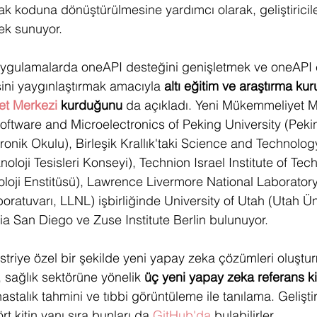
koduna dönüştürülmesine yardımcı olarak, geliştiriciler
ek sunuyor.
 uygulamalarda oneAPI desteğini genişletmek ve oneAPI 
sini yaygınlaştırmak amacıyla 
altı eğitim ve araştırma k
t Merkezi
 kurduğunu
 da açıkladı. Yeni Mükemmeliyet M
oftware and Microelectronics of Peking University (Pekin
ronik Okulu), Birleşik Krallık'taki Science and Technology
noloji Tesisleri Konseyi), Technion Israel Institute of Tec
noloji Enstitüsü), Lawrence Livermore National Laborato
ratuvarı, LLNL) işbirliğinde University of Utah (Utah Üni
nia San Diego ve Zuse Institute Berlin bulunuyor. 
üstriye özel bir şekilde yeni yapay zeka çözümleri oluştu
el, sağlık sektörüne yönelik 
üç yeni yapay zeka referans kit
stalık tahmini ve tıbbi görüntüleme ile tanılama. Gelişti
t kitin yanı sıra bunları da 
GitHub'da
 bulabilirler.