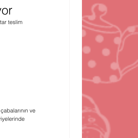
yor
n
Bilgisayar Oyunları
tar teslim 
 çabalarının ve 
iyelerinde 