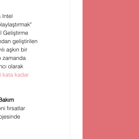
 Intel 
olaylaştırmak" 
l Geliştirme 
dan geliştirilen 
lı aşkın bir 
ın zamanda 
cı olarak 
3 kata kadar 
 Bakım
i fırsatlar 
ojesinde 