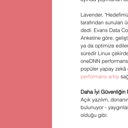
Lavender, "Hedefimiz,
tarafından sunulan ür
dedi. Evans Data Cor
Anketine göre, gelişti
ya da optimize edilen 
süredir Linux çekird
oneDNN performans 
popüler yapay zekâ ç
performans artışı
 sağ
Daha İyi Güvenliğin
Açık yazılım, donanım
bulunuyor - yaygınla
olduğu gibi.  