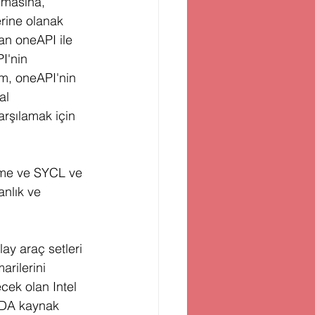
uşmasına, 
erine olanak 
an oneAPI ile 
I'nin 
m, oneAPI'nin 
al 
karşılamak için 
irme ve SYCL ve 
nlık ve 
lay araç setleri 
rilerini 
ek olan Intel 
DA kaynak 