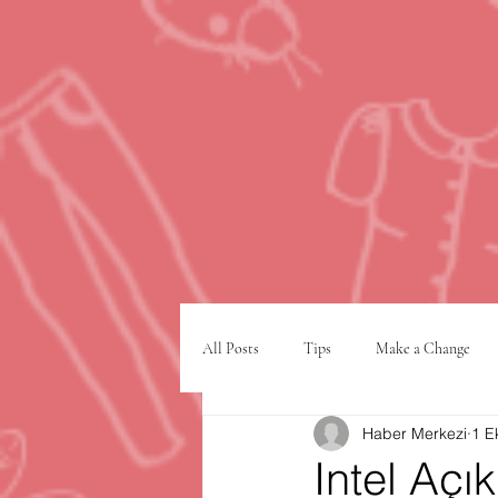
All Posts
Tips
Make a Change
Haber Merkezi
1 E
Google
VPN
şehir planlam
Intel Açı