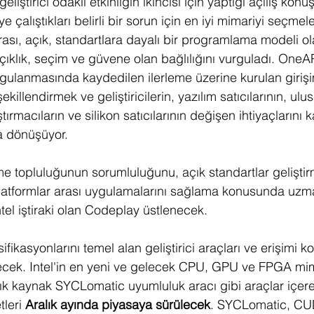
eliştirici odaklı etkinliğin ikincisi için yaptığı açılış kon
ye çalıştıkları belirli bir sorun için en iyi mimariyi seçmel
rası, açık, standartlara dayalı bir programlama modeli ol
açıklık, seçim ve güvene olan bağlılığını vurguladı. OneAP
ulanmasında kaydedilen ilerleme üzerine kurulan girişi
illendirmek ve geliştiricilerin, yazılım satıcılarının, ulus
tırmacıların ve silikon satıcılarının değişen ihtiyaçlarını 
a dönüşüyor.
rme topluluğunun sorumluluğunu, açık standartlar gelişt
latformlar arası uygulamalarını sağlama konusunda uzma
tel iştiraki olan Codeplay üstlenecek.
fikasyonlarını temel alan geliştirici araçları ve erişimi ko
k. Intel'in en yeni ve gelecek CPU, GPU ve FPGA mima
k kaynak SYCLomatic uyumluluk aracı gibi araçlar içerec
leri 
Aralık ayında piyasaya sürülecek
. SYCLomatic, CU