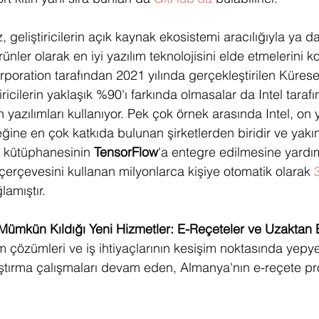
 geliştiricilerin açık kaynak ekosistemi aracılığıyla ya da
ünler olarak en iyi yazılım teknolojisini elde etmelerini k
poration tarafından 2021 yılında gerçekleştirilen Kürese
ricilerin yaklaşık %90'ı farkında olmasalar da Intel tarafın
yazılımları kullanıyor. Pek çok örnek arasında Intel, on yı
eğine en çok katkıda bulunan şirketlerden biridir ve yak
kütüphanesinin 
TensorFlow
'a entegre edilmesine yardım
erçevesini kullanan milyonlarca kişiye otomatik olarak 
lamıştır.
 Mümkün Kıldığı Yeni Hizmetler: E-Reçeteler ve Uzaktan
 çözümleri ve iş ihtiyaçlarının kesişim noktasında yepyen
ştırma çalışmaları devam eden, Almanya'nın e-reçete pr