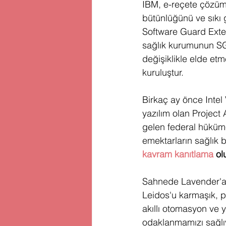
IBM, e-reçete çözüm
bütünlüğünü ve sıkı g
Software Guard Extens
sağlık kurumunun SGX
değişiklikle elde et
kuruluştur.
Birkaç ay önce Intel 
yazılım olan Project 
gelen federal hükümet
emektarların sağlık b
kavram kanıtlama
 ol
Sahnede Lavender'a 
Leidos'u karmaşık, p
akıllı otomasyon ve y
odaklanmamızı sağlıyo