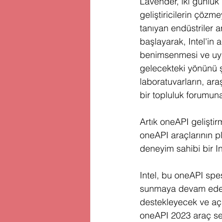
Lavender, iki günlük g
geliştiricilerin çözme
tanıyan endüstriler a
başlayarak, Intel'in 
benimsenmesi ve uyg
gelecekteki yönünü şek
laboratuvarların, araş
bir topluluk forumun
Artık oneAPI gelişti
oneAPI araçlarının p
deneyim sahibi bir In
Intel, bu oneAPI spesi
sunmaya devam edece
destekleyecek ve açı
oneAPI 2023 araç set