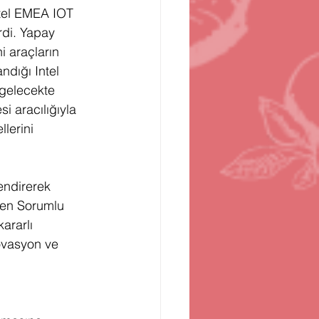
ntel EMEA IOT 
rdi. Yapay 
i araçların 
ndığı Intel 
 gelecekte 
i aracılığıyla 
lerini 
endirerek 
iden Sorumlu 
ararlı 
novasyon ve 