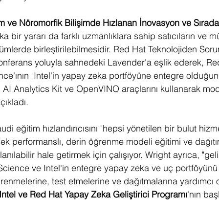
 ve Nöromorfik Bilişimde Hızlanan İnovasyon ve Sıradak
a bir yararı da farklı uzmanlıklara sahip satıcıların ve mü
mlerde birleştirilebilmesidir. Red Hat Teknolojiden Sor
onferans yoluyla sahnedeki Lavender'a eşlik ederek, Red
ce'ının "Intel'in yapay zeka portföyüne entegre olduğu
l'in AI Analytics Kit ve OpenVINO araçlarını kullanarak mode
çıkladı.
 eğitim hızlandırıcısını "hepsi yönetilen bir bulut hizme
sek performanslı, derin öğrenme modeli eğitimi ve dağıt
nılabilir hale getirmek için çalışıyor. Wright ayrıca, "geliş
cience ve Intel'in entegre yapay zeka ve uç portföyünü 
renmelerine, test etmelerine ve dağıtmalarına yardımcı o
Intel ve Red Hat Yapay Zeka Geliştirici Programı
'nın başl