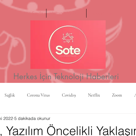
Ana Sayfa
Haftanın Videosu
Hakkımızda
Herkes İçin Teknoloji Haberleri
Sağlık
Corona Virus
Covid19
Netflix
Zoom
ki 2022
5 dakikada okunur
a
Yapay Zeka
Kripto Para
CBS
Projeksiyon
Rusy
k, Yazılım Öncelikli Yaklaş