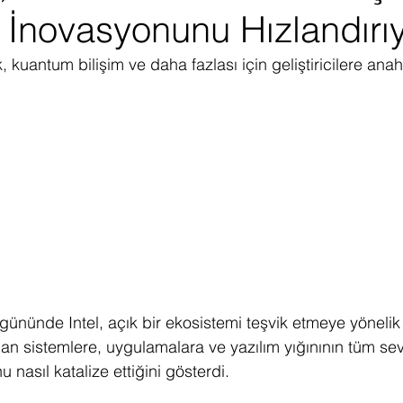
ci İnovasyonunu Hızlandırı
ediye Çekilişi
Fintech
Micro Focus
Çevre Koruma
Çi
 kuantum bilişim ve daha fazlası için geliştiricilere anah
erji
Pazar Araştırması
. gününde Intel, açık bir ekosistemi teşvik etmeye yönelik
ndan sistemlere, uygulamalara ve yazılım yığınının tüm sev
 nasıl katalize ettiğini gösterdi. 