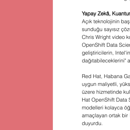
Yapay Zekâ, Kuantum
Açık teknolojinin başk
sunduğu sayısız çözü
Chris Wright video k
OpenShift Data Scien
geliştiricilerin, Inte
dağıtabileceklerini" a
Red Hat, Habana Gaudi
uygun maliyetli, yük
üzere hizmetinde kulla
Hat OpenShift Data S
modelleri kolayca öğ
amaçlayan ortak bir 
duyurdu.