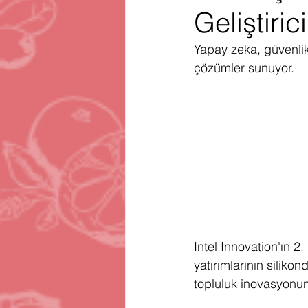
Geliştiri
Gartner
Firma Satınalma
H
Yapay zeka, güvenlik,
çözümler sunuyor.
Telegram
Avrupa Birliği
En
Intel Innovation'ın 2
yatırımlarının siliko
topluluk inovasyonunu