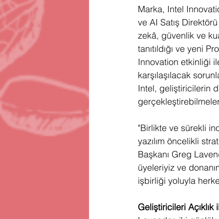
Marka, Intel Innovat
ve AI Satış Direktörü
zekâ, güvenlik ve kua
tanıtıldığı ve yeni P
Innovation etkinliği 
karşılaşılacak sorunl
Intel, geliştiriciler
gerçekleştirebilmele
"Birlikte ve sürekli
yazılım öncelikli stra
Başkanı Greg Lavender
üyeleriyiz ve donanım
işbirliği yoluyla herke
Geliştiricileri Açıklı