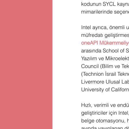
kodunun SYCL kaynak 
mimarilerinde seçen
Intel ayrıca, önemli
müfredatı geliştirme
oneAPI Mükemmeliye
arasında School of S
Yazılım ve Mikroelekt
Council (Bilim ve Tek
(Technion İsrail Tek
Livermore Ulusal Labo
University of Califor
Hızlı, verimli ve end
geliştiriciler için Int
belge otomasyonu, ha
ayında yayınlanan dör