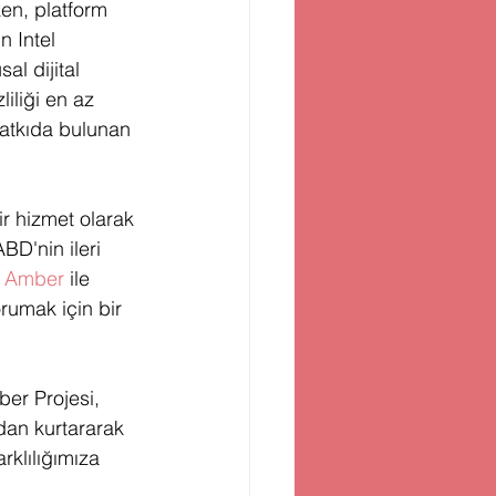
en, platform 
n Intel 
l dijital 
iliği en az 
katkıda bulunan 
ir hizmet olarak 
BD'nin ileri 
t Amber
 ile 
rumak için bir 
er Projesi, 
dan kurtararak 
rklılığımıza 