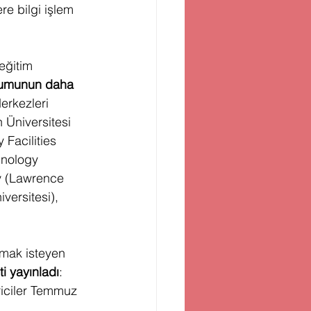
e bilgi işlem 
eğitim 
urumunun daha 
erkezleri 
 Üniversitesi 
 Facilities 
hnology 
ry (Lawrence 
versitesi), 
rmak isteyen 
i yayınladı
: 
riciler Temmuz 