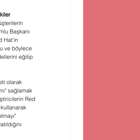
iler
şterilerin 
umlu Başkanı 
 Hat'in 
nu ve böylece 
llerini eğitip 
ti olarak 
ımı" sağlamak 
tiricilerin Red 
kullanarak 
lmayı" 
atıldığını 