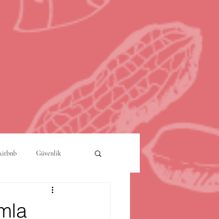
Airbnb
Güvenlik
a
Akıllı Şehirler
ımla