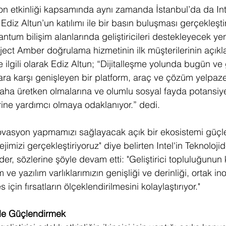
ion etkinliği kapsamında aynı zamanda İstanbul’da da I
 Ediz Altun’un katılımı ile bir basın buluşması gerçekleşti
ntum bilişim alanlarında geliştiricileri destekleyecek yen
roject Amber doğrulama hizmetinin ilk müşterilerinin açıkla
ile ilgili olarak Ediz Altun; “Dijitalleşme yolunda bugün ve
ara karşı genişleyen bir platform, araç ve çözüm yelpazes
in daha üretken olmalarına ve olumlu sosyal fayda potansiyel
rine yardımcı olmaya odaklanıyor.” dedi.
 inovasyon yapmamızı sağlayacak açık bir ekosistemi güçl
tejimizi gerçekleştiriyoruz" diye belirten Intel'in Teknoloj
, sözlerine şöyle devam etti: "Geliştirici topluluğunun k
 ve yazılım varlıklarımızın genişliği ve derinliği, ortak i
s için fırsatların ölçeklendirilmesini kolaylaştırıyor."
k ile Güçlendirmek