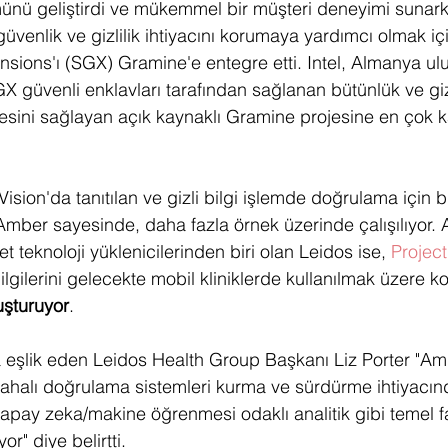
ünü geliştirdi ve mükemmel bir müşteri deneyimi sunark
üvenlik ve gizlilik ihtiyacını korumaya yardımcı olmak içi
ions'ı (SGX) Gramine'e entegre etti. Intel, Almanya ulusa
 güvenli enklavları tarafından sağlanan bütünlük ve gizl
mesini sağlayan açık kaynaklı Gramine projesine en çok 
Vision'da tanıtılan ve gizli bilgi işlemde doğrulama için b
Amber sayesinde, daha fazla örnek üzerinde çalışılıyor. A
 teknoloji yüklenicilerinden biri olan Leidos ise, 
Projec
ilgilerini gelecekte mobil kliniklerde kullanılmak üzere ko
uşturuyor
. 
eşlik eden Leidos Health Group Başkanı Liz Porter "Amb
ahalı doğrulama sistemleri kurma ve sürdürme ihtiyacın
apay zeka/makine öğrenmesi odaklı analitik gibi temel fa
r" diye belirtti.