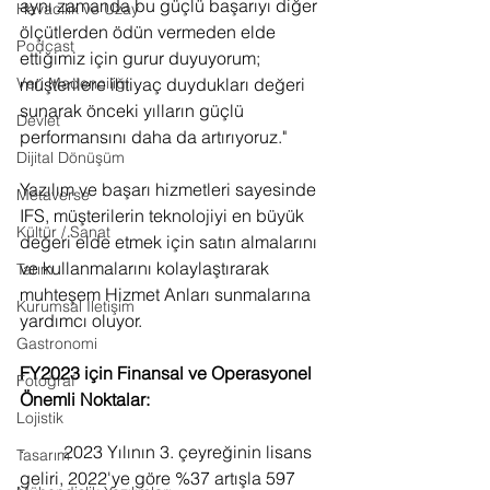
aynı zamanda bu güçlü başarıyı diğer 
Havacılık ve Uzay
ölçütlerden ödün vermeden elde 
Podcast
ettiğimiz için gurur duyuyorum; 
müşterilere ihtiyaç duydukları değeri 
Veri Madenciliği
sunarak önceki yılların güçlü 
Devlet
performansını daha da artırıyoruz." 
Dijital Dönüşüm
Yazılım ve başarı hizmetleri sayesinde 
Metaverse
IFS, müşterilerin teknolojiyi en büyük 
Kültür / Sanat
değeri elde etmek için satın almalarını 
ve kullanmalarını kolaylaştırarak 
Tarım
muhteşem Hizmet Anları sunmalarına 
Kurumsal İletişim
yardımcı oluyor.
Gastronomi
FY2023 için Finansal ve Operasyonel 
Fotoğraf
Önemli Noktalar:
Lojistik
·         2023 Yılının 3. çeyreğinin lisans 
Tasarım
geliri, 2022'ye göre %37 artışla 597 