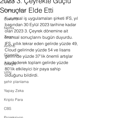
2023 3. Çeyrekte Güçlü
Sağlık
Sonuçlar Elde Etti
Corona Virus
Kurumsal iş uygulamaları şirketi IFS, yıl 
Covid19
başından 30 Eylül 2023 tarihine kadar 
Netflix
olan 2023 3. Çeyrek dönemine ait 
Zoom
finansal sonuçlarını bugün duyurdu. 
IFS, yıllık tekrar eden gelirde yüzde 49, 
Airbnb
Cloud gelirinde yüzde 54 ve lisans 
Güvenlik
gelirinde yüzde 37'lik önemli artışlar 
kaydederek toplam gelirde yüzde 
Google
80'lik etkileyici bir paya sahip 
VPN
olduğunu bildirdi.
şehir planlama
Yapay Zeka
Kripto Para
CBS
Projeksiyon