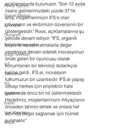
açıklamalarda bulunuyor: "Son 12 ayda 
Firma Yatırımı
lisans gelirlerimizdeki yüzde 37'lik 
Sosyal Medya
artış, müşterilerimizin IFS'e olan 
güveninin ve ekibimizin özverisinin bir 
E-Ticaret
göstergesidir." Roos, açıklamalarına şu 
Donanım
şekilde devam ediyor: "IFS, organik 
büyüme ve satın almalarla değer 
Sistem Entegratörü
yaratmaya devam ederek inovasyonun 
Çağrı Merkezi
önde gelen bir oyuncusu olarak 
IoT
konumlanan bir teknoloji tedarikçisi 
haline geldi. IFS.ai, inovasyon 
Telekom
tutkumuzun bir uzantısıdır. IFS.ai yapay 
5G
zekayı herkes için erişilebilir hale 
getirmede öncü bir rol üstlenmektedir. 
Seyahat
Hedefimiz, müşterilerimizin ihtiyaçlarını 
Kadın
önceden tahmin etmek ve onlara her 
Veri Yönetimi
adımda değer sağlamak için hizmet 
sunmaktır."
Müzik