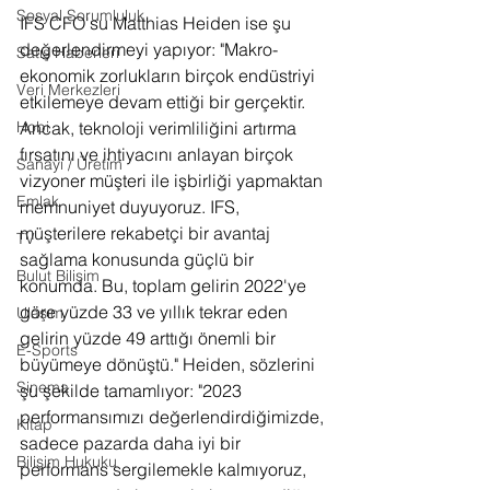
Sosyal Sorumluluk
IFS CFO'su Matthias Heiden ise şu 
değerlendirmeyi yapıyor: "Makro-
Satış Haberleri
ekonomik zorlukların birçok endüstriyi 
Veri Merkezleri
etkilemeye devam ettiği bir gerçektir. 
Ancak, teknoloji verimliliğini artırma 
Hobi
fırsatını ve ihtiyacını anlayan birçok 
Sanayi / Üretim
vizyoner müşteri ile işbirliği yapmaktan 
Emlak
memnuniyet duyuyoruz. IFS, 
müşterilere rekabetçi bir avantaj 
TV
sağlama konusunda güçlü bir 
Bulut Bilişim
konumda. Bu, toplam gelirin 2022'ye 
göre yüzde 33 ve yıllık tekrar eden 
Ulaşım
gelirin yüzde 49 arttığı önemli bir 
E-Sports
büyümeye dönüştü." Heiden, sözlerini 
Sinema
şu şekilde tamamlıyor: "2023 
performansımızı değerlendirdiğimizde, 
Kitap
sadece pazarda daha iyi bir 
Bilişim Hukuku
performans sergilemekle kalmıyoruz, 