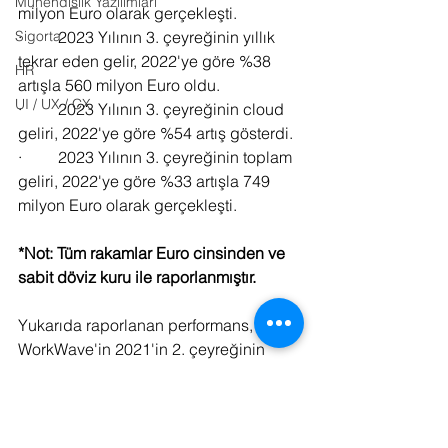
Mühendislik Yazılımları
milyon Euro olarak gerçekleşti.
·         2023 Yılının 3. çeyreğinin yıllık 
Sigorta
tekrar eden gelir, 2022'ye göre %38 
HR
artışla 560 milyon Euro oldu.
UI / UX / CX
·         2023 Yılının 3. çeyreğinin cloud 
geliri, 2022'ye göre %54 artış gösterdi.
·         2023 Yılının 3. çeyreğinin toplam 
geliri, 2022'ye göre %33 artışla 749 
milyon Euro olarak gerçekleşti.
*Not: Tüm rakamlar Euro cinsinden ve 
sabit döviz kuru ile raporlanmıştır. 
Yukarıda raporlanan performans, 
WorkWave'in 2021'in 2. çeyreğinin 
sonunda bağımsız bir işletme olarak 
kurulmasından bu yana, IFS Grubu'na 
katkısını hariç tutarak 
değerlendirilmektedir.  