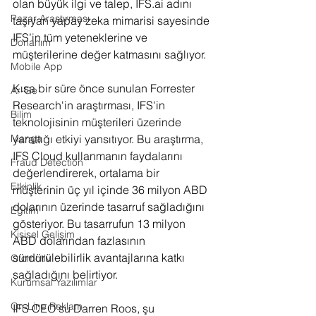
olan büyük ilgi ve talep, IFS.ai adını 
Pazar Araştırması
taşıyan yapay zeka mimarisi sayesinde 
IFS’in tüm yeteneklerine ve 
Donanım
müşterilerine değer katmasını sağlıyor. 
Mobile App
Kısa bir süre önce sunulan Forrester 
Ar-Ge
Research'in araştırması, IFS'in 
Bilim
teknolojisinin müşterileri üzerinde 
yarattığı etkiyi yansıtıyor. Bu araştırma, 
Manga
IFS Cloud kullanmanın faydalarını 
Fraud Detection
değerlendirerek, ortalama bir 
Etkinlik
müşterinin üç yıl içinde 36 milyon ABD 
dolarının üzerinde tasarruf sağladığını 
Eğitim
gösteriyor. Bu tasarrufun 13 milyon 
Kişisel Gelişim
ABD dolarından fazlasının 
sürdürülebilirlik avantajlarına katkı 
Otomotiv
sağladığını belirtiyor.
Kurumsal Yazılımlar
On-Line Reklam
IFS CEO'su Darren Roos, şu 