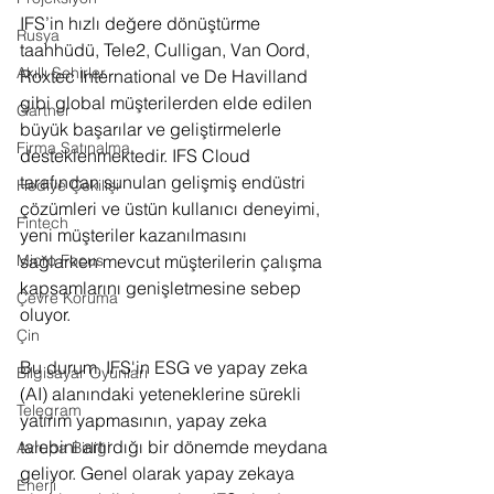
IFS’in hızlı değere dönüştürme 
Rusya
taahhüdü, Tele2, Culligan, Van Oord, 
Akıllı Şehirler
Roxtec International ve De Havilland 
gibi global müşterilerden elde edilen 
Gartner
büyük başarılar ve geliştirmelerle 
Firma Satınalma
desteklenmektedir. IFS Cloud 
tarafından sunulan gelişmiş endüstri 
Hediye Çekilişi
çözümleri ve üstün kullanıcı deneyimi, 
Fintech
yeni müşteriler kazanılmasını 
sağlarken mevcut müşterilerin çalışma 
Micro Focus
kapsamlarını genişletmesine sebep 
Çevre Koruma
oluyor. 
Çin
Bu durum, IFS'in ESG ve yapay zeka 
Bilgisayar Oyunları
(AI) alanındaki yeteneklerine sürekli 
Telegram
yatırım yapmasının, yapay zeka 
talebini artırdığı bir dönemde meydana 
Avrupa Birliği
geliyor. Genel olarak yapay zekaya 
Enerji