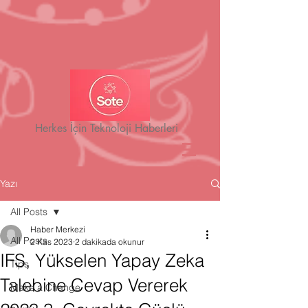
Herkes İçin Teknoloji Haberleri
Yazı
All Posts
Haber Merkezi
All Posts
2 Kas 2023
2 dakikada okunur
IFS, Yükselen Yapay Zeka
Tips
Talebine Cevap Vererek
Make a Change