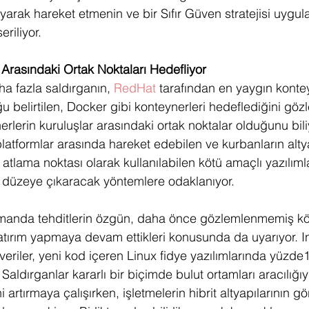
ayarak hareket etmenin ve bir Sıfır Güven stratejisi uygu
riliyor.
 Arasındaki Ortak Noktaları Hedefliyor
a fazla saldırganın, 
RedHat
 tarafından en yaygın kontey
 belirtilen, Docker gibi konteynerleri hedeflediğini gözl
erlerin kuruluşlar arasındaki ortak noktalar olduğunu bili
platformlar arasında hareket edebilen ve kurbanların alty
 atlama noktası olarak kullanılabilen kötü amaçlı yazılımla
ek düzeye çıkaracak yöntemlere odaklanıyor.
manda tehditlerin özgün, daha önce gözlemlenmemiş kö
yatırım yapmaya devam ettikleri konusunda da uyarıyor. I
eriler, yeni kod içeren Linux fidye yazılımlarında yüzde1
Saldırganlar kararlı bir biçimde bulut ortamları aracılığıy
ni artırmaya çalışırken, işletmelerin hibrit altyapılarının 