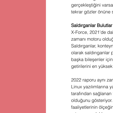
gerçekleştiğini vars
tekrar gözler önüne se
Saldırganlar Bulutlar
X-Force, 2021'de dah
zamanı motoru olduğu
Saldırganlar, konteyn
olarak saldırıganlar 
başka bileşenler için
getirilerini en yüks
2022 raporu aynı za
Linux yazılımlarına 
tarafından sağlanan v
olduğunu gösteriyor. 
faaliyetlerinin ölçeği