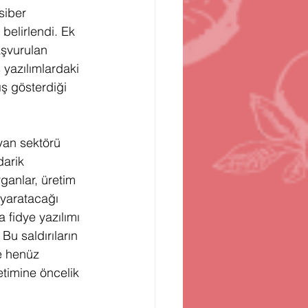
siber 
 belirlendi. Ek 
aşvurulan 
yazılımlardaki 
ş gösterdiği 
yan sektörü 
darik 
rganlar, üretim 
 yaratacağı 
fidye yazılımı 
Bu saldırıların 
e henüz 
timine öncelik 