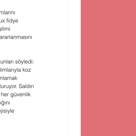
mlarını 
ux fidye 
limi 
ararlanmasını 
nları söyledi: 
ımlarıyla koz 
anlamak 
turuyor. Saldırı 
 her güvenlik 
ğını 
isiyle 