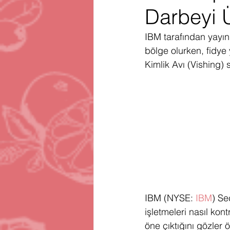
Darbeyi Ü
Gartner
Firma Satınalma
H
IBM tarafından yayın
bölge olurken, fidye 
Telegram
Avrupa Birliği
En
Kimlik Avı (Vishing) sa
IBM (NYSE: 
IBM
) Se
işletmeleri nasıl kont
öne çıktığını gözler