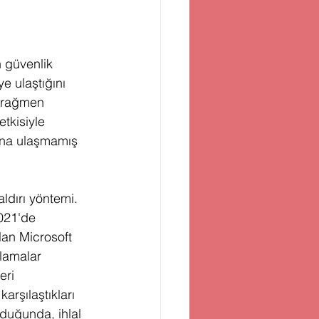
 güvenlik 
e ulaştığını 
a rağmen 
tkisiyle 
ına ulaşmamış 
ldırı yöntemi. 
021'de 
lan Microsoft 
lamalar 
eri 
arşılaştıkları 
duğunda, ihlal 