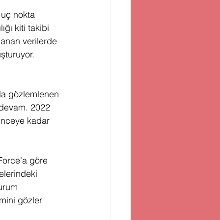
 uç nokta 
ğı kiti takibi 
lanan verilerde 
uşturuyor. 
zla gözlemlenen 
a devam. 2022 
rinceye kadar 
Force'a göre 
lerindeki 
durum 
mini gözler 