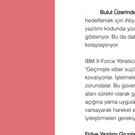
·         
Bulut Üzerinde 
hedeflemek için ihtiy
yazılımı kodunda yüz
gösteriyor. Bu da da
kolaylaştırıyor.
IBM X-Force Yönetici
"Geçmişte siber suçl
kovalıyorlar. İşletme
zorundalar. Bu güvenli
alanı sürekli olarak 
açığına yama uygulan
varsayarak hareket et
iyileştirmeleri gerekiy
Fidye Yazılımı Grupla