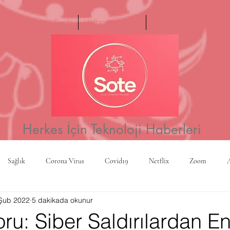
Ana Sayfa
Haftanın Videosu
Hakkımızda
Herkes İçin Teknoloji Haberleri
Sağlık
Corona Virus
Covid19
Netflix
Zoom
Şub 2022
5 dakikada okunur
a
Yapay Zeka
Kripto Para
CBS
Projeksiyon
Rusy
u: Siber Saldırılardan En