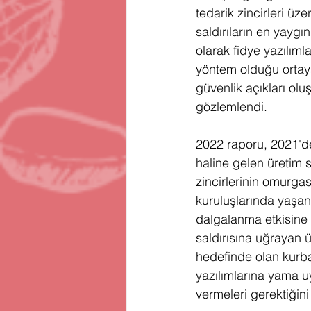
tedarik zincirleri üze
saldırıların en yaygın
olarak fidye yazılıml
yöntem olduğu ortaya
güvenlik açıkları ol
gözlemlendi.
2022 raporu, 2021'de 
haline gelen üretim se
zincirlerinin omurgası
kuruluşlarında yaşana
dalgalanma etkisine 
saldırısına uğrayan ü
hedefinde olan kurba
yazılımlarına yama u
vermeleri gerektiğini