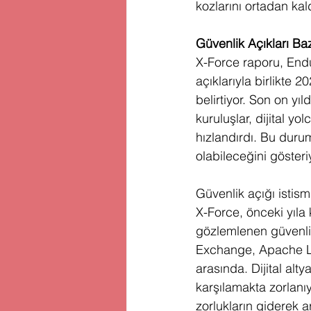
kozlarını ortadan kald
Güvenlik Açıkları Baz
X-Force raporu, Endü
açıklarıyla birlikte 
belirtiyor. Son on y
kuruluşlar, dijital y
hızlandırdı. Bu duru
olabileceğini gösteriy
Güvenlik açığı istis
X-Force, önceki yıla
gözlemlenen güvenlik
Exchange, Apache Lo
arasında. Dijital alt
karşılamakta zorlanıy
zorlukların giderek 