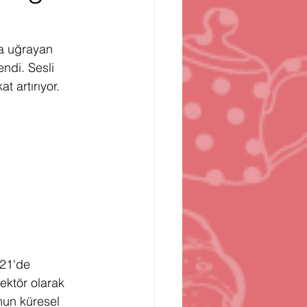
n
Bilgisayar Oyunları
ya uğrayan 
ndi. Sesli 
at artırıyor.
021'de 
sektör olarak 
un küresel 