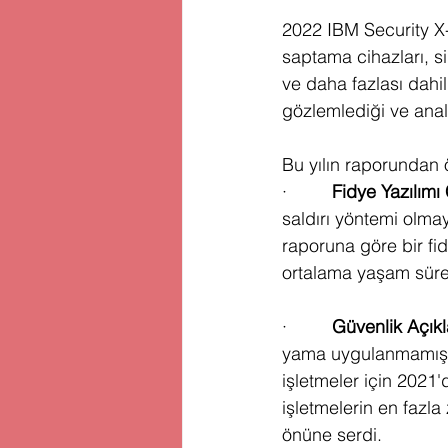
2022 IBM Security X-
saptama cihazları, sib
ve daha fazlası dahi
gözlemlediği ve analiz
Bu yılın raporundan 
·         
Fidye Yazılımı 
saldırı yöntemi olma
raporuna göre bir fid
ortalama yaşam süre
·         
Güvenlik Açıkl
yama uygulanmamış g
işletmeler için 2021'
işletmelerin en fazl
önüne serdi. 