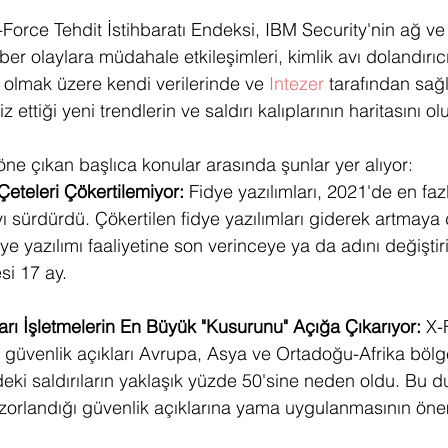
Force Tehdit İstihbaratı Endeksi, IBM Security'nin ağ ve
er olaylara müdahale etkileşimleri, kimlik avı dolandırıcılı
l olmak üzere kendi verilerinde ve 
Intezer
 tarafından sağ
 ettiği yeni trendlerin ve saldırı kalıplarının haritasını ol
öne çıkan başlıca konular arasında şunlar yer alıyor:
Çeteleri Çökertilemiyor:
Fidye yazılımları, 2021'de en fa
yı sürdürdü. Çökertilen fidye yazılımları giderek artmay
ye yazılımı faaliyetine son verinceye ya da adını değişti
si 17 ay.
arı İşletmelerin En Büyük "Kusurunu" Açığa Çıkarıyor: 
X-
üvenlik açıkları Avrupa, Asya ve Ortadoğu-Afrika bölge
deki saldırıların yaklaşık yüzde 50'sine neden oldu. Bu 
a zorlandığı güvenlik açıklarına yama uygulanmasının öne