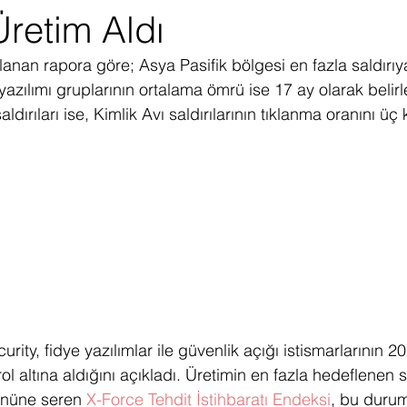
retim Aldı
ediye Çekilişi
Fintech
Micro Focus
Çevre Koruma
Çi
lanan rapora göre; Asya Pasifik bölgesi en fazla saldırı
yazılımı gruplarının ortalama ömrü ise 17 ay olarak belirle
erji
Pazar Araştırması
ldırıları ise, Kimlik Avı saldırılarının tıklanma oranını üç k
curity, fidye yazılımlar ile güvenlik açığı istismarlarının 2
rol altına aldığını açıkladı. Üretimin en fazla hedeflenen 
 önüne seren 
X-Force Tehdit İstihbaratı Endeksi
, bu durum