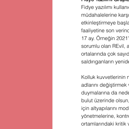
Fidye yazılımı kullan
müdahalelerine karşıl
etkinleştirmeye başla
faaliyetine son veri
17 ay. Örneğin 2021'
sorumlu olan REvil, 
ortalarında çok sayı
saldırıganların yenid
Kolluk kuvvetlerinin 
adlarını değiştirmek 
duymalarına da neden 
bulut üzerinde olsun,
için altyapılarını mo
yönetmelerine, kontro
ortamlarındaki kritik 