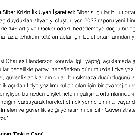
Siber Krizin İlk Uyarı İşaretleri:
 Siber suçlular bulut orta
aç duydukları altyapıyı oluşturuyor. 2022 raporu yeni Lin
de 146 artış ve Docker odaklı hedeflemeye doğru bir eği
ha fazla tehdidin kötü amaçlar için bulut ortamlarından y
si Charles Henderson konuyla ilgili yaptığı açıklamada şu
ular genellikle parayı hedeflerken günümüzde fidye yazıl
ler, güvenlik açıklarının onları bir çıkmaza düşürdüğünü 
k açıkları fidye yazılımı kullanıcıları için bir avantaj oluş
genişliyor, bu nedenle işletmelerin çalışma ortamlarındaki
dığını varsayarak hareket etmek yerine bir ihlal yaşandı
meleri ve güvenlik açığı yönetimini bir Sıfır Güven stratej
or." 
rının "Dokuz Canı" 