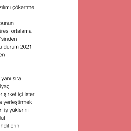
zılımı çökertme 
 
ubunun 
resi ortalama 
'sinden 
 Bu durum 2021 
en 
 yanı sıra 
iyaç 
irket içi ister 
a yerleştirmek 
 iş yüklerini 
ut 
hditlerin 