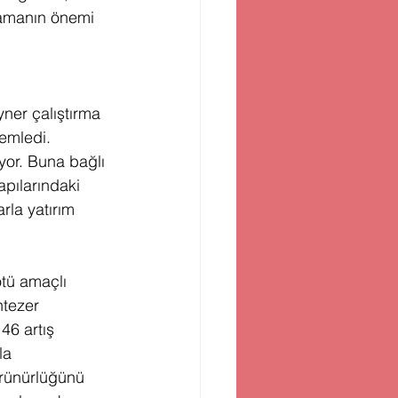
lamanın önemi 
ner çalıştırma 
emledi. 
yor. Buna bağlı 
apılarındaki 
rla yatırım 
tü amaçlı 
ntezer 
46 artış 
la 
görünürlüğünü 