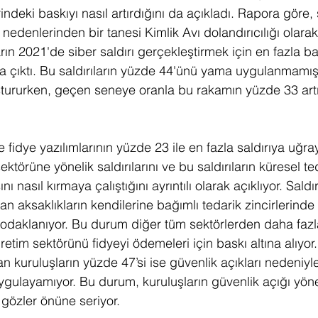
rindeki baskıyı nasıl artırdığını da açıkladı. Rapora göre, 
 nedenlerinden bir tanesi Kimlik Avı dolandırıcılığı olarak
arın 2021'de siber saldırı gerçekleştirmek için en fazla b
 çıktı. Bu saldırıların yüzde 44'ünü yama uygulanmamış 
uştururken, geçen seneye oranla bu rakamın yüzde 33 artı
fidye yazılımlarının yüzde 23 ile en fazla saldırıya uğra
ktörüne yönelik saldırılarını ve bu saldırıların küresel te
nı nasıl kırmaya çalıştığını ayrıntılı olarak açıklıyor. Saldı
n aksaklıkların kendilerine bağımlı tedarik zincirlerinde
odaklanıyor. Bu durum diğer tüm sektörlerden daha fazla 
retim sektörünü fidyeyi ödemeleri için baskı altına alıyor. 
n kuruluşların yüzde 47’si ise güvenlik açıkları nedeniyl
ygulayamıyor. Bu durum, kuruluşların güvenlik açığı yöne
 gözler önüne seriyor.