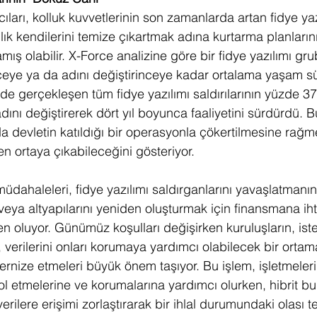
ıcıları, kolluk kuvvetlerinin son zamanlarda artan fidye ya
ık kendilerini temize çıkartmak adına kurtarma planlarını
mış olabilir. X-Force analizine göre bir fidye yazılımı gr
nceye ya da adını değiştirinceye kadar ortalama yaşam sü
de gerçekleşen tüm fidye yazılımı saldırılarının yüzde 37
adını değiştirerek dört yıl boyunca faaliyetini sürdürdü.
da devletin katıldığı bir operasyonla çökertilmesine rağm
en ortaya çıkabileceğini gösteriyor. 
müdahaleleri, fidye yazılımı saldırganlarını yavaşlatmanın
veya altyapılarını yeniden oluşturmak için finansmana iht
oluyor. Günümüz koşulları değişirken kuruluşların, ister ş
 verilerini onları korumaya yardımcı olabilecek bir ortam
dernize etmeleri büyük önem taşıyor. Bu işlem, işletmelerin
l etmelerine ve korumalarına yardımcı olurken, hibrit bul
verilere erişimi zorlaştırarak bir ihlal durumundaki olası te