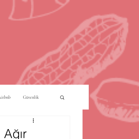
Airbnb
Güvenlik
a
Akıllı Şehirler
 Ağır