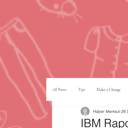
All Posts
Tips
Make a Change
Haber Merkezi
28 
Google
VPN
şehir planlam
IBM Rapor