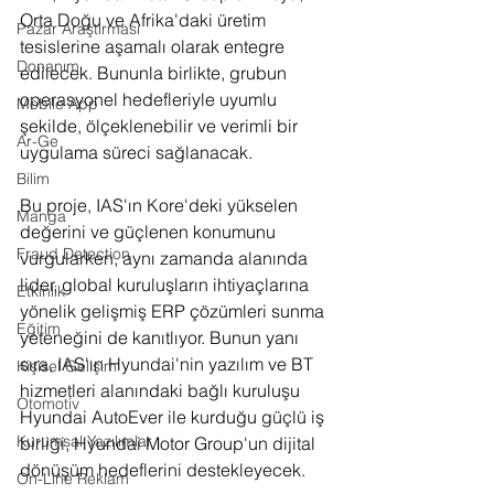
Orta Doğu ve Afrika'daki üretim 
Pazar Araştırması
tesislerine aşamalı olarak entegre 
Donanım
edilecek. Bununla birlikte, grubun 
operasyonel hedefleriyle uyumlu 
Mobile App
şekilde, ölçeklenebilir ve verimli bir 
Ar-Ge
uygulama süreci sağlanacak.
Bilim
Bu proje, IAS'ın Kore'deki yükselen 
Manga
değerini ve güçlenen konumunu 
Fraud Detection
vurgularken, aynı zamanda alanında 
lider, global kuruluşların ihtiyaçlarına 
Etkinlik
yönelik gelişmiş ERP çözümleri sunma 
Eğitim
yeteneğini de kanıtlıyor. Bunun yanı 
sıra, IAS'ın Hyundai'nin yazılım ve BT 
Kişisel Gelişim
hizmetleri alanındaki bağlı kuruluşu 
Otomotiv
Hyundai AutoEver ile kurduğu güçlü iş 
Kurumsal Yazılımlar
birliği, Hyundai Motor Group'un dijital 
dönüşüm hedeflerini destekleyecek.
On-Line Reklam