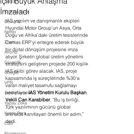
için Büyük Anlaşma
Sağlık
İmzaladı
Corona Virus
IAS yazılım ve danışmanlık ekipleri 
Covid19
Hyundai Motor Group’un Asya, Orta 
Netflix
Doğu ve Afrika’daki üretim tesislerinde 
Zoom
Canias ERP’yi entegre ederek büyük 
bir dijital dönüşüm projesine imza 
Airbnb
atıyor. Şirketin global üretim yönetimi 
Güvenlik
stratejisini geliştiren projede 200 kişilik 
IAS ekibi görev alacak. IAS, proje 
Google
kapsamında iş süreçlerinde %30’a 
VPN
varan maliyet tasarrufu sağlamayı 
hedefliyor. 
IAS Yönetim Kurulu Başkan 
şehir planlama
Vekili Can Karabiber
, “Bu iş birliği, 
Yapay Zeka
Türk yazılımının gücünü global 
Kripto Para
arenada kanıtlayan önemli bir adım,” 
dedi.
CBS
Projeksiyon