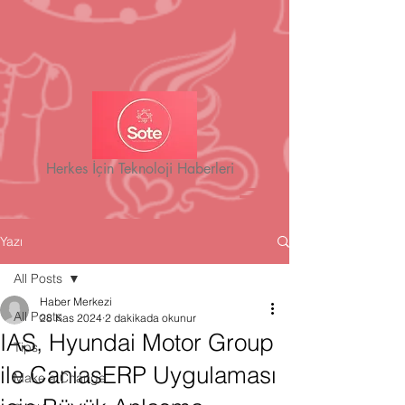
Herkes İçin Teknoloji Haberleri
Yazı
All Posts
Haber Merkezi
All Posts
28 Kas 2024
2 dakikada okunur
IAS, Hyundai Motor Group
Tips
ile CaniasERP Uygulaması
Make a Change