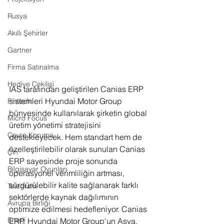
Rusya
Akıllı Şehirler
Gartner
Firma Satınalma
Hediye Çekilişi
IAS tarafından geliştirilen Canias ERP 
sistemleri Hyundai Motor Group 
Fintech
bünyesinde kullanılarak şirketin global 
Micro Focus
üretim yönetimi stratejisini 
Çevre Koruma
destekleyecek. Hem standart hem de 
özelleştirilebilir olarak sunulan Canias 
Çin
ERP sayesinde proje sonunda 
Bilgisayar Oyunları
operasyonel verimliliğin artması, 
sürdürülebilir kalite sağlanarak farklı 
Telegram
sektörlerde kaynak dağılımının 
Avrupa Birliği
optimize edilmesi hedefleniyor. Canias 
Enerji
ERP, Hyundai Motor Group'un Asya, 