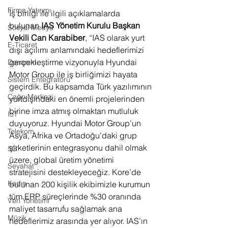
Firma Yatırımı
İş birliği ile ilgili açıklamalarda 
bulunan
 IAS Yönetim Kurulu Başkan 
Sosyal Medya
Vekili Can Karabiber
, “IAS olarak yurt 
E-Ticaret
dışı açılımı anlamındaki hedeflerimizi 
gerçekleştirme vizyonuyla Hyundai 
Donanım
Motor Group ile iş birliğimizi hayata 
Sistem Entegratörü
geçirdik. Bu kapsamda Türk yazılımının 
Çağrı Merkezi
yurtdışındaki en önemli projelerinden 
birine imza atmış olmaktan mutluluk 
IoT
duyuyoruz. Hyundai Motor Group’un 
Telekom
Asya, Afrika ve Ortadoğu’daki grup 
şirketlerinin entegrasyonu dahil olmak 
5G
üzere, global üretim yönetimi 
Seyahat
stratejisini destekleyeceğiz. Kore’de 
Kadın
bulunan 200 kişilik ekibimizle kurumun 
tüm ERP süreçlerinde %30 oranında 
Veri Yönetimi
maliyet tasarrufu sağlamak ana 
Müzik
hedeflerimiz arasında yer alıyor. IAS’ın 