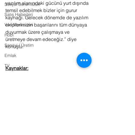
yazılım alanındaki gücünü yurt dışında 
Sosyal Sorumluluk
temsil edebilmek bizler için gurur 
Satış Haberleri
kaynağı. Gelecek dönemde de yazılım 
ekiplerimizin başarılarını tüm dünyaya 
Veri Merkezleri
duyurmak üzere çalışmaya ve 
Hobi
üretmeye devam edeceğiz.” diye 
Sanayi / Üretim
konuştu. 
Emlak
TV
Kaynaklar:
Basın Bülteni
Bulut Bilişim
Ulaşım
E-Sports
Sinema
Hyundai
ERP
Kitap
Kurumsal Yazılımlar
Bilişim Hukuku