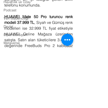
Havacılık ve Uzay
telefonu konumunda.
Podcast
HUAWEI Mate 50 Pro turuncu renk 
Veri Madenciliği
modeli 37.999 TL
, Siyah ve Gümüş renk 
Devlet
modelleri ise 32.999 TL fiyat etiketiyle 
HUAWEI Online Mağaza üzerinden 
Dijital Dönüşüm
satışta. Satın alan tüketicilere 3.499 TL 
Metaverse
değerinde FreeBuds Pro 2 kablosuz 
Kültür / Sanat
bluetooth kulaklık hediye ediliyor. 
Mate50 Pro satın alırken kullanıcılar 
Tarım
isterlerse Gümüş, Altın veya Elmas 
Kurumsal İletişim
paketlerinden birini seçebilirler. 
https://consumer.HUAWEI.com/tr/phone
Gastronomi
s/mate50-pro/buy/
Fotoğraf
Lojistik
Kaynaklar:
Tasarım
1. Basın Bülteni