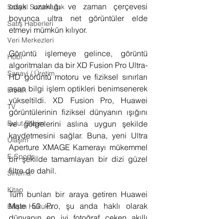
odak uzaklığı ve zaman çerçevesi 
Sosyal Sorumluluk
boyunca ultra net görüntüler elde 
Satış Haberleri
etmeyi mümkün kılıyor.
Veri Merkezleri
Görüntü işlemeye gelince, görüntü 
Hobi
algoritmaları da bir XD Fusion Pro Ultra-
Sanayi / Üretim
HD görüntü motoru ve fiziksel sınırları 
aşan bilgi işlem optikleri benimsenerek 
Emlak
yükseltildi. XD Fusion Pro, Huawei 
TV
görüntülerinin fiziksel dünyanın ışığını 
Bulut Bilişim
ve gölgelerini aslına uygun şekilde 
kaydetmesini sağlar. Buna, yeni Ultra 
Ulaşım
Aperture XMAGE Kamerayı mükemmel 
E-Sports
bir şekilde tamamlayan bir dizi güzel 
filtre de dahil.
Sinema
Kitap
Tüm bunları bir araya getiren Huawei 
Mate 50 Pro, şu anda haklı olarak 
Bilişim Hukuku
dünyanın en iyi fotoğraf çeken akıllı 