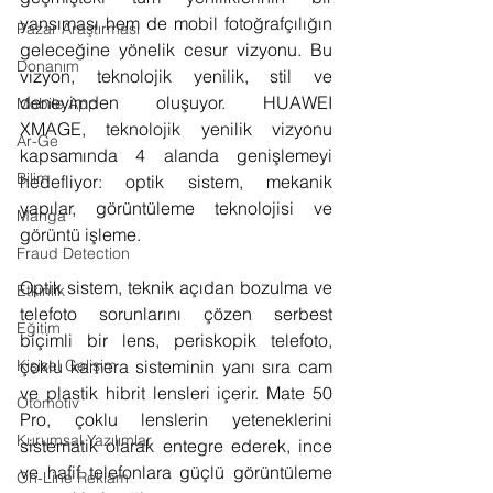
yansıması hem de mobil fotoğrafçılığın 
Pazar Araştırması
geleceğine yönelik cesur vizyonu. Bu 
Donanım
vizyon, teknolojik yenilik, stil ve 
deneyimden oluşuyor. HUAWEI 
Mobile App
XMAGE, teknolojik yenilik vizyonu 
Ar-Ge
kapsamında 4 alanda genişlemeyi 
Bilim
hedefliyor: optik sistem, mekanik 
yapılar, görüntüleme teknolojisi ve 
Manga
görüntü işleme.
Fraud Detection
Optik sistem, teknik açıdan bozulma ve 
Etkinlik
telefoto sorunlarını çözen serbest 
Eğitim
biçimli bir lens, periskopik telefoto, 
Kişisel Gelişim
çoklu kamera sisteminin yanı sıra cam 
ve plastik hibrit lensleri içerir. Mate 50 
Otomotiv
Pro, çoklu lenslerin yeteneklerini 
Kurumsal Yazılımlar
sistematik olarak entegre ederek, ince 
ve hafif telefonlara güçlü görüntüleme 
On-Line Reklam