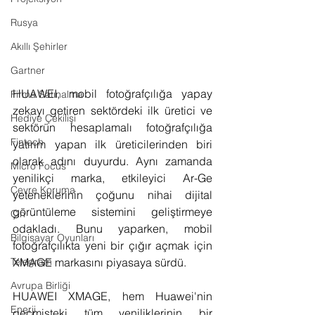
Rusya
Akıllı Şehirler
Gartner
HUAWEI, mobil fotoğrafçılığa yapay 
Firma Satınalma
zekayı getiren sektördeki ilk üretici ve 
Hediye Çekilişi
sektörün hesaplamalı fotoğrafçılığa 
Fintech
yatırım yapan ilk üreticilerinden biri 
olarak adını duyurdu. Aynı zamanda 
Micro Focus
yenilikçi marka, etkileyici Ar-Ge 
Çevre Koruma
yeteneklerinin çoğunu nihai dijital 
görüntüleme sistemini geliştirmeye 
Çin
odakladı. Bunu yaparken, mobil 
Bilgisayar Oyunları
fotoğrafçılıkta yeni bir çığır açmak için 
Telegram
XMAGE markasını piyasaya sürdü.
Avrupa Birliği
HUAWEI XMAGE, hem Huawei'nin 
Enerji
geçmişteki tüm yeniliklerinin bir 