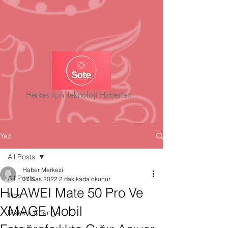
Herkes İçin Teknoloji Haberleri
Yazı
All Posts
Haber Merkezi
All Posts
17 Kas 2022
2 dakikada okunur
HUAWEI Mate 50 Pro Ve
Tips
XMAGE Mobil
Make a Change