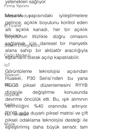
yetenekleri sağlıyor.
Firma Yatırımı
Mekanik yapısındaki iyileştirmelere 
Sosyal Medya
gelince, açıklık boyutunu kontrol eden 
E-Ticaret
altı açıklık kanadı, her bir açıklık 
Donanım
boyutunun titizlikle doğru olmasını 
sağlamak için dairesel bir manyetik 
Sistem Entegratörü
alana sahip bir aktüatör aracılığıyla 
Çağrı Merkezi
eşzamanlı olarak açılıp kapatılabilir.
IoT
Görüntüleme teknolojisi açısından 
Telekom
Huawei, P30 Serisi’nden bu yana 
5G
RGGB piksel düzenlemesini RYYB 
dizisiyle değiştirme konusunda 
Seyahat
devrime öncülük etti. Bu, ışık alımının 
Kadın
verimliliğini %40 oranında artırıyor. 
RYYB ışığa duyarlı piksel matrisi ve çift 
Veri Yönetimi
piksel odaklama teknolojisi desteği ile 
Müzik
eşleştirilmiş daha büyük sensör, tam 