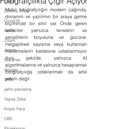
Fotoğrafçılıkta Çığır Açıyor
Sağlık
Mobil fotoğrafçılığın modern çağında, 
Corona Virus
donanım ve yazılımın bir araya gelme 
Covid19
biçiminde bir sihir var. Önde gelen 
üreticiler yalnızca lenslerin ve 
Netflix
sensörlerin boyutuna ve gücüne, 
Zoom
megapiksel sayısına veya kullanılan 
Airbnb
malzemelerin kalitesine odaklanmıyor. 
Aynı şekilde, yalnızca AI 
Güvenlik
algoritmalarına ve yalnızca hesaplamalı 
Google
fotoğrafçılığa odaklanmak da artık 
yeterli değil.
VPN
şehir planlama
Yapay Zeka
Kripto Para
CBS
Projeksiyon