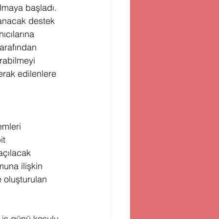
olmaya başladı. 
lanacak destek 
nıcılarına 
tarafından 
rabilmeyi 
erak edilenlere 
mleri 
it 
açılacak 
una ilişkin 
e oluşturulan 
 iş günü koşulu 