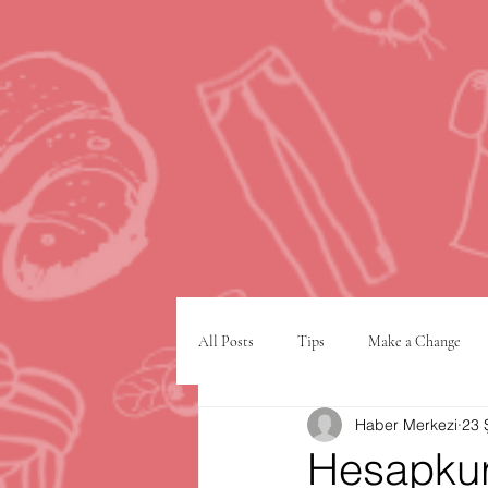
All Posts
Tips
Make a Change
Haber Merkezi
23 
Google
VPN
şehir planlam
Hesapkur