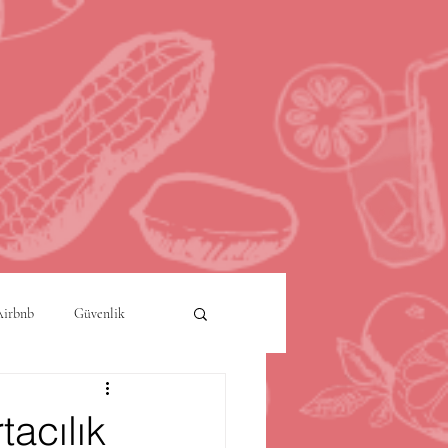
Airbnb
Güvenlik
a
Akıllı Şehirler
acılık