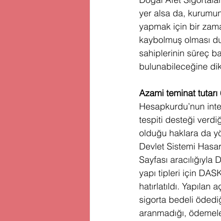
yer alsa da, kurumun 
yapmak için bir zama
kaybolmuş olması du
sahiplerinin süreç b
bulunabileceğine dikk
Azami teminat tutarı
Hesapkurdu’nun inter
tespiti desteği verdi
olduğu haklara da yö
Devlet Sistemi Hasar 
Sayfası aracılığıyla 
yapı tipleri için DA
hatırlatıldı. Yapılan
sigorta bedeli ödedi
aranmadığı, ödemeler