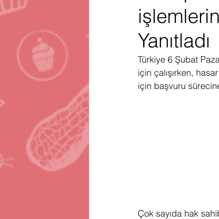
işlemlerin
Gartner
Firma Satınalma
H
Yanıtladı
Telegram
Avrupa Birliği
En
Türkiye 6 Şubat Paza
için çalışırken, has
için başvuru sürecine 
Çok sayıda hak sahib