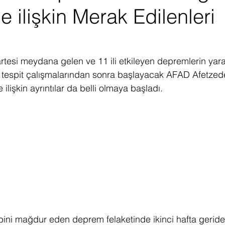
e ilişkin Merak Edilenleri
ediye Çekilişi
Fintech
Micro Focus
Çevre Koruma
Çi
erji
Pazar Araştırması
rtesi meydana gelen ve 11 ili etkileyen depremlerin yara
ar tespit çalışmalarından sonra başlayacak AFAD Afetzed
ilişkin ayrıntılar da belli olmaya başladı. 
ini mağdur eden deprem felaketinde ikinci hafta geride 