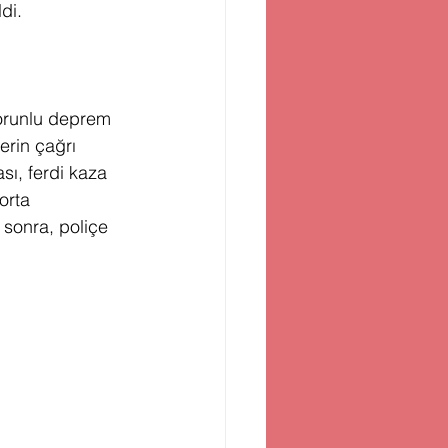
di. 
zorunlu deprem 
erin çağrı 
sı, ferdi kaza 
orta 
 sonra, poliçe 