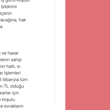
bildirimi 
içenin 
yacağına, hak 
a 
m ve hasar 
lerin sahip 
n hattı, e-
r İşlemleri 
 itibarıyla tüm 
in TL olduğu 
arlar için 
 koşulu 
e evrakların 