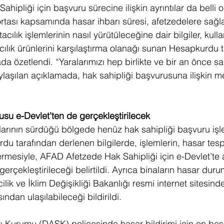
ipliği için başvuru sürecine ilişkin ayrıntılar da belli 
rtası kapsamında hasar ihbarı süresi, afetzedelere sağ
tacılık işlemlerinin nasıl yürütüleceğine dair bilgiler, kulla
cılık ürünlerini karşılaştırma olanağı sunan Hesapkurdu 
a özetlendi. “Yaralarımızı hep birlikte ve bir an önce sa
ylaşılan açıklamada, hak sahipliği başvurusuna ilişkin m
usu e-Devlet’ten de gerçekleştirilecek
larının sürdüğü bölgede henüz hak sahipliği başvuru işle
u tarafından derlenen bilgilerde, işlemlerin, hasar tesp
ermesiyle, AFAD Afetzede Hak Sahipliği için e-Devlet’te 
rçekleştirileceği belirtildi. Ayrıca binaların hasar durum
ilik ve İklim Değişikliği Bakanlığı resmi internet sitesind
ndan ulaşılabileceği bildirildi. 
rı Kurumu (DASK) poliçesinde hasar bildirimi için on beş