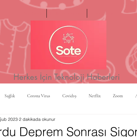
Ana Sayfa
Haftanın Videosu
Hakkımızda
Herkes İçin Teknoloji Haberleri
Sağlık
Corona Virus
Covid19
Netflix
Zoom
Şub 2023
2 dakikada okunur
a
Yapay Zeka
Kripto Para
CBS
Projeksiyon
Rusy
du Deprem Sonrası Sigort