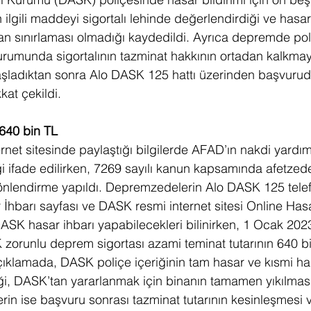
ilgili maddeyi sigortalı lehinde değerlendirdiği ve hasar 
n sınırlaması olmadığı kaydedildi. Ayrıca depremde pol
rumunda sigortalının tazminat hakkının ortadan kalkma
aşladıktan sonra Alo DASK 125 hattı üzerinden başvurud
at çekildi. 
 640 bin TL
net sitesinde paylaştığı bilgilerde AFAD’ın nakdi yardı
ği ifade edilirken, 7269 sayılı kanun kapsamında afetzede
nlendirme yapıldı. Depremzedelerin Alo DASK 125 telefo
İhbarı sayfası ve DASK resmi internet sitesi Online Hasa
DASK hasar ihbarı yapabilecekleri bilinirken, 1 Ocak 2023
SK zorunlu deprem sigortası azami teminat tutarının 640 b
 açıklamada, DASK poliçe içeriğinin tam hasar ve kısmi has
ği, DASK’tan yararlanmak için binanın tamamen yıkılması
in ise başvuru sonrası tazminat tutarının kesinleşmesi v