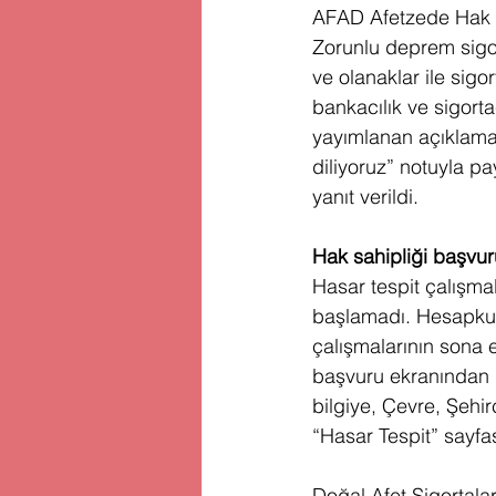
AFAD Afetzede Hak Sah
Zorunlu deprem sigo
ve olanaklar ile sigor
bankacılık ve sigorta
yayımlanan açıklamad
diliyoruz” notuyla pa
yanıt verildi.
Hak sahipliği başvur
Hasar tespit çalışma
başlamadı. Hesapkurd
çalışmalarının sona 
başvuru ekranından ge
bilgiye, Çevre, Şehirc
“Hasar Tespit” sayfası
Doğal Afet Sigortala