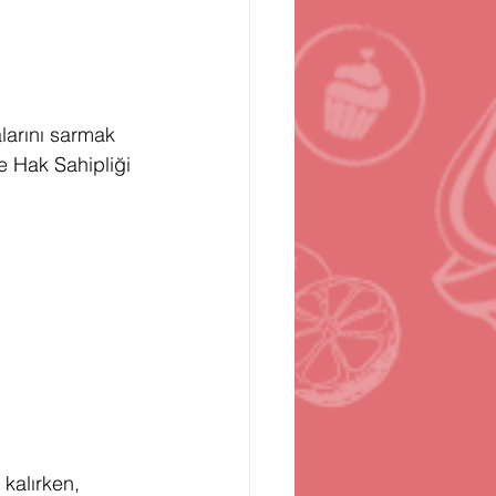
n
Bilgisayar Oyunları
larını sarmak 
e Hak Sahipliği 
kalırken, 