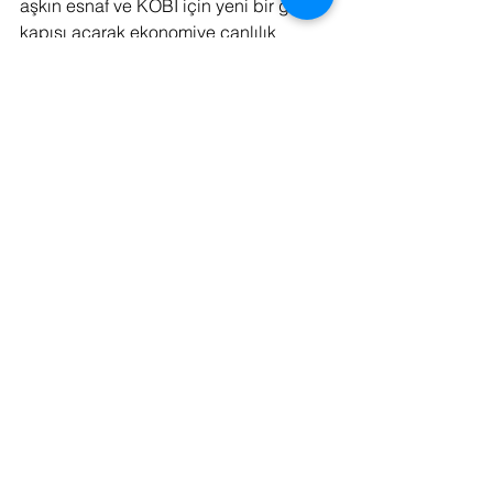
aşkın esnaf ve KOBİ için yeni bir gelir 
kapısı açarak ekonomiye canlılık 
katıyor. Bu dönemde Tekirdağ’dan 
Iğdır’a Türkiye’nin 81 ilindeki KOBİ’ler 
de satışların artırma fırsatı 
yakalayacak.”
14 Eylül’e kadar binlerce üründe özel 
indirimler
Hepsiburada, araştırmadan elde 
edilen bulguları bu yılki “Okula Dönüş” 
kampanyasına da yansıttı. 14 Eylül’e 
kadar sürecek kampanya kapsamında 
defterden kitaba, ayakkabıdan 
kıyafete, bilgisayardan tablete kadar 
binlerce ürün avantajlı fiyatlarla 
sunuluyor. Giyim markalarında yüzde 
70’e, ayakkabı ve çantalarda yüzde 
35’e varan indirimler uygulanırken, 