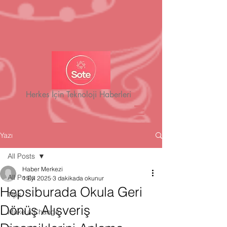
Herkes İçin Teknoloji Haberleri
Yazı
All Posts
Haber Merkezi
All Posts
1 Eyl 2025
3 dakikada okunur
Hepsiburada Okula Geri
Tips
Dönüş Alışveriş
Make a Change