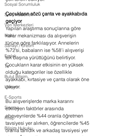
Sosyal Sorumluluk
Çocukların sözü çanta ve ayakkabıda 
Satış Haberleri
geçiyor
Veri Merkezleri
Yapılan araştırma sonuçlarına göre 
karar mekanizması da alışverişin 
Hobi
türüne göre farklılaşıyor. Annelerin 
Sanayi / Üretim
%72’si, babaların ise %58’i alışverişi 
Emlak
tek başına yürüttüğünü belirtiyor. 
Çocukların karar etkisinin en yüksek 
TV
olduğu kategoriler ise özellikle 
Bulut Bilişim
ayakkabı, kırtasiye ve çanta olarak öne 
çıkıyor.
Ulaşım
E-Sports
Bu alışverişlerde marka kararını 
Sinema
etkileyen faktörler arasında 
ebeveynlerde %44 oranla öğretmen 
Kitap
tavsiyesi yer alırken, öğrencilerde %45 
Bilişim Hukuku
oranla tanıdık ve arkadaş tavsiyesi yer 