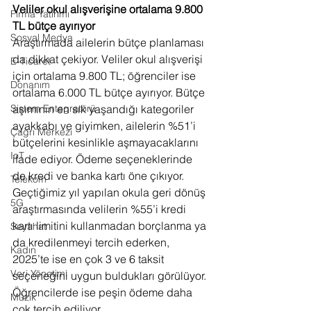
Veliler okul alışverişine ortalama 9.800 
Firma Yatırımı
TL bütçe ayırıyor
Sosyal Medya
Araştırmada ailelerin bütçe planlaması 
da dikkat çekiyor. Veliler okul alışverişi 
E-Ticaret
için ortalama 9.800 TL; öğrenciler ise 
Donanım
ortalama 6.000 TL bütçe ayırıyor. Bütçe 
aşımının en sık yaşandığı kategoriler 
Sistem Entegratörü
ayakkabı ve giyimken, ailelerin %51’i 
Çağrı Merkezi
bütçelerini kesinlikle aşmayacaklarını 
IoT
ifade ediyor. Ödeme seçeneklerinde 
de kredi ve banka kartı öne çıkıyor. 
Telekom
Geçtiğimiz yıl yapılan okula geri dönüş 
5G
araştırmasında velilerin %55’i kredi 
kartı limitini kullanmadan borçlanma ya 
Seyahat
da kredilenmeyi tercih ederken, 
Kadın
2025’te ise en çok 3 ve 6 taksit 
Veri Yönetimi
seçeneğini uygun buldukları görülüyor. 
Öğrencilerde ise peşin ödeme daha 
Müzik
çok tercih ediliyor.