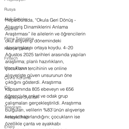
Rusya
Akıllı Şehirler
Hepsiburada, “Okula Geri Dönüş - 
Alışveriş Dinamiklerini Anlama 
Gartner
Araştırması” ile ailelerin ve öğrencilerin 
Firma Satınalma
okul alışverişi dönemindeki 
davranışlarını ortaya koydu. 4–20 
Hediye Çekilişi
Ağustos 2025 tarihleri arasında yapılan 
Fintech
araştırma; planlı hazırlıkların, 
çocukların tercihinin ve online 
Micro Focus
alışverişte güven unsurunun öne 
Çevre Koruma
çıktığını gösterdi.
Araştırma 
Çin
kapsamında 805 ebeveyn ve 656 
öğrenciyle anket ve odak grup 
Bilgisayar Oyunları
çalışmaları gerçekleştirildi. Araştırma 
Telegram
bulguları, velilerin %83’ünün alışverişe 
listeyle hazırlandığını; çocukların ise 
Avrupa Birliği
özellikle çanta ve ayakkabı 
Enerji