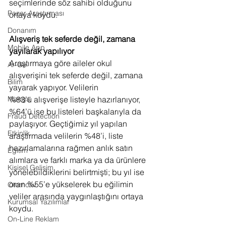
seçimlerinde söz sahibi olduğunu 
Pazar Araştırması
ortaya koydu.
Donanım
Alışveriş tek seferde değil, zamana 
Mobile App
yayılarak yapılıyor
Araştırmaya göre aileler okul 
Ar-Ge
alışverişini tek seferde değil, zamana 
Bilim
yayarak yapıyor. Velilerin 
%83’ü alışverişe listeyle hazırlanıyor, 
Manga
%64’ü ise bu listeleri başkalarıyla da 
Fraud Detection
paylaşıyor. Geçtiğimiz yıl yapılan 
Etkinlik
araştırmada velilerin %48’i, liste 
hazırlamalarına rağmen anlık satın 
Eğitim
alımlara ve farklı marka ya da ürünlere 
Kişisel Gelişim
yönelebildiklerini belirtmişti; bu yıl ise 
oran %55’e yükselerek bu eğilimin 
Otomotiv
veliler arasında yaygınlaştığını ortaya 
Kurumsal Yazılımlar
koydu.
On-Line Reklam