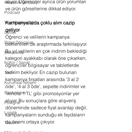
alıyor. Öğrenciler ayrıca ürün yorumları 
Havacılık ve Uzay
ve ürün görsellerine dikkat ediyor.
Podcast
Kampanyalarda çoklu alım cazip 
Veri Madenciliği
geliyor
Devlet
Öğrenci ve velilerin kampanya 
Dijital Dönüşüm
beklentileri de araştırmada farklılaşıyor. 
Bu yıl velilerin en çok indirim beklediği 
Metaverse
kategori ayakkabı olarak öne çıkarken; 
Kültür / Sanat
öğrenciler bilgisayar ve tabletlerde 
indirim bekliyor. En cazip bulunan 
Tarım
kampanya fırsatları arasında ‘3 al 2 
Kurumsal İletişim
öde’, ‘4 al 3 öde’, sepette indirimler ve 
Gastronomi
‘ikincisi 1 TL’ gibi promosyonlar yer 
alıyor. Bu sonuçlara göre alışveriş 
Fotoğraf
döneminde sadece fiyat avantajı değil, 
Lojistik
kampanyaların sunduğu ek faydaların 
da önemi ortaya çıkıyor.
Tasarım