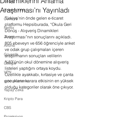
Dinamiklerini Anlama
Sağlık
Araştırması’nı Yayınladı
Corona Virus
Türkiye’nin önde gelen e-ticaret 
Covid19
platformu Hepsiburada, “Okula Geri 
Netflix
Dönüş - Alışveriş Dinamikleri 
Zoom
Araştırması”nın sonuçlarını açıkladı. 
805 ebeveyn ve 656 öğrenciyle anket 
Airbnb
ve odak grup çalışmaları içeren 
Güvenlik
araştırmanın sonuçları velilerin 
%83’ünün okul dönemine alışveriş 
Google
listeleri yaptığını ortaya koydu. 
VPN
Özellikle ayakkabı, kırtasiye ve çanta 
çocukların karara etkisinin en yüksek 
şehir planlama
olduğu kategoriler olarak öne çıkıyor.
Yapay Zeka
Kripto Para
CBS
Projeksiyon