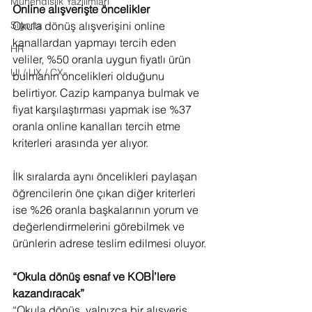
Mühendislik Yazılımları
Online alışverişte öncelikler
Okula dönüş alışverişini online 
Sigorta
kanallardan yapmayı tercih eden 
HR
veliler, %50 oranla uygun fiyatlı ürün 
UI / UX / CX
bulmanın öncelikleri olduğunu 
belirtiyor. Cazip kampanya bulmak ve 
fiyat karşılaştırması yapmak ise %37 
oranla online kanalları tercih etme 
kriterleri arasında yer alıyor.
İlk sıralarda aynı öncelikleri paylaşan 
öğrencilerin öne çıkan diğer kriterleri 
ise %26 oranla başkalarının yorum ve 
değerlendirmelerini görebilmek ve 
ürünlerin adrese teslim edilmesi oluyor.
“Okula dönüş esnaf ve KOBİ’lere 
kazandıracak”
“Okula dönüş, yalnızca bir alışveriş 