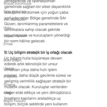
yerleştirecek ve operasyonları 
Sosyal Sorumluluk
genelinde sağlam bir siber dayanıklılık 
Satış Haberleri
duruşunu sürdürmek için yoğun çaba 
sarf edecekler. Bölge genelinde Sıfır 
Veri Merkezleri
Güven, tanımlanmış parametrelere ve 
Hobi
sertifikalara sahip olacak şekilde 
olgunlaşacak ve kuruluşların yöneldiği 
Sanayi / Üretim
bir norm hâline gelecek.
Emlak
3. Uç bilişim stratejik bir iş ortağı olacak
TV
Uç bilişim hızla büyümeye devam 
Bulut Bilişim
ederek artık teknolojik bir unsur 
Ulaşım
olmaktan çıkıp daha hızlı işlem 
süreleri, daha düşük gecikme süresi ve 
E-Sports
gelişmiş verimlilik sağlayan stratejik bir 
Sinema
müttefik olacak. Kuruluşlar verilerden 
değer elde ettikçe ve yeni dönüştürücü 
Kitap
fırsatların kapılarını araladıkça uç 
Bilişim Hukuku
bilişim, birçok sektörde yeni kullanım 