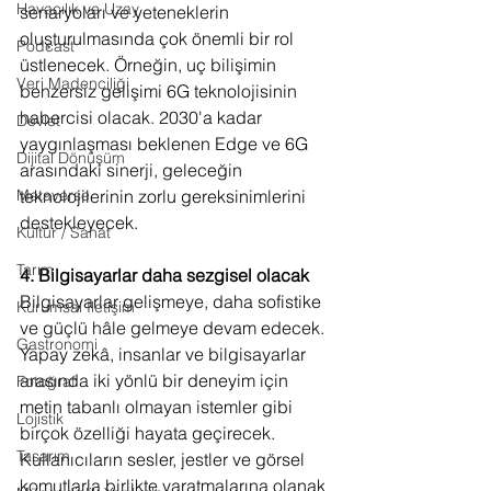
Havacılık ve Uzay
senaryoları ve yeteneklerin 
oluşturulmasında çok önemli bir rol 
Podcast
üstlenecek. Örneğin, uç bilişimin 
Veri Madenciliği
benzersiz gelişimi 6G teknolojisinin 
habercisi olacak. 2030'a kadar 
Devlet
yaygınlaşması beklenen Edge ve 6G 
Dijital Dönüşüm
arasındaki sinerji, geleceğin 
teknolojilerinin zorlu gereksinimlerini 
Metaverse
destekleyecek.
Kültür / Sanat
Tarım
4. Bilgisayarlar daha sezgisel olacak
Bilgisayarlar gelişmeye, daha sofistike 
Kurumsal İletişim
ve güçlü hâle gelmeye devam edecek. 
Gastronomi
Yapay zekâ, insanlar ve bilgisayarlar 
arasında iki yönlü bir deneyim için 
Fotoğraf
metin tabanlı olmayan istemler gibi 
Lojistik
birçok özelliği hayata geçirecek. 
Tasarım
Kullanıcıların sesler, jestler ve görsel 
komutlarla birlikte yaratmalarına olanak 