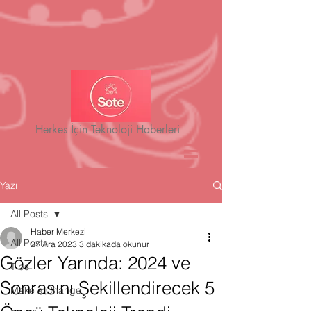
Herkes İçin Teknoloji Haberleri
Yazı
All Posts
Haber Merkezi
All Posts
27 Ara 2023
3 dakikada okunur
Gözler Yarında: 2024 ve
Tips
Sonrasını Şekillendirecek 5
Make a Change