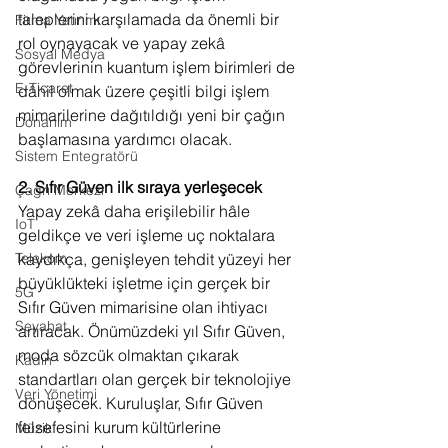
taleplerini karşılamada da önemli bir 
Firma Yatırımı
rol oynayacak ve yapay zekâ 
Sosyal Medya
görevlerinin kuantum işlem birimleri de 
E-Ticaret
dâhil olmak üzere çeşitli bilgi işlem 
mimarilerine dağıtıldığı yeni bir çağın 
Donanım
başlamasına yardımcı olacak.
Sistem Entegratörü
2. Sıfır Güven ilk sıraya yerleşecek
Çağrı Merkezi
Yapay zekâ daha erişilebilir hâle 
IoT
geldikçe ve veri işleme uç noktalara 
kaydıkça, genişleyen tehdit yüzeyi her 
Telekom
büyüklükteki işletme için gerçek bir 
5G
Sıfır Güven mimarisine olan ihtiyacı 
Seyahat
artıracak. Önümüzdeki yıl Sıfır Güven, 
moda sözcük olmaktan çıkarak 
Kadın
standartları olan gerçek bir teknolojiye 
Veri Yönetimi
dönüşecek. Kuruluşlar, Sıfır Güven 
felsefesini kurum kültürlerine 
Müzik