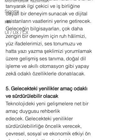
Mühendislik Yazılımları
tanıyarak ilgi çekici ve iş birliğine 
Sigorta
dayalı bir deneyim sunacak ve dijital 
asistanların vaatlerini yerine getirecek. 
HR
Geleceğin bilgisayarları, çok daha 
UI / UX / CX
zengin bir deneyim için ruh hâlimizi, 
yüz ifadelerimizi, ses tonumuzu ve 
hatta yazı yazma şeklimizi yorumlamak 
üzere gelişmiş ses tanıma, doğal dil 
işleme ve akıllı otomasyon gibi yapay 
zekâ odaklı özelliklerle donatılacak.
5. Gelecekteki yenilikler amaç odaklı 
ve sürdürülebilir olacak
Teknolojideki yeni gelişmelere net bir 
amaç duygusu rehberlik 
edecek. Gelecekteki yenilikler 
sürdürülebilirliğe öncelik verecek, 
çevresel, sosyal ve ekonomik etkiyi ön 