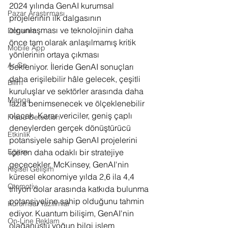
2024 yılında GenAI kurumsal 
Pazar Araştırması
projelerinin ilk dalgasının 
olgunlaşması ve teknolojinin daha 
Donanım
önce tam olarak anlaşılmamış kritik 
Mobile App
yönlerinin ortaya çıkması 
Ar-Ge
bekleniyor. İleride GenAI sonuçları 
daha erişilebilir hâle gelecek, çeşitli 
Bilim
kuruluşlar ve sektörler arasında daha 
Manga
fazla benimsenecek ve ölçeklenebilir 
olacak. Karar vericiler, geniş çaplı 
Fraud Detection
deneylerden gerçek dönüştürücü 
Etkinlik
potansiyele sahip GenAI projelerini 
içeren daha odaklı bir stratejiye 
Eğitim
geçecekler. McKinsey, GenAI'nin 
Kişisel Gelişim
küresel ekonomiye yılda 2,6 ila 4,4 
Otomotiv
trilyon dolar arasında katkıda bulunma 
potansiyeline sahip olduğunu tahmin 
Kurumsal Yazılımlar
ediyor. Kuantum bilişim, GenAI'nin 
On-Line Reklam
olağanüstü yoğun bilgi işlem 