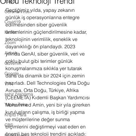
Öncü Teknoloji Trendi
Sağlık
Geçtiğimiz yılda, yapay zekanın 
Corona Virus
günlük iş operasyonlarına entegre 
Covid19
edilmesinden siber güvenlik 
önlemlerinin güçlendirilmesine kadar, 
Netflix
teknolojinin verimlilik, esneklik ve 
Zoom
dayanıklılığı ön plandaydı. 2023 
Airbnb
yılında GenAI, siber güvenlik, veri ve 
çoklu bulut gibi terimler günlük 
Güvenlik
konuşmalarımıza sıklıkla yer tutarak 
Google
daha da dinamik bir 2024 için zemin 
hazırladı. Dell Technologies Orta Doğu 
VPN
Avrupa, Orta Doğu, Türkiye, Afrika 
şehir planlama
(CEEMETA) Kıdemli Başkan Yardımcısı 
Yapay Zeka
Mohammed Amin, yeni bir yıla girerken 
kuruluşların çalışma, iş birliği yapma 
Kripto Para
ve müşterilerine değer sunma 
CBS
biçimlerini değiştirmeyi vaat eden en 
önemli beş teknoloji trendini açıkladı:
Projeksiyon