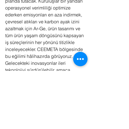
planda tutacak. Kuruluşlar bir yandan 
operasyonel verimliliği optimize 
ederken emisyonları en aza indirmek, 
çevresel atıkları ve karbon ayak izini 
azaltmak için Ar-Ge, ürün tasarımı ve 
tüm ürün yaşam döngüsünü kapsayan 
iş süreçlerinin her yönünü titizlikle 
inceleyecekler. CEEMETA bölgesinde 
bu eğilimi hâlihazırda görüyoruz. 
Gelecekteki inovasyonlar ileri 
teknolojiyi sürdürülebilir, amaca 
yönelik çözümlerle birleştirerek 
yaşama, çalışma ve birbirimizle 
etkileşim kurma şeklimizi yeniden 
şekillendirecek.
Özetle, 2024 yılı, benzersiz fırsatları, 
teknolojik mükemmelliği ve büyümeyi 
tetikleme potansiyeline sahip. Bu dijital 