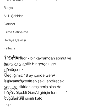
Rusya
Akıllı Şehirler
Gartner
Firma Satınalma
Hediye Çekilişi
Fintech
Micro Focus
1. GenAI
 teorik bir kavramdan somut ve 
kolay erişilebilir bir gerçekliğe 
Çevre Koruma
dönüşecek
Çin
Geçtiğimiz 18 ay içinde GenAI, 
dünyamızı yeniden şekillendirecek 
Bilgisayar Oyunları
yenilikçi fikirleri ateşlemiş olsa da 
Telegram
büyük ölçekli GenAI girişimlerinin fiilî 
Avrupa Birliği
uygulaması sınırlı kaldı.
Enerji