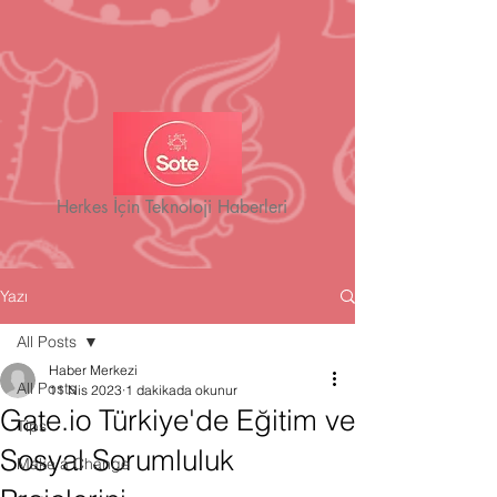
Herkes İçin Teknoloji Haberleri
Yazı
All Posts
Haber Merkezi
All Posts
11 Nis 2023
1 dakikada okunur
Gate.io Türkiye'de Eğitim ve
Tips
Sosyal Sorumluluk
Make a Change