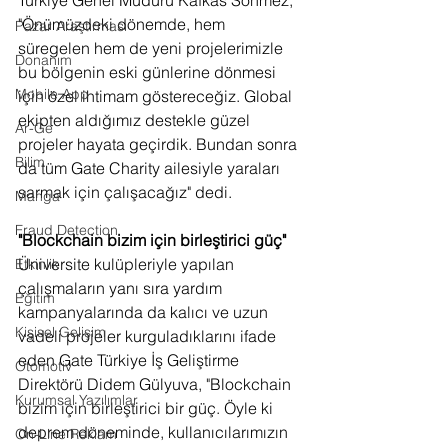
"Önümüzdeki dönemde, hem 
Pazar Araştırması
süregelen hem de yeni projelerimizle 
Donanım
bu bölgenin eski günlerine dönmesi 
Mobile App
için özel ihtimam göstereceğiz. Global 
ekipten aldığımız destekle güzel 
Ar-Ge
projeler hayata geçirdik. Bundan sonra 
Bilim
da tüm Gate Charity ailesiyle yaraları 
sarmak için çalışacağız" dedi.
Manga
Fraud Detection
"Blockchain bizim için birleştirici güç"
Üniversite kulüpleriyle yapılan 
Etkinlik
çalışmaların yanı sıra yardım 
Eğitim
kampanyalarında da kalıcı ve uzun 
Kişisel Gelişim
vadeli projeler kurguladıklarını ifade 
eden Gate Türkiye İş Geliştirme 
Otomotiv
Direktörü Didem Gülyuva, "Blockchain 
Kurumsal Yazılımlar
bizim için birleştirici bir güç. Öyle ki 
deprem döneminde, kullanıcılarımızın 
On-Line Reklam