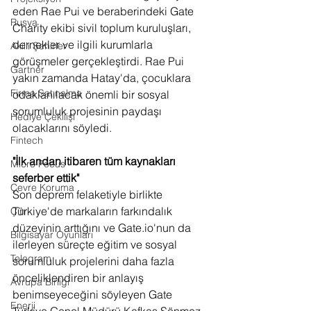
eden Rae Pui ve beraberindeki Gate 
Rusya
Charity ekibi sivil toplum kuruluşları, 
dernekler ve ilgili kurumlarla 
Akıllı Şehirler
görüşmeler gerçekleştirdi. Rae Pui 
Gartner
yakın zamanda Hatay'da, çocuklara 
Firma Satınalma
odaklanılacak önemli bir sosyal 
sorumluluk projesinin paydaşı 
Hediye Çekilişi
olacaklarını söyledi. 
Fintech
"İlk andan itibaren tüm kaynakları 
Micro Focus
seferber ettik"
Çevre Koruma
Son deprem felaketiyle birlikte 
Türkiye'de markaların farkındalık 
Çin
düzeyinin arttığını ve Gate.io'nun da 
Bilgisayar Oyunları
ilerleyen süreçte eğitim ve sosyal 
Telegram
sorumluluk projelerini daha fazla 
önceliklendiren bir anlayış 
Avrupa Birliği
benimseyeceğini söyleyen Gate 
Enerji
Türkiye Genel Müdürü Kafkas Sönmez, 