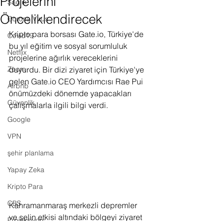
Projelerini
Sağlık
Önceliklendirecek
Corona Virus
Kripto para borsası Gate.io, Türkiye'de 
Covid19
bu yıl eğitim ve sosyal sorumluluk 
Netflix
projelerine ağırlık vereceklerini 
Zoom
duyurdu. Bir dizi ziyaret için Türkiye'ye 
gelen Gate.io CEO Yardımcısı Rae Pui 
Airbnb
önümüzdeki dönemde yapacakları 
Güvenlik
çalışmalarla ilgili bilgi verdi.
Google
VPN
şehir planlama
Yapay Zeka
Kripto Para
CBS
Kahramanmaraş merkezli depremler 
ve selin etkisi altındaki bölgeyi ziyaret 
Projeksiyon