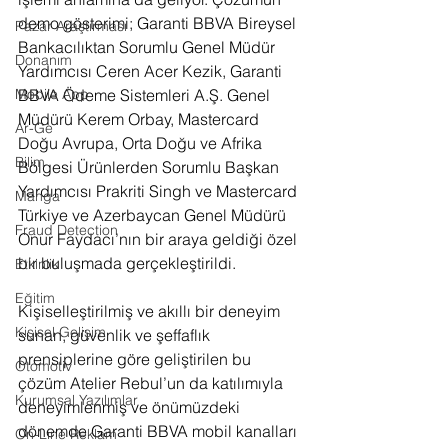
demo gösterimi; Garanti BBVA Bireysel 
Pazar Araştırması
Bankacılıktan Sorumlu Genel Müdür 
Donanım
Yardımcısı Ceren Acer Kezik, Garanti 
Mobile App
BBVA Ödeme Sistemleri A.Ş. Genel 
Müdürü Kerem Orbay, Mastercard 
Ar-Ge
Doğu Avrupa, Orta Doğu ve Afrika 
Bilim
Bölgesi Ürünlerden Sorumlu Başkan 
Yardımcısı Prakriti Singh ve Mastercard 
Manga
Türkiye ve Azerbaycan Genel Müdürü 
Fraud Detection
Onur Faydacı’nın bir araya geldiği özel 
bir buluşmada gerçekleştirildi. 
Etkinlik
Eğitim
Kişiselleştirilmiş ve akıllı bir deneyim 
Kişisel Gelişim
sunan, güvenlik ve şeffaflık 
prensiplerine göre geliştirilen bu 
Otomotiv
çözüm Atelier Rebul’un da katılımıyla 
Kurumsal Yazılımlar
deneyimlenmiş ve önümüzdeki 
dönemde Garanti BBVA mobil kanalları 
On-Line Reklam