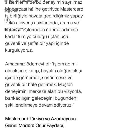
Mühendislik Yazılımları
sistemlerini de bu deneyimin ayrılmaz 
bir parçası hâline getiriyor. Mastercard 
Sigorta
iş birliğiyle hayata geçirdiğimiz yapay 
HR
zekâ alışveriş asistanında, arama ve 
karar süreçlerinden ödeme adımına 
UI / UX / CX
kadar tüm yolculuğu uçtan uca, 
güvenli ve şeffaf bir yapı içinde 
kurguluyoruz.
Amacımız ödemeyi bir 'işlem adımı' 
olmaktan çıkarıp, hayatın olağan akışı 
içinde görünmez, sürtünmesiz ve 
güvenli bir hale getirmek. Müşteri 
deneyimini merkeze alan bu vizyonla, 
bankacılığın geleceğini bugünden 
şekillendirmeye devam ediyoruz.”
Mastercard Türkiye ve Azerbaycan 
Genel Müdürü Onur Faydacı, 