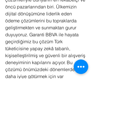
öncü pazarlarından biri. Ülkemizin 
dijital dönüşümüne liderlik eden 
ödeme çözümlerini bu topraklarda 
geliştirmekten ve sunmaktan gurur 
duyuyoruz. Garanti BBVA ile hayata 
geçirdiğimiz bu çözüm Türk 
tüketicisine yapay zekâ tabanlı, 
kişiselleştirilmiş ve güvenli bir alışveriş 
deneyiminin kapılarını açıyor. Bu 
çözümü önümüzdeki dönemlerde 
daha iyiye götürmek için var 
gücümüzle çalışacağız. Bu adımı, 
geçtiğimiz haftalarda açıkladığımız 
yapay zekâ insiyatifimizin ve Türkiye’yi 
yenilikçi ödeme teknolojileri için 
küresel bir merkez hâline getirme 
hedefimizin somut bir yansıması olarak 
görüyoruz.”