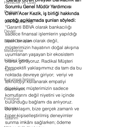
Havacılık ve Uzay
Sorumlu Genel Müdür Yardımcısı 
Podcast
Ceren Acer Kezik, iş birliği hakkında 
yaptığı açıklamada şunları söyledi:
Veri Madenciliği
“Garanti BBVA olarak bankacılığı 
Devlet
sadece finansal işlemlerin yapıldığı 
statik bir alan olarak değil, 
Dijital Dönüşüm
müşterimizin hayatının doğal akışına 
Metaverse
uyumlanan yaşayan bir ekosistem 
Kültür / Sanat
olarak görüyoruz. Radikal Müşteri 
Perspektifi yaklaşımımız da tam da bu 
Tarım
noktada devreye giriyor;  veriyi ve 
Kurumsal İletişim
teknolojiyi kullanarak empatiyi 
ölçekliyor, müşterimizin sadece 
Gastronomi
komutlarını değil niyetini ve içinde 
Fotoğraf
bulunduğu bağlamı da anlıyoruz.
Lojistik
Bu yaklaşım, bize gerçek zamanlı ve 
hiper-kişiselleştirilmiş deneyimler 
Tasarım
sunma imkânı sağlarken; ödeme 