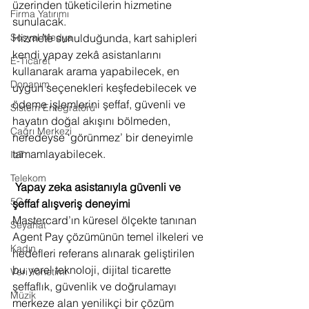
üzerinden tüketicilerin hizmetine 
Firma Yatırımı
sunulacak.  
Sosyal Medya
Hizmete sunulduğunda, kart sahipleri 
kendi yapay zekâ asistanlarını 
E-Ticaret
kullanarak arama yapabilecek, en 
Donanım
uygun seçenekleri keşfedebilecek ve 
ödeme işlemlerini şeffaf, güvenli ve 
Sistem Entegratörü
hayatın doğal akışını bölmeden, 
Çağrı Merkezi
neredeyse ‘görünmez’ bir deneyimle 
tamamlayabilecek.
IoT
Telekom
Yapay zeka asistanıyla güvenli ve 
5G
şeffaf alışveriş deneyimi
Mastercard’ın küresel ölçekte tanınan 
Seyahat
Agent Pay çözümünün temel ilkeleri ve 
Kadın
hedefleri referans alınarak geliştirilen 
bu yerel teknoloji, dijital ticarette 
Veri Yönetimi
şeffaflık, güvenlik ve doğrulamayı 
Müzik
merkeze alan yenilikçi bir çözüm 