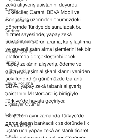
zekâ alışveriş asistanını duyurdu. 
Rusya
Tüketiciler, Garanti BBVA Mobil ve 
BonusFlaş üzerinden önümüzdeki 
Akıllı Şehirler
dönemde Türkiye’de sunulacak bu 
Gartner
hizmet sayesinde; yapay zekâ 
Firma Satınalma
asistanları ile ürün arama, karşılaştırma 
ve güvenli satın alma işlemlerini tek bir 
Hediye Çekilişi
platformda gerçekleştirebilecek.
Fintech
Yapay zekânın alışveriş, ödeme ve 
dijital etkileşim alışkanlıklarını yeniden 
Micro Focus
şekillendirdiği günümüzde Garanti 
Çevre Koruma
BBVA, yapay zekâ tabanlı alışveriş 
asistanını Mastercard iş birliğiyle 
Çin
Türkiye’de hayata geçiriyor. 
Bilgisayar Oyunları
Telegram
Bu çözüm aynı zamanda Türkiye’de 
gerçekleşen bankacılık sektöründe ilk 
Avrupa Birliği
uçtan uca yapay zekâ asistanlı ticaret 
Enerji
işlemi anlamına da geliyor. Çözümün 