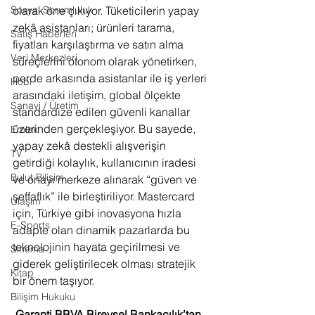
Sosyal Sorumluluk
olarak öne çıkıyor. Tüketicilerin yapay 
zekâ asistanları; ürünleri tarama, 
Satış Haberleri
fiyatları karşılaştırma ve satın alma 
Veri Merkezleri
süreçlerini otonom olarak yönetirken, 
perde arkasında asistanlar ile iş yerleri 
Hobi
arasındaki iletişim, global ölçekte 
Sanayi / Üretim
standardize edilen güvenli kanallar 
üzerinden gerçekleşiyor. Bu sayede, 
Emlak
yapay zekâ destekli alışverişin 
TV
getirdiği kolaylık, kullanıcının iradesi 
Bulut Bilişim
ve onayı merkeze alınarak “güven ve 
şeffaflık” ile birleştiriliyor. Mastercard 
Ulaşım
için, Türkiye gibi inovasyona hızla 
E-Sports
adapte olan dinamik pazarlarda bu 
teknolojinin hayata geçirilmesi ve 
Sinema
giderek geliştirilecek olması stratejik 
Kitap
bir önem taşıyor.
Bilişim Hukuku
Garanti BBVA Bireysel Bankacılık’tan 