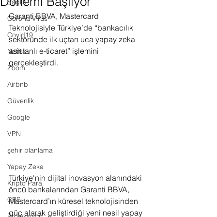
Dönemi Başlıyor
Sağlık
Garanti BBVA, Mastercard 
Corona Virus
Teknolojisiyle Türkiye’de “bankacılık 
Covid19
sektöründe ilk uçtan uca yapay zeka 
asistanlı e-ticaret” işlemini 
Netflix
gerçekleştirdi.
Zoom
Airbnb
Güvenlik
Google
VPN
şehir planlama
Yapay Zeka
Türkiye'nin dijital inovasyon alanındaki 
Kripto Para
öncü bankalarından Garanti BBVA, 
CBS
Mastercard’ın küresel teknolojisinden 
güç alarak geliştirdiği yeni nesil yapay 
Projeksiyon