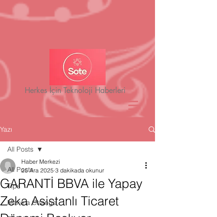
Herkes İçin Teknoloji Haberleri
Yazı
All Posts
Haber Merkezi
All Posts
25 Ara 2025
3 dakikada okunur
GARANTİ BBVA ile Yapay
Tips
Zeka Asistanlı Ticaret
Make a Change