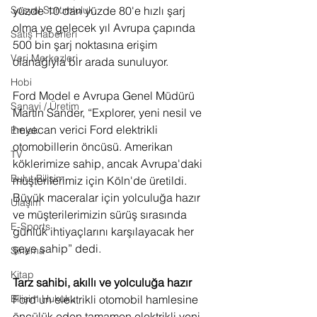
Sosyal Sorumluluk
yüzde 10'dan yüzde 80'e hızlı şarj 
olma ve gelecek yıl Avrupa çapında 
Satış Haberleri
500 bin şarj noktasına erişim 
Veri Merkezleri
olanağıyla bir arada sunuluyor.
Hobi
Ford Model e Avrupa Genel Müdürü 
Sanayi / Üretim
Martin Sander, “Explorer, yeni nesil ve 
heyecan verici Ford elektrikli 
Emlak
otomobillerin öncüsü. Amerikan 
TV
köklerimize sahip, ancak Avrupa'daki 
Bulut Bilişim
müşterilerimiz için Köln'de üretildi. 
Büyük maceralar için yolculuğa hazır 
Ulaşım
ve müşterilerimizin sürüş sırasında 
E-Sports
günlük ihtiyaçlarını karşılayacak her 
şeye sahip” dedi.
Sinema
Kitap
Tarz sahibi, akıllı ve yolculuğa hazır
Bilişim Hukuku
Ford'un elektrikli otomobil hamlesine 
öncülük eden tamamen elektrikli yeni 