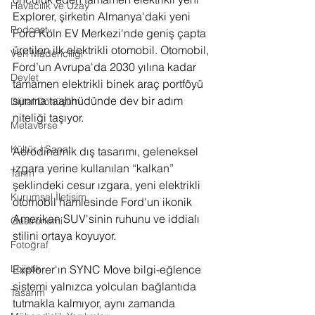
Havacılık ve Uzay
Explorer, şirketin Almanya'daki yeni 
Podcast
Ford Köln EV Merkezi'nde geniş çapta 
üretilen ilk elektrikli otomobil. Otomobil, 
Veri Madenciliği
Ford’un Avrupa'da 2030 yılına kadar 
Devlet
tamamen elektrikli binek araç portföyü 
sunma taahhüdünde dev bir adım 
Dijital Dönüşüm
niteliği taşıyor. 
Metaverse
Kültür / Sanat
Aerodinamik dış tasarımı, geleneksel 
ızgara yerine kullanılan “kalkan” 
Tarım
şeklindeki cesur ızgara, yeni elektrikli 
Kurumsal İletişim
otomobil hamlesinde Ford'un ikonik 
Amerikan SUV'sinin ruhunu ve iddialı 
Gastronomi
stilini ortaya koyuyor. 
Fotoğraf
Lojistik
Explorer'ın SYNC Move bilgi-eğlence 
sistemi yalnızca yolcuları bağlantıda 
Tasarım
tutmakla kalmıyor, aynı zamanda 