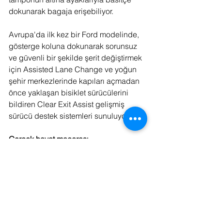
dokunarak bagaja erişebiliyor. 
Avrupa'da ilk kez bir Ford modelinde, 
gösterge koluna dokunarak sorunsuz 
ve güvenli bir şekilde şerit değiştirmek 
için Assisted Lane Change ve yoğun 
şehir merkezlerinde kapıları açmadan 
önce yaklaşan bisiklet sürücülerini 
bildiren Clear Exit Assist gelişmiş 
sürücü destek sistemleri sunuluyor.
Gerçek hayat macerası
Ford, tamamen elektrikli yeni 
Explorer'ın yeteneklerini sergilemek 
için, “Lexie Limitless” olarak da bilinen 
ve dünyanın her ülkesini ziyaret eden 
tarihteki en genç macera tutkunu Lexie 
Alford ile dünya çapında sürecek bir 