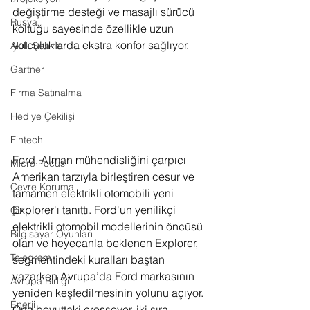
değiştirme desteği ve masajlı sürücü 
Rusya
koltuğu sayesinde özellikle uzun 
yolculuklarda ekstra konfor sağlıyor.
Akıllı Şehirler
Gartner
Firma Satınalma
Hediye Çekilişi
Fintech
Ford, Alman mühendisliğini çarpıcı 
Micro Focus
Amerikan tarzıyla birleştiren cesur ve 
Çevre Koruma
tamamen elektrikli otomobili yeni 
Explorer'ı tanıttı. Ford'un yenilikçi 
Çin
elektrikli otomobil modellerinin öncüsü 
Bilgisayar Oyunları
olan ve heyecanla beklenen Explorer, 
Telegram
segmentindeki kuralları baştan 
yazarken Avrupa’da Ford markasının 
Avrupa Birliği
yeniden keşfedilmesinin yolunu açıyor. 
Enerji
Orta boyuttaki crossover, iki sıra 