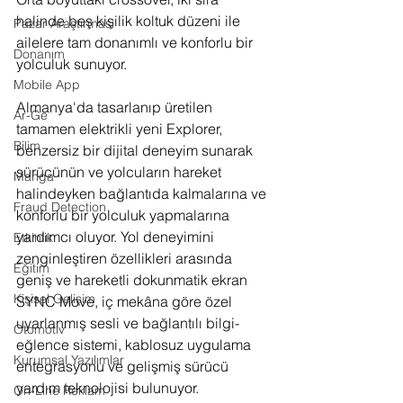
halinde beş kişilik koltuk düzeni ile 
Pazar Araştırması
ailelere tam donanımlı ve konforlu bir 
Donanım
yolculuk sunuyor. 
Mobile App
Almanya'da tasarlanıp üretilen 
Ar-Ge
tamamen elektrikli yeni Explorer, 
Bilim
benzersiz bir dijital deneyim sunarak 
sürücünün ve yolcuların hareket 
Manga
halindeyken bağlantıda kalmalarına ve 
Fraud Detection
konforlu bir yolculuk yapmalarına    
yardımcı oluyor. Yol deneyimini 
Etkinlik
zenginleştiren özellikleri arasında 
Eğitim
geniş ve hareketli dokunmatik ekran 
Kişisel Gelişim
SYNC Move, iç mekâna göre özel 
uyarlanmış sesli ve bağlantılı bilgi-
Otomotiv
eğlence sistemi, kablosuz uygulama 
Kurumsal Yazılımlar
entegrasyonu ve gelişmiş sürücü 
yardım teknolojisi bulunuyor.
On-Line Reklam