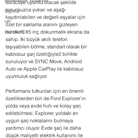
Mühendislik Yazılımları
sürücüye uyumlu olacak şekilde 
sorunsuzca yukarı ve aşağı 
Sigorta
kaydırılabilen ve değerli eşyalar için 
HR
özel bir saklama alanını gizleyen 
hareketli 15 inç dokunmatik ekrana da 
UI / UX / CX
sahip. İki büyük akıllı telefon 
taşıyabilen bölme, standart olarak bir 
kablosuz şarj özelliğiyle2 birlikte 
sunuluyor ve SYNC Move, Android 
Auto ve Apple CarPlay ile kablosuz 
uyumluluk sağlıyor.
Performans tutkunları için en önemli 
özelliklerden biri de Ford Explorer’ın 
yolda veya evde hızlı ve kolay şarj 
edilebilmesi. Explorer, yoldaki en 
uygun şarj noktalarını bulmaya 
yardımcı oluyor. Evde şarj ile daha 
düşük maliyetli elektrik kullanımı ile 