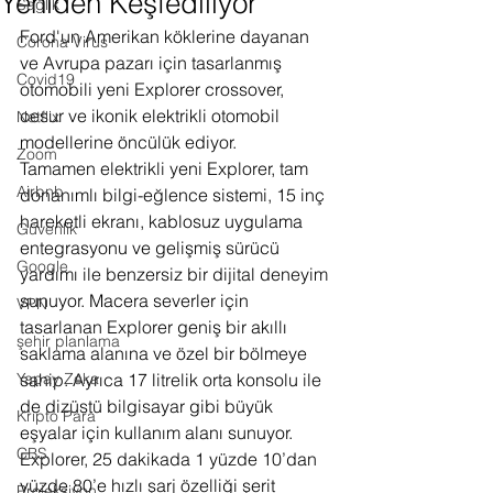
Yeniden Keşfediliyor
Sağlık
Ford'un Amerikan köklerine dayanan 
Corona Virus
ve Avrupa pazarı için tasarlanmış 
Covid19
otomobili yeni Explorer crossover, 
cesur ve ikonik elektrikli otomobil 
Netflix
modellerine öncülük ediyor.
Zoom
Tamamen elektrikli yeni Explorer, tam 
Airbnb
donanımlı bilgi-eğlence sistemi, 15 inç 
hareketli ekranı, kablosuz uygulama 
Güvenlik
entegrasyonu ve gelişmiş sürücü 
Google
yardımı ile benzersiz bir dijital deneyim 
sunuyor. Macera severler için 
VPN
tasarlanan Explorer geniş bir akıllı 
şehir planlama
saklama alanına ve özel bir bölmeye 
Yapay Zeka
sahip. Ayrıca 17 litrelik orta konsolu ile 
de dizüstü bilgisayar gibi büyük 
Kripto Para
eşyalar için kullanım alanı sunuyor. 
CBS
Explorer, 25 dakikada 1 yüzde 10’dan 
yüzde 80’e hızlı şarj özelliği şerit 
Projeksiyon