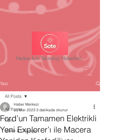
Herkes İçin Teknoloji Haberleri
Yazı
All Posts
Haber Merkezi
All Posts
23 Mar 2023
3 dakikada okunur
Ford’un Tamamen Elektrikli
Tips
Yeni Explorer’ı ile Macera
Make a Change