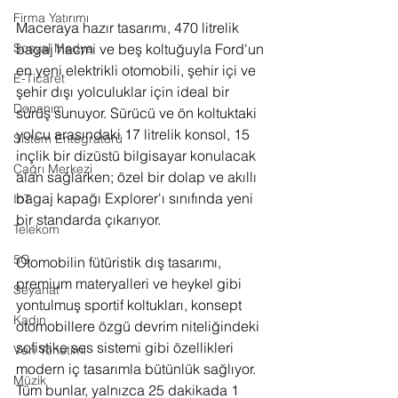
Firma Yatırımı
Maceraya hazır tasarımı, 470 litrelik 
Sosyal Medya
bagaj hacmi ve beş koltuğuyla Ford'un 
en yeni elektrikli otomobili, şehir içi ve 
E-Ticaret
şehir dışı yolculuklar için ideal bir 
Donanım
sürüş sunuyor. Sürücü ve ön koltuktaki 
yolcu arasındaki 17 litrelik konsol,
15 
Sistem Entegratörü
inçlik bir dizüstü bilgisayar
konulacak 
Çağrı Merkezi
alan
sağlarken; özel bir dolap ve akıllı 
bagaj kapağı Explorer'ı sınıfında yeni 
IoT
bir standarda çıkarıyor. 
Telekom
5G
Otomobilin fütüristik dış tasarımı, 
premium materyalleri ve heykel gibi 
Seyahat
yontulmuş sportif koltukları, konsept 
Kadın
otomobillere özgü devrim niteliğindeki 
sofistike ses sistemi gibi özellikleri 
Veri Yönetimi
modern iç tasarımla bütünlük sağlıyor. 
Müzik
Tüm bunlar, yalnızca 25 dakikada 1 