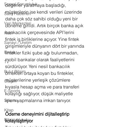
Sosyal Sorumluluk
değerler yaratmaya başladığı, 
müşterilerin ise kendi verileri üzerinde 
Satış Haberleri
daha çok söz sahibi olduğu yeni bir 
Veri Merkezleri
döneme girildi. Artık birçok banka açık 
bankacılık çerçevesinde API’lerini 
Hobi
fintek iş birliklerine açıyor. Yine fintek 
Sanayi / Üretim
girişimleriyle dünyanın dört bir yanında 
Emlak
fintekler fiziki şube ağı bulunmadan, 
mobil bankalar olarak faaliyetlerini 
TV
sürdürüyor. Yeni nesil bankacılık 
Bulut Bilişim
örnekleri ortaya koyan bu fintekler, 
müşterilerine yerleşik çözümlere 
Ulaşım
kıyasla hesap açma ve para transferi 
E-Sports
kolaylığı sağlıyor, düşük maliyetle 
işlem yapmalarına imkan tanıyor. 
Sinema
Kitap
Ödeme deneyimini dijitalleştirip 
Bilişim Hukuku
kolaylaştırıyor