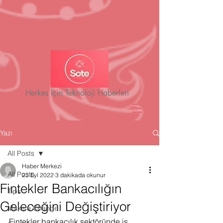
Herkes İçin Teknoloji Haberleri
Yazı
All Posts
Haber Merkezi
All Posts
23 Eyl 2022
3 dakikada okunur
Fintekler Bankacılığın
Tips
Geleceğini Değiştiriyor
Make a Change
Fintekler bankacılık sektöründe iş 