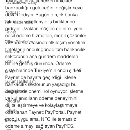
Teknoloji hızla ilerlerken fintekler 
Havacılık ve Uzay
bankacılığın geleceğini değiştirmeye 
Podcast
devam ediyor. Bugün birçok banka 
teknoloji şirketleriyle iş birliklerine 
Veri Madenciliği
gidiyor. Uzaktan müşteri edinimi, yeni 
Devlet
nesil ödeme hizmetleri, mobil çözümler 
Dijital Dönüşüm
ve kanallar arasında etkileşim yönetimi 
finteklerin öncülüğünde tüm bankacılık 
Metaverse
sektörünün ana gündem maddeleri 
Kültür / Sanat
haline gelmiş durumda. Ödeme 
sistemlerinde Türkiye’nin öncü şirketi 
Tarım
Paynet de hayata geçirdiği ilklerle 
Kurumsal İletişim
bankacılık sektörünün yaşadığı bu 
değişimde önemli rol oynuyor. İşletme 
Gastronomi
ve kullanıcıların ödeme deneyimini 
Fotoğraf
dijitalleştirmeye ve kolaylaştırmaya 
Lojistik
odaklanan Paynet; PayPortal, Paynet 
mobil uygulama, NFC ile temassız 
Tasarım
ödeme almayı sağlayan PayPOS, 