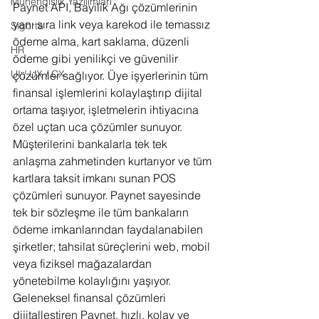
Mühendislik Yazılımları
Paynet API, Bayilik Ağı çözümlerinin 
yanı sıra link veya karekod ile temassız 
Sigorta
ödeme alma, kart saklama, düzenli 
HR
ödeme gibi yenilikçi ve güvenilir 
UI / UX / CX
çözümler sağlıyor. Üye işyerlerinin tüm 
finansal işlemlerini kolaylaştırıp dijital 
ortama taşıyor, işletmelerin ihtiyacına 
özel uçtan uca çözümler sunuyor. 
Müşterilerini bankalarla tek tek 
anlaşma zahmetinden kurtarıyor ve tüm 
kartlara taksit imkanı sunan POS 
çözümleri sunuyor. Paynet sayesinde 
tek bir sözleşme ile tüm bankaların 
ödeme imkanlarından faydalanabilen 
şirketler; tahsilat süreçlerini web, mobil 
veya fiziksel mağazalardan 
yönetebilme kolaylığını yaşıyor. 
Geleneksel finansal çözümleri 
dijitalleştiren Paynet, hızlı, kolay ve 