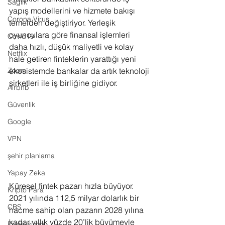
Sağlık
yapış modellerini ve hizmete bakışı 
Corona Virus
temelden değiştiriyor. Yerleşik 
oyunculara göre finansal işlemleri 
Covid19
daha hızlı, düşük maliyetli ve kolay 
Netflix
hale getiren finteklerin yarattığı yeni 
Zoom
ekosistemde bankalar da artık teknoloji 
şirketleri ile iş birliğine gidiyor.
Airbnb
Güvenlik
Google
VPN
şehir planlama
Yapay Zeka
Küresel fintek pazarı hızla büyüyor. 
Kripto Para
2021 yılında 112,5 milyar dolarlık bir 
CBS
hacme sahip olan pazarın 2028 yılına 
kadar yıllık yüzde 20’lik büyümeyle 
Projeksiyon