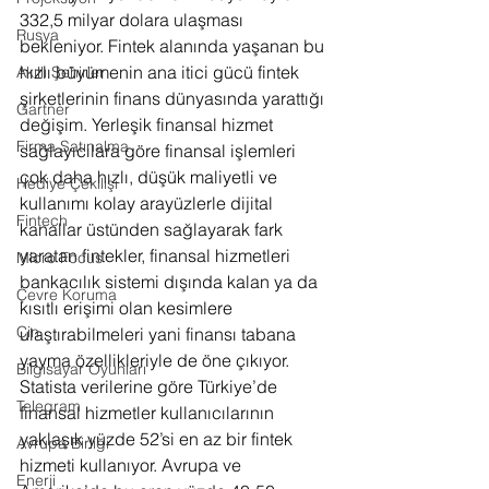
332,5 milyar dolara ulaşması 
Rusya
bekleniyor. Fintek alanında yaşanan bu 
hızlı büyümenin ana itici gücü fintek 
Akıllı Şehirler
şirketlerinin finans dünyasında yarattığı 
Gartner
değişim. Yerleşik finansal hizmet 
Firma Satınalma
sağlayıcılara göre finansal işlemleri 
çok daha hızlı, düşük maliyetli ve 
Hediye Çekilişi
kullanımı kolay arayüzlerle dijital 
Fintech
kanallar üstünden sağlayarak fark 
yaratan fintekler, finansal hizmetleri 
Micro Focus
bankacılık sistemi dışında kalan ya da 
Çevre Koruma
kısıtlı erişimi olan kesimlere 
Çin
ulaştırabilmeleri yani finansı tabana 
yayma özellikleriyle de öne çıkıyor. 
Bilgisayar Oyunları
Statista verilerine göre Türkiye’de 
Telegram
finansal hizmetler kullanıcılarının 
yaklaşık yüzde 52’si en az bir fintek 
Avrupa Birliği
hizmeti kullanıyor. Avrupa ve 
Enerji