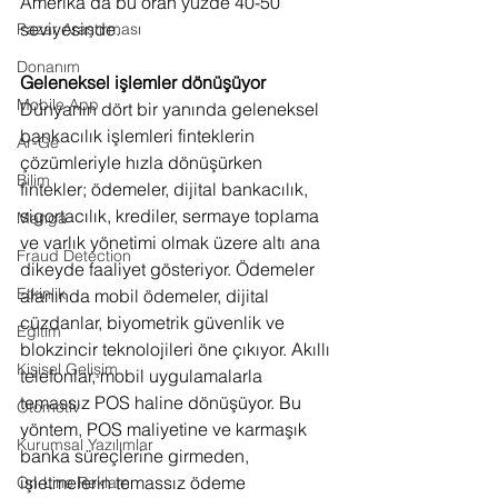
Amerika’da bu oran yüzde 40-50 
seviyesinde. 
Pazar Araştırması
Donanım
Geleneksel işlemler dönüşüyor
Mobile App
Dünyanın dört bir yanında geleneksel 
bankacılık işlemleri finteklerin 
Ar-Ge
çözümleriyle hızla dönüşürken 
Bilim
fintekler; ödemeler, dijital bankacılık, 
sigortacılık, krediler, sermaye toplama 
Manga
ve varlık yönetimi olmak üzere altı ana 
Fraud Detection
dikeyde faaliyet gösteriyor. Ödemeler 
Etkinlik
alanında mobil ödemeler, dijital 
cüzdanlar, biyometrik güvenlik ve 
Eğitim
blokzincir teknolojileri öne çıkıyor. 
Akıllı 
Kişisel Gelişim
telefonlar, mobil uygulamalarla 
temassız POS haline dönüşüyor. Bu 
Otomotiv
yöntem, POS maliyetine ve karmaşık 
Kurumsal Yazılımlar
banka süreçlerine girmeden, 
işletmelerin temassız ödeme 
On-Line Reklam