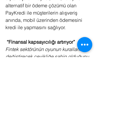
alternatif bir ödeme çözümü olan 
PayKredi ile müşterilerin alışveriş 
anında, mobil üzerinden ödemesini 
kredi ile yapmasını sağlıyor.  
 “Finansal kapsayıcılığı artırıyor”
Fintek sektörünün oyunun kurallarını 
değiştirecek çevikliğe sahip olduğunu 
belirten Paynet Genel Müdürü Onur 
Ertürk, “Hızla yayılan dijital teknolojiler, 
finansal ürün ve hizmetlerin 
maliyetlerini düşürürken daha geniş 
kitlelerin ekonomik enstrümanlara 
ulaşımını kolaylaştırıyor, finansal 
kapsayıcılığı artırıyor. Önümüzdeki 
süreçte hızla artmaya devam eden 
dijitalleşme ve teknolojik gelişmeler 
finansal teknoloji sektörünün 