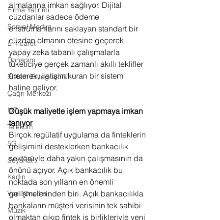
almalarına imkan sağlıyor. Dijital 
Firma Yatırımı
cüzdanlar sadece ödeme 
Sosyal Medya
enstrümanlarını saklayan standart bir 
cüzdan olmanın ötesine geçerek 
E-Ticaret
yapay zeka tabanlı çalışmalarla 
Donanım
tüketiciye gerçek zamanlı akıllı teklifler 
üreterek, iletişim kuran bir sistem 
Sistem Entegratörü
haline geliyor.
Çağrı Merkezi
IoT
Düşük maliyetle işlem yapmaya imkan 
tanıyor
Telekom
Birçok regülatif uygulama da finteklerin 
5G
gelişimini desteklerken bankacılık 
sektörüyle daha yakın çalışmasının da 
Seyahat
önünü açıyor. Açık bankacılık bu 
Kadın
noktada son yılların en önemli 
gelişmelerinden biri. Açık bankacılıkla 
Veri Yönetimi
bankaların müşteri verisinin tek sahibi 
Müzik
olmaktan çıkıp fintek iş birlikleriyle yeni 