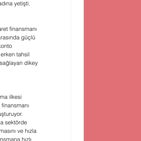
dına yetişti.
aret finansmanı 
r arasında güçlü 
konto 
erken tahsil 
i sağlayan dikey 
ma ilkesi 
 finansmanı 
uşturuyor. 
da sektörde 
masını ve hızla 
nsmana hızlı 