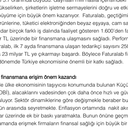
selirken, şirketlerin işletme sermayelerini doğru ve etk
 büyüme için büyük önem kazanıyor.  Faturalab, geçtiğimi
rünlerine, tüketici elektroniğinden beyaz eşyaya, cam s
dar birçok farklı iş dalında faaliyet gösteren 1.600’den f
ar TL üzerinde bir finansmana ulaşmasını sağladı.
Perfor
ralab, ilk 7 ayda finansmana ulaşan tedarikçi sayısını 25
a 23 milyar TL ye çıkarmayı başardı.
Böylece Faturalab 
dönemde Türkiye ekonomisine önemli bir katkı sağladı.
 finansmana erişim önem kazandı
yle ülke ekonomisinin taşıyıcısı konumunda bulunan Küçü
KOBİ), alacaklarını vadesinden çok daha önce hızlı ve güv
buluyor. Sektör dinamiklerine göre değişmekle beraber 
gün arasında seyretmekte. Enflasyon ortamında  nakit akı
alar üzerinde ek bir baskı yaratmakta. Bunun önüne geçm
anda erişmek firmaların finansal sağlığı için büyük bir 