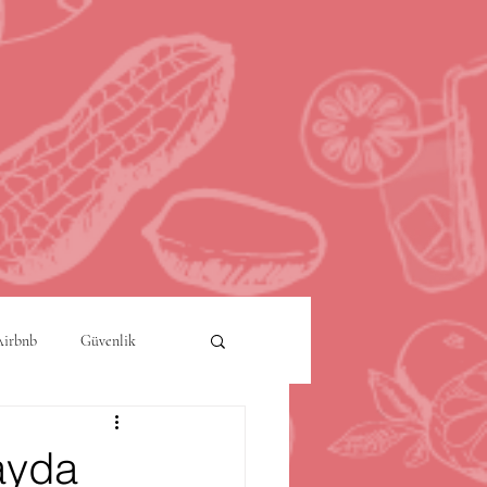
Airbnb
Güvenlik
a
Akıllı Şehirler
 ayda