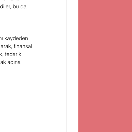
diler, bu da 
ını kaydeden 
arak, finansal 
, tedarik 
mak adına 