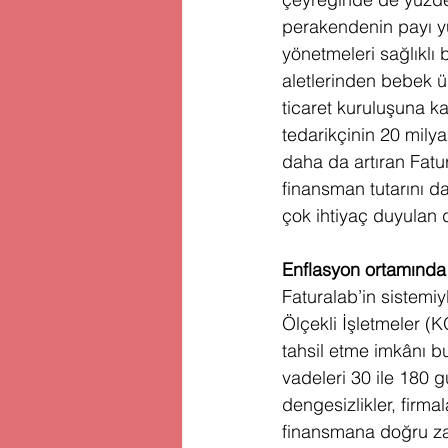
perakendenin payı yük
yönetmeleri sağlıklı
aletlerinden bebek ü
ticaret kuruluşuna ka
tedarikçinin 20 mily
daha da artıran Fatu
finansman tutarını d
çok ihtiyaç duyulan 
Enflasyon ortamında
Faturalab’in sistemi
Ölçekli İşletmeler (
tahsil etme imkânı 
vadeleri 30 ile 180 
dengesizlikler, firm
finansmana doğru zam