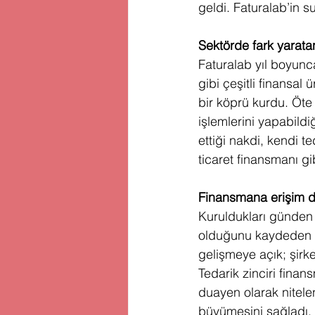
geldi. Faturalab’in s
Sektörde fark yarat
Faturalab yıl boyunca
gibi çeşitli finansal 
bir köprü kurdu. Öte 
işlemlerini yapabildi
ettiği nakdi, kendi t
ticaret finansmanı gi
Finansmana erişim dij
Kuruldukları günden 
olduğunu kaydeden F
gelişmeye açık; şirke
Tedarik zinciri fina
duayen olarak nitele
büyümesini sağladı. 