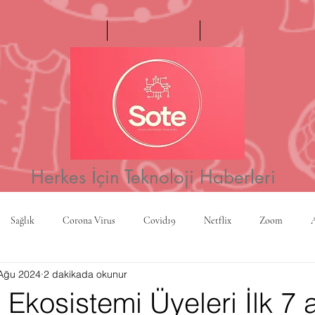
Ana Sayfa
Haftanın Videosu
Hakkımızda
Herkes İçin Teknoloji Haberleri
Sağlık
Corona Virus
Covid19
Netflix
Zoom
Ağu 2024
2 dakikada okunur
a
Yapay Zeka
Kripto Para
CBS
Projeksiyon
Rusy
 Ekosistemi Üyeleri İlk 7