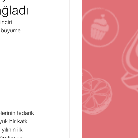
ğladı
n
Bilgisayar Oyunları
nciri 
in büyüme 
erinin tedarik 
yük bir katkı 
ılının ilk 
üretim ve 