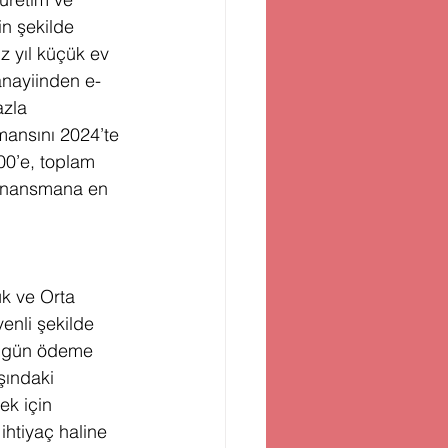
in şekilde 
z yıl küçük ev 
anayiinden e-
azla 
mansını 2024’te 
00’e, toplam 
finansmana en 
k ve Orta 
enli şekilde 
bugün ödeme 
şındaki 
ek için 
ihtiyaç haline 