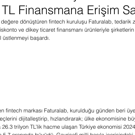
r TL Finansmana Erişim Sa
ediye Çekilişi
Fintech
Micro Focus
Çevre Koruma
Çi
 değere dönüştüren fintech kuruluşu Faturalab, tedarik zi
skonto ve dikey ticaret finansmanı ürünleriyle şirketler
erji
Pazar Araştırması
l üstlenmeyi başardı.
en fintech markası Faturalab, kurulduğu günden beri üyel
çlerini dijitalleştirip, hızlandırarak; ülke ekonomisine bü
a 26.3 trilyon TL’lik hacme ulaşan Türkiye ekonomisi 2024 y
5.7 oranında büyüdü. Gayrisafi milli hasıla içerisindeki 