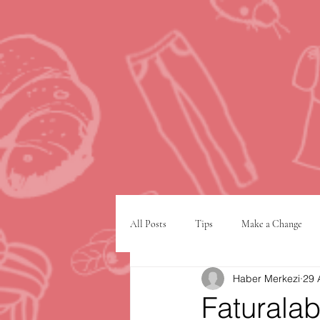
All Posts
Tips
Make a Change
Haber Merkezi
29 
Google
VPN
şehir planlam
Faturalab