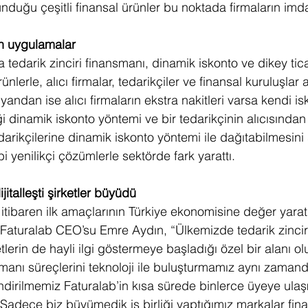
unduğu çeşitli finansal ürünler bu noktada firmaların imda
an uygulamalar
 tedarik zinciri finansmanı, dinamik iskonto ve dikey tic
ürünlerle, alıcı firmalar, tedarikçiler ve finansal kuruluşla
yandan ise alıcı firmaların ekstra nakitleri varsa kendi is
ği dinamik iskonto yöntemi ve bir tedarikçinin alıcısından 
edarikçilerine dinamik iskonto yöntemi ile dağıtabilmesin
bi yenilikçi çözümlerle sektörde fark yarattı.
italleşti şirketler büyüdü
itibaren ilk amaçlarının Türkiye ekonomisine değer yarat
aturalab CEO’su Emre Aydın, “Ülkemizde tedarik zincir
tlerin de hayli ilgi göstermeye başladığı özel bir alanı ol
nsmanı süreçlerini teknoloji ile buluşturmamız aynı zaman
ndirilmemiz Faturalab’in kısa sürede binlerce üyeye ulaş
Sadece biz büyümedik iş birliği yaptığımız markalar fina