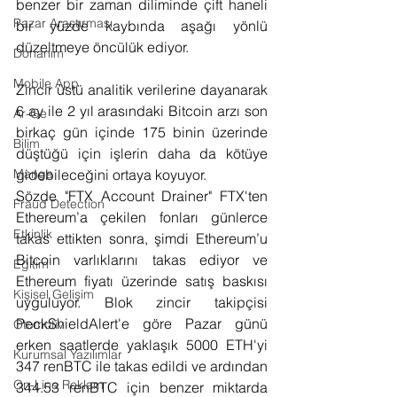
benzer bir zaman diliminde çift haneli 
Pazar Araştırması
bir yüzde kaybında aşağı yönlü 
düzeltmeye öncülük ediyor.
Donanım
Mobile App
Zincir üstü analitik verilerine dayanarak 
6 ay ile 2 yıl arasındaki Bitcoin arzı son 
Ar-Ge
birkaç gün içinde 175 binin üzerinde 
Bilim
düştüğü için işlerin daha da kötüye 
gidebileceğini ortaya koyuyor.
Manga
Sözde "FTX Account Drainer" FTX'ten 
Fraud Detection
Ethereum’a çekilen fonları günlerce 
Etkinlik
takas ettikten sonra, şimdi Ethereum’u 
Bitcoin varlıklarını takas ediyor ve 
Eğitim
Ethereum fiyatı üzerinde satış baskısı 
Kişisel Gelişim
uyguluyor. Blok zincir takipçisi 
PeckShieldAlert'e göre Pazar günü 
Otomotiv
erken saatlerde yaklaşık 5000 ETH'yi 
Kurumsal Yazılımlar
347 renBTC ile takas edildi ve ardından 
On-Line Reklam
344.53 renBTC için benzer miktarda 