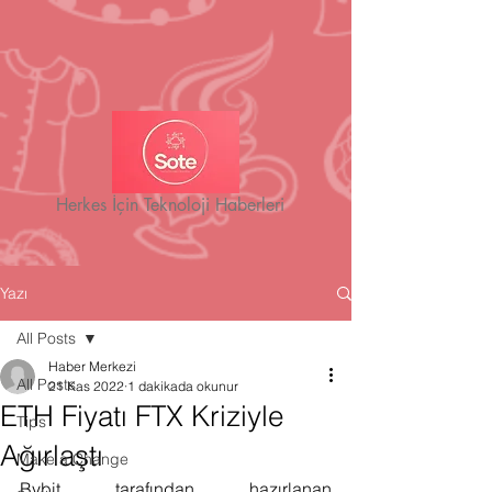
Herkes İçin Teknoloji Haberleri
Yazı
All Posts
Haber Merkezi
All Posts
21 Kas 2022
1 dakikada okunur
ETH Fiyatı FTX Kriziyle
Tips
Ağırlaştı
Make a Change
Bybit tarafından hazırlanan 