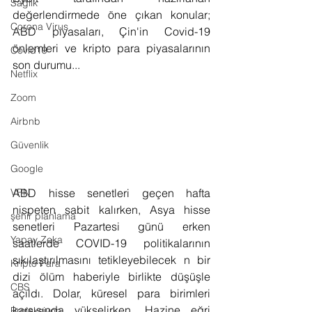
Sağlık
değerlendirmede öne çıkan konular; 
Corona Virus
ABD piyasaları, Çin'in Covid-19 
önlemleri ve kripto para piyasalarının 
Covid19
son durumu...
Netflix
Zoom
Airbnb
Güvenlik
Google
ABD hisse senetleri geçen hafta 
VPN
nispeten sabit kalırken, Asya hisse 
şehir planlama
senetleri Pazartesi günü erken 
Yapay Zeka
saatlerde COVID-19 politikalarının 
sıkılaştırılmasını tetikleyebilecek n bir 
Kripto Para
dizi ölüm haberiyle birlikte düşüşle 
CBS
açıldı. Dolar, küresel para birimleri 
karşısında yükselirken, Hazine eğri 
Projeksiyon