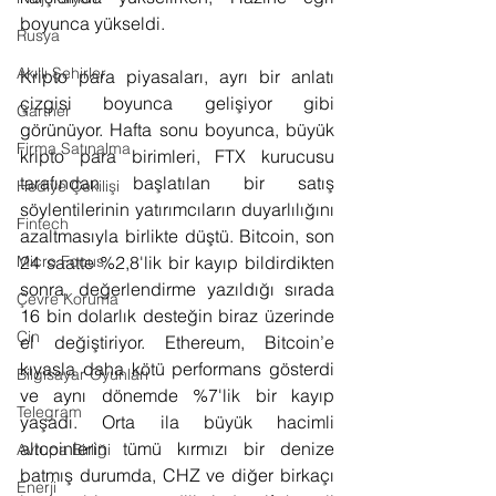
boyunca yükseldi.
Rusya
Akıllı Şehirler
Kripto para piyasaları, ayrı bir anlatı 
çizgisi boyunca gelişiyor gibi 
Gartner
görünüyor. Hafta sonu boyunca, büyük 
Firma Satınalma
kripto para birimleri, FTX kurucusu 
tarafından başlatılan bir satış 
Hediye Çekilişi
söylentilerinin yatırımcıların duyarlılığını 
Fintech
azaltmasıyla birlikte düştü. Bitcoin, son 
24 saatte %2,8'lik bir kayıp bildirdikten 
Micro Focus
sonra, değerlendirme yazıldığı sırada 
Çevre Koruma
16 bin dolarlık desteğin biraz üzerinde 
Çin
el değiştiriyor. Ethereum, Bitcoin’e 
kıyasla daha kötü performans gösterdi 
Bilgisayar Oyunları
ve aynı dönemde %7'lik bir kayıp 
Telegram
yaşadı. Orta ila büyük hacimli 
altcoinlerin tümü kırmızı bir denize 
Avrupa Birliği
batmış durumda, CHZ ve diğer birkaçı 
Enerji