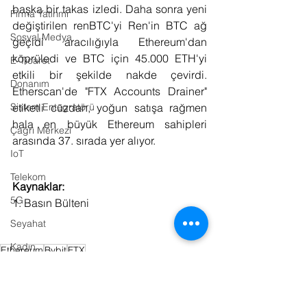
başka bir takas izledi. Daha sonra yeni 
Firma Yatırımı
değiştirilen renBTC'yi Ren'in BTC ağ 
Sosyal Medya
geçidi aracılığıyla Ethereum'dan 
köprüledi ve BTC için 45.000 ETH'yi 
E-Ticaret
etkili bir şekilde nakde çevirdi. 
Donanım
Etherscan'de "FTX Accounts Drainer" 
etiketli cüzdan, yoğun satışa rağmen 
Sistem Entegratörü
hala en büyük Ethereum sahipleri 
Çağrı Merkezi
arasında 37. sırada yer alıyor.
IoT
Telekom
Kaynaklar:
5G
1. Basın Bülteni
Seyahat
Kadın
Ethereum
Bybit
FTX
Kripto Para
Veri Yönetimi
Müzik