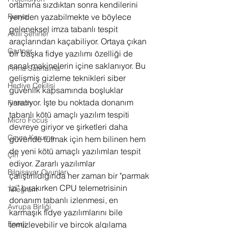
ortamına sızdıktan sonra kendilerini 
Rusya
yeniden yazabilmekte ve böylece 
geleneksel imza tabanlı tespit 
Akıllı Şehirler
araçlarından kaçabiliyor. Ortaya çıkan 
Gartner
bir başka fidye yazılımı özelliği de 
sanal makinelerin içine saklanıyor. Bu 
Firma Satınalma
gelişmiş gizleme teknikleri siber 
Hediye Çekilişi
güvenlik kapsamında boşluklar 
yaratıyor. İşte bu noktada donanım 
Fintech
tabanlı kötü amaçlı yazılım tespiti 
Micro Focus
devreye giriyor ve şirketleri daha 
Çevre Koruma
güvende tutmak için hem bilinen hem 
de yeni kötü amaçlı yazılımları tespit 
Çin
ediyor. Zararlı yazılımlar 
Bilgisayar Oyunları
çalıştırıldığında her zaman bir "parmak 
izi" bırakırken CPU telemetrisinin 
Telegram
donanım tabanlı izlenmesi, en 
Avrupa Birliği
karmaşık fidye yazılımlarını bile 
Enerji
temizleyebilir ve birçok algılama 