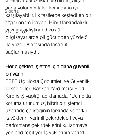
planlayarak uzaktan ve hibrit çalışma 
Mühendislik Yazılımları
senaryolarının taleplerini daha iyi 
Sigorta
karşılayabilir. İlk testlerde keşfedilen bir 
HR
diğer önemli fayda: Hibrit farkındalıklı 
yazılımı çalıştıran dizüstü 
UI / UX / CX
bilgisayarlarda pil gücünden yüzde 5 
ila yüzde 8 arasında tasarruf 
sağlanmasıydı.
Her ölçekten işletme için daha güvenli 
bir yarın
ESET Uç Nokta Çözümleri ve Güvenlik 
Teknolojileri Başkan Yardımcısı Előd 
Kironský yaptığı açıklamada  "Uç nokta 
koruma ürünümüz, hibrit bir işlemci 
üzerinde çalıştığının farkında ve farklı 
iş yüklerini verimli çekirdekleri veya 
performans çekirdeklerini kullanmaya 
yönlendirebiliyor. İş yüklerinin verimli 