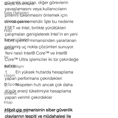
güvenlik araçları, diğer görevlerin 
Sosyal Sorumluluk
yavaşlamasını veya kullanıcıların 
Satış Haberleri
pillerini tükenmesini önlemek için 
dikkat çekmemelidir. İşte bu nedenle 
Veri Merkezleri
ESET ve Intel, birlikte yürüttükleri 
Hobi
çalışmaları genişleterek Intel'in en yeni 
Sanayi / Üretim
hibrit işlemci mimarisinden yararlanan 
gelişmiş uç nokta çözümleri sunuyor. 
Emlak
Yeni nesil Intel® Core™ ve Intel® 
TV
Core™ Ultra işlemciler iki tür çekirdeğe 
sahip:
Bulut Bilişim
1.       En yüksek hızlarda hesaplama 
Ulaşım
yapan performans çekirdekleri
E-Sports
2.       Nispeten hızlı ancak çok daha 
düşük enerji tüketimiyle hesaplama 
Sinema
yapan verimli çekirdekler
Kitap
Hibrit çip mimarisinin siber güvenlik 
Bilişim Hukuku
olaylarının tespiti ve müdahalesi ile 