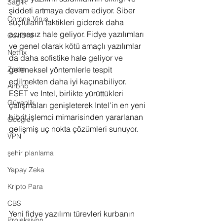
Sağlık
şiddeti artmaya devam ediyor. Siber 
Corona Virus
suçluların taktikleri giderek daha 
acımasız hale geliyor. Fidye yazılımları 
Covid19
ve genel olarak kötü amaçlı yazılımlar 
Netflix
da daha sofistike hale geliyor ve 
Zoom
geleneksel yöntemlerle tespit 
edilmekten daha iyi kaçınabiliyor. 
Airbnb
ESET ve Intel, birlikte yürüttükleri 
Güvenlik
çalışmaları genişleterek Intel'in en yeni 
hibrit işlemci mimarisinden yararlanan 
Google
gelişmiş uç nokta çözümleri sunuyor.
VPN
şehir planlama
Yapay Zeka
Kripto Para
CBS
Yeni fidye yazılımı türevleri kurbanın 
Projeksiyon