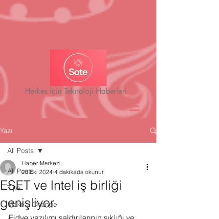
Herkes İçin Teknoloji Haberleri
Yazı
All Posts
Haber Merkezi
All Posts
20 Eki 2024
4 dakikada okunur
ESET ve Intel iş birliği
Tips
genişliyor
Make a Change
Fidye yazılımı saldırılarının sıklığı ve 