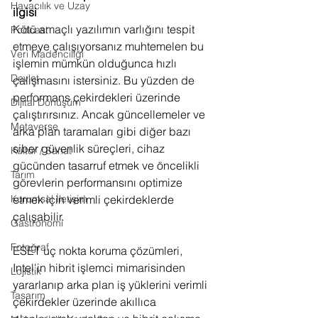
Havacılık ve Uzay
ilgisi
Kötü amaçlı yazılımın varlığını tespit 
Podcast
etmeye çalışıyorsanız muhtemelen bu 
Veri Madenciliği
işlemin mümkün olduğunca hızlı 
Devlet
çalışmasını istersiniz. Bu yüzden de 
performans çekirdekleri üzerinde 
Dijital Dönüşüm
çalıştırırsınız. Ancak güncellemeler ve 
Metaverse
arka plan taramaları gibi diğer bazı 
siber güvenlik süreçleri, cihaz 
Kültür / Sanat
gücünden tasarruf etmek ve öncelikli 
Tarım
görevlerin performansını optimize 
Kurumsal İletişim
etmek için verimli çekirdeklerde 
çalışabilir.
Gastronomi
Fotoğraf
ESET uç nokta koruma çözümleri, 
Intel'in hibrit işlemci mimarisinden 
Lojistik
yararlanıp arka plan iş yüklerini verimli 
Tasarım
çekirdekler üzerinde akıllıca 