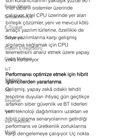
son kullanıcılarının yaklaşık yüzde 90'ı 
Firma Yatırımı
Intel tabanlı sistemler üzerinde 
çalışıyor. Intel CPU üzerinde yer alan 
Sosyal Medya
birleşik çözümler, yeni ve mevcut kötü 
E-Ticaret
amaçlı yazılım türlerine, özellikle de 
fidye yazılımlarına karşı gelişmiş 
Donanım
algılama sağlamak için CPU 
Sistem Entegratörü
telemetrisini analiz etmek üzere yapay 
Çağrı Merkezi
zekâ kullanıyor.
IoT
Performansı optimize etmek için hibrit 
Telekom
işlemcilerden yararlanma
Gelişmiş, yapay zekâ odaklı tehdit 
5G
tespitine duyulan ihtiyaç gün geçtikçe 
Seyahat
artarken siber güvenlik ve BT liderleri 
Kadın
yeni teknoloji dağıtımlarını uzaktan ve 
hibrit çalışma senaryolarının getirdiği 
Veri Yönetimi
performans ve üretkenlik zorluklarına 
Müzik
karşı dengelemeye çalışıyor. Uç nokta 