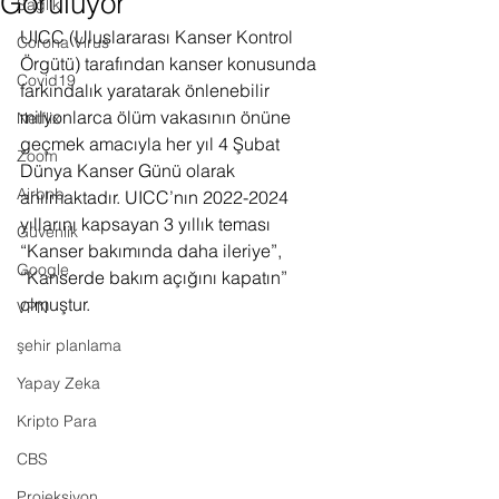
Görülüyor
Sağlık
UICC 
(Uluslararası Kanser Kontrol 
Corona Virus
Örgütü) tarafından kanser konusunda 
Covid19
farkındalık yaratarak önlenebilir 
milyonlarca ölüm vakasının önüne 
Netflix
geçmek amacıyla her yıl 4 Şubat 
Zoom
Dünya Kanser Günü olarak 
Airbnb
anılmaktadır. UICC’nın 2022-2024 
yıllarını kapsayan 3 yıllık teması 
Güvenlik
“Kanser bakımında daha ileriye”, 
Google
“Kanserde bakım açığını kapatın” 
olmuştur.
VPN
şehir planlama
Yapay Zeka
Kripto Para
CBS
Projeksiyon