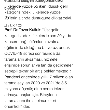
oranların üst gelir kategorisindeki 
Mühendislik Yazılımları
ülkelerde yüzde 55 iken, düşük gelir 
Sigorta
kategorisindeki ülkelerde yüzde 
HR
20’lerin altında düştüğüne dikkat çekti. 
UI / UX / CX
Prof. Dr. Tezer Kutluk
: “Üst gelir 
kategorisindeki ülkelerde son 20 yılda 
kansere bağlı ölümlerin azalma 
eğiliminde olduğunu biliyoruz, ancak 
COVID-19 süreci sonrasında da 
taramaların aksaması, hizmete 
erişimde sorunlar ve tanıda gecikmeler 
sebepli tekrar bir artış beklenmektedir. 
Pandemi öncesinde yıllık 7 milyon olan 
tarama sayıları 2020 ve 2021’de 3.5 
milyona düşmüş olup sonra tekrar 
artmaya başlamıştır. Bireylerin 
taramalarını ihmal etmemeleri 
önemlidir” dedi. 