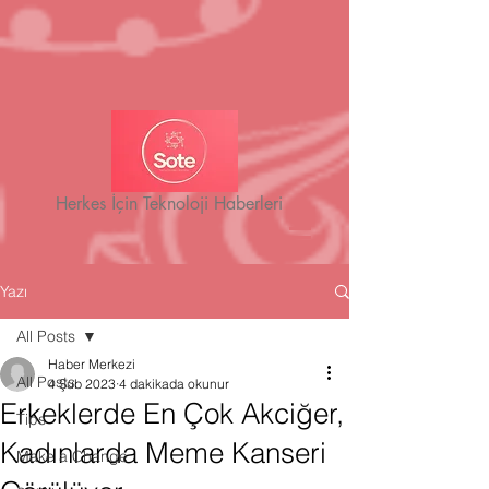
Herkes İçin Teknoloji Haberleri
Yazı
All Posts
Haber Merkezi
All Posts
4 Şub 2023
4 dakikada okunur
Erkeklerde En Çok Akciğer,
Tips
Kadınlarda Meme Kanseri
Make a Change