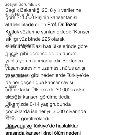
Sosyal Sorumluluk
Sağlık Bakanlığı 2018 yılı verilerine 
Satış Haberleri
göre 211.000 kişinin kanser tanısı 
aldığını ifade eden 
Prof. Dr. Tezer 
Veri Merkezleri
Kutluk 
sözlerine şunları ekledi: “Kanser 
Hobi
sıklığı yüz binde 225 olarak 
Sanayi / Üretim
bildirilmiştir. Bazı batı ülkelerinde göre 
düşük gibi görünse de bu durum 
Emlak
yanlış yorumlanmamalıdır. Beklenen 
TV
yaşam süresinin uzaması, nüfus artışı, 
yaşam tarzı gibi nedenlerde Türkiye’de 
Bulut Bilişim
de her geçen gün kanser sayısı 
Ulaşım
artmaktadır. Ülkemizde 30.000’i aşkın 
akciğer kanseri görülmektedir. 
E-Sports
Ülkemizde 0-14 yaş grubunda 
Sinema
çocuklarda ise her yıl 3.000 civarında 
Kitap
kanser görülmektedir.” 
Dünyada ve Türkiye’de hastalıklar 
Bilişim Hukuku
arasında kanser ikinci ölüm nedeni 