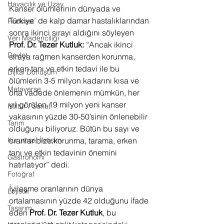
Havacılık ve Uzay
Kanser ölümlerinin dünyada ve 
Türkiye’ de kalp damar hastalıklarından 
Podcast
sonra ikinci sırayı aldığını söyleyen 
Veri Madenciliği
Prof. Dr. Tezer Kutluk: 
“Ancak ikinci 
Devlet
sıraya rağmen kanserden korunma, 
erken tanı ve etkin tedavi ile bu 
Dijital Dönüşüm
ölümlerin 3-5 milyon kadarını kısa ve 
Metaverse
orta vadede önlemenin mümkün, her 
yıl görülen 19 milyon yeni kanser 
Kültür / Sanat
vakasının yüzde 30-50’sinin önlenebilir 
Tarım
olduğunu biliyoruz. Bütün bu sayı ve 
oranlar bize korunma, tarama, erken 
Kurumsal İletişim
tanı ve etkin tedavinin önemini 
Gastronomi
hatırlatıyor” dedi. 
Fotoğraf
İyileşme oranlarının dünya 
Lojistik
ortalamasının yüzde 42 olduğunu ifade 
Tasarım
eden 
Prof. Dr. Tezer Kutluk
, bu 