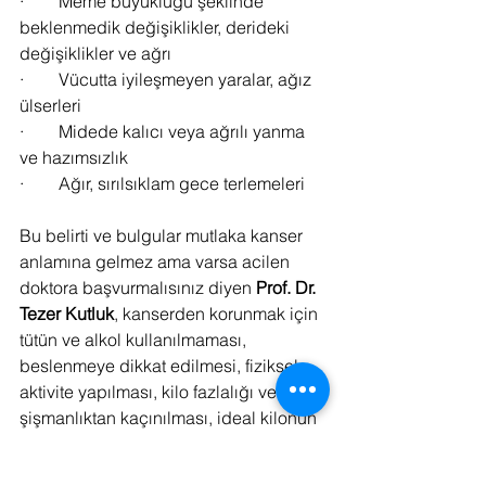
·        Meme büyüklüğü şeklinde 
beklenmedik değişiklikler, derideki 
değişiklikler ve ağrı
·        Vücutta iyileşmeyen yaralar, ağız 
ülserleri
·        Midede kalıcı veya ağrılı yanma 
ve hazımsızlık
·        Ağır, sırılsıklam gece terlemeleri
Bu belirti ve bulgular mutlaka kanser 
anlamına gelmez ama varsa acilen 
doktora başvurmalısınız diyen 
Prof. Dr. 
Tezer Kutluk
, kanserden korunmak için 
tütün ve alkol kullanılmaması, 
beslenmeye dikkat edilmesi, fiziksel 
aktivite yapılması, kilo fazlalığı ve 
şişmanlıktan kaçınılması, ideal kilonun 
korunması, ultraviyole ve çevre 
kirliliğinden uzak durulması ve HPV 