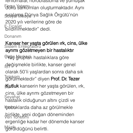
lenfomalar, nöroblastoma ve yumuşak 
Firma Yatırımı
doku sarkomları oluşturmaktadır. Aynı 
sıralama Dünya Sağlık Örgütü’nün 
Sosyal Medya
2020 yılı verilerine göre de 
E-Ticaret
bildirilmektedir” dedi.
Donanım
Kanser her yaşta görülen ırk, cins, ülke 
Sistem Entegratörü
ayrımı gözetmeyen bir hastalıktır
Çağrı Merkezi
“Yaş grupları hastalıklara göre 
değişmekle birlikte, kanser genel 
IoT
olarak 50’li yaşlardan sonra daha sık 
Telekom
görülmektedir” diyen 
Prof. Dr. Tezer 
Kutluk 
kanserin her yaşta görülen, ırk, 
5G
cins, ülke ayrımı gözetmeyen bir 
Seyahat
hastalık olduğunun altını çizdi ve 
çocuklarda daha az görülmekle 
Kadın
birlikte, yeni doğan döneminden 
Veri Yönetimi
ergenliğe kadar her dönemde kanser 
Müzik
görüldüğünü belirtti. 