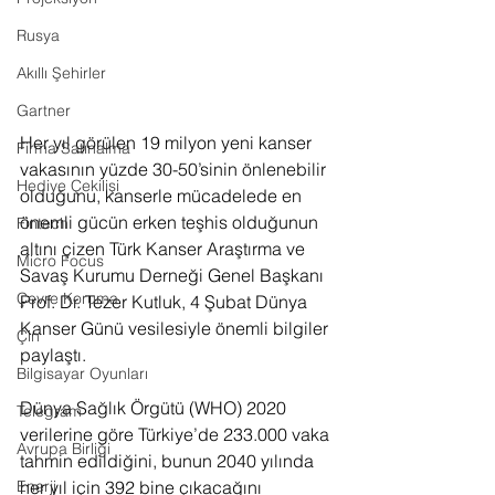
Rusya
Akıllı Şehirler
Gartner
Her yıl görülen 19 milyon yeni kanser 
Firma Satınalma
vakasının yüzde 30-50’sinin önlenebilir 
Hediye Çekilişi
olduğunu, kanserle mücadelede en 
önemli gücün erken teşhis olduğunun 
Fintech
altını çizen Türk Kanser Araştırma ve 
Micro Focus
Savaş Kurumu Derneği Genel Başkanı 
Çevre Koruma
Prof. Dr. Tezer Kutluk, 4 Şubat Dünya 
Kanser Günü vesilesiyle önemli bilgiler 
Çin
paylaştı.
Bilgisayar Oyunları
Dünya Sağlık Örgütü (WHO) 2020 
Telegram
verilerine göre Türkiye’de 233.000 vaka 
Avrupa Birliği
tahmin edildiğini, bunun 2040 yılında 
her yıl için 392 bine çıkacağını 
Enerji