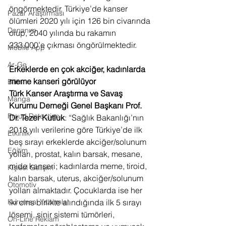
öngörmektedir. Türkiye’de kanser 
Pazar Araştırması
ölümleri 2020 yılı için 126 bin civarında 
Donanım
olup, 2040 yılında bu rakamın 
233.000’e çıkması öngörülmektedir. 
Mobile App
Ar-Ge
Erkeklerde en çok akciğer, kadınlarda 
meme kanseri görülüyor
Bilim
Türk Kanser Araştırma ve Savaş 
Manga
Kurumu Derneği Genel Başkanı Prof. 
Fraud Detection
Dr. Tezer Kutluk
: “Sağlık Bakanlığı’nın 
2018 yılı verilerine göre Türkiye’de ilk 
Etkinlik
beş sırayı erkeklerde akciğer/solunum 
Eğitim
yolları, prostat, kalın barsak, mesane, 
mide kanseri; kadınlarda meme, tiroid, 
Kişisel Gelişim
kalın barsak, uterus, akciğer/solunum 
Otomotiv
yolları almaktadır. Çocuklarda ise her 
iki cins birlikte alındığında ilk 5 sırayı 
Kurumsal Yazılımlar
lösemi, sinir sistemi tümörleri, 
On-Line Reklam