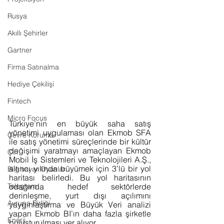
Rusya
Akıllı Şehirler
Gartner
Firma Satınalma
Hediye Çekilişi
Fintech
Micro Focus
Türkiye’nin en büyük saha satış 
yönetimi uygulaması olan Ekmob SFA 
Çevre Koruma
ile satış yönetimi süreçlerinde bir kültür 
değişimi yaratmayı amaçlayan Ekmob 
Çin
Mobil İş Sistemleri ve Teknolojileri A.Ş., 
altıncı yılında büyümek için 3’lü bir yol 
Bilgisayar Oyunları
haritası belirledi. Bu yol haritasının 
Telegram
odağında hedef sektörlerde 
derinleşme, yurt dışı açılımını 
Avrupa Birliği
yaygınlaştırma ve Büyük Veri analizi 
yapan Ekmob BI’ın daha fazla şirketle 
Enerji
buluşturulması yer alıyor.