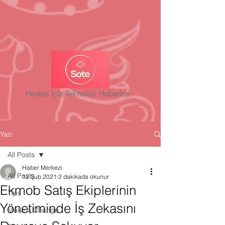
Herkes İçin Teknoloji Haberleri
Yazı
All Posts
Haber Merkezi
All Posts
12 Şub 2021
2 dakikada okunur
Ekmob Satış Ekiplerinin
Tips
Yönetiminde İş Zekasını
Make a Change