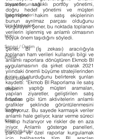
ziyaretler, sağlıklı portföy yönetimi, 
Sosyal Sorumluluk
doğru hedef yönetimi ve müşteri 
Satış Haberleri
geçmişine hakim satış ekiplerinin 
bunun ayrılmaz parçası olduğunu 
Veri Merkezleri
vurgulayan Şener, bu noktada toplanan 
verilerin işlenmiş ve anlamlı olmasının 
Hobi
büyük önem taşıdığını söyledi. 
Sanayi / Üretim
Şener, BI (İş zekası) aracılığıyla 
toplanan ham verileri kullanışlı bilgi ve 
Emlak
anlamlı raporlara dönüştüren Ekmob BI 
uygulamasının da şirket olarak 2021 
TV
yılındaki önemli büyüme stratejilerinden 
birini oluşturduğunu belirterek şunları 
Bulut Bilişim
kaydetti: “Ekmob BI Raporlama ile satış 
ekibinin yaptığı müşteri aramaları, 
Ulaşım
yapılan ziyaretler, geliştirilen satış 
fırsatları gibi tüm aktivitelerin anlamlı 
E-Sports
grafikler şeklinde görüntülenmesini 
Sinema
sağlıyoruz. Bu sayede karmaşık veriler 
anlamlı hale geliyor, karar verme süreci 
Kitap
kısalıp hızlanıyor ve riskler de en aza 
iniyor. Anlamlı gösterge panelleri, 
Bilişim Hukuku
panolar ve özel raporlar kurgulamak 
için halihazırda tüm BI araçları 