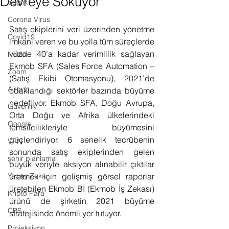
Devreye Sokuyor
Sağlık
Corona Virus
Satış ekiplerini veri üzerinden yönetme 
Covid19
imkanı veren ve bu yolla tüm süreçlerde 
yüzde 40’a kadar verimlilik sağlayan 
Netflix
Ekmob SFA (Sales Force Automation – 
Zoom
(Satış Ekibi Otomasyonu), 2021’de 
Airbnb
odaklandığı sektörler bazında büyüme 
hedefliyor. Ekmob SFA, Doğu Avrupa, 
Güvenlik
Orta Doğu ve Afrika ülkelerindeki 
Google
temsilcilikleriyle büyümesini 
güçlendiriyor. 6 senelik tecrübenin 
VPN
sonunda satış ekiplerinden gelen 
şehir planlama
büyük veriyle aksiyon alınabilir çıktılar 
Yapay Zeka
üretmek için gelişmiş görsel raporlar 
üretebilen Ekmob BI (Ekmob İş Zekası) 
Kripto Para
ürünü de şirketin 2021 büyüme 
CBS
stratejisinde önemli yer tutuyor.
Projeksiyon