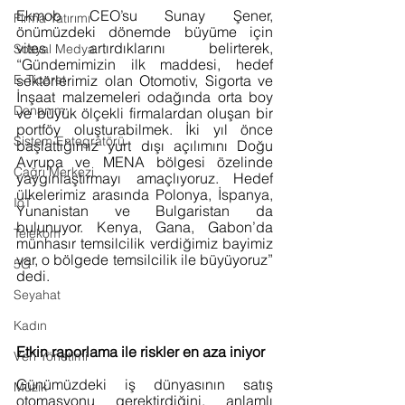
Ekmob CEO’su Sunay Şener, 
Firma Yatırımı
önümüzdeki dönemde büyüme için 
vites artırdıklarını belirterek, 
Sosyal Medya
“Gündemimizin ilk maddesi, hedef 
E-Ticaret
sektörlerimiz olan Otomotiv, Sigorta ve 
İnşaat malzemeleri odağında orta boy 
Donanım
ve büyük ölçekli firmalardan oluşan bir 
portföy oluşturabilmek. İki yıl önce 
Sistem Entegratörü
başlattığımız yurt dışı açılımını Doğu 
Avrupa ve MENA bölgesi özelinde 
Çağrı Merkezi
yaygınlaştırmayı amaçlıyoruz. Hedef 
ülkelerimiz arasında Polonya, İspanya, 
IoT
Yunanistan ve Bulgaristan da 
bulunuyor. Kenya, Gana, Gabon’da 
Telekom
münhasır temsilcilik verdiğimiz bayimiz 
var, o bölgede temsilcilik ile büyüyoruz” 
5G
dedi.
Seyahat
Kadın
Etkin raporlama ile riskler en aza iniyor
Veri Yönetimi
Günümüzdeki iş dünyasının satış 
Müzik
otomasyonu gerektirdiğini, anlamlı 