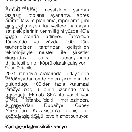
Pazar Araştırması
Ekmob SFA, mesaisinin yarıdan 
fazlasını toplantı ayarlama, adres 
Donanım
arama, takvim planlama, raporlama gibi 
ciro getirmeyen faaliyetlere harcayan 
Mobile App
satış ekiplerinin verimliliğini yüzde 40’a 
varan oranda artırıyor. Tamamen 
Ar-Ge
Türkiye’de ve yüzde 100 Türk 
mühendisleri tarafından geliştirilen 
Bilim
teknolojisiyle müşteri ile şirketler 
arasındaki satış operasyonunu 
Manga
dijitalleştiren bir köprü olarak çalışıyor.
Fraud Detection
2021 itibarıyla aralarında Türkiye’den 
Etkinlik
ve dünyadan önde gelen şirketlerin de 
bulunduğu 400’den fazla kurumsal 
Eğitim
firmaya bağlı 5 binin üzerinde satış 
personeli, Ekmob SFA ile yönetiliyor. 
Kişisel Gelişim
Şirket, İstanbul’daki merkezinden, 
Almanya’dan Dubai’ye, Güney 
Otomotiv
Afrika’dan Kazakistan’a geniş bir 
coğrafyadaki 54 ülkeye hizmet sunuyor.
Kurumsal Yazılımlar
Yurt dışında temsilcilik veriyor
On-Line Reklam