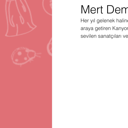
Mert Dem
Gartner
Firma Satınalma
H
Her yıl gelenek halin
araya getiren Kanyon
Telegram
Avrupa Birliği
En
sevilen sanatçıları v