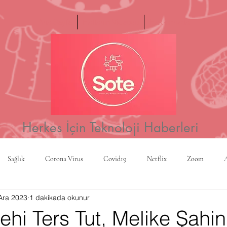
Ana Sayfa
Haftanın Videosu
Hakkımızda
Herkes İçin Teknoloji Haberleri
Sağlık
Corona Virus
Covid19
Netflix
Zoom
Ara 2023
1 dakikada okunur
a
Yapay Zeka
Kripto Para
CBS
Projeksiyon
Rusy
hi Ters Tut, Melike Şahin