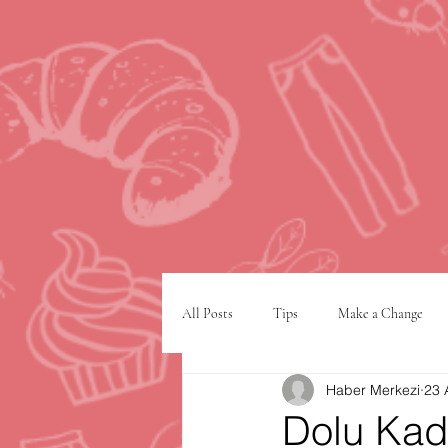
All Posts
Tips
Make a Change
Haber Merkezi
23 
Google
VPN
şehir planlam
Dolu Kade