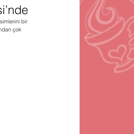
si’nde
n
Bilgisayar Oyunları
imlerini bir 
ından çok 