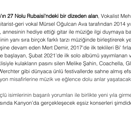
ın 27 Nolu Rubaisi'ndeki bir dizeden alan
, Vokalist Me
itarist-geri vokal Mürsel Oğulcan Ava tarafından 2014 yı
 annesinin hediye ettiği gitar ile müziğe ilgi duymaya ba
inin yanı sıra birçok farklı tarzı müziğinde birleştirerek ye
ine devam eden Mert Demir, 2017'de ilk teklileri Bi' fırl
ine başlayan, Şubat 2021’de ilk solo albümü yayımlanan
siyle kulakların pasını silen Melike Şahin, Coachella, G
rchter gibi dünyaca ünlü festivallerde sahne almış efs
on misafirlerine müzik ve eğlence dolu anlar yaşatacak
 isimlerinin başarılı yorumları ile birlikte yeni yıla girme
arasında Kanyon’da gerçekleşecek eşsiz konserleri şimdi