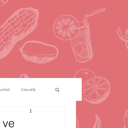
Airbnb
Güvenlik
a
Akıllı Şehirler
 ve