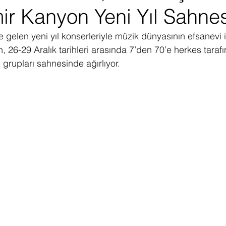
ir Kanyon Yeni Yıl Sahne
ediye Çekilişi
Fintech
Micro Focus
Çevre Koruma
Çi
e gelen yeni yıl konserleriyle müzik dünyasının efsanevi is
, 26-29 Aralık tarihleri arasında 7’den 70’e herkes taraf
erji
Pazar Araştırması
e grupları sahnesinde ağırlıyor.