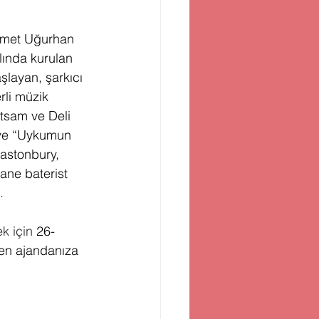
hmet Uğurhan 
lında kurulan 
şlayan, şarkıcı 
rli müzik 
atsam ve Deli 
 ve “Uykumun 
lastonbury, 
ane baterist 
.
k için 
26-
den ajandanıza 