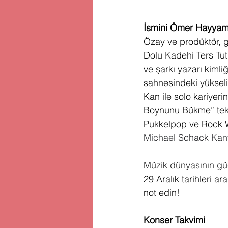
İsmini Ömer Hayyam'
Özay ve prodüktör, g
Dolu Kadehi Ters Tut,
ve şarkı yazarı kimliğ
sahnesindeki yükseliş
Kan ile solo kariyer
Boynunu Bükme” tekli
Pukkelpop ve Rock We
Michael Schack Kany
Müzik dünyasının güçlü
29 Aralık tarihleri 
not edin!
Konser Takvimi