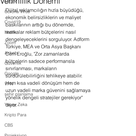
Verimlilik Dönemi
Sağlık
Dijital reklamcılığın hızla büyüdüğü, 
Corona Virus
ekonomik belirsizliklerin ve maliyet 
Covid19
baskılarının arttığı bu dönemde, 
markalar reklam bütçelerini nasıl 
Netflix
dengeleyeceklerini sorguluyor. Adform 
Zoom
Türkiye, MEA ve Orta Asya Başkanı 
Airbnb
Cem Eroğlu, "Zor zamanlarda 
bütçelerin sadece performansla 
Güvenlik
sınırlanması, markaların 
Google
sürdürülebilirliğini tehlikeye atabilir. 
Hem kısa vadeli dönüşüm hem de 
VPN
uzun vadeli marka güvenini sağlamaya 
şehir planlama
yönelik dengeli stratejiler gerekiyor" 
Yapay Zeka
diyor.
Kripto Para
CBS
Projeksiyon