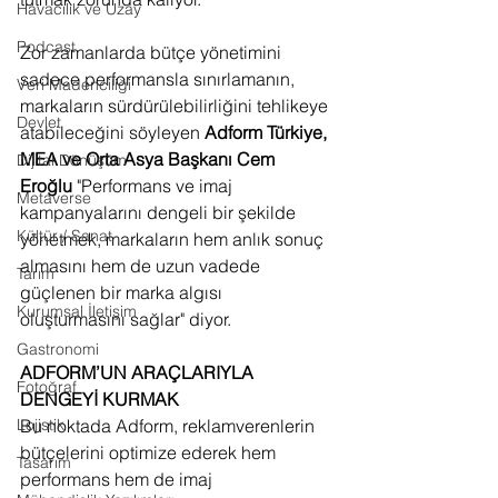
Havacılık ve Uzay
Podcast
Zor zamanlarda bütçe yönetimini 
sadece performansla sınırlamanın, 
Veri Madenciliği
markaların sürdürülebilirliğini tehlikeye 
Devlet
atabileceğini söyleyen 
Adform Türkiye, 
MEA ve Orta Asya Başkanı Cem 
Dijital Dönüşüm
Eroğlu
 "Performans ve imaj 
Metaverse
kampanyalarını dengeli bir şekilde 
Kültür / Sanat
yönetmek, markaların hem anlık sonuç 
almasını hem de uzun vadede 
Tarım
güçlenen bir marka algısı 
Kurumsal İletişim
oluşturmasını sağlar" diyor.
Gastronomi
ADFORM’UN ARAÇLARIYLA 
Fotoğraf
DENGEYİ KURMAK
Bu noktada Adform, reklamverenlerin 
Lojistik
bütçelerini optimize ederek hem 
Tasarım
performans hem de imaj 