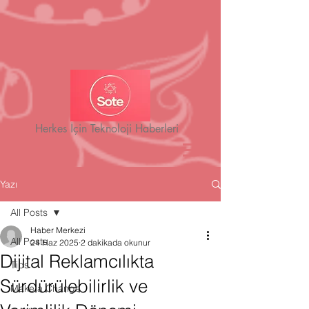
Herkes İçin Teknoloji Haberleri
Yazı
All Posts
Haber Merkezi
All Posts
24 Haz 2025
2 dakikada okunur
Dijital Reklamcılıkta
Tips
Sürdürülebilirlik ve
Make a Change