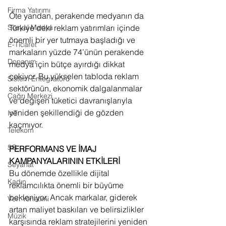
Firma Yatırımı
Öte yandan, perakende medyanın da 
Türkiye'deki reklam yatırımları içinde 
Sosyal Medya
önemli bir yer tutmaya başladığı ve 
E-Ticaret
markaların yüzde 74’ünün perakende 
Donanım
medya için bütçe ayırdığı dikkat 
çekiyor. Bu yükselen tabloda reklam 
Sistem Entegratörü
sektörünün, ekonomik dalgalanmalar 
Çağrı Merkezi
ve değişen tüketici davranışlarıyla 
yeniden şekillendiği de gözden 
IoT
kaçmıyor.
Telekom
5G
PERFORMANS VE İMAJ 
KAMPANYALARININ ETKİLERİ
Seyahat
Bu dönemde özellikle dijital 
Kadın
reklamcılıkta önemli bir büyüme 
bekleniyor. Ancak markalar, giderek 
Veri Yönetimi
artan maliyet baskıları ve belirsizlikler 
Müzik
karşısında reklam stratejilerini yeniden 