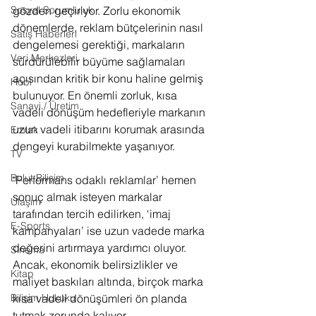
gözden geçiriyor. Zorlu ekonomik 
Sosyal Sorumluluk
dönemlerde, reklam bütçelerinin nasıl 
Satış Haberleri
dengelemesi gerektiği, markaların 
Veri Merkezleri
sürdürülebilir büyüme sağlamaları 
açısından kritik bir konu haline gelmiş 
Hobi
bulunuyor. En önemli zorluk, kısa 
Sanayi / Üretim
vadeli dönüşüm hedefleriyle markanın 
uzun vadeli itibarını korumak arasında 
Emlak
dengeyi kurabilmekte yaşanıyor.
TV
Bulut Bilişim
‘Performans odaklı reklamlar’ hemen 
sonuç almak isteyen markalar 
Ulaşım
tarafından tercih edilirken, ‘imaj 
E-Sports
kampanyaları’ ise uzun vadede marka 
değerini artırmaya yardımcı oluyor. 
Sinema
Ancak, ekonomik belirsizlikler ve 
Kitap
maliyet baskıları altında, birçok marka 
kısa vadeli dönüşümleri ön planda 
Bilişim Hukuku
tutmak zorunda kalıyor.