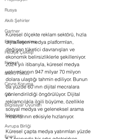
Rusya
Akıllı Şehirler
Gartner
Küresel ölçekte reklam sektörü, hızla 
dijitalleşen medya platformları, 
Firma Satınalma
değişen tüketici davranışları ve 
Hediye Çekilişi
ekonomik belirsizliklerle şekilleniyor. 
Fintech
2024 yılı itibarıyla, küresel medya 
yatırımlarının 947 milyar 70 milyon 
Micro Focus
dolara ulaştığı tahmin ediliyor. Bunun 
Çevre Koruma
da yüzde 60'ının dijital mecralara 
yönlendirildiği öngörülüyor. Dijital 
Çin
reklamcılıkla ilgili büyüme, özellikle 
Bilgisayar Oyunları
sosyal medya ve geleneksel arama 
Telegram
motorlarının etkisiyle hızlanıyor.
Avrupa Birliği
Küresel çapta medya yatırımları yüzde 
Enerji
8,1 oranında bir artış gösterirken 