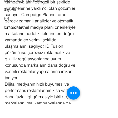
Mühendislik Yazılımları
kampanyalarını dengeli bir şekilde 
yürütmelerine yardımcı olan çözümler 
Sigorta
sunuyor. Campaign Planner aracı, 
HR
gerçek zamanlı analizler ve otomatik 
omnichannel medya planı önerileriyle 
UI / UX / CX
markaların hedef kitlelerine en doğru 
zamanda en verimli şekilde 
ulaşmalarını sağlıyor. ID Fusion 
çözümü ise çerezsiz reklamcılık ve 
gizlilik regülasyonlarına uyum 
konusunda markaların daha doğru ve 
verimli reklamlar yapmalarına imkan 
tanıyor.
Dijital medyanın hızlı büyümesi ve 
performans reklamlarının kısa vadede 
daha fazla ilgi görmesiyle birlikte, 
markaların imaj kampanyalarına da 
yatırım yapmayı sürdürmeleri 
gerektiğinin gerektiğine vurgu yapan 