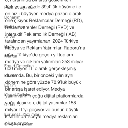
Türkiye ise yüzde 39,4'lük büyüme ile 
Pazar Araştırması
en hızlı büyüyen medya pazarı olarak 
Donanım
öne çıkıyor. Reklamcılar Derneği (RD), 
Reklamverenler Derneği (RVD) ve 
Mobile App
İnteraktif Reklamcılık Derneği (IAB) 
Ar-Ge
tarafından yayımlanan ‘2024 Türkiye 
Bilim
Medya ve Reklam Yatırımları Raporu’na 
göre, Türkiye'de geçen yıl toplam 
Manga
medya ve reklam yatırımları 253 milyar 
Fraud Detection
600 milyon TL olarak gerçekleşmiş 
durumda. Bu, bir önceki yılın aynı 
Etkinlik
dönemine göre yüzde 78,9’luk büyük 
Eğitim
bir artışa işaret ediyor. Medya 
Kişisel Gelişim
yatırımlarının çoğu dijital platformlarda 
yoğunlaşırken, dijital yatırımlar 158 
Otomotiv
milyar TL’yi geçiyor ve bunun büyük 
Kurumsal Yazılımlar
kısmını da  sosyal medya reklamları 
oluşturuyor.
On-Line Reklam