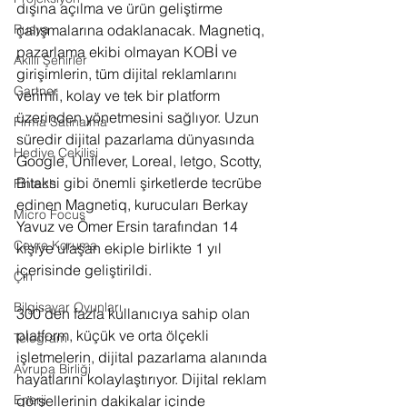
dışına açılma ve ürün geliştirme 
çalışmalarına odaklanacak. Magnetiq, 
Rusya
pazarlama ekibi olmayan KOBİ ve 
Akıllı Şehirler
girişimlerin, tüm dijital reklamlarını 
Gartner
verimli, kolay ve tek bir platform 
üzerinden yönetmesini sağlıyor. Uzun 
Firma Satınalma
süredir dijital pazarlama dünyasında 
Hediye Çekilişi
Google, Unilever, Loreal, letgo, Scotty, 
Bitaksi gibi önemli şirketlerde tecrübe 
Fintech
edinen Magnetiq, kurucuları Berkay 
Micro Focus
Yavuz ve Ömer Ersin tarafından 14 
Çevre Koruma
kişiye ulaşan ekiple birlikte 1 yıl 
içerisinde geliştirildi.
Çin
Bilgisayar Oyunları
300’den fazla kullanıcıya sahip olan 
platform, küçük ve orta ölçekli 
Telegram
işletmelerin, dijital pazarlama alanında 
Avrupa Birliği
hayatlarını kolaylaştırıyor. Dijital reklam 
görsellerinin dakikalar içinde 
Enerji