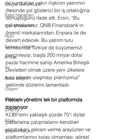
ile kurdukları yakın ilişkinin yatırımın 
Sosyal Sorumluluk
ötesinde yol gösterici bir iş ortaklığına 
Satış Haberleri
dönüştüğünü ifade etti. Ersin, “Bu 
çalışmalarımız, QNB Finansbank’ın 
Veri Merkezleri
önemli markalarından, Enpara ile de 
Hobi
devam edecek. Bu yatırım turu 
Sanayi / Üretim
sonrasında Türkiye’de büyümemizi 
perçinleyip, başta 200 milyar dolar 
Emlak
pazar hacmine sahip Amerika Birleşik 
TV
Devletleri olmak üzere yeni ülkelere 
kısa sürede ulaşmayı planlıyoruz” 
Bulut Bilişim
şeklinde sözlerini tamamladı.
Ulaşım
Reklam yönetimi tek bir platformda 
E-Sports
toplanıyor
Sinema
KOBİ'lerin yaklaşık yüzde 70’i dijital 
Kitap
pazarlama çalışmalarını kendileri 
yürütürken, reklam verme arayüzleri ve 
Bilişim Hukuku
platformlarının kolay olmaması, görsel 