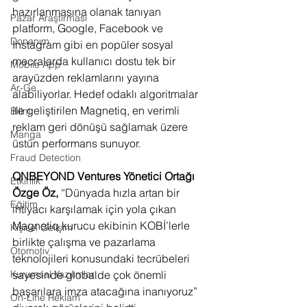
hazırlanmasına olanak tanıyan 
Pazar Araştırması
platform, Google, Facebook ve 
Donanım
Instagram gibi en popüler sosyal 
mecralarda kullanıcı dostu tek bir 
Mobile App
arayüzden reklamlarını yayına 
Ar-Ge
alabiliyorlar. Hedef odaklı algoritmalar 
ile geliştirilen Magnetiq, en verimli 
Bilim
reklam geri dönüşü sağlamak üzere 
Manga
üstün performans sunuyor.
Fraud Detection
QNBEYOND Ventures Yönetici Ortağı 
Etkinlik
Özge Öz,
 “Dünyada hızla artan bir 
Eğitim
ihtiyacı karşılamak için yola çıkan 
Magnetiq kurucu ekibinin KOBİ’lerle 
Kişisel Gelişim
birlikte çalışma ve pazarlama 
Otomotiv
teknolojileri konusundaki tecrübeleri 
sayesinde globalde çok önemli 
Kurumsal Yazılımlar
başarılara imza atacağına inanıyoruz” 
On-Line Reklam