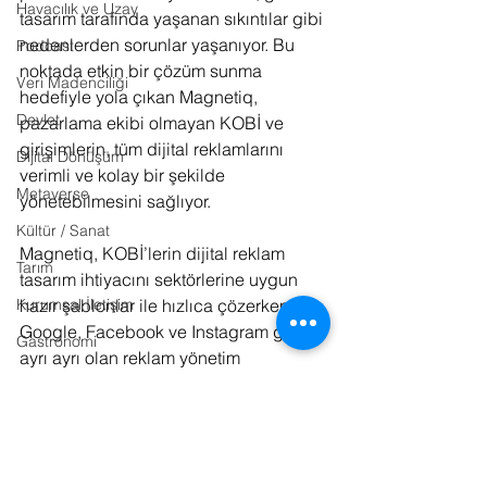
Havacılık ve Uzay
tasarım tarafında yaşanan sıkıntılar gibi 
nedenlerden sorunlar yaşanıyor. Bu 
Podcast
noktada etkin bir çözüm sunma 
Veri Madenciliği
hedefiyle yola çıkan Magnetiq, 
Devlet
pazarlama ekibi olmayan KOBİ ve 
girişimlerin, tüm dijital reklamlarını 
Dijital Dönüşüm
verimli ve kolay bir şekilde 
Metaverse
yönetebilmesini sağlıyor.
Kültür / Sanat
Magnetiq, KOBİ’lerin dijital reklam 
Tarım
tasarım ihtiyacını sektörlerine uygun 
hazır şablonlar ile hızlıca çözerken, 
Kurumsal İletişim
Google, Facebook ve Instagram gibi 
Gastronomi
ayrı ayrı olan reklam yönetim 
Fotoğraf
platformlarını tek bir arayüzde topluyor. 
Platformda şu anda
Google, Facebook 
Lojistik
ve Instagram reklam panelleri 
Tasarım
yönetilirken, yıl sonuna kadar TikTok ve 