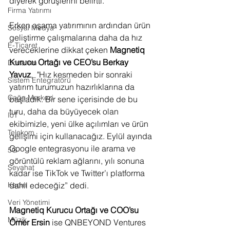
diyerek görüşlerini belirtti.
Firma Yatırımı
Erken aşama yatırımının ardından ürün 
Sosyal Medya
geliştirme çalışmalarına daha da hız 
E-Ticaret
vereceklerine dikkat çeken 
Magnetiq 
Kurucu Ortağı ve CEO’su Berkay 
Donanım
Yavuz
,  "Hız kesmeden bir sonraki 
Sistem Entegratörü
yatırım turumuzun hazırlıklarına da 
Çağrı Merkezi
başladık. Bir sene içerisinde de bu 
turu, daha da büyüyecek olan 
IoT
ekibimizle, yeni ülke açılımları ve ürün 
Telekom
gelişimi için kullanacağız. Eylül ayında 
Google entegrasyonu ile arama ve 
5G
görüntülü reklam ağlarını, yılı sonuna 
Seyahat
kadar ise TikTok ve Twitter’ı platforma 
dahil edeceğiz” dedi.
Kadın
Veri Yönetimi
Magnetiq Kurucu Ortağı ve COO’su 
Müzik
Ömer Ersin
 ise QNBEYOND Ventures 