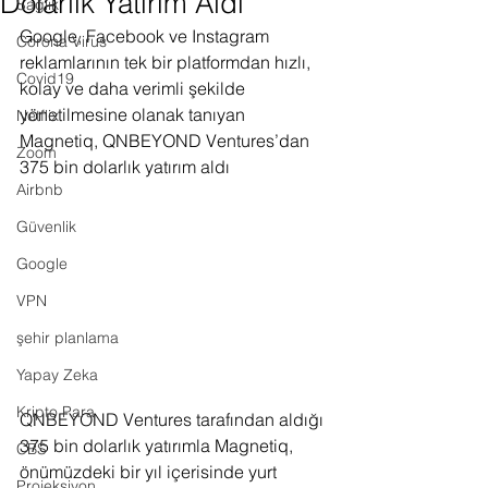
Dolarlık Yatırım Aldı
Sağlık
Google, Facebook ve Instagram 
Corona Virus
reklamlarının tek bir platformdan hızlı, 
Covid19
kolay ve daha verimli şekilde 
yönetilmesine olanak tanıyan 
Netflix
Magnetiq, QNBEYOND Ventures’dan 
Zoom
375 bin dolarlık yatırım aldı
Airbnb
Güvenlik
Google
VPN
şehir planlama
Yapay Zeka
Kripto Para
QNBEYOND Ventures tarafından aldığı 
375 bin dolarlık yatırımla Magnetiq, 
CBS
önümüzdeki bir yıl içerisinde yurt 
Projeksiyon