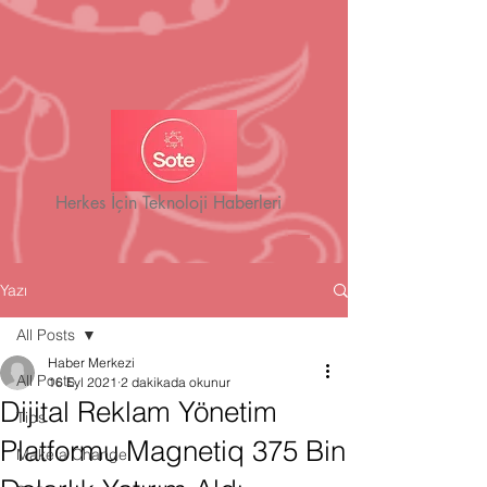
Herkes İçin Teknoloji Haberleri
Yazı
All Posts
Haber Merkezi
All Posts
16 Eyl 2021
2 dakikada okunur
Dijital Reklam Yönetim
Tips
Platformu Magnetiq 375 Bin
Make a Change