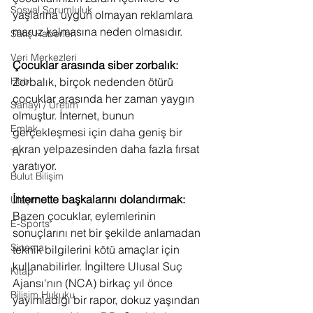
Sosyal Sorumluluk
yaşlarına uygun olmayan reklamlara 
maruz kalmasına neden olmasıdır.
Satış Haberleri
Veri Merkezleri
Çocuklar arasında siber zorbalık: 
Zorbalık, birçok nedenden ötürü 
Hobi
çocuklar arasında her zaman yaygın 
Sanayi / Üretim
olmuştur. İnternet, bunun 
Emlak
gerçekleşmesi için daha geniş bir 
akran yelpazesinden daha fazla fırsat 
TV
yaratıyor.
Bulut Bilişim
İnternette başkalarını dolandırmak: 
Ulaşım
Bazen çocuklar, eylemlerinin 
E-Sports
sonuçlarını net bir şekilde anlamadan 
Sinema
teknik bilgilerini kötü amaçlar için 
kullanabilirler. İngiltere Ulusal Suç 
Kitap
Ajansı'nın (NCA) birkaç yıl önce 
Bilişim Hukuku
yayımladığı bir rapor, dokuz yaşından 