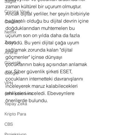
Sağlık
zaman kültürel bir uçurum olmuştur. 
Corona Virus
Ancak dijital yerliler, her şeyin birbiriyle 
bağlantılı olduğu bu dijital devrin içine 
Covid19
doğduklarından muhtemelen bu 
Netflix
uçurum son on yılda daha da fazla 
Zoom
büyüdü. Bu yeni dijital çağa uyum 
sağlamak zorunda kalan "dijital 
Airbnb
göçmenler" içinse dünyayı 
Güvenlik
çocuklarının bakış açısından anlamak 
zor. Siber güvenlik şirketi ESET, 
Google
çocukların internetteki davranışlarını 
VPN
inceleyerek maruz kalabilecekleri 
tehlikeleri inceledi. Ebeveynlere 
şehir planlama
önerilerde bulundu.
Yapay Zeka
Kripto Para
CBS
Projeksiyon