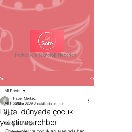
Herkes İçin Teknoloji Haberleri
Yazı
All Posts
Haber Merkezi
All Posts
13 Mar 2025
2 dakikada okunur
Dijital dünyada çocuk
Tips
yetiştirme rehberi
Make a Change
Ebeveynler ve çocukları arasında her 