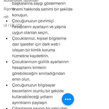
Mühendislik Yazılımları
başkalarına saygı göstermenin 
önemi hakkında samimi bir şekilde 
Sigorta
konuşun,
HR
Çocuğunuzun çevrimiçi 
UI / UX / CX
hesaplarını ayarlayın ve yaşına 
uygun olanları seçin,
Çocuklarınızı, kişisel bilgilerine 
dair işaretler için dark web'i 
izleyen bir kimlik koruma 
hizmetine kaydettirin,
Çocuklarınızın gizlilik ayarlarının 
hesaplarını kimlerin 
görebileceğini sınırladığından 
emin olun,
Çocuğunuzun bilgisayar 
becerilerini olumlu bir şekilde 
kullanabileceği yolların 
ayrıntılarını paylaşın
Cihazlarına saygın bir satıcıdan 