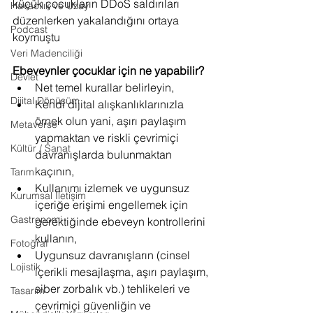
küçük çocukların DDoS saldırıları 
Havacılık ve Uzay
düzenlerken yakalandığını ortaya 
Podcast
koymuştu
Veri Madenciliği
Ebeveynler çocuklar için ne yapabilir?
Devlet
Net temel kurallar belirleyin,
Dijital Dönüşüm
Kendi dijital alışkanlıklarınızla 
örnek olun yani, aşırı paylaşım 
Metaverse
yapmaktan ve riskli çevrimiçi 
Kültür / Sanat
davranışlarda bulunmaktan 
kaçının,
Tarım
Kullanımı izlemek ve uygunsuz 
Kurumsal İletişim
içeriğe erişimi engellemek için 
Gastronomi
gerektiğinde ebeveyn kontrollerini 
kullanın,
Fotoğraf
Uygunsuz davranışların (cinsel 
Lojistik
içerikli mesajlaşma, aşırı paylaşım, 
siber zorbalık vb.) tehlikeleri ve 
Tasarım
çevrimiçi güvenliğin ve 