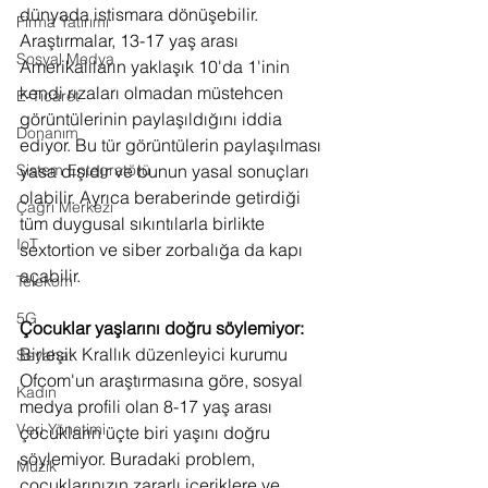
dünyada istismara dönüşebilir. 
Firma Yatırımı
Araştırmalar, 13-17 yaş arası 
Sosyal Medya
Amerikalıların yaklaşık 10'da 1'inin 
kendi rızaları olmadan müstehcen 
E-Ticaret
görüntülerinin paylaşıldığını iddia 
Donanım
ediyor. Bu tür görüntülerin paylaşılması 
yasa dışıdır ve bunun yasal sonuçları 
Sistem Entegratörü
olabilir. Ayrıca beraberinde getirdiği 
Çağrı Merkezi
tüm duygusal sıkıntılarla birlikte 
IoT
sextortion ve siber zorbalığa da kapı 
açabilir.
Telekom
5G
Çocuklar yaşlarını doğru söylemiyor: 
Birleşik Krallık düzenleyici kurumu 
Seyahat
Ofcom'un araştırmasına göre, sosyal 
Kadın
medya profili olan 8-17 yaş arası 
Veri Yönetimi
çocukların üçte biri yaşını doğru 
söylemiyor. Buradaki problem, 
Müzik
çocuklarınızın zararlı içeriklere ve 