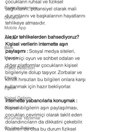
çocukların ruhsal ve fiziksel 
Pazar Araştırması
sağlıklarını, potansiyel olarak mali 
durumlarını ve başkalarının hayatlarını 
Donanım
tehlikeye atmasıdır.
Mobile App
Ne tür tehlikelerden bahsediyoruz?
Ar-Ge
Kişisel verilerin internette aşırı 
Bilim
paylaşımı : 
Sosyal medya siteleri, 
çevrimiçi oyun ve sohbet odaları ve 
Manga
diğer platformlar çocukların kişisel 
Fraud Detection
bilgileriyle dolup taşıyor. Zorbalar ve 
Etkinlik
kimlik hırsızları bu bilgileri onlara karşı 
kullanmak için hazır bekliyorlar.
Eğitim
Kişisel Gelişim
İnternette yabancılarla konuşmak : 
Kişisel bilgilerin aşırı paylaşılması, 
Otomotiv
çocukları çevrimiçi olarak taklit eden 
Kurumsal Yazılımlar
dolandırıcıların da dikkatini çekebilir. 
On-Line Reklam
Nadiren de olsa bu durum fiziksel 