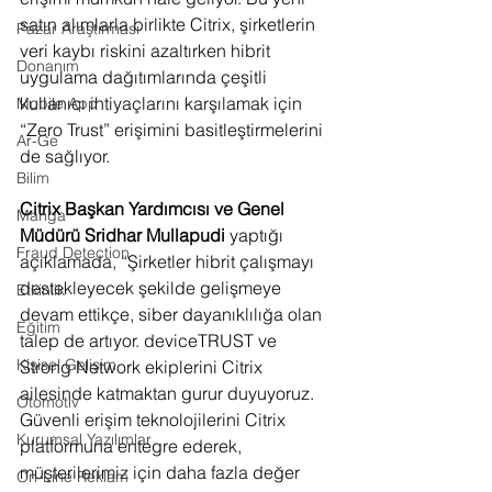
satın alımlarla birlikte Citrix, şirketlerin 
Pazar Araştırması
veri kaybı riskini azaltırken hibrit 
Donanım
uygulama dağıtımlarında çeşitli 
kullanıcı ihtiyaçlarını karşılamak için 
Mobile App
“Zero Trust” erişimini basitleştirmelerini 
Ar-Ge
de sağlıyor.
Bilim
Citrix Başkan Yardımcısı ve Genel 
Manga
Müdürü Sridhar Mullapudi
 yaptığı 
Fraud Detection
açıklamada, “Şirketler hibrit çalışmayı 
destekleyecek şekilde gelişmeye 
Etkinlik
devam ettikçe, siber dayanıklılığa olan 
Eğitim
talep de artıyor. deviceTRUST ve 
Kişisel Gelişim
Strong Network ekiplerini Citrix 
ailesinde katmaktan gurur duyuyoruz. 
Otomotiv
Güvenli erişim teknolojilerini Citrix 
Kurumsal Yazılımlar
platformuna entegre ederek, 
müşterilerimiz için daha fazla değer 
On-Line Reklam