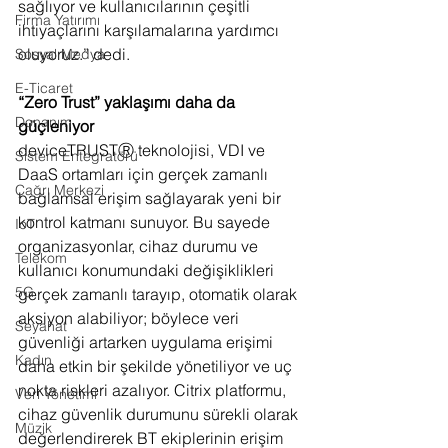
sağlıyor ve kullanıcılarının çeşitli 
Firma Yatırımı
ihtiyaçlarını karşılamalarına yardımcı 
oluyoruz.” dedi.
Sosyal Medya
E-Ticaret
“Zero Trust” yaklaşımı daha da 
Donanım
güçleniyor
deviceTRUSTⓇ teknolojisi, VDI ve 
Sistem Entegratörü
DaaS ortamları için gerçek zamanlı 
Çağrı Merkezi
bağlamsal erişim sağlayarak yeni bir 
kontrol katmanı sunuyor. Bu sayede 
IoT
organizasyonlar, cihaz durumu ve 
Telekom
kullanıcı konumundaki değişiklikleri 
5G
gerçek zamanlı tarayıp, otomatik olarak 
aksiyon alabiliyor; böylece veri 
Seyahat
güvenliği artarken uygulama erişimi 
Kadın
daha etkin bir şekilde yönetiliyor ve uç 
nokta riskleri azalıyor. Citrix platformu, 
Veri Yönetimi
cihaz güvenlik durumunu sürekli olarak 
Müzik
değerlendirerek BT ekiplerinin erişim 