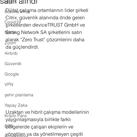
satın alındı
Sağlık
Dijital çalışma ortamlarının lider şirketi 
Corona Virus
Citrix, güvenlik alanında önde gelen 
Covid19
şirketlerden deviceTRUST GmbH ve 
Strong Network SA şirketlerini satın 
Netflix
alarak “Zero Trust” çözümlerini daha 
Zoom
da güçlendirdi.
Airbnb
Güvenlik
Google
VPN
şehir planlama
Yapay Zeka
Uzaktan ve hibrit çalışma modellerinin 
Kripto Para
yaygınlaşmasıyla birlikte farklı 
CBS
bölgelerde çalışan ekiplerin ve 
yönetilen ya da yönetilmeyen çeşitli 
Projeksiyon