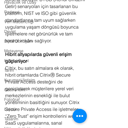
Havacılık ve Uzay
Getir) senaryoları için tasarlanan bu 
Podcast
platform, NIST ve ISO gibi güvenlik 
standartlarına tam uyum sağlarken 
Veri Madenciliği
uygulama yaşam döngüsü boyunca 
Devlet
işletmelere net görünürlük ve tam 
kontrol imkânı sağlıyor.
Dijital Dönüşüm
Metaverse
Hibrit altyapılarda güvenli erişim 
Kültür / Sanat
güçleniyor
Citrix, bu satın almalara ek olarak, 
Tarım
hibrit ortamlarda CitrixⓇ Secure 
Kurumsal İletişim
Private Access desteğini de 
genişleterek müşterilere yerel veri 
Gastronomi
merkezlerinin esnekliği ile bulut 
Fotoğraf
yönetiminin basitliğini sunuyor. Citrix 
Secure Private Access ile işletmeler, 
Lojistik
“Zero Trust” erişim kontrollerini web ve 
Tasarım
SaaS uygulamalarına, sanal 