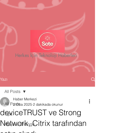
Herkes İçin Teknoloji Haberleri
Yazı
All Posts
Haber Merkezi
All Posts
2 Oca 2025
2 dakikada okunur
deviceTRUST ve Strong
Tips
Network, Citrix tarafından
Make a Change