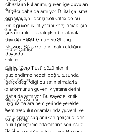
cihazların kullanımı, güvenliğe duyulan 
Rusya
ihtiyacı daha da artırıyor. Dijital çalışma 
ortamlarının lider şirketi Citrix de bu 
Akıllı Şehirler
kritik güvenlik ihtiyacını karşılamak için 
Gartner
çok önemli bir stratejik adım atarak 
deviceTRUST GmbH ve Strong 
Firma Satınalma
Network SA şirketlerini satın aldığını 
Hediye Çekilişi
duyurdu.
Fintech
Citrix, “Zero Trust” çözümlerini 
Micro Focus
güçlendirme hedefi doğrultusunda 
Çevre Koruma
gerçekleştirdiği bu satın almalarla 
platformunun güvenlik yeteneklerini 
Çin
daha da arttırıyor. Bu sayede, kritik 
Bilgisayar Oyunları
uygulamalara hem yerinde yerelde 
Telegram
hem de bulut ortamlarında güvenli ve 
izole erişim sağlanırken geliştiricilerin 
Avrupa Birliği
bulut geliştirme ortamlarına sorunsuz 
Enerji
erişimi mümkün hale geliyor. Bu yeni 