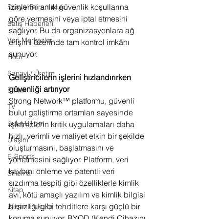
izinlerini anlık güvenlik koşullarına 
Sosyal Sorumluluk
göre vermesini veya iptal etmesini 
Satış Haberleri
sağlıyor. Bu da organizasyonlara ağ 
Veri Merkezleri
erişimi üzerinde tam kontrol imkânı 
sunuyor.
Hobi
Sanayi / Üretim
Geliştiricilerin işlerini hızlandırırken 
güvenliği artırıyor
Emlak
Strong Network™ platformu, güvenli 
TV
bulut geliştirme ortamları sayesinde 
Bulut Bilişim
işletmelerin kritik uygulamaları daha 
hızlı, verimli ve maliyet etkin bir şekilde 
Ulaşım
oluşturmasını, başlatmasını ve 
E-Sports
yönetmesini sağlıyor. Platform, veri 
kaybını önleme ve patentli veri 
Sinema
sızdırma tespiti gibi özelliklerle kimlik 
Kitap
avı, kötü amaçlı yazılım ve kimlik bilgisi 
hırsızlığı gibi tehditlere karşı güçlü bir 
Bilişim Hukuku
koruma sunuyor. BYOD (Kendi Cihazını 