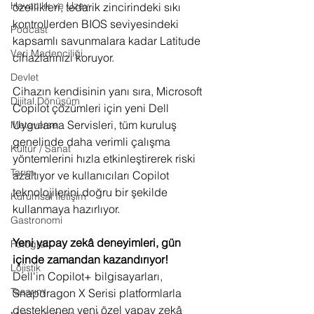
Havacılık ve Uzay
özellikleri, tedarik zincirindeki sıkı 
kontrollerden BIOS seviyesindeki 
Podcast
kapsamlı savunmalara kadar Latitude 
Veri Madenciliği
cihazlarınızı koruyor.
Devlet
Cihazın kendisinin yanı sıra, Microsoft 
Dijital Dönüşüm
Copilot çözümleri için yeni Dell 
Uygulama Servisleri, tüm kuruluş 
Metaverse
genelinde daha verimli çalışma 
Kültür / Sanat
yöntemlerini hızla etkinleştirerek riski 
Tarım
azaltıyor ve kullanıcıları Copilot 
teknolojilerini doğru bir şekilde 
Kurumsal İletişim
kullanmaya hazırlıyor.
Gastronomi
Yeni yapay zekâ deneyimleri, gün 
Fotoğraf
içinde zamandan kazandırıyor!
Lojistik
Dell'in Copilot+ bilgisayarları, 
Tasarım
Snapdragon X Serisi platformlarla 
desteklenen yeni özel yapay zekâ 