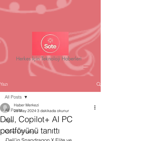
Herkes İçin Teknoloji Haberleri
Yazı
All Posts
Haber Merkezi
All Posts
29 May 2024
3 dakikada okunur
Dell, Copilot+ AI PC
Tips
portföyünü tanıttı
Make a Change
Dell’in Snapdragon X Elite ve 