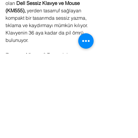
olan 
Dell Sessiz Klavye ve Mouse 
(KM555),
 yerden tasarruf sağlayan 
kompakt bir tasarımda sessiz yazma, 
tıklama ve kaydırmayı mümkün kılıyor. 
Klavyenin 36 aya kadar da pil ömrü 
bulunuyor.
Zoom ve Microsoft Teams için 
dünyanın ilk kablolu iş birliği klavyesi 
olan 
Dell Kablolu Kolaborasyon 
Klavyesi (KB525C),
 mikrofon sesini 
açma / kapama, video açma / kapama, 
ekran paylaşımı ve sohbet dâhil olmak 
üzere konferans görüşmeleri sırasında 
sorunsuz performans için tasarlanmış 
özel tuşlara sahip.
Kuruluşlar bilgisayarlarını yapay zekalı 
cihazlarla yenilemenin planlarını 