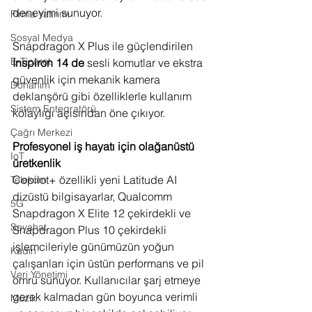
deneyimi sunuyor.
Firma Yatırımı
Sosyal Medya
Snapdragon X Plus ile güçlendirilen 
E-Ticaret
Inspiron 14 de
 sesli komutlar ve ekstra 
güvenlik için mekanik kamera 
Donanım
deklanşörü gibi özelliklerle kullanım 
Sistem Entegratörü
kolaylığı açısından öne çıkıyor.
Çağrı Merkezi
Profesyonel iş hayatı için olağanüstü 
IoT
üretkenlik
Copilot+ özellikli yeni Latitude AI 
Telekom
dizüstü bilgisayarlar, Qualcomm 
5G
Snapdragon X Elite 12 çekirdekli ve 
Seyahat
Snapdragon Plus 10 çekirdekli 
işlemcileriyle günümüzün yoğun 
Kadın
çalışanları için üstün performans ve pil 
Veri Yönetimi
ömrü sunuyor. Kullanıcılar şarj etmeye 
gerek kalmadan gün boyunca verimli 
Müzik