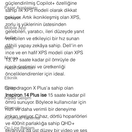
güçlendirilmiş Copilot+ özelliğine 
Pazar Araştırması
sahip ilk XPS modeli olarak dikkat 
çekiyor. Artık ikonikleşmiş olan XPS,  
Donanım
zorlu iş yüklerinin üstesinden 
Mobile App
gelebilen, yaratıcı, ileri düzeyde yanıt 
Ar-Ge
verebilen ve etkileyici bir hız sunan 
dâhili yapay zekâya sahip. Dell'in en 
Bilim
ince ve en hafif XPS modeli olan XPS 
Manga
13, 27 saate kadar pil ömrüyle de 
içerik üretimini ve üretkenliği 
Fraud Detection
önceliklendirenler için ideal.
Etkinlik
Snapdragon X Plus'a sahip olan 
Eğitim
Inspiron 14 Plus ise 
15 saate kadar pil 
Kişisel Gelişim
ömrü sunuyor. Böylece kullanıcılar için 
Otomotiv
hızlı ve daha verimli bir deneyime 
imkan veriyor. Cihaz, dörtlü hoparlörleri 
Kurumsal Yazılımlar
ve 400nit parlaklığa sahip QHD+ 
On-Line Reklam
ekranıyla da üst düzey bir video ve ses 