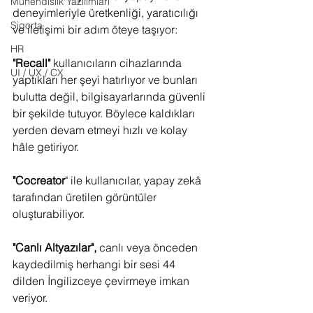
Mühendislik Yazılımları
deneyimleriyle üretkenliği, yaratıcılığı 
Sigorta
ve iletişimi bir adım öteye taşıyor:
HR
"Recall" 
kullanıcıların cihazlarında 
UI / UX / CX
yaptıkları her şeyi hatırlıyor ve bunları 
bulutta değil, bilgisayarlarında güvenli 
bir şekilde tutuyor. Böylece kaldıkları 
yerden devam etmeyi hızlı ve kolay 
hâle getiriyor.
"Cocreator
" ile kullanıcılar, yapay zekâ 
tarafından üretilen görüntüler 
oluşturabiliyor.
"Canlı Altyazılar", 
canlı veya önceden 
kaydedilmiş herhangi bir sesi 44 
dilden İngilizceye çevirmeye imkan 
veriyor.