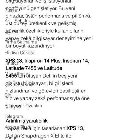
bilgisayarları ve iş istasyonları 
portföyünü genişletiyor. Bu yeni 
Rusya
cihazlar, üstün performans ve pil ömrü, 
Akıllı Şehirler
üst düzey üretkenlik ve gelişmiş 
güvenlik özellikleriyle kullanıcıların 
Gartner
yapay zekâ bilgisayar deneyimine yeni 
Firma Satınalma
bir boyut kazandırıyor.
Hediye Çekilişi
XPS 13, Inspiron 14 Plus, Inspiron 14, 
Fintech
Latitude 7455 ve Latitude 
Micro Focus
5455’ten
 oluşan Dell'in beş yeni 
dizüstü bilgisayarı, bilgi işlemi 
Çevre Koruma
hızlandıran ve görevleri basitleştiren 
Çin
hız ve yapay zekâ performansıyla öne 
çıkıyor.
Bilgisayar Oyunları
Telegram
Artırılmış yaratıcılık
Avrupa Birliği
Yapay zekâ için tasarlanan 
XPS 13
, 
Dell'in Snapdragon X Elite ile 
Enerji