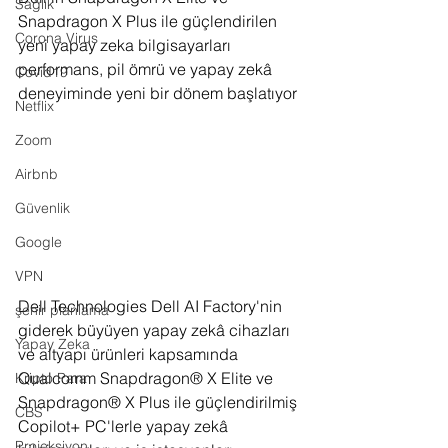
Sağlık
Snapdragon X Plus ile güçlendirilen 
Corona Virus
yeni yapay zeka bilgisayarları 
performans, pil ömrü ve yapay zekâ 
Covid19
deneyiminde yeni bir dönem başlatıyor
Netflix
Zoom
Airbnb
Güvenlik
Google
VPN
Dell Technologies Dell AI Factory'nin 
şehir planlama
giderek büyüyen yapay zekâ cihazları 
Yapay Zeka
ve altyapı ürünleri kapsamında 
Qualcomm Snapdragon® X Elite ve 
Kripto Para
Snapdragon® X Plus ile güçlendirilmiş 
CBS
Copilot+ PC'lerle yapay zekâ 
Projeksiyon