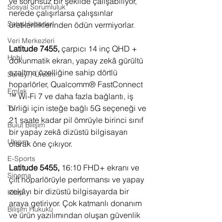
ve sorunsuz bir şekilde çalışabiliyor, 
Sosyal Sorumluluk
nerede çalışırlarsa çalışsınlar 
Satış Haberleri
üretkenliklerinden ödün vermiyorlar.
Veri Merkezleri
Latitude 7455,
 çarpıcı 14 inç QHD + 
Hobi
dokunmatik ekran, yapay zekâ gürültü 
azaltma özelliğine sahip dörtlü 
Sanayi / Üretim
hoparlörler, Qualcomm® FastConnect 
Emlak
™ Wi-Fi 7 ve daha fazla bağlantı, iş 
birliği için isteğe bağlı 5G seçeneği ve 
TV
21 saate kadar pil ömrüyle birinci sınıf 
Bulut Bilişim
bir yapay zekâ dizüstü bilgisayarı 
Ulaşım
olarak öne çıkıyor.
E-Sports
Latitude 5455,
 16:10 FHD+ ekranı ve 
Sinema
çift hoparlörüyle performansı ve yapay 
zekâyı bir dizüstü bilgisayarda bir 
Kitap
araya getiriyor. Çok katmanlı donanım 
Bilişim Hukuku
ve ürün yazılımından oluşan güvenlik 