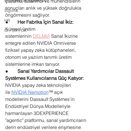
çözümü, tasarımcı ve mühendislerin 
Mühendislik Yazılımları
sonuçları anlık ve yüksek doğrulukla 
Sigorta
öngörmesini sağlıyor.
HR
●        
Her Fabrika İçin Sanal İkiz: 
Küresel üretim 
UI / UX / CX
sistemlerinin 
DELMIA
 Sanal İkizine 
entegre edilen NVIDIA Omniverse 
fiziksel yapay zeka kütüphaneleri, 
otonom ve yazılım tanımlı üretim 
sistemlerine imkan tanıyor.
●        
Sanal Yardımcılar Dassault 
Systèmes Kullanıcılarına Güç Katıyor: 
NVIDIA yapay zeka teknolojileri 
ile
NVIDIA Nemotron
™ açık 
modellerini Dassault Systèmes’in 
Endüstriyel Dünya Modelleriyle 
harmanlayan 3DEXPERIENCE 
"agentic" platformu, sanal yardımcıların 
derin endüstriyel verilere erişmesine 