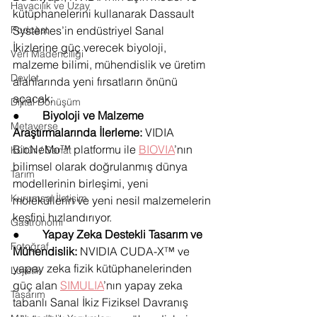
Havacılık ve Uzay
kütüphanelerini kullanarak Dassault 
Systèmes’in endüstriyel Sanal 
Podcast
İkizlerine güç verecek biyoloji, 
Veri Madenciliği
malzeme bilimi, mühendislik ve üretim 
Devlet
alanlarında yeni fırsatların önünü 
açacak:
Dijital Dönüşüm
●        
Biyoloji ve Malzeme 
Metaverse
Araştırmalarında İlerleme: 
VIDIA 
BioNeMo™ platformu ile 
BIOVIA
’nın 
Kültür / Sanat
bilimsel olarak doğrulanmış dünya 
Tarım
modellerinin birleşimi, yeni 
Kurumsal İletişim
moleküllerin ve yeni nesil malzemelerin 
keşfini hızlandırıyor.
Gastronomi
●        
Yapay Zeka Destekli Tasarım ve 
Fotoğraf
Mühendislik: 
NVIDIA CUDA-X™ ve 
yapay zeka fizik kütüphanelerinden 
Lojistik
güç alan 
SIMULIA
’nın yapay zeka 
Tasarım
tabanlı Sanal İkiz Fiziksel Davranış 