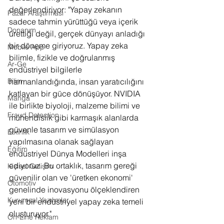
değerlendiriyor: "Yapay zekanın 
Pazar Araştırması
sadece tahmin yürüttüğü veya içerik 
Donanım
ürettiği değil, gerçek dünyayı anladığı 
bir döneme giriyoruz. Yapay zeka 
Mobile App
bilimle, fizikle ve doğrulanmış 
Ar-Ge
endüstriyel bilgilerle 
harmanlandığında, insan yaratıcılığını 
Bilim
katlayan bir güce dönüşüyor. NVIDIA 
Manga
ile birlikte biyoloji, malzeme bilimi ve 
Fraud Detection
mühendislik gibi karmaşık alanlarda 
güvenle tasarım ve simülasyon 
Etkinlik
yapılmasına olanak sağlayan 
Eğitim
endüstriyel Dünya Modelleri inşa 
ediyoruz. Bu ortaklık, tasarım gereği 
Kişisel Gelişim
güvenilir olan ve 'üretken ekonomi' 
Otomotiv
genelinde inovasyonu ölçeklendiren 
Kurumsal Yazılımlar
yeni bir endüstriyel yapay zeka temeli 
oluşturuyor."
On-Line Reklam