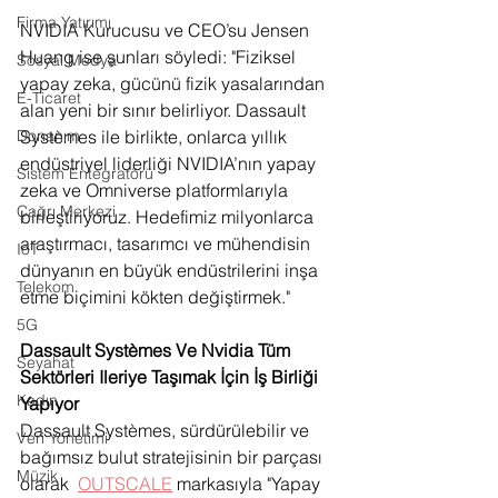
Firma Yatırımı
NVIDIA Kurucusu ve CEO’su Jensen 
Huang ise şunları söyledi: "Fiziksel 
Sosyal Medya
yapay zeka, gücünü fizik yasalarından 
E-Ticaret
alan yeni bir sınır belirliyor. Dassault 
Systèmes ile birlikte, onlarca yıllık 
Donanım
endüstriyel liderliği NVIDIA’nın yapay 
Sistem Entegratörü
zeka ve Omniverse platformlarıyla 
Çağrı Merkezi
birleştiriyoruz. Hedefimiz milyonlarca 
araştırmacı, tasarımcı ve mühendisin 
IoT
dünyanın en büyük endüstrilerini inşa 
Telekom
etme biçimini kökten değiştirmek."
5G
Dassault Systèmes Ve Nvidia Tüm 
Seyahat
Sektörleri Ileriye Taşımak İçin İş Birliği 
Kadın
Yapıyor
Dassault Systèmes, sürdürülebilir ve 
Veri Yönetimi
bağımsız bulut stratejisinin bir parçası 
Müzik
olarak  
OUTSCALE
 markasıyla "Yapay 