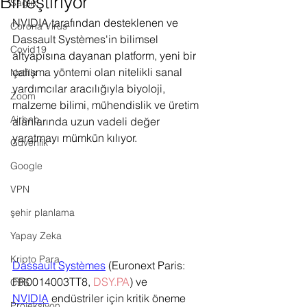
Birleştiriyor
Sağlık
NVIDIA tarafından desteklenen ve 
Corona Virus
Dassault Systèmes'in bilimsel 
Covid19
altyapısına dayanan platform, yeni bir 
çalışma yöntemi olan nitelikli sanal 
Netflix
yardımcılar aracılığıyla biyoloji, 
Zoom
malzeme bilimi, mühendislik ve üretim 
Airbnb
alanlarında uzun vadeli değer 
yaratmayı mümkün kılıyor.
Güvenlik
Google
VPN
şehir planlama
Yapay Zeka
Kripto Para
Dassault Systèmes
 (Euronext Paris: 
FR0014003TT8, 
DSY.PA
) ve 
CBS
NVIDIA
 endüstriler için kritik öneme 
Projeksiyon