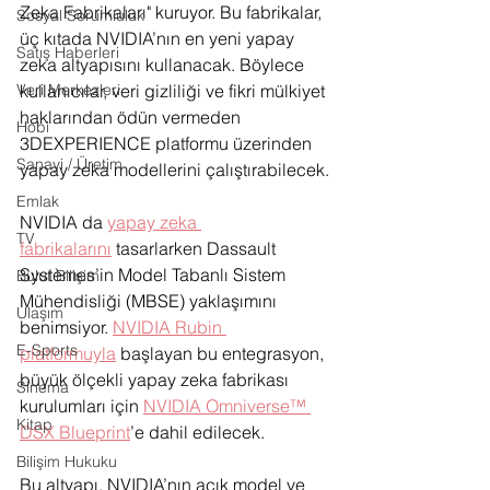
Zeka Fabrikaları" kuruyor. Bu fabrikalar, 
Sosyal Sorumluluk
üç kıtada NVIDIA’nın en yeni yapay 
Satış Haberleri
zeka altyapısını kullanacak. Böylece 
kullanıcılar, veri gizliliği ve fikri mülkiyet 
Veri Merkezleri
haklarından ödün vermeden 
Hobi
3DEXPERIENCE platformu üzerinden 
Sanayi / Üretim
yapay zeka modellerini çalıştırabilecek.
Emlak
NVIDIA da 
yapay zeka 
TV
fabrikalarını
 tasarlarken Dassault 
Systèmes’in Model Tabanlı Sistem 
Bulut Bilişim
Mühendisliği (MBSE) yaklaşımını 
Ulaşım
benimsiyor. 
NVIDIA Rubin 
E-Sports
platformuyla
 başlayan bu entegrasyon, 
büyük ölçekli yapay zeka fabrikası 
Sinema
kurulumları için 
NVIDIA Omniverse™ 
Kitap
DSX Blueprint
’e dahil edilecek.
Bilişim Hukuku
Bu altyapı, NVIDIA’nın açık model ve 