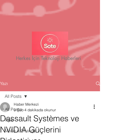
Herkes İçin Teknoloji Haberleri
Yazı
All Posts
Haber Merkezi
All Posts
9 Şub
4 dakikada okunur
Dassault Systèmes ve
Tips
NVIDIA Güçlerini
Make a Change