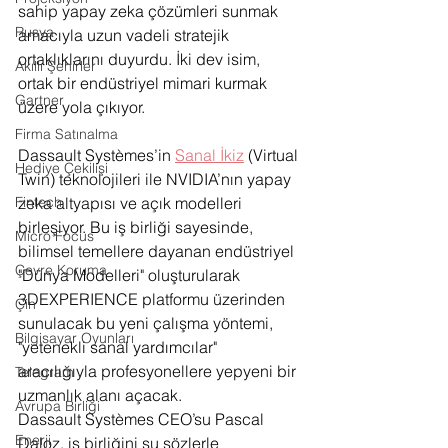
sahip yapay zeka çözümleri sunmak 
Rusya
amacıyla uzun vadeli stratejik 
ortaklıklarını duyurdu. İki dev isim, 
Akıllı Şehirler
ortak bir endüstriyel mimari kurmak 
Gartner
üzere yola çıkıyor.
Firma Satınalma
Dassault Systèmes’in 
Sanal İkiz
 (Virtual 
Hediye Çekilişi
Twin) teknolojileri ile NVIDIA’nın yapay 
zeka altyapısı ve açık modelleri 
Fintech
birleşiyor. Bu iş birliği sayesinde, 
Micro Focus
bilimsel temellere dayanan endüstriyel 
Çevre Koruma
"Dünya Modelleri" oluşturularak 
3DEXPERIENCE platformu üzerinden 
Çin
sunulacak bu yeni çalışma yöntemi, 
Bilgisayar Oyunları
"yetenekli sanal yardımcılar" 
aracılığıyla profesyonellere yepyeni bir 
Telegram
uzmanlık alanı açacak.
Avrupa Birliği
Dassault Systèmes CEO’su Pascal 
Enerji
Daloz, iş birliğini şu sözlerle 