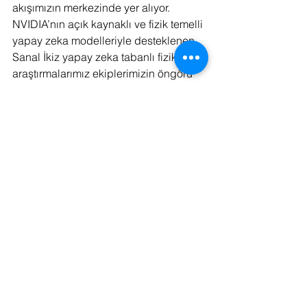
akışımızın merkezinde yer alıyor. 
NVIDIA’nın açık kaynaklı ve fizik temelli 
yapay zeka modelleriyle desteklenen 
Sanal İkiz yapay zeka tabanlı fizik 
araştırmalarımız ekiplerimizin öngörü 
doğruluğundan ödün vermeden, 
konseptten üretime her zamankinden 
daha hızlı geçmesine yardımcı olma 
potansiyeline sahip. Lucid’in 
gelecekteki inovasyonlarını 
desteklemek için bu yeni araçları 
kullanmayı ve iş birliğimizi sürdürmeyi 
heyecanla bekliyoruz."
Wichita Eyalet Üniversitesi Ulusal 
Havacılık Araştırmaları Enstitüsü 
(NIAR), Gelişen Teknolojiler ve 
CAD/CAM Direktörü Shawn Ehrstein: 
"NIAR olarak yeni nesil hava araçlarına 