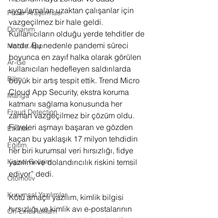
uygulamaları uzaktan çalışanlar için 
Pazar Araştırması
vazgeçilmez bir hale geldi. 
Donanım
Kullanıcıların olduğu yerde tehditler de 
vardır. Bu nedenle pandemi süreci 
Mobile App
boyunca en zayıf halka olarak görülen 
Ar-Ge
kullanıcıları hedefleyen saldırılarda 
Bilim
büyük bir artış tespit ettik. Trend Micro 
Cloud App Security, ekstra koruma 
Manga
katmanı sağlama konusunda her 
Fraud Detection
zaman vazgeçilmez bir çözüm oldu. 
Filtreleri aşmayı başaran ve gözden 
Etkinlik
kaçan bu yaklaşık 17 milyon tehdidin 
Eğitim
her biri kurumsal veri hırsızlığı, fidye 
yazılımı ve dolandırıcılık riskini temsil 
Kişisel Gelişim
ediyor” dedi.
Otomotiv
Kurumsal Yazılımlar
Kötü amaçlı yazılım, kimlik bilgisi 
hırsızlığı ve kimlik avı e-postalarının 
On-Line Reklam