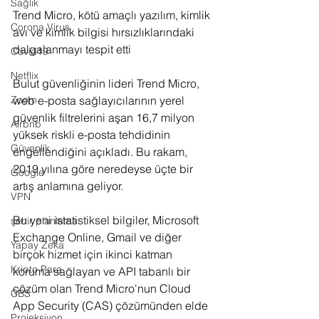
Sağlık
Trend Micro, kötü amaçlı yazılım, kimlik 
Corona Virus
avı ve kimlik bilgisi hırsızlıklarındaki 
dalgalanmayı tespit etti
Covid19
Netflix
Bulut güvenliğinin lideri Trend Micro, 
Zoom
web e-posta sağlayıcılarının yerel 
güvenlik filtrelerini aşan 16,7 milyon 
Airbnb
yüksek riskli e-posta tehdidinin 
Güvenlik
engellendiğini açıkladı. Bu rakam, 
2019 yılına göre neredeyse üçte bir 
Google
artış anlamına geliyor.
VPN
Bu yeni istatistiksel bilgiler, Microsoft 
şehir planlama
Exchange Online, Gmail ve diğer 
Yapay Zeka
birçok hizmet için ikinci katman 
Kripto Para
koruma sağlayan ve API tabanlı bir 
çözüm olan Trend Micro'nun Cloud 
CBS
App Security (CAS) çözümünden elde 
Projeksiyon