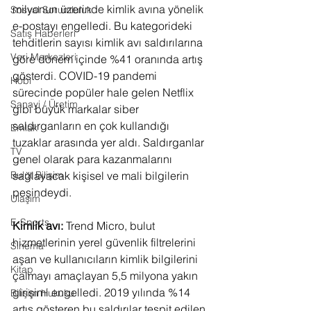
milyonun üzerinde kimlik avına yönelik 
Sosyal Sorumluluk
e-postayı engelledi. Bu kategorideki 
Satış Haberleri
tehditlerin sayısı kimlik avı saldırılarına 
Veri Merkezleri
göre dönem içinde %41 oranında artış 
gösterdi. COVID-19 pandemi 
Hobi
sürecinde popüler hale gelen Netflix 
Sanayi / Üretim
gibi büyük markalar siber 
saldırganların en çok kullandığı 
Emlak
tuzaklar arasında yer aldı. Saldırganlar 
TV
genel olarak para kazanmalarını 
sağlayacak kişisel ve mali bilgilerin 
Bulut Bilişim
peşindeydi.
Ulaşım
E-Sports
Kimlik avı: 
Trend Micro, bulut 
hizmetlerinin yerel güvenlik filtrelerini 
Sinema
aşan ve kullanıcıların kimlik bilgilerini 
Kitap
çalmayı amaçlayan 5,5 milyona yakın 
girişimi engelledi. 2019 yılında %14 
Bilişim Hukuku
artış gösteren bu saldırılar tespit edilen 