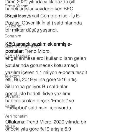
tümü 2020 yılında yıllık bazda çift 
Firma Yatırımı
haneli artışlar kaydederken BEC 
(Business Email Compromise - İş E-
Sosyal Medya
Postası Güvenlik İhlali) saldırılarında 
E-Ticaret
bir miktar düşüş yaşandı.
Donanım
Kötü amaçlı yazılım eklenmiş e-
Sistem Entegratörü
postalar: 
Trend Micro, 
Çağrı Merkezi
engellenmeselerdi kullanıcıların gelen 
kutularında görünecek kötü amaçlı 
IoT
yazılım içeren 1,1 milyon e-posta tespit 
Telekom
etti. Bu, 2019 yılına göre %16 artış 
anlamına geliyor. Bu saldırılar 
5G
genellikle hedefli fidye yazılımı 
Seyahat
habercisi olan birçok "Emotet" ve 
Kadın
"Trickpbot" saldırısını içeriyordu.
Veri Yönetimi
Oltalama: 
Trend Micro, 2020 yılında bir 
Müzik
önceki yıla göre %19 artışla 6,9 