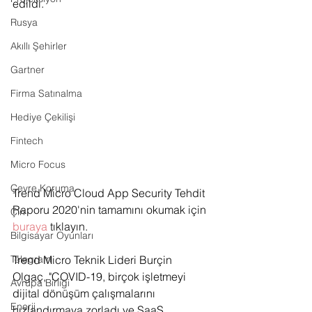
edildi.
Rusya
Akıllı Şehirler
Gartner
Firma Satınalma
Hediye Çekilişi
Fintech
Micro Focus
Çevre Koruma
Trend Micro Cloud App Security Tehdit 
Raporu 2020'nin tamamını okumak için 
Çin
buraya
 tıklayın.
Bilgisayar Oyunları
Trend Micro Teknik Lideri Burçin 
Telegram
Olgaç, "COVID-19, birçok işletmeyi 
Avrupa Birliği
dijital dönüşüm çalışmalarını 
Enerji
hızlandırmaya zorladı ve SaaS 