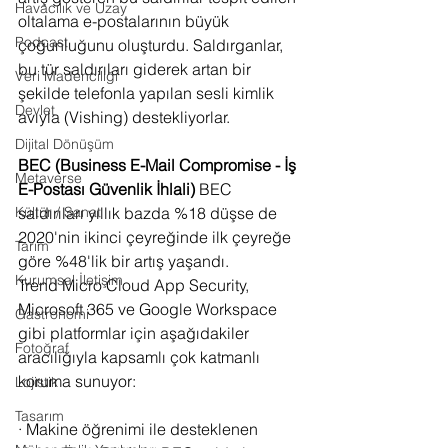
Havacılık ve Uzay
oltalama e-postalarının büyük 
Podcast
çoğunluğunu oluşturdu. Saldırganlar, 
bu tür saldırıları giderek artan bir 
Veri Madenciliği
şekilde telefonla yapılan sesli kimlik 
Devlet
avıyla (Vishing) destekliyorlar.
Dijital Dönüşüm
BEC (Business E-Mail Compromise - İş 
Metaverse
E-Postası Güvenlik İhlali) 
BEC 
saldırıları yıllık bazda %18 düşse de 
Kültür / Sanat
2020'nin ikinci çeyreğinde ilk çeyreğe 
Tarım
göre %48'lik bir artış yaşandı.
Kurumsal İletişim
Trend Micro Cloud App Security, 
Microsoft 365 ve Google Workspace 
Gastronomi
gibi platformlar için aşağıdakiler 
Fotoğraf
aracılığıyla kapsamlı çok katmanlı 
koruma sunuyor:
Lojistik
Tasarım
· Makine öğrenimi ile desteklenen 