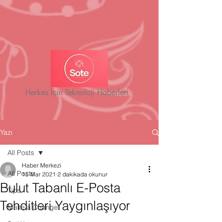
Herkes İçin Teknoloji Haberleri
Yazı
All Posts
Haber Merkezi
All Posts
15 Mar 2021
2 dakikada okunur
Bulut Tabanlı E-Posta
Tips
Tehditleri Yaygınlaşıyor
Make a Change