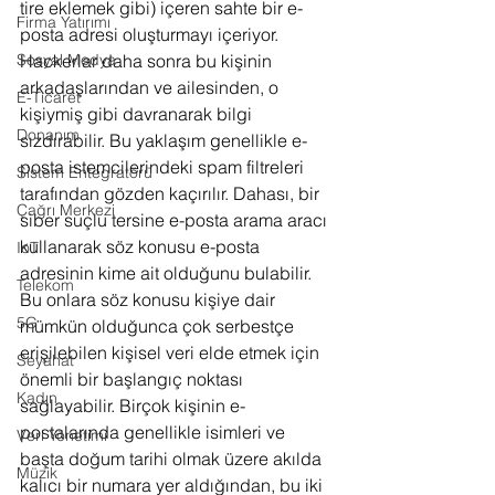
tire eklemek gibi) içeren sahte bir e-
Firma Yatırımı
posta adresi oluşturmayı içeriyor. 
Sosyal Medya
Hackerlar daha sonra bu kişinin 
arkadaşlarından ve ailesinden, o 
E-Ticaret
kişiymiş gibi davranarak bilgi 
Donanım
sızdırabilir. Bu yaklaşım genellikle e-
posta istemcilerindeki spam filtreleri 
Sistem Entegratörü
tarafından gözden kaçırılır. Dahası, bir 
Çağrı Merkezi
siber suçlu tersine e-posta arama aracı 
kullanarak söz konusu e-posta 
IoT
adresinin kime ait olduğunu bulabilir. 
Telekom
Bu onlara söz konusu kişiye dair 
5G
mümkün olduğunca çok serbestçe 
erişilebilen kişisel veri elde etmek için 
Seyahat
önemli bir başlangıç noktası 
Kadın
sağlayabilir. Birçok kişinin e-
postalarında genellikle isimleri ve 
Veri Yönetimi
başta doğum tarihi olmak üzere akılda 
Müzik
kalıcı bir numara yer aldığından, bu iki 