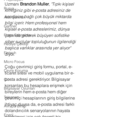
Uzmanı 
Brandon Muller
, 
"Tıpkı kişisel 
Rusya
kimliğiniz gibi e-posta adresiniz de 
kendisine bağlı çok büyük miktarda 
Akıllı Şehirler
bilgi içerir. Hem profesyonel hem 
Gartner
kişisel e-posta adreslerimiz, dünya 
Firma Satınalma
çapında giderek büyüyen sofistike 
siber suçlular topluluğunun ilgilendiği 
Hediye Çekilişi
başlıca varlıklar arasında yer alıyor" 
Fintech
diyor.
Micro Focus
Çoğu çevrimiçi giriş formu, portal, e-
Çevre Koruma
ticaret sitesi ve mobil uygulama bir e-
posta adresi gerektiriyor. Bilgisayar 
Çin
korsanları bu hesaplara erişmek için 
Bilgisayar Oyunları
bireylerin hem e-posta hem diğer 
Telegram
çevrimiçi hesaplarının giriş bilgilerine 
ihtiyaç duysa da, e-posta adresi farklı 
Avrupa Birliği
dolandırıcılık senaryolarının hayata 
Enerji
geçirilmesi için çok önemli bir 