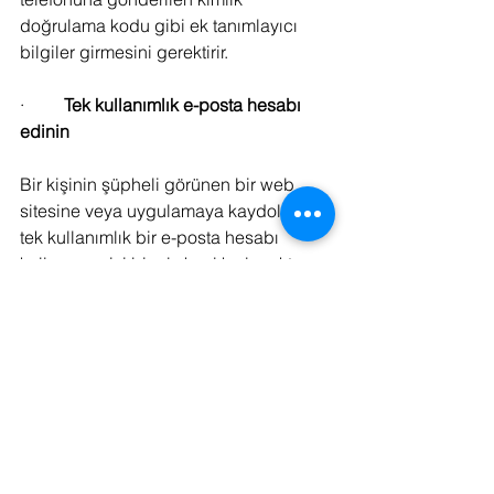
doğrulama kodu gibi ek tanımlayıcı 
bilgiler girmesini gerektirir.
·         
Tek kullanımlık e-posta hesabı 
edinin
Bir kişinin şüpheli görünen bir web 
sitesine veya uygulamaya kaydolurken 
tek kullanımlık bir e-posta hesabı 
kullanması iyi bir alışkanlık olacaktır. 
Bu, olası dolandırıcılık girişimlerinin 
zarar verme riskini azaltır.
·         
Daima uyanık olun
Siber güvenliğin en iyi uygulamaları 
konusunda kendinizi eğitmek bir kez 
yapılıp bırakılacak bir şey değildir. 