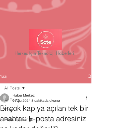
Herkes İçin Teknoloji Haberleri
Yazı
All Posts
Haber Merkezi
All Posts
9 Ağu 2024
3 dakikada okunur
Birçok kapıya açılan tek bir
Tips
anahtar: E-posta adresiniz
Make a Change