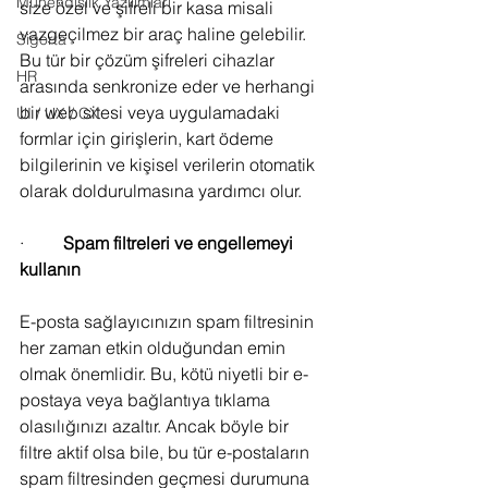
Mühendislik Yazılımları
size özel ve şifreli bir kasa misali 
vazgeçilmez bir araç haline gelebilir. 
Sigorta
Bu tür bir çözüm şifreleri cihazlar 
HR
arasında senkronize eder ve herhangi 
bir web sitesi veya uygulamadaki 
UI / UX / CX
formlar için girişlerin, kart ödeme 
bilgilerinin ve kişisel verilerin otomatik 
olarak doldurulmasına yardımcı olur.
·         
Spam filtreleri ve engellemeyi 
kullanın
E-posta sağlayıcınızın spam filtresinin 
her zaman etkin olduğundan emin 
olmak önemlidir. Bu, kötü niyetli bir e-
postaya veya bağlantıya tıklama 
olasılığınızı azaltır. Ancak böyle bir 
filtre aktif olsa bile, bu tür e-postaların 
spam filtresinden geçmesi durumuna 