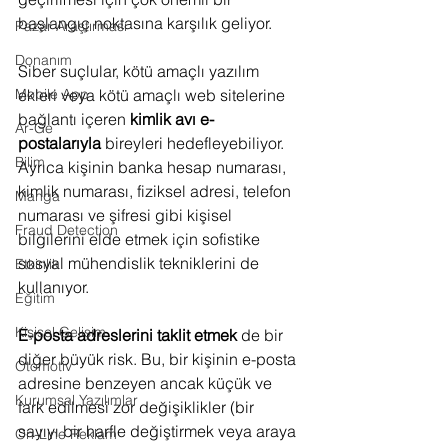
başlangıç noktasına karşılık geliyor.
Pazar Araştırması
Donanım
Siber suçlular, kötü amaçlı yazılım 
Mobile App
ekleri veya kötü amaçlı web sitelerine 
bağlantı içeren 
kimlik avı e-
Ar-Ge
postalarıyla
 bireyleri hedefleyebiliyor. 
Bilim
Ayrıca kişinin banka hesap numarası, 
kimlik numarası, fiziksel adresi, telefon 
Manga
numarası ve şifresi gibi kişisel 
Fraud Detection
bilgilerini elde etmek için sofistike 
sosyal mühendislik tekniklerini de 
Etkinlik
kullanıyor.
Eğitim
Kişisel Gelişim
E-posta adreslerini taklit etmek
 de bir 
diğer büyük risk. Bu, bir kişinin e-posta 
Otomotiv
adresine benzeyen ancak küçük ve 
Kurumsal Yazılımlar
fark edilmesi zor değişiklikler (bir 
sayıyı bir harfle değiştirmek veya araya 
On-Line Reklam