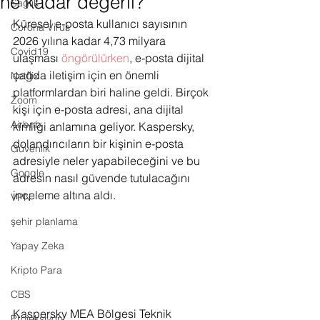
ne kadar değerli?
Sağlık
Küresel e-posta kullanıcı sayısının 
Corona Virus
2026 yılına kadar 4,73 milyara 
Covid19
ulaşması 
öngörülürken
, e-posta dijital 
çağda iletişim için en önemli 
Netflix
platformlardan biri haline geldi. Birçok 
Zoom
kişi için e-posta adresi, ana dijital 
Airbnb
kimliği anlamına geliyor. Kaspersky, 
dolandırıcıların bir kişinin e-posta 
Güvenlik
adresiyle neler yapabileceğini ve bu 
Google
adresin nasıl güvende tutulacağını 
inceleme altına aldı.
VPN
şehir planlama
Yapay Zeka
Kripto Para
CBS
Kaspersky MEA Bölgesi Teknik 
Projeksiyon