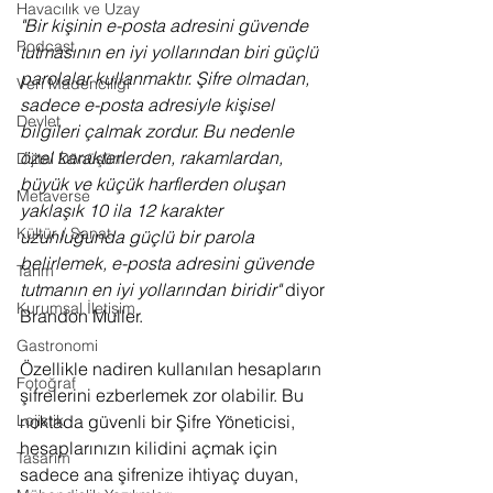
Havacılık ve Uzay
"Bir kişinin e-posta adresini güvende 
Podcast
tutmasının en iyi yollarından biri güçlü 
parolalar kullanmaktır. Şifre olmadan, 
Veri Madenciliği
sadece e-posta adresiyle kişisel 
Devlet
bilgileri çalmak zordur. Bu nedenle 
özel karakterlerden, rakamlardan, 
Dijital Dönüşüm
büyük ve küçük harflerden oluşan 
Metaverse
yaklaşık 10 ila 12 karakter 
Kültür / Sanat
uzunluğunda güçlü bir parola 
belirlemek, e-posta adresini güvende 
Tarım
tutmanın en iyi yollarından biridir" 
diyor 
Kurumsal İletişim
Brandon Muller.
Gastronomi
Özellikle nadiren kullanılan hesapların 
Fotoğraf
şifrelerini ezberlemek zor olabilir. Bu 
Lojistik
noktada güvenli bir Şifre Yöneticisi, 
hesaplarınızın kilidini açmak için 
Tasarım
sadece ana şifrenize ihtiyaç duyan, 