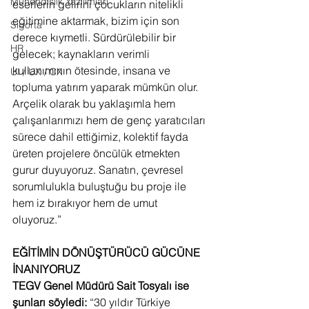
Mühendislik Yazılımları
eserlerin gelirini çocukların nitelikli 
eğitimine aktarmak, bizim için son 
Sigorta
derece kıymetli. Sürdürülebilir bir 
HR
gelecek; kaynakların verimli 
kullanımının ötesinde, insana ve 
UI / UX / CX
topluma yatırım yaparak mümkün olur. 
Arçelik olarak bu yaklaşımla hem 
çalışanlarımızı hem de genç yaratıcıları 
sürece dahil ettiğimiz, kolektif fayda 
üreten projelere öncülük etmekten 
gurur duyuyoruz. Sanatın, çevresel 
sorumlulukla buluştuğu bu proje ile 
hem iz bırakıyor hem de umut 
oluyoruz.”
EĞİTİMİN DÖNÜŞTÜRÜCÜ GÜCÜNE 
İNANIYORUZ
TEGV Genel Müdürü Sait Tosyalı ise 
şunları söyledi:
 “30 yıldır Türkiye 