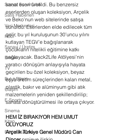
sanat eseri üretildi. Bu benzersiz 
Sosyal Sorumluluk
eserlerden oluşan koleksiyon, Arçelik 
Satış Haberleri
ve Beko’nun web sitelerinde satışa 
Veri Merkezleri
sunuldu. Eserlerden elde edilecek tüm 
gelir, bu yıl kuruluşunun 30’uncu yılını 
Hobi
kutlayan TEGV’e bağışlanarak 
Sanayi / Üretim
çocukların nitelikli eğitimine katkı 
sağlayacak. Back2Life Atölyesi’nin 
Emlak
yaratıcı dönüşüm anlayışıyla hayata 
TV
geçirilen bu özel koleksiyon, beyaz 
Bulut Bilişim
eşya üretim süreçlerinden kalan metal, 
plastik, bakır ve alüminyum gibi atık 
Ulaşım
malzemelerin yeniden şekillendirilip; 
E-Sports
sanata dönüştürülmesi ile ortaya çıkıyor.
Sinema
HEM İZ BIRAKIYOR HEM UMUT 
Kitap
OLUYORUZ
Arçelik Türkiye Genel Müdürü Can 
Bilişim Hukuku
Dinçer
 projeye ilişkin 