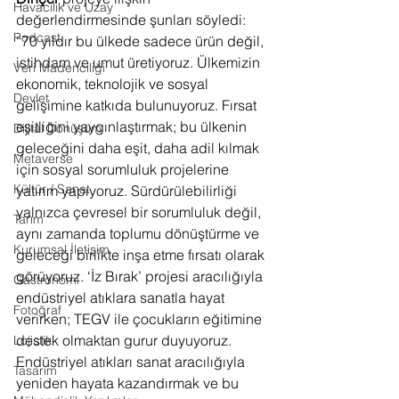
Havacılık ve Uzay
değerlendirmesinde şunları söyledi: 
Podcast
“70 yıldır bu ülkede sadece ürün değil, 
istihdam ve umut üretiyoruz. Ülkemizin 
Veri Madenciliği
ekonomik, teknolojik ve sosyal 
Devlet
gelişimine katkıda bulunuyoruz. Fırsat 
eşitliğini yaygınlaştırmak; bu ülkenin 
Dijital Dönüşüm
geleceğini daha eşit, daha adil kılmak 
Metaverse
için sosyal sorumluluk projelerine 
Kültür / Sanat
yatırım yapıyoruz. Sürdürülebilirliği 
yalnızca çevresel bir sorumluluk değil, 
Tarım
aynı zamanda toplumu dönüştürme ve 
Kurumsal İletişim
geleceği birlikte inşa etme fırsatı olarak 
görüyoruz. ‘İz Bırak’ projesi aracılığıyla 
Gastronomi
endüstriyel atıklara sanatla hayat 
Fotoğraf
verirken; TEGV ile çocukların eğitimine 
destek olmaktan gurur duyuyoruz. 
Lojistik
Endüstriyel atıkları sanat aracılığıyla 
Tasarım
yeniden hayata kazandırmak ve bu 