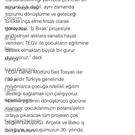
sorumluluk değil, aynı zamanda 
Pazar Araştırması
toplumu dönüştürme ve geleceği 
Donanım
birlikte inşa etme fırsatı olarak 
görüyoruz. ‘İz Bırak’ projesiyle 
Mobile App
endüstriyel atıklara sanatla hayat 
Ar-Ge
verirken; TEGV ile çocukların eğitimine 
Bilim
destek olmaktan büyük bir gurur 
duyuyoruz,” dedi.
Manga
Fraud Detection
TEGV Genel Müdürü Sait Tosyalı ise 
“30 yıldır Türkiye genelinde 
Etkinlik
milyonlarca çocuğa nitelikli eğitim 
Eğitim
desteği sağlamak için çalışıyoruz. 
Kişisel Gelişim
Nitelikli eğitimin dönüştürücü gücüne 
inanıyor, çocuklarımızın potansiyelini 
Otomotiv
ortaya çıkaracak tüm projeleri çok 
Kurumsal Yazılımlar
değerli buluyoruz. Arçelik ve Beko iş 
birliğiyle, kuruluşumuzun 30. yılında 
On-Line Reklam