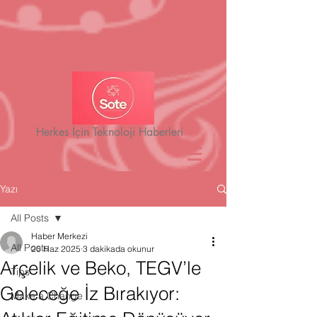
Herkes İçin Teknoloji Haberleri
Yazı
All Posts
Haber Merkezi
All Posts
20 Haz 2025
3 dakikada okunur
Arçelik ve Beko, TEGV’le
Tips
Geleceğe İz Bırakıyor:
Make a Change