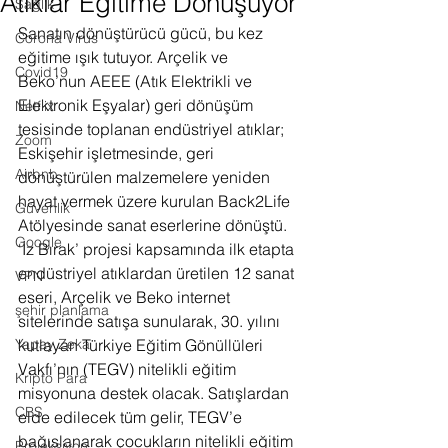
Atıklar Eğitime Dönüşüyor
Sağlık
Sanatın dönüştürücü gücü, bu kez 
Corona Virus
eğitime ışık tutuyor. Arçelik ve 
Covid19
Beko’nun AEEE (Atık Elektrikli ve 
Elektronik Eşyalar) geri dönüşüm 
Netflix
tesisinde toplanan endüstriyel atıklar; 
Zoom
Eskişehir işletmesinde, geri 
Airbnb
dönüştürülen malzemelere yeniden 
hayat vermek üzere kurulan Back2Life 
Güvenlik
Atölyesinde sanat eserlerine dönüştü. 
Google
‘İz Bırak’ projesi kapsamında ilk etapta 
endüstriyel atıklardan üretilen 12 sanat 
VPN
eseri, Arçelik ve Beko internet 
şehir planlama
sitelerinde satışa sunularak, 30. yılını 
Yapay Zeka
kutlayan Türkiye Eğitim Gönüllüleri 
Vakfı’nın (TEGV) nitelikli eğitim 
Kripto Para
misyonuna destek olacak. Satışlardan 
CBS
elde edilecek tüm gelir, TEGV’e 
bağışlanarak çocukların nitelikli eğitim 
Projeksiyon