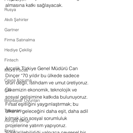
almasına katkı sağlayacak.
Rusya
Akıllı Şehirler
Gartner
Firma Satınalma
Hediye Çekilişi
Fintech
Arçelik Türkiye Genel Müdürü Can 
Micro Focus
Dinçer “70 yıldır bu ülkede sadece 
Çevre Koruma
ürün değil, istihdam ve umut üretiyoruz. 
Ülkemizin ekonomik, teknolojik ve 
Çin
sosyal gelişimine katkıda bulunuyoruz. 
Bilgisayar Oyunları
Fırsat eşitliğini yaygınlaştırmak; bu 
Telegram
ülkenin geleceğini daha eşit, daha adil 
kılmak için sosyal sorumluluk 
Avrupa Birliği
projelerine yatırım yapıyoruz. 
Enerji
Sürdürülebilirliği yalnızca çevresel bir 