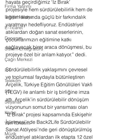
hayata geçirdiğimiz ‘İz Bırak’ 
Firma Yatırımı
projesiyle hem sürdürülebilirlik hem de 
eğitim alanında güçlü bir farkındalık 
Sosyal Medya
yaratmayı hedefliyoruz. Endüstriyel 
E-Ticaret
atıklardan doğan sanat eserlerinin, 
Donanım
çocuklarımızın eğitimine katkı 
sağlayacak birer araca dönüşmesi, bu 
Sistem Entegratörü
projeye özel bir anlam katıyor.” dedi.
Çağrı Merkezi
Sürdürülebilirlik yaklaşımını çevresel 
IoT
ve toplumsal faydayla bütünleştiren 
Telekom
Arçelik, Türkiye Eğitim Gönüllüleri Vakfı 
5G
(TEGV) ile anlamlı bir iş birliğine imza 
attı. Arçelik’in sürdürülebilir dönüşüm 
Seyahat
vizyonunun somut bir yansıması olan 
Kadın
"İz Bırak" projesi kapsamında Eskişehir 
İşletmesi’nde Back2Life Sürdürülebilir 
Veri Yönetimi
Sanat Atölyesi’nde geri dönüştürülmüş 
Müzik
endüstriyel atıklardan ilk etapta 12 özel 