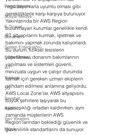
regülasyonlarla uyumlu olması gibi 
Firma Yatırımı
gerekliliklerle karşı karşıya bulunuyor. 
Sosyal Medya
Yakınlarında bir AWS Region 
E-Ticaret
bulunmayan kurumlar genellikle kendi 
BT altyapılarını kurmak, işletmek ve 
Donanım
bakımını yapmak zorunda kalıyorlardı. 
Sistem Entegratörü
Bu durum, fiziksel tesislerin 
yönetilmesi, donanım bakımlarının 
Çağrı Merkezi
yapılması ve sistemleri güvenli, 
IoT
mevzuata uygun ve çalışır durumda 
Telekom
tutmak için gereken uzman ekiplerin 
istihdam edilmesi anlamına geliyordu. 
5G
AWS Local Zone’lar, AWS altyapısını 
Seyahat
büyük şehirlere taşıyarak bu 
karmaşıklığı ortadan kaldırırken, aynı 
Kadın
zamanda müşterilerin AWS 
Veri Yönetimi
Region’larından beklediği güvenlik ve 
güvenilirlik standartlarını da sunuyor.
Müzik