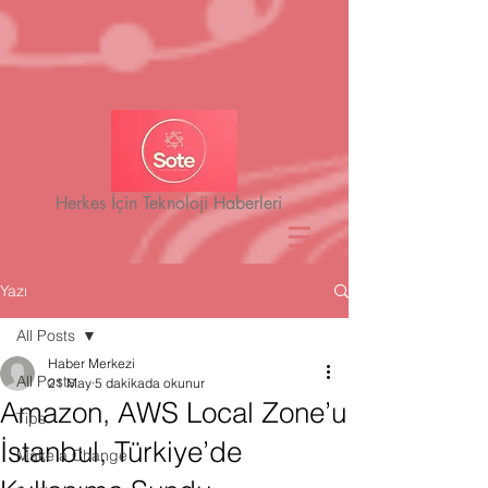
Herkes İçin Teknoloji Haberleri
Yazı
All Posts
Haber Merkezi
All Posts
21 May
5 dakikada okunur
Amazon, AWS Local Zone’u
Tips
İstanbul, Türkiye’de
Make a Change