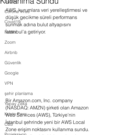
Kullanıma Sundu
Sağlık
AWS, kurumlara veri yerelleştirmesi ve 
Corona Virus
düşük gecikme süreli performans 
Covid19
sunmak adına bulut altyapısını 
İstanbul’a getiriyor.
Netflix
Zoom
Airbnb
Güvenlik
Google
VPN
şehir planlama
Bir
Amazon.com
, Inc. company 
Yapay Zeka
(NASDAQ: AMZN) şirketi olan Amazon 
Kripto Para
Web Services (AWS), Türkiye’nin 
İstanbul şehrinde yeni bir AWS Local 
CBS
Zone erişim noktasını kullanıma sundu. 
Projeksiyon