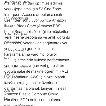
Havacılık ve Uzay
maliyet açısından optimize edilmiş 
yerel depolama için S3 One Zone-
Podcast
Infrequent Access depolama sınıfı 
Veri Madenciliği
üzerinden sunuluyor. Ayrıca Amazon 
Elastic Block Store (Amazon EBS) 
Devlet
Local Snapshots özelliği ile müşterilere 
Dijital Dönüşüm
yerel nesne depolama ve anlık görüntü 
Metaverse
(snapshot) yetenekleri sağlayarak veri 
yerelleştirme gereksinimlerini 
Kültür / Sanat
karşılamalarına yardımcı oluyor.
Tarım
·         İşletmelerin yüksek performansın 
yanı sıra hızla yoğun veri gerektiren 
Kurumsal İletişim
uygulamalar ile makine öğrenimi (ML) 
Gastronomi
uygulamalarını AWS için özel olarak 
tasarlanmış işlemciler üzerinde 
Fotoğraf
çalıştırmasına olanak tanıyan 7. nesil 
Lojistik
Amazon Elastic Compute Cloud 
Tasarım
(Amazon EC2) bulut sunucularına 
erişim sağlanıyor.