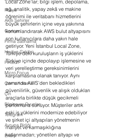
Local Zone’lar; bilgi işlem, depolama, 
ağ, analitik, yapay zekâ ve makine 
Rusya
öğrenimi ile veritabanı hizmetlerini 
Akıllı Şehirler
büyük şehirlerin içine veya yakınına 
konumlandırarak AWS bulut altyapısını 
Gartner
son kullanıcılara daha yakın hale 
Firma Satınalma
getiriyor. Yeni İstanbul Local Zone, 
Hediye Çekilişi
Türkiye’deki kuruluşların iş yüklerini 
Türkiye içinde depolayıp işlemesine ve 
Fintech
veri yerelleştirme gereksinimlerini 
Micro Focus
karşılamasına olanak tanıyor. Aynı 
zamanda AWS’den bekledikleri 
Çevre Koruma
güvenilirlik, güvenlik ve alışık oldukları 
Çin
araçlarla birlikte düşük gecikmeli 
Bilgisayar Oyunları
performans sunuyor. Müşteriler artık 
eski iş yüklerini modernize edebiliyor 
Telegram
ve şirket içi altyapıları yönetmenin 
Avrupa Birliği
maliyet ve karmaşıklığına 
katlanmadan; yönetilen altyapı ve 
Enerji