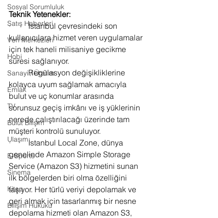
Sosyal Sorumluluk
Teknik Yetenekler:
Satış Haberleri
·         İstanbul çevresindeki son 
kullanıcılara hizmet veren uygulamalar 
Veri Merkezleri
için tek haneli milisaniye gecikme 
Hobi
süresi sağlanıyor. 
·         Regülasyon değişikliklerine 
Sanayi / Üretim
kolayca uyum sağlamak amacıyla 
Emlak
bulut ve uç konumlar arasında 
TV
sorunsuz geçiş imkânı ve iş yüklerinin 
nerede çalıştırılacağı üzerinde tam 
Bulut Bilişim
müşteri kontrolü sunuluyor. 
Ulaşım
·         
İstanbul Local Zone, dünya 
genelinde Amazon Simple Storage 
E-Sports
Service (Amazon S3) hizmetini sunan 
Sinema
ilk bölgelerden biri olma özelliğini 
taşıyor. Her türlü veriyi depolamak ve 
Kitap
geri almak için tasarlanmış bir nesne 
Bilişim Hukuku
depolama hizmeti olan Amazon S3, 