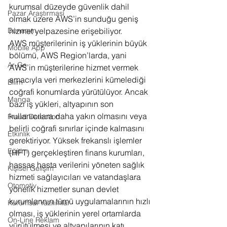
kurumsal düzeyde güvenlik dahil 
Pazar Araştırması
olmak üzere AWS’in sunduğu geniş 
hizmet yelpazesine erişebiliyor.
Donanım
AWS müşterilerinin iş yüklerinin büyük 
Mobile App
bölümü, AWS Region’larda, yani 
Ar-Ge
AWS’in müşterilerine hizmet vermek 
amacıyla veri merkezlerini kümelediği 
Bilim
coğrafi konumlarda yürütülüyor. Ancak 
Manga
bazı iş yükleri, altyapının son 
kullanıcılara daha yakın olmasını veya 
Fraud Detection
belirli coğrafi sınırlar içinde kalmasını 
Etkinlik
gerektiriyor. Yüksek frekanslı işlemler 
Eğitim
(HFT) gerçekleştiren finans kurumları, 
hassas hasta verilerini yöneten sağlık 
Kişisel Gelişim
hizmeti sağlayıcıları ve vatandaşlara 
Otomotiv
yönelik hizmetler sunan devlet 
kurumlarının tümü uygulamalarının hızlı 
Kurumsal Yazılımlar
olması, iş yüklerinin yerel ortamlarda 
On-Line Reklam
yürütülmesi ve altyapılarının katı 