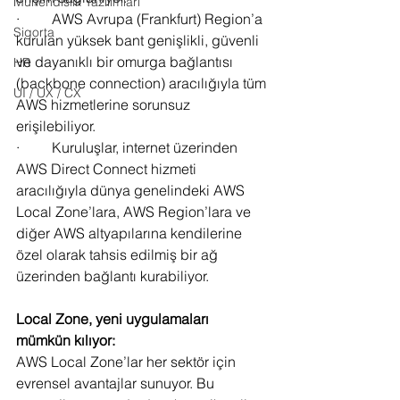
Mühendislik Yazılımları
·         AWS Avrupa (Frankfurt) Region’a 
Sigorta
kurulan yüksek bant genişlikli, güvenli 
ve dayanıklı bir omurga bağlantısı 
HR
(backbone connection) aracılığıyla tüm 
UI / UX / CX
AWS hizmetlerine sorunsuz 
erişilebiliyor.
·         Kuruluşlar, internet üzerinden 
AWS Direct Connect hizmeti 
aracılığıyla dünya genelindeki AWS 
Local Zone’lara, AWS Region’lara ve 
diğer AWS altyapılarına kendilerine 
özel olarak tahsis edilmiş bir ağ 
üzerinden bağlantı kurabiliyor.
Local Zone, yeni uygulamaları 
mümkün kılıyor:
AWS Local Zone’lar her sektör için 
evrensel avantajlar sunuyor. Bu 