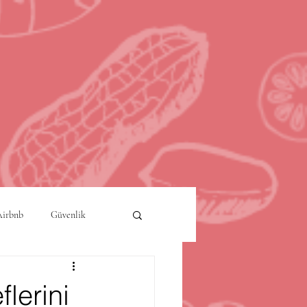
Airbnb
Güvenlik
a
Akıllı Şehirler
lerini