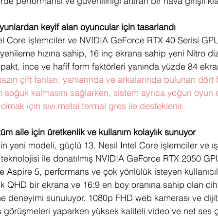
erde performansı ve güvenilirliği artıran bir hava girişli kl
oyunlardan keyif alan oyuncular için tasarlandı
tel Core işlemciler ve NVIDIA GeForce RTX 40 Serisi GPU'
yenileme hızına sahip, 16 inç ekrana sahip yeni Nitro di
pakt, ince ve hafif form faktörleri yanında yüzde 84 ekr
azın çift fanları, yanlarında ve arkalarında bulunan dört f
ın soğuk kalmasını sağlarken, sistem ayrıca yoğun oyun
mak için sıvı metal termal gres ile desteklenir. 
 tüm aile için üretkenlik ve kullanım kolaylık sunuyor
in yeni modeli, güçlü 13. Nesil Intel Core işlemciler ve ış
 teknolojisi ile donatılmış NVIDIA GeForce RTX 2050 GP
yle Aspire 5, performans ve çok yönlülük isteyen kullanıcıla
lik QHD bir ekrana ve 16:9 en boy oranına sahip olan ciha
eme deneyimi sunuluyor. 1080p FHD web kamerası ve dijita
görüşmeleri yaparken yüksek kaliteli video ve net ses çı