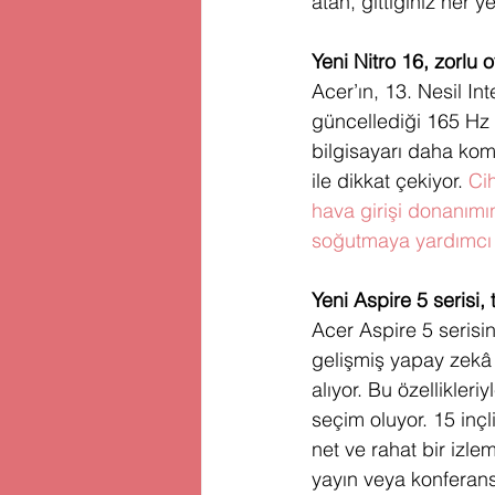
atan, gittiğiniz her y
Yeni Nitro 16, zorlu 
Acer’ın, 13. Nesil In
güncellediği 165 Hz 
bilgisayarı daha kom
ile dikkat çekiyor. 
Cih
hava girişi donanım
soğutmaya yardımcı ol
Yeni Aspire 5 serisi,
Acer Aspire 5 serisin
gelişmiş yapay zekâ
alıyor. Bu özellikleri
seçim oluyor. 15 inç
net ve rahat bir izl
yayın veya konferans 