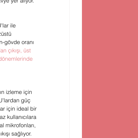
avye yer alıyor.
lar ile 
züstü 
an-gövde oranı 
an çıkışı, üst 
 dönemlerinde 
ın izleme için 
U'lardan güç 
r için ideal bir 
z kullanıcılara 
l mikrofonları, 
kışı sağlıyor.