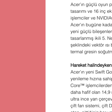
Acer’ın güçlü oyun p
tasarımı ve 16 inç ek
işlemciler ve NVIDIA
Acer'ın bugüne kadark
yeni güçlü bileşenler
tasarlanmış ikili 5. 
şeklindeki vektör ısı
termal gresin soğutma
Hareket halindeyken 
Acer’ın yeni Swift G
yenileme hızına sahip
Core™ işlemcilerden 
daha hafif olan 14,9
ultra ince yan çerçeve
çift fan sistemi, çift 