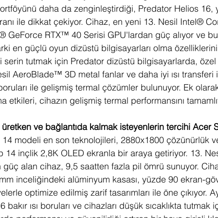
ortföyünü daha da zenginleştirdiği, Predator Helios 16, 
ranı ile dikkat çekiyor. Cihaz, en yeni 13. Nesil Intel® C
® GeForce RTX™ 40 Serisi GPU'lardan güç alıyor ve bu öz
i en güçlü oyun dizüstü bilgisayarları olma özelliklerini 
i serin tutmak için Predator dizüstü bilgisayarlarda, özel
Nesil AeroBlade™ 3D metal fanlar ve daha iyi ısı transferi 
 boruları ile gelişmiş termal çözümler bulunuyor. Ek olarak
 etkileri, cihazın gelişmiş termal performansını tamamlı
üretken ve bağlantıda kalmak isteyenlerin tercihi Acer 
o 14 modeli en son teknolojileri, 2880x1800 çözünürlük v
 14 inçlik 2,8K OLED ekranla bir araya getiriyor. 13. Nes
güç alan cihaz, 9,5 saatten fazla pil ömrü sunuyor. Ciha
 mm inceliğindeki alüminyum kasası, yüzde 90 ekran-göv
lerle optimize edilmiş zarif tasarımları ile öne çıkıyor. A
D6 bakır ısı boruları ve cihazları düşük sıcaklıkta tutmak içi