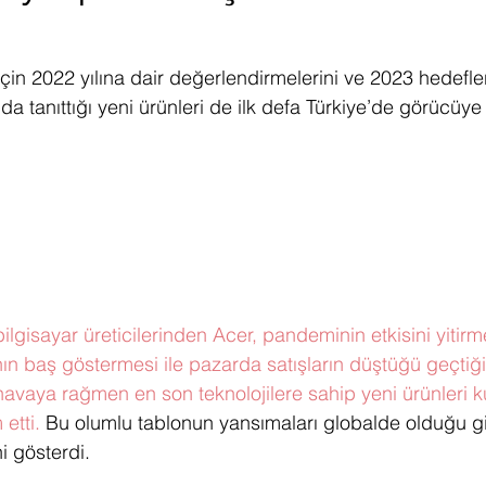
ediye Çekilişi
Fintech
Micro Focus
Çevre Koruma
Çi
için 2022 yılına dair değerlendirmelerini ve 2023 hedefler
da tanıttığı yeni ürünleri de ilk defa Türkiye’de görücüye 
erji
Pazar Araştırması
gisayar üreticilerinden Acer, pandeminin etkisini yitirm
nın baş göstermesi ile pazarda satışların düştüğü geçtiği
vaya rağmen en son teknolojilere sahip yeni ürünleri kull
etti.
 Bu olumlu tablonun yansımaları globalde olduğu gi
i gösterdi.