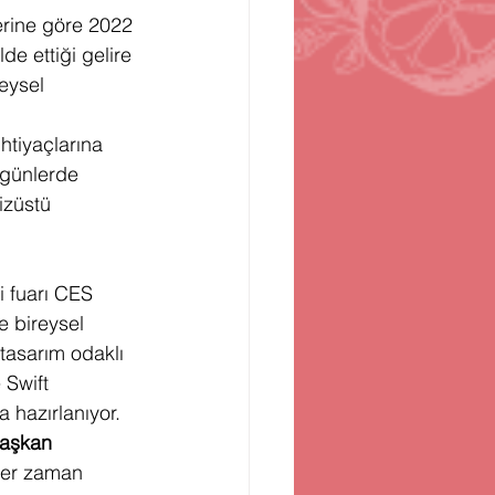
erine göre 2022 
de ettiği gelire 
eysel 
ihtiyaçlarına 
 günlerde 
izüstü 
 fuarı CES 
e bireysel 
 tasarım odaklı 
 Swift 
 hazırlanıyor.
aşkan 
her zaman 