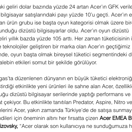
ki geliri dolar bazında yüzde 24 artan Acer’ın GFK veril
 bilgisayar satışlarındaki payı yüzde 10’u geçti. Acer’ın el
an ürün grubu ise başta oyun kategorisi olmak üzere bir
sunduğu dizüstü bilgisayarlar oldu. Acer’ın oyun dizüstü 
liri yıllık bazda yüzde 105 arttı. Her zaman tüketicisinin 
e teknolojiler geliştiren bir marka olan Acer’ın geçtiğimiz
rinde, oyun başta olmak bireysel tüketici segmentindeki d
alebin etkileri somut bir şekilde görülüyor.
s’ta düzenlenen dünyanın en büyük tüketici elektroniği
rdiği etkinlikte yeni ürünleri ile sahne alan Acer, özellikl
duğu dizüstü bilgisayar serilerinde yaptığı performans ve
at çekiyor. Bu etkinlikte tanıtılan Predator, Aspire, Nitro ve
yelerini Acer, yakın zamanda Türkiye’de de satışa sunmaya
ileri için öneminin altını her fırsatta çizen
 Acer EMEA B
izovsky,
 “Acer olarak son kullanıcıya ne sunduğumuza 