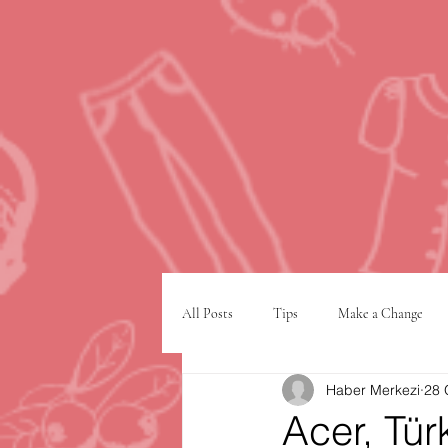
All Posts
Tips
Make a Change
Haber Merkezi
28 
Google
VPN
şehir planlam
Acer, Tür