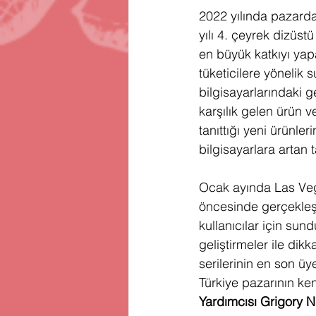
2022 yılında pazarda
yılı 4. çeyrek dizüstü
en büyük katkıyı yap
tüketicilere yönelik 
bilgisayarlarındaki ge
karşılık gelen ürün v
tanıttığı yeni ürünle
bilgisayarlara artan t
Ocak ayında Las Vega
öncesinde gerçekleşti
kullanıcılar için sun
geliştirmeler ile dikk
serilerinin en son ü
Türkiye pazarının kend
Yardımcısı Grigory N