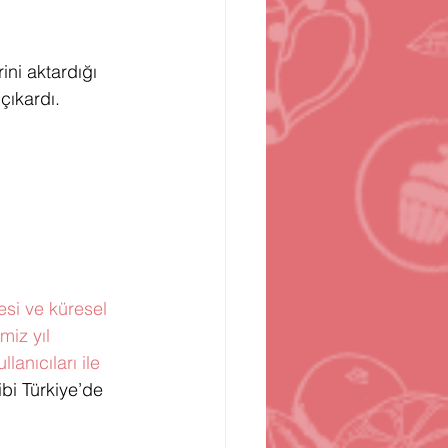
n
Bilgisayar Oyunları
ini aktardığı 
çıkardı.
esi ve küresel 
miz yıl 
anıcıları ile 
bi Türkiye’de 