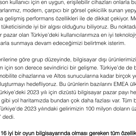
on kullanıcı için en uygun, erişilebilir cihazları onlarla 
arlarımız, modern, çarpıcı bir görsel çekicilik sunan yepy
da gelişmiş performans özellikleri ile de dikkat çekiyor.
 tüketicisinde iyi bir algısı olduğunu biliyoruz. Bu noktad
pazar olan Türkiye’deki kullanıcılarımıza en iyi teknolojiy
atlarla sunmaya devam edeceğimizi belirtmek isterim. 
erilerine göre grup düzeyinde, bilgisayar dışı ürünlerimi
im için son derece sevindirici bir gelişme. Türkiye’de de b
obilite cihazlarına ve Altos sunucularına kadar birçok y
buluşturmayı hedefliyoruz. Bu ürünlerin bazılarını EMEA ül
rkiye’deki 2023 yılı için dizüstü bilgisayar pazar payı h
m gibi yol haritamızda bundan çok daha fazlası var. Tüm 
 Türkiye'de 2023 yılındaki gelirimizin 100 milyon doların ü
” dedi.
16 iyi bir oyun bilgisayarında olması gereken tüm özellikl