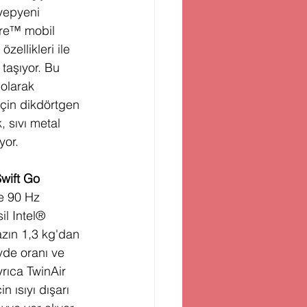
yepyeni 
ore™ mobil 
ellikleri ile 
taşıyor. Bu 
 olarak 
için dikdörtgen 
, sıvı metal 
yor. 
Swift Go
e 90 Hz 
il Intel® 
zın 1,3 kg'dan 
de oranı ve 
yrıca TwinAir 
n ısıyı dışarı 