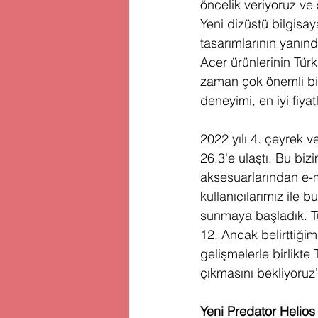
öncelik veriyoruz ve s
Yeni dizüstü bilgisay
tasarımlarının yanın
Acer ürünlerinin Türk
zaman çok önemli bir 
deneyimi, en iyi fiy
2022 yılı 4. çeyrek v
26,3'e ulaştı. Bu biz
aksesuarlarından e-m
kullanıcılarımız ile 
sunmaya başladık. Tü
12. Ancak belirttiği
gelişmelerle birlikte
çıkmasını bekliyoruz
Yeni Predator Helios 