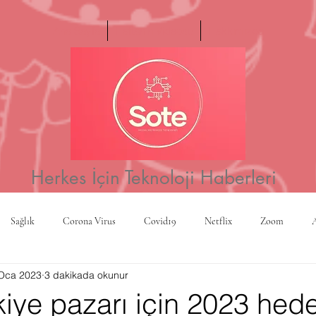
Ana Sayfa
Haftanın Videosu
Hakkımızda
Herkes İçin Teknoloji Haberleri
Sağlık
Corona Virus
Covid19
Netflix
Zoom
Oca 2023
3 dakikada okunur
a
Yapay Zeka
Kripto Para
CBS
Projeksiyon
Rusy
kiye pazarı için 2023 hedef