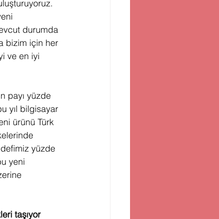
buluşturuyoruz. 
eni 
 Mevcut durumda 
a bizim için her 
i ve en iyi 
zin payı yüzde 
u yıl bilgisayar 
eni ürünü Türk 
kelerinde 
edefimiz yüzde 
bu yeni 
zerine 
eri taşıyor