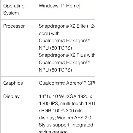
Operating 
Windows 11 Home
System
Processor
Snapdragon
 X2 Elite (12-
®
core) with 
Qualcomm
 Hexagon™ 
®
NPU (80 TOPS)
Snapdragon
 X2 Plus with 
®
Qualcomm
Hexagon™ 
® 
NPU (80 TOPS)
Graphics
Qualcomm
Adreno™ GPU
®
Display
14”16:10 WUXGA 1920 x 
1200 IPS; multi-touch 120 Hz 
sRGB 100% 300 nits 
display; Wacom AES 2.0 
Stylus support, integrated 
stylus garage, 