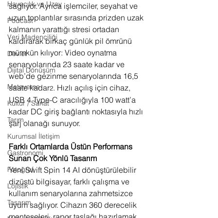
Havacılık ve Uzay
sağlıyor. Ayrıca işlemciler, seyahat ve 
uzun toplantılar sırasında prizden uzak 
Podcast
kalmanın yarattığı stresi ortadan 
Veri Madenciliği
kaldırarak birkaç günlük pil ömrünü 
mümkün kılıyor: Video oynatma 
Devlet
senaryolarında 23 saate kadar ve 
Dijital Dönüşüm
web’de gezinme senaryolarında 16,5 
Metaverse
saate kadar
. Hızlı açılış için cihaz, 
2
USB 4 Type-C aracılığıyla 100 watt’a 
Kültür / Sanat
kadar DC giriş bağlantı noktasıyla hızlı 
Tarım
şarj olanağı sunuyor.
Kurumsal İletişim
Farklı Ortamlarda Üstün Performans 
Gastronomi
Sunan Çok Yönlü Tasarım
Fotoğraf
Yeni Swift Spin 14 AI dönüştürülebilir 
dizüstü bilgisayar, farklı çalışma ve 
Lojistik
kullanım senaryolarına zahmetsizce 
Tasarım
uyum sağlıyor. Cihazın 360 derecelik 
menteşeleri, rapor taslağı hazırlamak 