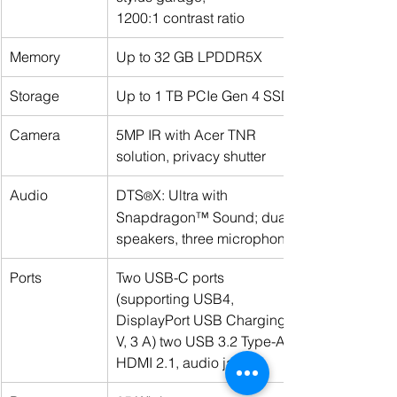
1200:1 contrast ratio
Memory
Up to 32 GB LPDDR5X
Storage
Up to 1 TB PCIe Gen 4 SSD
Camera
5MP IR with Acer TNR 
solution, privacy shutter
Audio
DTS
X: Ultra with 
®
Snapdragon™ Sound; dual 
speakers, three microphones
Ports
Two USB-C ports 
(supporting USB4, 
DisplayPort USB Charging 5 
V, 3 A) two USB 3.2 Type-A, 
HDMI 2.1, audio jack