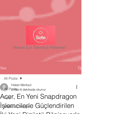
Herkes İçin Teknoloji Haberleri
Yazı
All Posts
Haber Merkezi
All Posts
2 Haz
6 dakikada okunur
Acer, En Yeni Snapdragon
Tips
İşlemcilerle Güçlendirilen
Make a Change