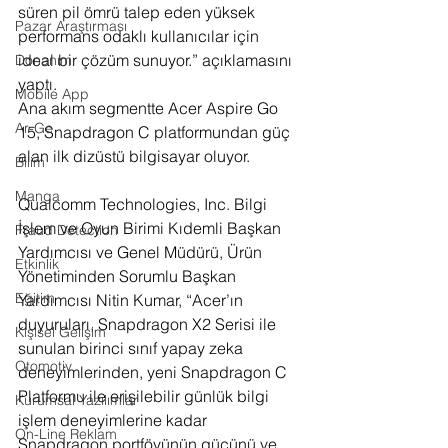
süren pil ömrü talep eden yüksek 
Pazar Araştırması
performans odaklı kullanıcılar için 
ideal bir çözüm sunuyor.” açıklamasını 
Donanım
yaptı.
Mobile App
Ana akım segmentte Acer Aspire Go 
Ar-Ge
15, Snapdragon C platformundan güç 
alan ilk dizüstü bilgisayar oluyor.
Bilim
Manga
Qualcomm Technologies, Inc. Bilgi 
İşlem ve Oyun Birimi Kıdemli Başkan 
Fraud Detection
Yardımcısı ve Genel Müdürü, Ürün 
Etkinlik
Yönetiminden Sorumlu Başkan 
Eğitim
Yardımcısı Nitin Kumar, “Acer’ın 
duyuruları, Snapdragon X2 Serisi ile 
Kişisel Gelişim
sunulan birinci sınıf yapay zeka 
Otomotiv
deneyimlerinden, yeni Snapdragon C 
Platformu ile erişilebilir günlük bilgi 
Kurumsal Yazılımlar
işlem deneyimlerine kadar 
On-Line Reklam
Snapdragon portföyünün gücünü ve 