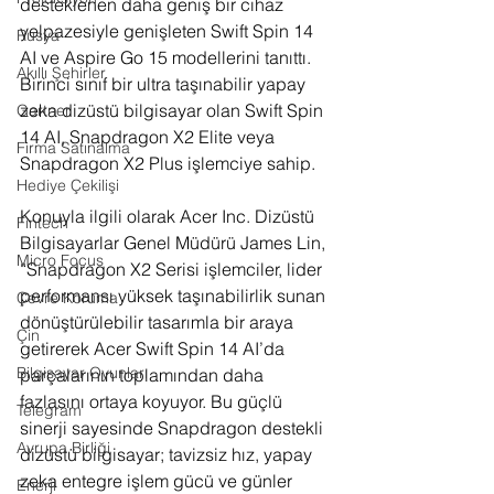
desteklenen daha geniş bir cihaz 
yelpazesiyle genişleten Swift Spin 14 
Rusya
AI ve Aspire Go 15 modellerini tanıttı. 
Akıllı Şehirler
Birinci sınıf bir ultra taşınabilir yapay 
zeka dizüstü bilgisayar olan Swift Spin 
Gartner
14 AI, Snapdragon X2 Elite veya 
Firma Satınalma
Snapdragon X2 Plus işlemciye sahip.
Hediye Çekilişi
Konuyla ilgili olarak Acer Inc. Dizüstü 
Fintech
Bilgisayarlar Genel Müdürü James Lin, 
Micro Focus
“Snapdragon X2 Serisi işlemciler, lider 
performansı yüksek taşınabilirlik sunan 
Çevre Koruma
dönüştürülebilir tasarımla bir araya 
Çin
getirerek Acer Swift Spin 14 AI’da 
Bilgisayar Oyunları
parçalarının toplamından daha 
fazlasını ortaya koyuyor. Bu güçlü 
Telegram
sinerji sayesinde Snapdragon destekli 
Avrupa Birliği
dizüstü bilgisayar; tavizsiz hız, yapay 
zeka entegre işlem gücü ve günler 
Enerji