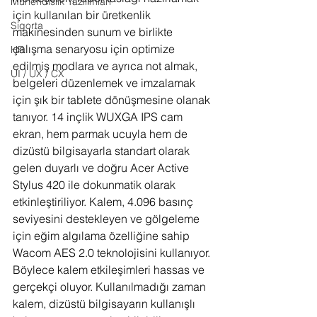
Mühendislik Yazılımları
için kullanılan bir üretkenlik 
Sigorta
makinesinden sunum ve birlikte 
çalışma senaryosu için optimize 
HR
edilmiş modlara ve ayrıca not almak, 
UI / UX / CX
belgeleri düzenlemek ve imzalamak 
için şık bir tablete dönüşmesine olanak 
tanıyor. 14 inçlik WUXGA IPS cam 
ekran, hem parmak ucuyla hem de 
dizüstü bilgisayarla standart olarak 
gelen duyarlı ve doğru Acer Active 
Stylus 420 ile dokunmatik olarak 
etkinleştiriliyor. Kalem, 4.096 basınç 
seviyesini destekleyen ve gölgeleme 
için eğim algılama özelliğine sahip 
Wacom AES 2.0 teknolojisini kullanıyor. 
Böylece kalem etkileşimleri hassas ve 
gerçekçi oluyor. Kullanılmadığı zaman 
kalem, dizüstü bilgisayarın kullanışlı 