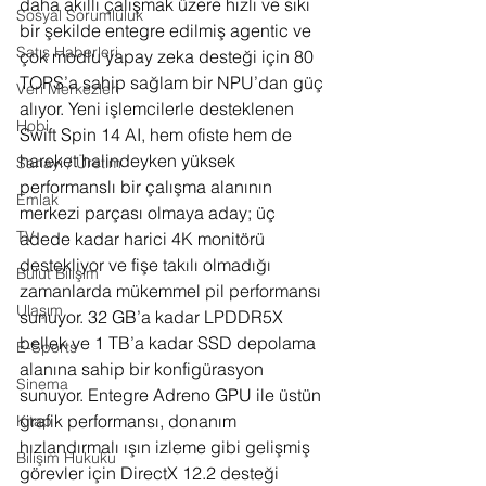
daha akıllı çalışmak üzere hızlı ve sıkı 
Sosyal Sorumluluk
bir şekilde entegre edilmiş agentic ve 
Satış Haberleri
çok modlu yapay zeka desteği için 80 
TOPS’a sahip sağlam bir NPU’dan güç 
Veri Merkezleri
alıyor. Yeni işlemcilerle desteklenen 
Hobi
Swift Spin 14 AI, hem ofiste hem de 
hareket halindeyken yüksek 
Sanayi / Üretim
performanslı bir çalışma alanının 
Emlak
merkezi parçası olmaya aday; üç 
TV
adede kadar harici 4K monitörü 
destekliyor ve fişe takılı olmadığı 
Bulut Bilişim
zamanlarda mükemmel pil performansı 
Ulaşım
sunuyor. 32 GB’a kadar LPDDR5X 
bellek ve 1 TB’a kadar SSD depolama 
E-Sports
alanına sahip bir konfigürasyon 
Sinema
sunuyor. Entegre Adreno GPU ile üstün 
grafik performansı, donanım 
Kitap
hızlandırmalı ışın izleme gibi gelişmiş 
Bilişim Hukuku
görevler için DirectX 12.2 desteği 