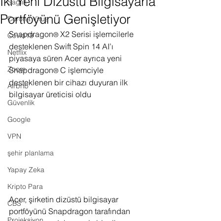
İki Yeni Dizüstü Bilgisayarla
Sağlık
Portföyünü Genişletiyor
Corona Virus
Snapdragon
 X2 Serisi işlemcilerle 
®
Covid19
desteklenen Swift Spin 14 AI’ı 
Netflix
piyasaya süren Acer ayrıca yeni 
Zoom
Snapdragon
 C işlemciyle 
®
desteklenen bir cihazı duyuran ilk 
Airbnb
bilgisayar üreticisi oldu
Güvenlik
Google
VPN
şehir planlama
Yapay Zeka
Kripto Para
Acer, şirketin dizüstü bilgisayar 
CBS
portföyünü Snapdragon tarafından 
Projeksiyon