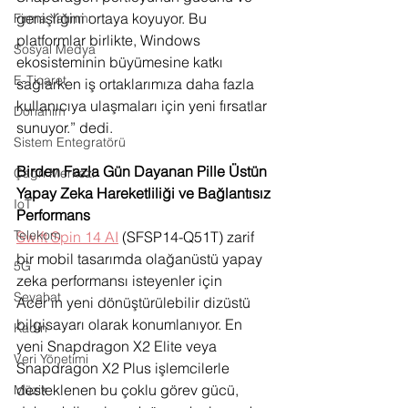
genişliğini ortaya koyuyor. Bu 
Firma Yatırımı
platformlar birlikte, Windows 
Sosyal Medya
ekosisteminin büyümesine katkı 
E-Ticaret
sağlarken iş ortaklarımıza daha fazla 
kullanıcıya ulaşmaları için yeni fırsatlar 
Donanım
sunuyor.” dedi. 
Sistem Entegratörü
Birden Fazla Gün Dayanan Pille Üstün 
Çağrı Merkezi
Yapay Zeka Hareketliliği ve Bağlantısız 
IoT
Performans
Telekom
Swift Spin 14 AI
 (SFSP14-Q51T) zarif 
bir mobil tasarımda olağanüstü yapay 
5G
zeka performansı isteyenler için 
Seyahat
Acer’ın yeni dönüştürülebilir dizüstü 
bilgisayarı olarak konumlanıyor. En 
Kadın
yeni Snapdragon X2 Elite veya 
Veri Yönetimi
Snapdragon X2 Plus işlemcilerle 
desteklenen bu çoklu görev gücü, 
Müzik