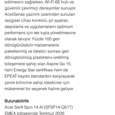
edilmesini sağlarken, Wi-Fi 6E hızlı ve 
güvenilir çevrimiçi deneyimler sunuyor. 
AcerSense yazılımı üzerinden sunulan 
sezgisel cihaz kontrolü, pil ayarları, 
depolama ve uygulamaların optimum 
performans için tek tuşla yönetilmesine 
olanak tanıyor. Yüzde 100 geri 
dönüştürülebilir malzemelerle 
paketlenmiş ve tüketici sonrası geri 
dönüştürülmüş plastikten
 üretilmiş 
4
bileşenlere sahip olan Aspire Go 15, 
hem Energy Star sertifikası hem de 
EPEAT kaydı
 standardını karşılayarak 
5
çevre bilincine sahip tüketiciler için 
mükemmel bir seçenek haline geliyor.
Bulunabilirlik
Acer Swift Spin 14 AI (SFSP14-Q51T) 
EMEA bölgesinde Temmuz 2026 