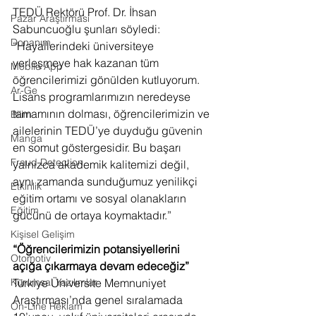
TEDÜ Rektörü Prof. Dr. İhsan 
Pazar Araştırması
Sabuncuoğlu şunları söyledi: 
Donanım
“Hayallerindeki üniversiteye 
yerleşmeye hak kazanan tüm 
Mobile App
öğrencilerimizi gönülden kutluyorum. 
Ar-Ge
Lisans programlarımızın neredeyse 
tamamının dolması, öğrencilerimizin ve 
Bilim
ailelerinin TEDÜ’ye duyduğu güvenin 
Manga
en somut göstergesidir. Bu başarı 
Fraud Detection
yalnızca akademik kalitemizi değil, 
aynı zamanda sunduğumuz yenilikçi 
Etkinlik
eğitim ortamı ve sosyal olanakların 
Eğitim
gücünü de ortaya koymaktadır.”
Kişisel Gelişim
“Öğrencilerimizin potansiyellerini 
Otomotiv
açığa çıkarmaya devam edeceğiz”
Türkiye Üniversite Memnuniyet 
Kurumsal Yazılımlar
Araştırması’nda genel sıralamada 
On-Line Reklam