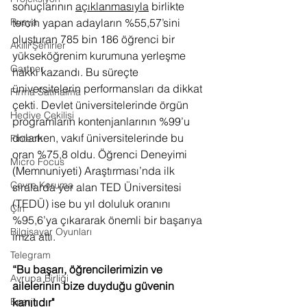
sonuçlarının 
açıklanmasıyla
 birlikte 
tercih yapan adayların %55,57’sini 
Rusya
oluşturan 785 bin 186 öğrenci bir 
Akıllı Şehirler
yükseköğrenim kurumuna yerleşme 
Gartner
hakkı kazandı. Bu süreçte 
üniversitelerin performansları da dikkat 
Firma Satınalma
çekti. Devlet üniversitelerinde örgün 
Hediye Çekilişi
programların kontenjanlarının %99’u 
dolarken, vakıf üniversitelerinde bu 
Fintech
oran %75,8 oldu. Öğrenci Deneyimi 
Micro Focus
(Memnuniyeti) Araştırması’nda ilk 
Çevre Koruma
sıralarda yer alan TED Üniversitesi 
(TEDÜ) ise bu yıl doluluk oranını 
Çin
%95,6’ya çıkararak önemli bir başarıya 
Bilgisayar Oyunları
imza attı.
Telegram
“Bu başarı, öğrencilerimizin ve 
Avrupa Birliği
ailelerinin bize duyduğu güvenin 
kanıtıdır"
Enerji