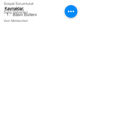
Sosyal Sorumluluk
Kaynaklar:
Satış Haberleri
Basın Bülteni
Veri Merkezleri
Hobi
Sanayi / Üretim
TED Üniversitesi
Emlak
TV
Bulut Bilişim
Ulaşım
E-Sports
Hepsini Gör
Son Yazılar
Sinema
Kitap
Bilişim Hukuku