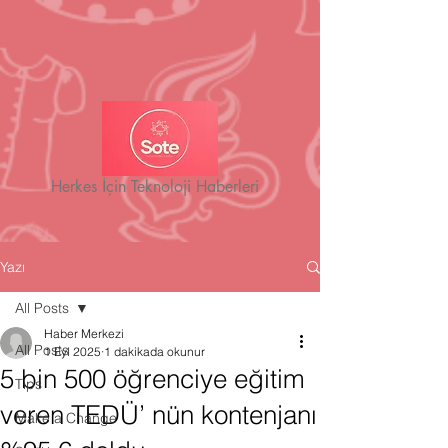
Herkes İçin Teknoloji Haberleri
Yazı
All Posts
Haber Merkezi
All Posts
1 Eyl 2025
1 dakikada okunur
5 bin 500 öğrenciye eğitim
Tips
veren TEDÜ’ nün kontenjanı
Make a Change