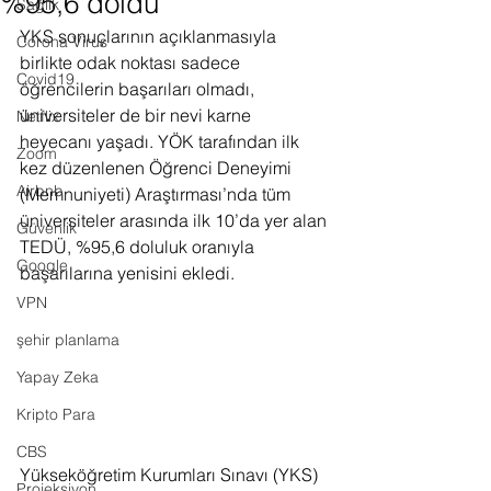
%95,6 doldu
Sağlık
YKS sonuçlarının açıklanmasıyla 
Corona Virus
birlikte odak noktası sadece 
Covid19
öğrencilerin başarıları olmadı, 
üniversiteler de bir nevi karne 
Netflix
heyecanı yaşadı. YÖK tarafından ilk 
Zoom
kez düzenlenen Öğrenci Deneyimi 
Airbnb
(Memnuniyeti) Araştırması’nda tüm 
üniversiteler arasında ilk 10’da yer alan 
Güvenlik
TEDÜ, %95,6 doluluk oranıyla 
Google
başarılarına yenisini ekledi.
VPN
şehir planlama
Yapay Zeka
Kripto Para
CBS
Yükseköğretim Kurumları Sınavı (YKS) 
Projeksiyon