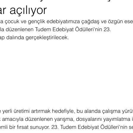
r açılıyor
ediye Çekilişi
Fintech
Micro Focus
Çevre Koruma
Çi
na çocuk ve gençlik edebiyatımıza çağdaş ve özgün eser
a düzenlenen Tudem Edebiyat Ödülleri'nin 23. 
erji
Pazar Araştırması
tap
dalında gerçekleştirilecek. 
 yerli üretimi artırmak hedefiyle, bu alanda çalışma yürü
ek amacıyla düzenlenen yarışma, dosyalarını yayımlatma 
mli bir fırsat sunuyor. 23. Tudem Edebiyat Ödülleri'nin se