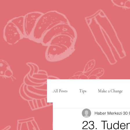
All Posts
Tips
Make a Change
Haber Merkezi
30 
Google
VPN
şehir planlam
23. Tudem