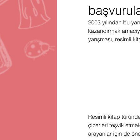
başvurula
Gartner
Firma Satınalma
H
2003 yılından bu ya
kazandırmak amacıyl
Telegram
Avrupa Birliği
En
yarışması, resimli
ki
Resimli kitap türünde
çizerleri teşvik etm
arayanlar için de öne