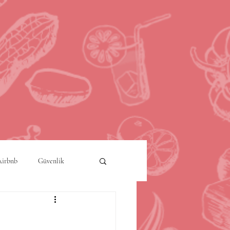
Airbnb
Güvenlik
a
Akıllı Şehirler