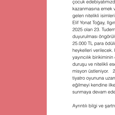
çocuk edebiyatımızda
kazanmasına emek ver
gelen nitelikli isiml
Elif Yonat Toğay, Ilg
2025 olan 23. Tudem 
duyurulması öngörülü
25.000 TL para ödülü
heykelleri verilecek
yayıncılık birikimini
duruşu ve nitelikli e
misyon üstleniyor. 
tiyatro oyununa uzan
eğilmeyi kendine ilk
sunmaya devam ede
Ayrıntılı bilgi ve şart