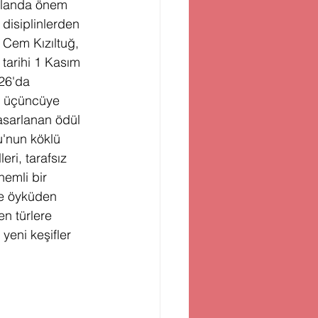
 alanda önem 
disiplinlerden 
, Cem Kızıltuğ, 
 tarihi 1 Kasım 
26'da 
, üçüncüye 
tasarlanan ödül 
u'nun köklü 
ri, tarafsız 
nemli bir 
ce öyküden 
n türlere 
eni keşifler 