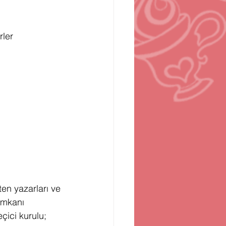
n
Bilgisayar Oyunları
ler 
ten yazarları ve 
imkanı 
çici kurulu; 