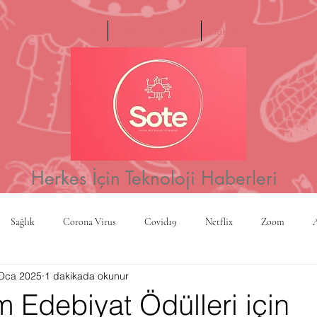
Ana Sayfa
Haftanın Videosu
Hakkımızda
Herkes İçin Teknoloji Haberleri
Sağlık
Corona Virus
Covid19
Netflix
Zoom
Oca 2025
1 dakikada okunur
a
Yapay Zeka
Kripto Para
CBS
Projeksiyon
Rusy
 Edebiyat Ödülleri için