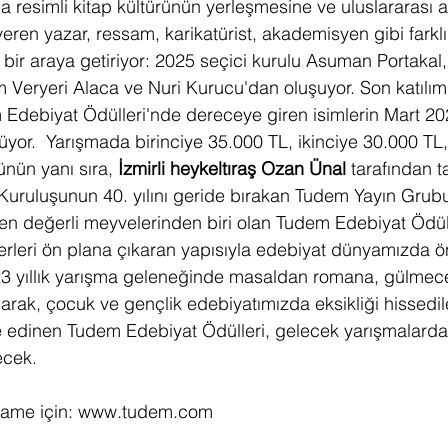
 resimli kitap kültürünün yerleşmesine ve uluslararası
en yazar, ressam, karikatürist, akademisyen gibi farklı 
eri bir araya getiriyor: 2025 seçici kurulu Asuman Portakal
ım Veryeri Alaca ve Nuri Kurucu'dan oluşuyor. Son katılım
Edebiyat Ödülleri'nde dereceye giren isimlerin Mart 20
yor.  Yarışmada birinciye 35.000 TL, ikinciye 30.000 TL
nün yanı sıra, 
İzmirli heykeltıraş Ozan Ünal
 tarafından 
. Kuruluşunun 40. yılını geride bırakan Tudem Yayın Grub
n en değerli meyvelerinden biri olan Tudem Edebiyat Ödülle
serleri ön plana çıkaran yapısıyla edebiyat dünyamızda ö
  23 yıllık yarışma geleneğinde masaldan romana, gülme
arak, çocuk ve gençlik edebiyatımızda eksikliği hissedile
e edinen Tudem Edebiyat Ödülleri, gelecek yarışmalarda y
cek.  
name için: 
www.tudem.com