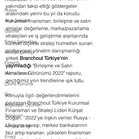
yakından takip ettiği göstergeler 
Rusya
arasındaki yerini bu yıl da korudu. 
Akıllı Şehirler
Kurumsal finansman, birleşme ve satın 
almalar, değerleme, marka/pazarlama 
Gartner
stratejileri ve iş geliştirme alanlarında 
Firma Satınalma
küresel ölçekte strateji hizmetleri sunan 
profesyonel yönetim danışmanlığı 
Hediye Çekilişi
şirketi 
Branchout Türkiye’nin 
Fintech
yayımladığı
 "Birleşme ve Satın 
Almaların Görünümü 2022" raporu, 
Micro Focus
geçtiğimiz yılın trendlerine ışık tuttu.
Çevre Koruma
Çin
Konuyla ilgili değerlendirmelerini 
paylaşan Branchout Türkiye Kurumsal 
Bilgisayar Oyunları
Finansman ve Strateji Lideri Kürşat 
Telegram
Doğan, “2022’ye ilişkin veriler, Rusya - 
Ukrayna savaşı, merkez bankalarının 
Avrupa Birliği
faiz artışı kararları, yükselen finansman 
Enerji