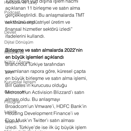
Türkiye’den yurt dışına işlem hacmi 
Havacılık ve Uzay
açıklanan 11 birleşme ve satın alma 
Podcast
gerçekleştirildi. Bu anlaşmalarda TMT 
sektörünü endüstriyel üretim ve 
Veri Madenciliği
finansal hizmetler sektörü izledi” 
Devlet
ifadelerini kullandı. 
Dijital Dönüşüm
Birleşme ve satın almalarda 2022’nin 
Metaverse
en büyük işlemleri açıklandı
Kültür / Sanat
Branchout Türkiye tarafından 
yayımlanan rapora göre, küresel çapta 
Tarım
en büyük birleşme ve satın alma işlemi, 
Kurumsal İletişim
Bill Gates’in kurucusu olduğu 
Gastronomi
Microsoft'un Activision Blizzard’ı satın 
alması oldu. Bu anlaşmayı 
Fotoğraf
Broadcom’un Vmware’i, HDFC Bank’in 
Lojistik
Housing Development Finance’i ve 
Elon Musk’ın Twitter’ı satın alması 
Tasarım
izledi. Türkiye’de ise ilk üç büyük işlem 