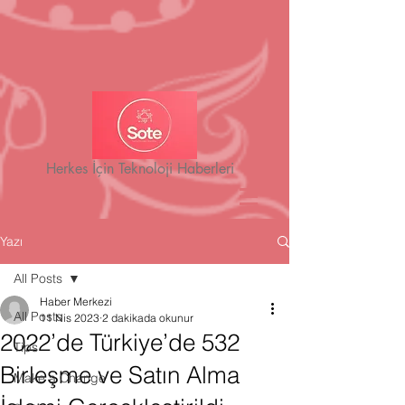
Herkes İçin Teknoloji Haberleri
Yazı
All Posts
Haber Merkezi
All Posts
11 Nis 2023
2 dakikada okunur
2022’de Türkiye’de 532
Tips
Birleşme ve Satın Alma
Make a Change