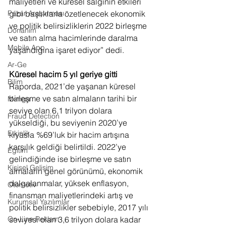
maliyetleri ve küresel salgının etkileri 
Pazar Araştırması
gibi başlıklarla özetlenecek ekonomik 
ve politik belirsizliklerin 2022 birleşme 
Donanım
ve satın alma hacimlerinde daralma 
Mobile App
yaşandığına işaret ediyor” dedi.
Ar-Ge
Küresel hacim 5 yıl geriye gitti
Bilim
Raporda, 2021’de yaşanan küresel 
birleşme ve satın almaların tarihi bir 
Manga
seviye olan 6,1 trilyon dolara 
Fraud Detection
yükseldiği, bu seviyenin 2020’ye 
Etkinlik
kıyasla %69’luk bir hacim artışına 
karşılık geldiği belirtildi. 2022’ye 
Eğitim
gelindiğinde ise birleşme ve satın 
Kişisel Gelişim
almaların genel görünümü, ekonomik 
dalgalanmalar, yüksek enflasyon, 
Otomotiv
finansman maliyetlerindeki artış ve 
Kurumsal Yazılımlar
politik belirsizlikler sebebiyle, 2017 yılı 
On-Line Reklam
seviyesi olan 3,6 trilyon dolara kadar 