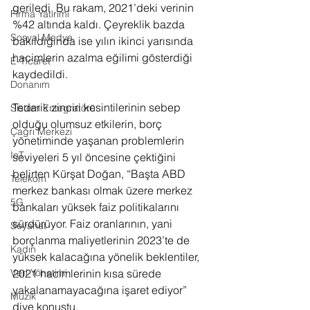
geriledi. Bu rakam, 2021’deki verinin 
Firma Yatırımı
%42 altında kaldı. Çeyreklik bazda 
Sosyal Medya
bakıldığında ise yılın ikinci yarısında 
hacimlerin azalma eğilimi gösterdiği 
E-Ticaret
kaydedildi.
Donanım
Tedarik zinciri kesintilerinin sebep 
Sistem Entegratörü
olduğu olumsuz etkilerin, borç 
Çağrı Merkezi
yönetiminde yaşanan problemlerin 
IoT
seviyeleri 5 yıl öncesine çektiğini 
belirten Kürşat Doğan, “Başta ABD 
Telekom
merkez bankası olmak üzere merkez 
5G
bankaları yüksek faiz politikalarını 
sürdürüyor. Faiz oranlarının, yani 
Seyahat
borçlanma maliyetlerinin 2023’te de 
Kadın
yüksek kalacağına yönelik beklentiler, 
Veri Yönetimi
2021 hacimlerinin kısa sürede 
yakalanamayacağına işaret ediyor” 
Müzik
diye konuştu. 