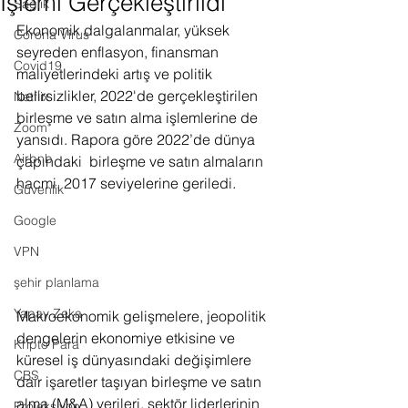
İşlemi Gerçekleştirildi
Sağlık
Ekonomik dalgalanmalar, yüksek 
Corona Virus
seyreden enflasyon, finansman 
Covid19
maliyetlerindeki artış ve politik 
belirsizlikler, 2022'de gerçekleştirilen 
Netflix
birleşme ve satın alma işlemlerine de 
Zoom
yansıdı. Rapora göre 2022’de dünya 
Airbnb
çapındaki  birleşme ve satın almaların 
hacmi, 2017 seviyelerine geriledi.
Güvenlik
Google
VPN
şehir planlama
Yapay Zeka
Makroekonomik gelişmelere, jeopolitik 
dengelerin ekonomiye etkisine ve 
Kripto Para
küresel iş dünyasındaki değişimlere 
CBS
dair işaretler taşıyan birleşme ve satın 
alma (M&A) verileri, sektör liderlerinin 
Projeksiyon