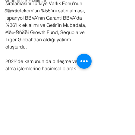
Mühendislik Yazılımları
sıralamasını Türkiye Varlık Fonu’nun 
Türk Telekom’un %55’ini satın alması, 
Sigorta
İspanyol BBVA’nın Garanti BBVA’da 
HR
%36’lık ek alımı ve Getir’in Mubadala, 
UI / UX / CX
Abu Dhabi Growth Fund, Sequoia ve 
Tiger Global’dan aldığı yatırım 
oluşturdu. 
2022’de kamunun da birleşme ve satın 
alma işlemlerine hacimsel olarak 
önemli katkıları olduğunu kaydeden 
Branchout Türkiye Kurumsal 
Finansman ve Strateji Lideri Kürşat 
Doğan, değerlendirmelerini şu 
ifadelerle sonlandırdı: “2023, şirketlerin 
finansman kaynaklarına erişiminin bir 
ölçüde kolaylaşacağı, ancak ekonomik 
ve politik dalgalanmaların devam 
edeceği bir yıl olacak. Küresel ölçekte 