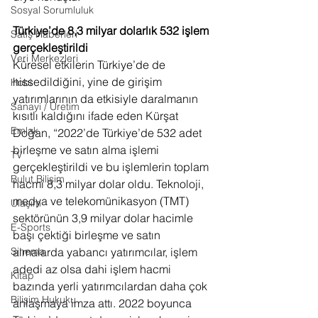
Sosyal Sorumluluk
Türkiye’de 8,3 milyar dolarlık 532 işlem 
Satış Haberleri
gerçekleştirildi 
Veri Merkezleri
Küresel etkilerin Türkiye’de de 
hissedildiğini, yine de girişim 
Hobi
yatırımlarının da etkisiyle daralmanın 
Sanayi / Üretim
kısıtlı kaldığını ifade eden Kürşat 
Emlak
Doğan, “2022’de Türkiye’de 532 adet 
birleşme ve satın alma işlemi 
TV
gerçekleştirildi ve bu işlemlerin toplam 
Bulut Bilişim
hacmi 8,3 milyar dolar oldu. Teknoloji, 
medya ve telekomünikasyon (TMT) 
Ulaşım
sektörünün 3,9 milyar dolar hacimle 
E-Sports
başı çektiği birleşme ve satın 
Sinema
almalarda yabancı yatırımcılar, işlem 
adedi az olsa dahi işlem hacmi 
Kitap
bazında yerli yatırımcılardan daha çok 
Bilişim Hukuku
anlaşmaya imza attı. 2022 boyunca 