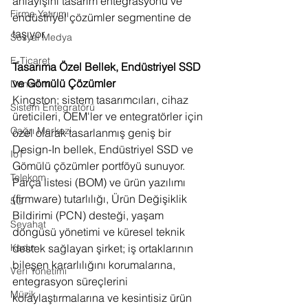
anlayışını tasarım entegrasyonu ve 
Firma Yatırımı
endüstriyel çözümler segmentine de 
taşıyor.
Sosyal Medya
E-Ticaret
Tasarıma Özel Bellek, Endüstriyel SSD 
ve Gömülü Çözümler
Donanım
Kingston; sistem tasarımcıları, cihaz 
Sistem Entegratörü
üreticileri, OEM'ler ve entegratörler için 
Çağrı Merkezi
özel olarak tasarlanmış geniş bir 
Design-In bellek, Endüstriyel SSD ve 
IoT
Gömülü çözümler portföyü sunuyor. 
Telekom
Parça listesi (BOM) ve ürün yazılımı 
(firmware) tutarlılığı, Ürün Değişiklik 
5G
Bildirimi (PCN) desteği, yaşam 
Seyahat
döngüsü yönetimi ve küresel teknik 
destek sağlayan şirket; iş ortaklarının 
Kadın
bileşen kararlılığını korumalarına, 
Veri Yönetimi
entegrasyon süreçlerini 
Müzik
kolaylaştırmalarına ve kesintisiz ürün 