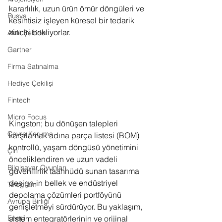
kararlılık, uzun ürün ömür döngüleri ve 
Rusya
kesintisiz işleyen küresel bir tedarik 
zinciri bekliyorlar.
Akıllı Şehirler
Gartner
Firma Satınalma
Hediye Çekilişi
Fintech
Micro Focus
Kingston; bu dönüşen talepleri 
Çevre Koruma
karşılamak adına parça listesi (BOM) 
kontrollü, yaşam döngüsü yönetimini 
Çin
önceliklendiren ve uzun vadeli 
Bilgisayar Oyunları
güvenilirlik taahhüdü sunan tasarıma 
design-in bellek ve endüstriyel 
Telegram
depolama çözümleri portföyünü 
Avrupa Birliği
genişletmeyi sürdürüyor. Bu yaklaşım, 
sistem entegratörlerinin ve orijinal 
Enerji