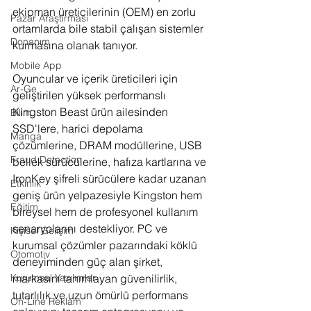
ekipman üreticilerinin (OEM) en zorlu 
Pazar Araştırması
ortamlarda bile stabil çalışan sistemler 
Donanım
kurmasına olanak tanıyor.
Mobile App
Oyuncular ve içerik üreticileri için 
Ar-Ge
geliştirilen yüksek performanslı 
Kingston Beast ürün ailesinden 
Bilim
SSD'lere, harici depolama 
Manga
çözümlerine, DRAM modüllerine, USB 
Fraud Detection
bellek sürücülerine, hafıza kartlarına ve 
IronKey şifreli sürücülere kadar uzanan 
Etkinlik
geniş ürün yelpazesiyle Kingston hem 
Eğitim
bireysel hem de profesyonel kullanım 
senaryolarını destekliyor. PC ve 
Kişisel Gelişim
kurumsal çözümler pazarındaki köklü 
Otomotiv
deneyiminden güç alan şirket, 
markasını tanımlayan güvenilirlik, 
Kurumsal Yazılımlar
tutarlılık ve uzun ömürlü performans 
On-Line Reklam