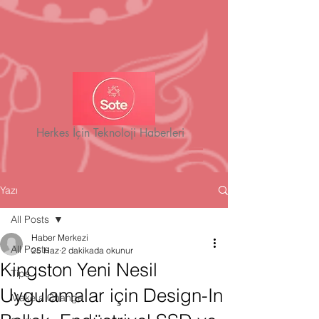
Herkes İçin Teknoloji Haberleri
Yazı
All Posts
Haber Merkezi
All Posts
25 Haz
2 dakikada okunur
Kingston Yeni Nesil
Tips
Uygulamalar için Design-In
Make a Change