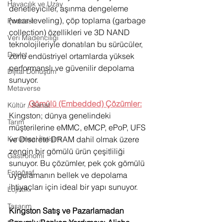
Havacılık ve Uzay
denetleyiciler, aşınma dengeleme 
(wear-leveling), çöp toplama (garbage 
Podcast
collection) özellikleri ve 3D NAND 
Veri Madenciliği
teknolojileriyle donatılan bu sürücüler, 
Devlet
zorlu endüstriyel ortamlarda yüksek 
performanslı ve güvenilir depolama 
Dijital Dönüşüm
sunuyor.
Metaverse
·         
Gömülü (Embedded) Çözümler:
Kültür / Sanat
Kingston; dünya genelindeki 
Tarım
müşterilerine eMMC, eMCP, ePoP, UFS 
ve Discrete DRAM dahil olmak üzere 
Kurumsal İletişim
zengin bir gömülü ürün çeşitliliği 
Gastronomi
sunuyor. Bu çözümler, pek çok gömülü 
Fotoğraf
uygulamanın bellek ve depolama 
ihtiyaçları için ideal bir yapı sunuyor.
Lojistik
Tasarım
Kingston Satış ve Pazarlamadan 