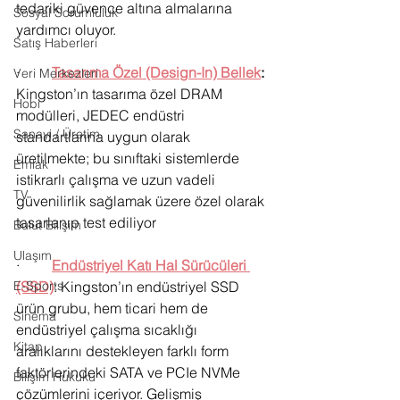
tedariki güvence altına almalarına 
Sosyal Sorumluluk
yardımcı oluyor.
Satış Haberleri
·         
Tasarıma Özel (Design-In) Bellek
: 
Veri Merkezleri
Kingston’ın tasarıma özel DRAM 
Hobi
modülleri, JEDEC endüstri 
Sanayi / Üretim
standartlarına uygun olarak 
üretilmekte; bu sınıftaki sistemlerde 
Emlak
istikrarlı çalışma ve uzun vadeli 
TV
güvenilirlik sağlamak üzere özel olarak 
tasarlanıp test ediliyor
Bulut Bilişim
Ulaşım
·         
Endüstriyel Katı Hal Sürücüleri 
(SSD)
: Kingston’ın endüstriyel SSD 
E-Sports
ürün grubu, hem ticari hem de 
Sinema
endüstriyel çalışma sıcaklığı 
Kitap
aralıklarını destekleyen farklı form 
faktörlerindeki SATA ve PCIe NVMe 
Bilişim Hukuku
çözümlerini içeriyor. Gelişmiş 