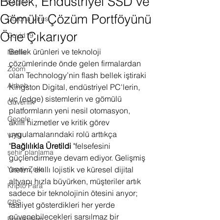
Bellek, Endüstriyel SSD ve
Sağlık
Gömülü Çözüm Portföyünü
Corona Virus
Öne Çıkarıyor
Covid19
Bellek ürünleri ve teknoloji 
Netflix
çözümlerinde önde gelen firmalardan 
Zoom
olan Technology’nin flash bellek iştiraki 
Airbnb
Kingston Digital, endüstriyel PC'lerin, 
uç (edge) sistemlerin ve gömülü 
Güvenlik
platformların yeni nesil otomasyon, 
Google
akıllı hizmetler ve kritik görev 
uygulamalarındaki rolü arttıkça 
VPN
"
Bağlılıkla Üretildi 
"felsefesini 
şehir planlama
güçlendirmeye devam ediyor. Gelişmiş 
Yapay Zeka
üretim, akıllı lojistik ve küresel dijital 
altyapı hızla büyürken, müşteriler artık 
Kripto Para
sadece bir teknolojinin ötesini arıyor; 
CBS
faaliyet gösterdikleri her yerde 
güvenebilecekleri sarsılmaz bir 
Projeksiyon