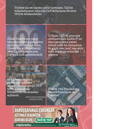
Türkiye’nin en yaratıcı içerik üreticileri, TikTok
kullanıcılarının oylarıyla TikTok Fanların Favorisi
2025’te ödüllendirildi.
28 Nisan 2026'da piyasaya
(TRAI) Türkiye’nin yapay
sürülecek olan Diablo IV'ün
zeka ekosistemini geliştirme
ikinci genişleme paketi,
misyonuyla sekiz yılı aşkın
yüksek riskli bir kampanya,
süredir her ay düzenlediği
iki güçlü yeni sınıf, kapsamlı
Meet-Up buluşmalarının
oyun mekaniği evrimleri
100’üncüsünü gerçekleştirdi
sunuyor
Mobil fotoğrafçılığın
yaratıcılık ve hikaye
anlatımıyla buluştuğu 2025
OPPO Fotoğrafçılık
2026’da Veri Depolamaya
Ödülleri’nin kazananları
Yönelik Tahminler ve
açıklandı.
Trendler