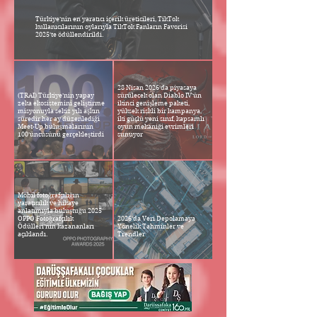
Türkiye’nin en yaratıcı içerik üreticileri, TikTok
kullanıcılarının oylarıyla TikTok Fanların Favorisi
2025’te ödüllendirildi.
28 Nisan 2026'da piyasaya
(TRAI) Türkiye’nin yapay
sürülecek olan Diablo IV'ün
zeka ekosistemini geliştirme
ikinci genişleme paketi,
misyonuyla sekiz yılı aşkın
yüksek riskli bir kampanya,
süredir her ay düzenlediği
iki güçlü yeni sınıf, kapsamlı
Meet-Up buluşmalarının
oyun mekaniği evrimleri
100’üncüsünü gerçekleştirdi
sunuyor
Mobil fotoğrafçılığın
yaratıcılık ve hikaye
anlatımıyla buluştuğu 2025
OPPO Fotoğrafçılık
2026’da Veri Depolamaya
Ödülleri’nin kazananları
Yönelik Tahminler ve
açıklandı.
Trendler